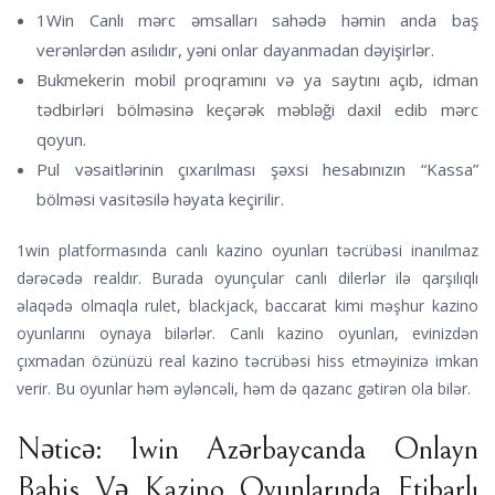
1Win Canlı mərc əmsalları sahədə həmin anda baş
verənlərdən asılıdır, yəni onlar dayanmadan dəyişirlər.
Bukmekerin mobil proqramını və ya saytını açıb, idman
tədbirləri bölməsinə keçərək məbləği daxil edib mərc
qoyun.
Pul vəsaitlərinin çıxarılması şəxsi hesabınızın “Kassa”
bölməsi vasitəsilə həyata keçirilir.
1win platformasında canlı kazino oyunları təcrübəsi inanılmaz
dərəcədə realdır. Burada oyunçular canlı dilerlər ilə qarşılıqlı
əlaqədə olmaqla rulet, blackjack, baccarat kimi məşhur kazino
oyunlarını oynaya bilərlər. Canlı kazino oyunları, evinizdən
çıxmadan özünüzü real kazino təcrübəsi hiss etməyinizə imkan
verir. Bu oyunlar həm əyləncəli, həm də qazanc gətirən ola bilər.
Nəticə: 1win Azərbaycanda Onlayn
Bahis Və Kazino Oyunlarında Etibarlı