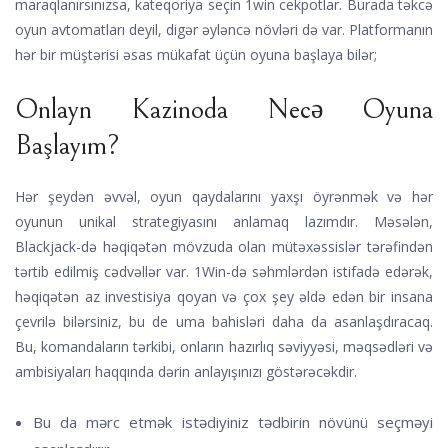
maraqlanırsınızsa, kateqoriya seçin 1win cekpotlar. Burada təkcə
oyun avtomatları deyil, digər əyləncə növləri də var. Platformanın
hər bir müştərisi əsas mükafat üçün oyuna başlaya bilər;
Onlayn Kazinoda Necə Oyuna
Başlayım?
Hər şeydən əvvəl, oyun qaydalarını yaxşı öyrənmək və hər
oyunun unikal strategiyasını anlamaq lazımdır. Məsələn,
Blackjack-də həqiqətən mövzuda olan mütəxəssislər tərəfindən
tərtib edilmiş cədvəllər var. 1Win-də səhmlərdən istifadə edərək,
həqiqətən az investisiya qoyan və çox şey əldə edən bir insana
çevrilə bilərsiniz, bu de uma bahisləri daha da asanlaşdıracaq.
Bu, komandaların tərkibi, onların hazırlıq səviyyəsi, məqsədləri və
ambisiyaları haqqında dərin anlayışınızı göstərəcəkdir.
Bu da mərc etmək istədiyiniz tədbirin növünü seçməyi