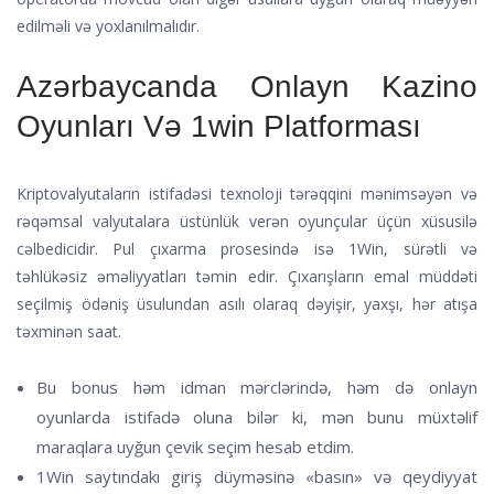
edilməli və yoxlanılmalıdır.
Azərbaycanda Onlayn Kazino
Oyunları Və 1win Platforması
Kriptovalyutaların istifadəsi texnoloji tərəqqini mənimsəyən və
rəqəmsal valyutalara üstünlük verən oyunçular üçün xüsusilə
cəlbedicidir. Pul çıxarma prosesində isə 1Win, sürətli və
təhlükəsiz əməliyyatları təmin edir. Çıxarışların emal müddəti
seçilmiş ödəniş üsulundan asılı olaraq dəyişir, yaxşı, hər atışa
təxminən saat.
Bu bonus həm idman mərclərində, həm də onlayn
oyunlarda istifadə oluna bilər ki, mən bunu müxtəlif
maraqlara uyğun çevik seçim hesab etdim.
1Win saytındakı giriş düyməsinə «basın» və qeydiyyat