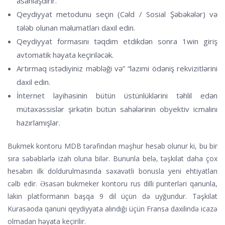
asanlaşdırır.
Qeydiyyat metodunu seçin (Cəld / Sosial Şəbəkələr) və
tələb olunan məlumatları daxil edin.
Qeydiyyat formasını təqdim etdikdən sonra 1win giriş
avtomatik həyata keçiriləcək.
Artırmaq istədiyiniz məbləği və” “lazımi ödəniş rekvizitlərini
daxil edin.
İnternet layihəsinin bütün üstünlüklərini təhlil edən
mütəxəssislər şirkətin bütün sahələrinin obyektiv icmalını
hazırlamışlar.
Bukmek kontoru MDB tərəfindən məşhur hesab olunur ki, bu bir
sıra səbəblərlə izah oluna bilər. Bununla belə, təşkilat daha çox
hesabın ilk doldurulmasında səxavətli bonusla yeni ehtiyatları
cəlb edir. Əsasən bukmeker kontoru rus dilli punterləri qanunla,
lakin platformanın başqa 9 dil üçün də uyğundur. Təşkilat
Kurasaoda qanuni qeydiyyata alındığı üçün Fransa daxilində icazə
olmadan həyata keçirilir.