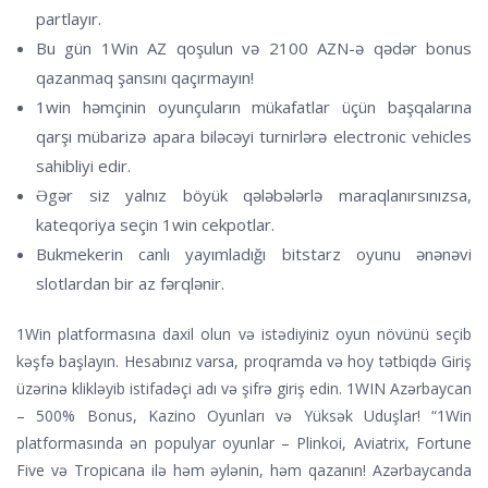
partlayır.
Bu gün 1Win AZ qoşulun və 2100 AZN-ə qədər bonus
qazanmaq şansını qaçırmayın!
1win həmçinin oyunçuların mükafatlar üçün başqalarına
qarşı mübarizə apara biləcəyi turnirlərə electronic vehicles
sahibliyi edir.
Əgər siz yalnız böyük qələbələrlə maraqlanırsınızsa,
kateqoriya seçin 1win cekpotlar.
Bukmekerin canlı yayımladığı bitstarz oyunu ənənəvi
slotlardan bir az fərqlənir.
1Win platformasına daxil olun və istədiyiniz oyun növünü seçib
kəşfə başlayın. Hesabınız varsa, proqramda və hoy tətbiqdə Giriş
üzərinə klikləyib istifadəçi adı və şifrə giriş edin. 1WIN Azərbaycan
– 500% Bonus, Kazino Oyunları və Yüksək Uduşlar! “1Win
platformasında ən populyar oyunlar – Plinkoi, Aviatrix, Fortune
Five və Tropicana ilə həm əylənin, həm qazanın! Azərbaycanda