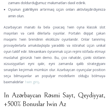
zamanı doldurduğumuz məlumatları daxil edirik.
Oyunun gəlirliliyini artırmaq üçün onları aktivləşdirdiyinizə
əmin olun.
Azərbaycan manatı ilə belə çıxacaq 1win oyna klassik slot
maşınları və canlı dilerlərlə oyunlar. Portalın diqqət çəkən
məqamı 1win brendinin eksklüziv oyunlarıdır. Onlar tanınmış
provayderlərlə əməkdaşlıqda yaradılıb və istirahət üçün unikal
oyun təklif edir. Mexanikanı öyrənmək üçün rejimi istifadə etməyi
məsləhət görürük 1win demo. Bu, çox rahatdır, çünki slotların
xüsusiyyətləri eyni qalır, eyni zamanda qalib strategiyanı
sınaqdan keçirmək mümkün olur. Azərbaycan oyunçular position
seçə bilməyənlər ən populyar modellərin olduğu bölməyə
baxmalıdırlar
1win giriş
.
In Azərbaycan Rəsmi Sayt, Qeydiyyat,
+500% Bonuslar 1win Az