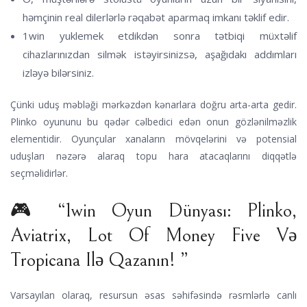
həmçinin real dilerlərlə rəqabət aparmaq imkanı təklif edir.
1win yuklemek etdikdən sonra tətbiqi müxtəlif
cihazlarınızdan silmək istəyirsinizsə, aşağıdakı addımları
izləyə bilərsiniz.
Çünki uduş məbləği mərkəzdən kənarlara doğru arta-arta gedir.
Plinko oyununu bu qədər cəlbedici edən onun gözlənilməzlik
elementidir. Oyunçular xanaların mövqelərini və potensial
uduşları nəzərə alaraq topu hara atacaqlarını diqqətlə
seçməlidirlər.
🎮 “1win Oyun Dünyası: Plinko,
Aviatrix, Lot Of Money Five Və
Tropicana Ilə Qazanın! ”
Varsayılan olaraq, resursun əsas səhifəsində rəsmlərlə canlı