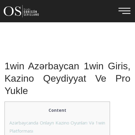
1win Azərbaycan 1win Giris,
Kazino Qeydiyyat Ve Pro
Yukle
Content
Azərbaycanda Onlayn Kazino Oyunları Və 1win
Platforması