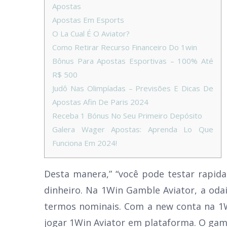
Apostas
Apostas Em Esports
O La Cual É O Aviator?
Como Retirar Recurso Financeiro Do 1win
Bônus Para Apostas Esportivas – 100% Até
R$ 500
Judô Nas Olimpíadas – Previsões E Dicas De
Apostas Afin De Paris 2024
Receba 1 Bónus No Seu Primeiro Depósito
Galera Wager Apostas: Aprenda Lo Que
Funciona Em 2024!
Desta manera,” “você pode testar rapida
dinheiro. Na 1Win Gamble Aviator, a oda
termos nominais. Com a new conta na 1Wi
jogar 1Win Aviator em plataforma. O game