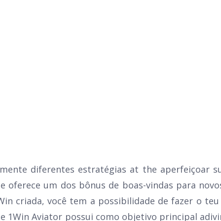
mente diferentes estratégias at the aperfeiçoar su
ie oferece um dos bônus de boas-vindas para novos
n criada, você tem a possibilidade de fazer o teu 
 1Win Aviator possui como objetivo principal adivi