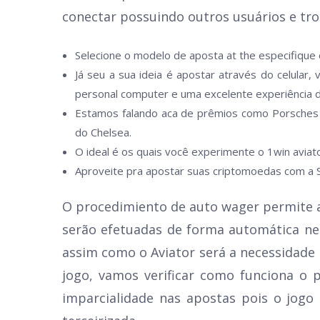
conectar possuindo outros usuários e troc
Selecione o modelo de aposta at the especifique
Já seu a sua ideia é apostar através do celular,
personal computer e uma excelente experiência 
Estamos falando aca de prêmios como Porsches 
do Chelsea.
O ideal é os quais você experimente o 1win aviato
Aproveite pra apostar suas criptomoedas com a S
O procedimiento de auto wager permite a 
serão efetuadas de forma automática nes
assim como o Aviator será a necessidade
jogo, vamos verificar como funciona o 
imparcialidade nas apostas pois o jog