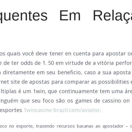
equentes Em Rela
os quais você deve tener en cuenta para apostar 
 de ter odds de 1. 50 em virtude de a vitória perf
 diretamente em seu beneficio, caso a sua aposta s
net site de apostas para comparar as possibilities 
últiplas é um 1win, que continuamente tem uma áre
ninguém que seu foco são os games de cassino on 
 esportes
1wincasino-brazil.com/aviator
.
oco no esporte, trazendo recursos bacanas ao apostador – q