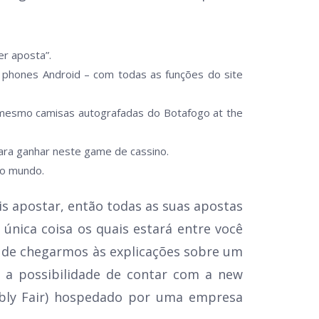
r aposta”.
ll phones Android – com todas as funções do site
 mesmo camisas autografadas do Botafogo at the
para ganhar neste game de cassino.
do mundo.
s apostar, então todas as suas apostas
única coisa os quais estará entre você
e de chegarmos às explicações sobre um
m a possibilidade de contar com a new
ably Fair) hospedado por uma empresa