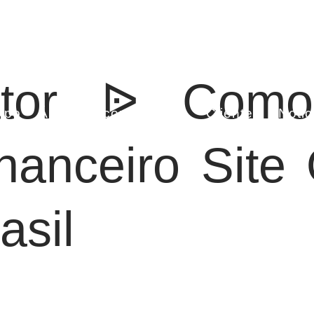
iator ᐉ Com
ipo
Áreas de competencia
Clientes
Notic
anceiro Site O
asil