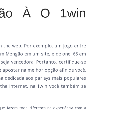
ção À O 1win
on the web. Por exemplo, um jogo entre
orm Mengão em um site, e de one. 65 em
eja vencedora. Portanto, certifique-se
e apostar na melhor opção afin de você.
a dedicada aos parlays mais populares
the internet, na 1win você também se
ue fazem toda diferença na experiência com a