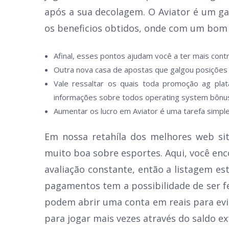
após a sua decolagem. O Aviator é um g
os beneficios obtidos, onde com um bom 
Afinal, esses pontos ajudam você a ter mais contr
Outra nova casa de apostas que galgou posições n
Vale ressaltar os quais toda promoção ag pla
informações sobre todos operating system bônu
Aumentar os lucro em Aviator é uma tarefa simpl
Em nossa retahíla dos melhores web si
muito boa sobre esportes. Aqui, você enc
avaliação constante, então a listagem es
pagamentos tem a possibilidade de ser fe
podem abrir uma conta em reais para ev
para jogar mais vezes através do saldo e