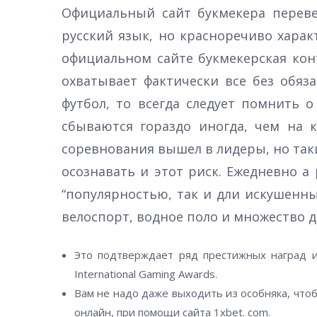
Официальный сайт букмекера переве
русский язык, но красноречиво хара
официальном сайте букмекерская ко
охватывает фактически все без обяз
футбол, то всегда следует помнить 
сбываются гораздо иногда, чем на к
соревнования вышел в лидеры, но таки
осознавать и этот риск. Ежедневно а
“популярностью, так и дли искушенных
велоспорт, водное поло и множество д
Это подтверждает ряд престижных наград и
International Gaming Awards.
Вам не надо даже выходить из особняка, чтоб
онлайн, при помощи сайта 1xbet. com.