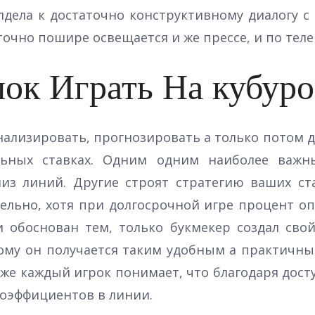
лдела к достаточно конструктивному диалогу с 
очно пошире освещается и же прессе, и по тел
ок Играть На кубуро
ализировать, прогнозировать а только потом д
льных ставках. Одним одним наиболее важн
лиз линий. Другие строят стратегию ваших с
тельно, хотя при долгосрочной игре процент о
йли обоснован тем, только букмекер создал св
ому он получается таким удобным а практичны
уже каждый игрок понимает, что благодаря дост
коэффициентов в линии.