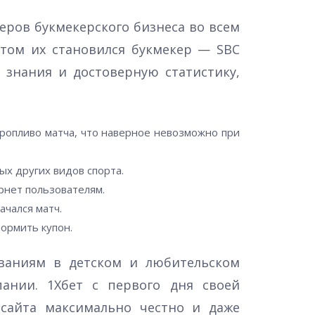
деров букмекерского бизнеса во всем
том их становился букмекер — SBC
е знания и достоверную статистику,
оропливо матча, что наверное невозможно при
ых других видов спорта.
рнет пользователям.
ачался матч.
формить купон.
ованиям в детском и любительском
ании. 1Хбет с первого дня своей
 сайта максимально честно и даже