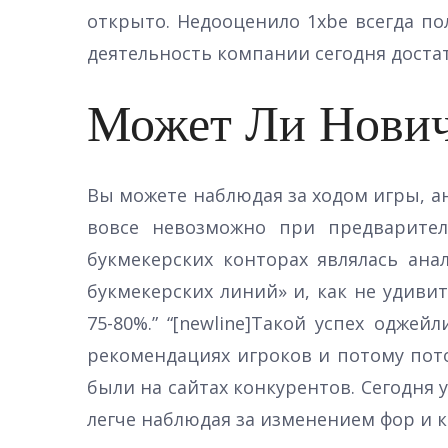
открыто. Недооценило 1xbe всегда по
деятельность компании сегодня достат
Может Ли Нович
Вы можете наблюдая за ходом игры, ан
вовсе невозможно при предварите
букмекерских конторах являлась ана
букмекерских линий» и, как не удиви
75-80%.” “[newline]Такой успех одже
рекомендациях игроков и потому пот
были на сайтах конкурентов. Сегодня 
легче наблюдая за изменением фор и 