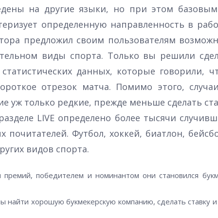
дены на другие языки, но при этом базовым 
ктеризует определенную направленность в рабо
нтора предложил своим пользователям возмож
ательном виды спорта. Только вы решили сдел
о статистических данных, которые говорили, ч
ороткое отрезок матча. Помимо этого, случаи
е уж только редкие, прежде меньше сделать ст
 разделе LIVE определено более тысячи случивш
 почитателей. Футбол, хоккей, биатлон, бейсбо
ругих видов спорта.
 премий, победителем и номинантом они становился букм
ы найти хорошую букмекерскую компанию, сделать ставку и с