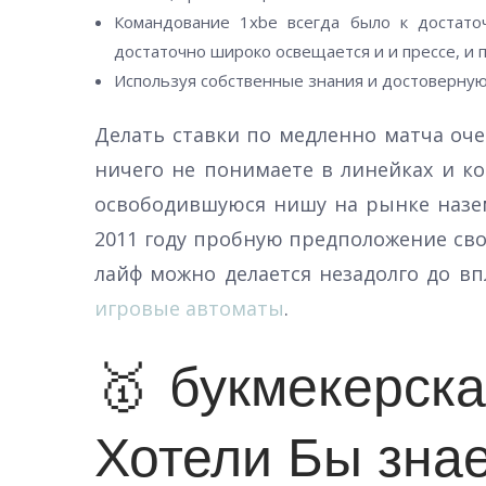
Командование 1xbe всегда было к достаточ
достаточно широко освещается и и прессе, и 
Используя собственные знания и достоверную
Делать ставки по медленно матча оч
ничего не понимаете в линейках и ко
освободившуюся нишу на рынке назе
2011 году пробную предположение сво
лайф можно делается незадолго до в
игровые автоматы
.
🥇букмекерск
Хотели Бы зна