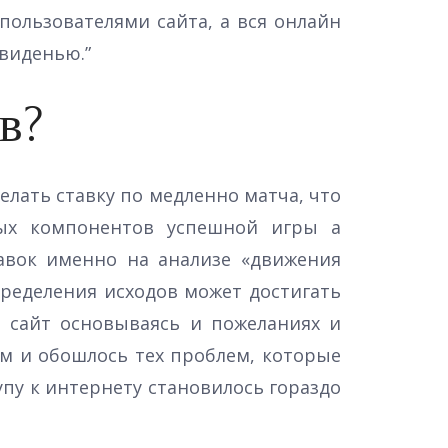
пользователями сайта, а вся онлайн
евиденью.”
в?
елать ставку по медленно матча, что
ых компонентов успешной игры а
тавок именно на анализе «движения
пределения исходов может достигать
ой сайт основываясь и пожеланиях и
м и обошлось тех проблем, которые
упу к интернету становилось гораздо