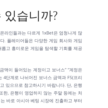
 있습니까?
 온라인들과는 다르게 1xBet은 엄청나게 많
다. 플레이어들은 다양한 게임 회사와 게임
새롭고 흥미로운 게임을 탐색할 기회를 제공
 금액이 들어있는 계정이고 보너스” “계정은
 4단계로 나뉘어진 보너스 금액과 FS(프리
고 있으므로 참고하시기 바랍니다. 단, 은행
 또한, 은행이 영업하지 않는 주말 등에는 처
기는 바로 아시아 베팅 시장에 진출하고 부터