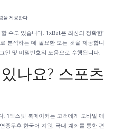
낌을 제공한다.
 수도 있습니다. 1xBet은 최신의 정확한”
적으로 분석하는 데 필요한 모든 것을 제공합니
로그인 및 비밀번호의 도움으로 수행됩니다.
수 있나요? 스포츠
다. 1엑스벳 북메이커는 고객에게 모바일 애
 연중무휴 한국어 지원, 국내 계좌를 통한 편