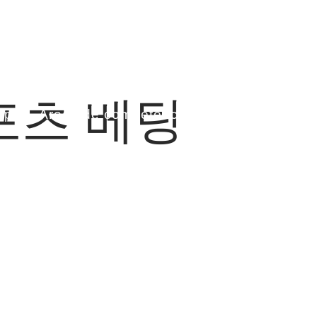
포츠 베팅
ipo
Áreas de competencia
Clientes
Notic