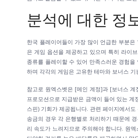
분석에 대한 정
한국 플레이어들이 가장 많이 언급한 부분은 1
은 게임 옵션을 제공하고 있으며 특히 라이
종류를 플레이할 수 있어 만족스러운 경험을 
하며 각각의 게임은 고유한 테마와 보너스 기
참고로 원엑스벳은 [메인 계정]과 [보너스 계
프로모션으로 지급받은 금액이 들어 있는 계정
스핀) 기회가 제공됩니다. 관련 페이지에서도
송금의 경우 각 은행별로 처리하기 때문에 경우
리 속도가 느려지므로 주의해야 합니다. 원엑