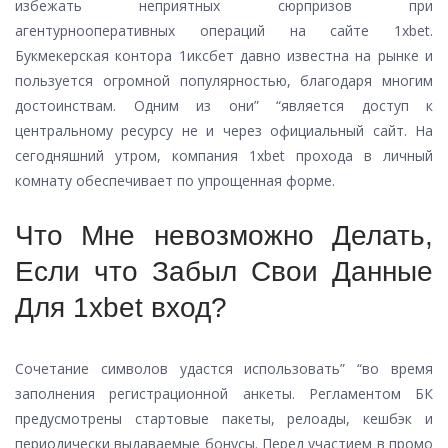
избежать неприятных сюрпризов при
агентурнооперативных операций на сайте 1xbet.
Букмекерская контора 1иксбет давно известна на рынке и
пользуется огромной популярностью, благодаря многим
достоинствам. Одним из они” “является доступ к
центральному ресурсу не и через официальный сайт. На
сегодняшний утром, компания 1xbet прохода в личный
комнату обеспечивает по упрощенная форме.
Что Мне невозможно Делать,
Если что Забыл Свои Данные
Для 1xbet вход?
Сочетание символов удастся использовать” “во время
заполнения регистрационной анкеты. Регламентом БК
предусмотрены стартовые пакеты, релоады, кешбэк и
периодически выдаваемые бонусы. Перед участием в промо