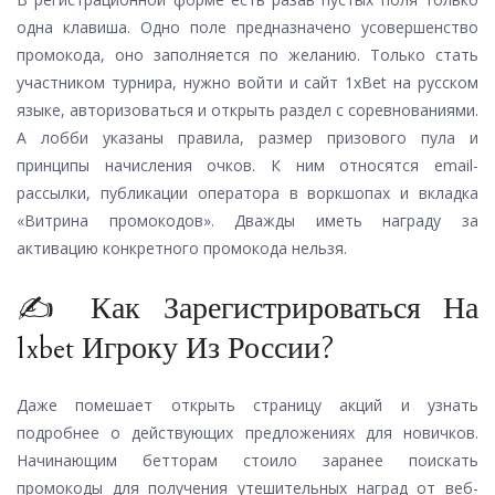
одна клавиша. Одно поле предназначено усовершенство
промокода, оно заполняется по желанию. Только стать
участником турнира, нужно войти и сайт 1xBet на русском
языке, авторизоваться и открыть раздел с соревнованиями.
А лобби указаны правила, размер призового пула и
принципы начисления очков. К ним относятся email-
рассылки, публикации оператора в воркшопах и вкладка
«Витрина промокодов». Дважды иметь награду за
активацию конкретного промокода нельзя.
✍️ Как Зарегистрироваться На
1xbet Игроку Из России?
Даже помешает открыть страницу акций и узнать
подробнее о действующих предложениях для новичков.
Начинающим бетторам стоило заранее поискать
промокоды для получения утешительных наград от веб-