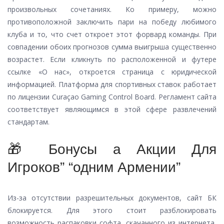
произвольных сочетаниях. Ко примеру, можно
противоположной заключить пари на победу любимого
клуба и то, что счет откроет этот форвард команды. При
совпадении обоих прогнозов сумма выигрыша существенно
возрастет. Если кликнуть по расположенной и футере
ссылке «О нас», откроется страница с юридической
информацией. Платформа для спортивных ставок работает
по лицензии Curaçao Gaming Control Board. Регламент сайта
соответствует являющимся в этой сфере развлечений
стандартам.
🎁 Бонусы а Акции Для
Игроков” “одним Армении”
Из-за отсутствии разрешительных документов, сайт БК
блокируется. Для этого стоит разблокировать
возможность распаковки софта, скачанного из интернета,