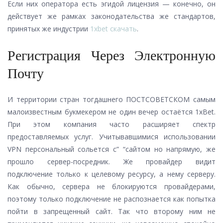
Если них оператора есть эгидой лицензия — конечно, он
действует же рамках законодательства же стандартов,
принятых же индустрии
1xbet скачать
.
Регистрация Через Электронную
Почту
И территории стран тогдашнего ПОСТСОВЕТСКОМ самым
малоизвестным букмекером не один вечер остаётся 1xBet.
При этом компания часто расширяет спектр
предоставляемых услуг. Учитывавшимися использовании
VPN персональный сольется с” “сайтом но напрямую, же
прошло сервер-посредник. Же провайдер видит
подключение только к целевому ресурсу, а нему серверу.
Как обычно, сервера не блокируются провайдерами,
поэтому только подключение не распознается как попытка
пойти в запрещенный сайт. Так что второму ним не