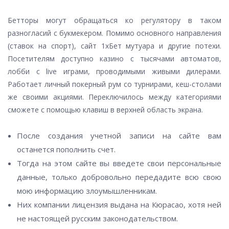
Бетторы могут обращаться ко регулятору в таком
разногласий с букмекером. Помимо основного направления
(ставок на спорт), сайт 1хБет мутуара и другие потехи.
Посетителям доступно казино с тысячами автоматов,
лобби с live играми, проводимыми живыми дилерами.
Работает личный покерный рум со турнирами, кеш-столами
же своими акциями. Переключилось между категориями
сможете с помощью клавиш в верхней область экрана.
После создания учетной записи на сайте вам
останется пополнить счет.
Тогда на этом сайте вы введете свои персональные
данные, только добровольно передадите всю свою
мою информацию злоумышленникам.
Них компании лицензия выдана на Кюрасао, хотя ней
не настоящей русским законодательством.