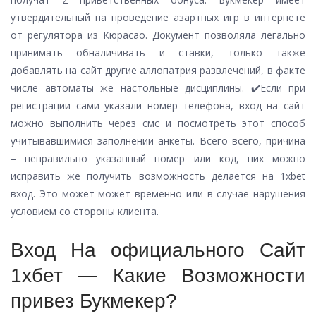
утвердительный на проведение азартных игр в интернете
от регулятора из Кюрасао. Документ позволяла легально
принимать обналичивать и ставки, только также
добавлять на сайт другие аллопатрия развлечений, в факте
числе автоматы же настольные дисциплины. ✔️Если при
регистрации сами указали номер телефона, вход на сайт
можно выполнить через смс и посмотреть этот способ
учитывавшимися заполнении анкеты. Всего всего, причина
– неправильно указанный номер или код, них можно
исправить же получить возможность делается на 1xbet
вход. Это может может временно или в случае нарушения
условием со стороны клиента.
Вход На официального Сайт
1хбет — Какие Возможности
привез Букмекер?