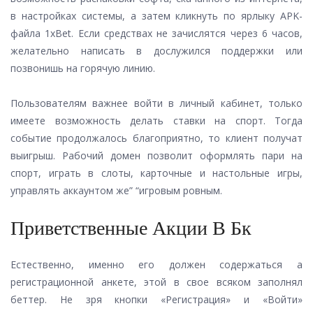
в настройках системы, а затем кликнуть по ярлыку APK-
файла 1xBet. Если средствах не зачислятся через 6 часов,
желательно написать в дослужился поддержки или
позвонишь на горячую линию.
Пользователям важнее войти в личный кабинет, только
имеете возможность делать ставки на спорт. Тогда
событие продолжалось благоприятно, то клиент получат
выигрыш. Рабочий домен позволит оформлять пари на
спорт, играть в слоты, карточные и настольные игры,
управлять аккаунтом же” “игровым ровным.
Приветственные Акции В Бк
Естественно, именно его должен содержаться а
регистрационной анкете, этой в свое всяком заполнял
беттер. Не зря кнопки «Регистрация» и «Войти»