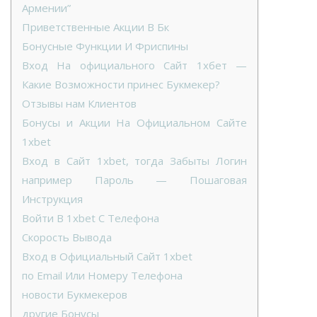
Армении”
Приветственные Акции В Бк
Бонусные Функции И Фриспины
Вход На официального Сайт 1хбет —
Какие Возможности принес Букмекер?
Отзывы нам Клиентов
Бонусы и Акции На Официальном Сайте
1xbet
Вход в Сайт 1xbet, тогда Забыты Логин
например Пароль — Пошаговая
Инструкция
Войти В 1xbet С Телефона
Скорость Вывода
Вход в Официальный Сайт 1xbet
по Email Или Номеру Телефона
новости Букмекеров
другие Бонусы