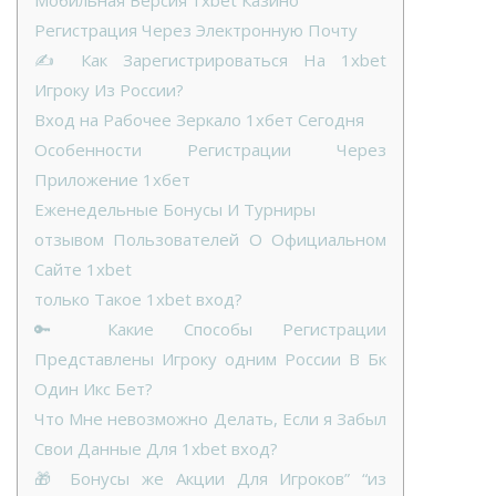
Мобильная Версия 1xbet Казино
Регистрация Через Электронную Почту
✍️ Как Зарегистрироваться На 1xbet
Игроку Из России?
Вход на Рабочее Зеркало 1хбет Сегодня
Особенности Регистрации Через
Приложение 1хбет
Еженедельные Бонусы И Турниры
отзывом Пользователей О Официальном
Сайте 1xbet
только Такое 1xbet вход?
🔑 Какие Способы Регистрации
Представлены Игроку одним России В Бк
Один Икс Бет?
Что Мне невозможно Делать, Если я Забыл
Свои Данные Для 1xbet вход?
🎁 Бонусы же Акции Для Игроков” “из