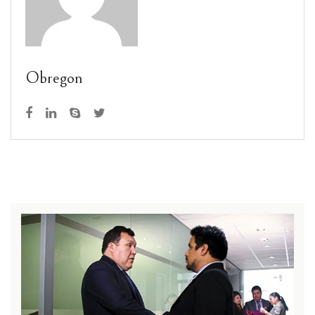
Obregon