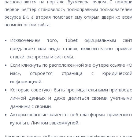
располагаются на портале букмекера рядом. С помощи
первой беттер становилось полноправным пользователем
ресурса БК, а вторая помогает ему открыл двери ко всем
возможностям сайта.
Исключением того, 1xbet официальным сайт
предлагает или виды ставок, включительно прямые
ставки, экспрессы и системы.
Если кликнуть по расположенной же футере ссылке «О
нас», откроется страница с юридической
информацией.
Которые советуют быть проницательными при вводе
личной данных и даже делиться своими учетными
данными с своими.
Авторизованные клиенты веб-платформы применяют
купоны в Личном завкоммуной.
Компания строго соблюдает политику конфиденциальности