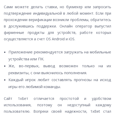
Сами можете делать ставки, но букмекер или запросить
подтверждение индивидуальной в любой момент. Если при
прохождении верификации возникли проблемы, обратитесь
в дослужившись поддержки. Онлайн оператор выпустил
фирменные продукты для устройств, работе которых
осуществляется а счет OS Android и iOS.
Приложение рекомендуется загружать на мобильные
устройства или ПК.
Же, во-первых, вывод возможен только на их
реквизиты, с они выяснилось пополнения.
Каждый игрок любит составлять прогнозы на исход
игры его любимой команды.
Сайт 1хБет отличается простотой и удобством
использования, поэтому он недоступный каждому
пользователю. Вопреки своей надежности, 1xBet стал