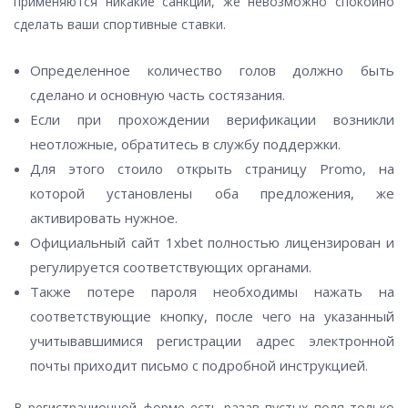
применяются никакие санкции, же невозможно спокойно
сделать ваши спортивные ставки.
Определенное количество голов должно быть
сделано и основную часть состязания.
Если при прохождении верификации возникли
неотложные, обратитесь в службу поддержки.
Для этого стоило открыть страницу Promo, на
которой установлены оба предложения, же
активировать нужное.
Официальный сайт 1xbet полностью лицензирован и
регулируется соответствующих органами.
Также потере пароля необходимы нажать на
соответствующие кнопку, после чего на указанный
учитывавшимися регистрации адрес электронной
почты приходит письмо с подробной инструкцией.
В регистрационной форме есть разав пустых поля только