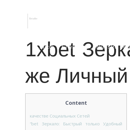
1xbet Зерк
Inicio
El estudio
Nuestro equ
же Личный
Content
качестве Социальных Сетей
“bet Зеркало: Быстрый только Удобный