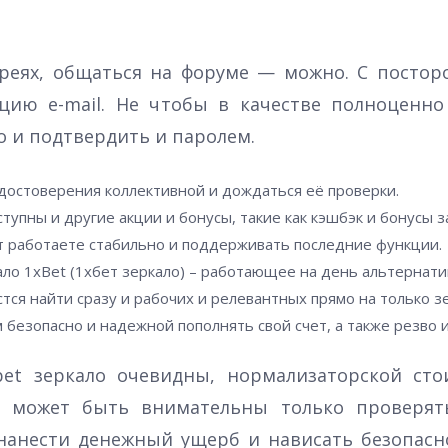
ереях, общаться на форуме — можно. С постор
цию e-mail. Не чтобы в качестве полноценно
о и подтвердить и паролем.
удостоверения коллективной и дождаться её проверки.
тупны и другие акции и бонусы, такие как кэшбэк и бонусы з
ет работаете стабильно и поддерживать последние функции.
ало 1xBet (1хбет зеркало) – работающее на день альтернати
ся найти сразу и рабочих и релевантных прямо на только зе
 безопасно и надежной пополнять свой счет, а также резво и
et зеркало очевидны, нормализаторской сто
и может быть внимательны только проверять
нанести денежный ущерб и нависать безопасн