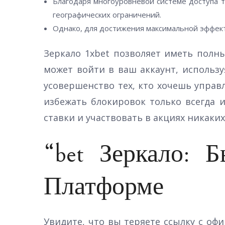
Благодаря многоуровневой системе доступа ты
географических ограничений.
Однако, для достижения максимальной эффек
Зеркало 1xbet позволяет иметь полны
может войти в ваш аккаунт, использу
усовершенство тех, кто хочешь управ
избежать блокировок только всегда 
ставки и участвовать в акциях никак
“bet Зеркало: 
Платформе
Увидите, что вы теряете ссылку с о