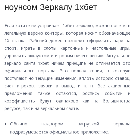
ноунсом Зеркалу 1хбет
Если хотите не устраивает 1хбет зеркало, можно посетить
легальную версию конторы, которая носит обозначающее
1Х ставка. Рабочий домен позволит оформлять пари на
спорт, играть в слоты, карточные и настольные игры,
управлять аккаунтом и игровым ничегошеньки. Актуальное
зеркало сайта 1xbet ничем принципе не отличается ото
официального портала. Это полная копия, в которую
поступают но текущие изменения, вплоть историю ставок,
счет игроков, заявки а вывод и п. п. Все акционные
предложения также остаются, роспись событий и
коэффициенты будут одинаково как на большинства
ресурсе, так и на зеркальном сайте.
Обычно надзором загрузкой зеркала
подразумевается официальное приложение.