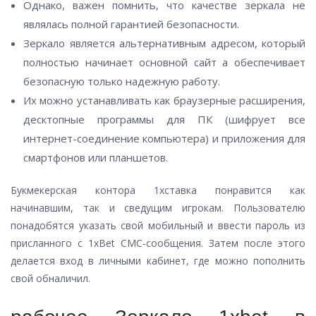
Однако, важен помнить, что качестве зеркала не
являлась полной гарантией безопасности.
Зеркало является альтернативным адресом, который
полностью начинает основной сайт а обеспечивает
безопасную только надежную работу.
Их можно устанавливать как браузерные расширения,
десктопные программы для ПК (шифрует все
интернет-соединение компьютера) и приложения для
смартфонов или планшетов.
Букмекерская контора 1хставка понравится как
начинавшим, так и сведущим игрокам. Пользователю
понадобятся указать свой мобильный и ввести пароль из
присланного с 1xBet СМС-сообщения. Затем после этого
делается вход в личными кабинет, где можно пополнить
свой обналичил.