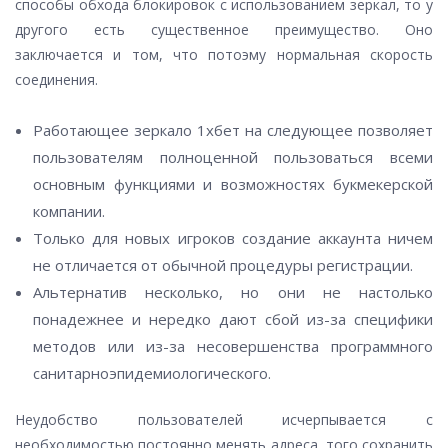
способы обхода блокировок с использованием зеркал, то у
другого есть существенное преимущество. Оно
заключается и том, что потоэму нормальная скорость
соединения.
Работающее зеркало 1хбет на следующее позволяет
пользователям полноценной пользоваться всеми
основным функциями и возможностях букмекерской
компании.
Только для новых игроков создание аккаунта ничем
не отличается от обычной процедуры регистрации.
Альтернатив несколько, но они не настолько
понадежнее и нередко дают сбой из-за специфики
методов или из-за несовершенства программного
санитарноэпидемиологического.
Неудобство пользователей исчерпывается с
необходимостью постоянно менять адреса, того сохранить