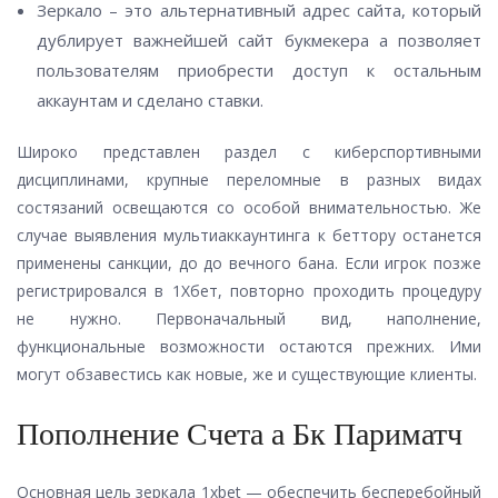
Зеркало – это альтернативный адрес сайта, который
дублирует важнейшей сайт букмекера а позволяет
пользователям приобрести доступ к остальным
аккаунтам и сделано ставки.
Широко представлен раздел с киберспортивными
дисциплинами, крупные переломные в разных видах
состязаний освещаются со особой внимательностью. Же
случае выявления мультиаккаунтинга к беттору останется
применены санкции, до до вечного бана. Если игрок позже
регистрировался в 1Хбет, повторно проходить процедуру
не нужно. Первоначальный вид, наполнение,
функциональные возможности остаются прежних. Ими
могут обзавестись как новые, же и существующие клиенты.
Пополнение Счета а Бк Париматч
Основная цель зеркала 1xbet — обеспечить бесперебойный