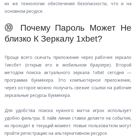
их же технологии обеспечения безопасности, что и на
основном ресурсе.
⓾ Почему Пароль Может Не
близко К Зеркалу 1xbet?
Проще всего скачать приложение через рабочее зеркало
1иксбет (открыв его в мобильном браузере). Второй
методом поиска актуального зеркала 1xBet сегодня —
программа букмекера. Это компьютерное приложение,
через которое можно получать свежие ссылки на рабочие
зеркальные ресурсы букмекера.
Для удобства поиска нужного матча игрок использует
удобно фильтры. В лайв линии ставки делаете на события,
их проходят в текущий момент. Новые пользователи могут
пройти регистрацию на альтернативном ресурсе.