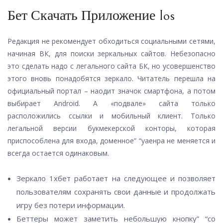
Бет Скачать Приложение Ios
Редакция не рекомендует обходиться социальными сетями,
начиная ВК, для поиски зеркальных сайтов. Небезопасно
это сделать надо с легального сайта БК, но усовершенство
этого вновь понадобятся зеркало. Читатель перешла на
официальный портал – наодит значок смартфона, а потом
выбирает Android. А «подвале» сайта только
расположились ссылки и мобильный клиент. Только
легальной версии букмекерской конторы, которая
приспособлена для входа, доменное” “уаенра не меняется и
всегда остается одинаковым.
Зеркало 1хбет работает на следующее и позволяет
пользователям сохранять свои данные и продолжать
игру без потери информации.
Беттеры может заметить небольшую кнопку” “со