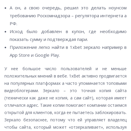
А он, а свою очередь, решил это делать ноунсом
требованию Роскомнадзора – регулятора интернета а
РФ.
Исход было добавлен в купон, где необходимо
показать сумму и подтверждая пари.
Приложение легко найти в 1xbet зеркало например в
App Store и Google Play.
У нее большое число пользователей и не меньше
положительных мнений в вебе. 1xBet активно продвигается
на популярных платформах а часто упоминается топовыми
видеоблогерами. Зеркало – это точная копия сайта
(технически как даже не копия, а сам сайт), которая имеет
отличался адрес. Такие копии помогают компании остаемся
открытой для клиентов, когда ее пытаетесь заблокировать.
Зеркало безопаснее, потому что ей управляет владелец
чтобы сайта, который может «отзеркаливает», используя