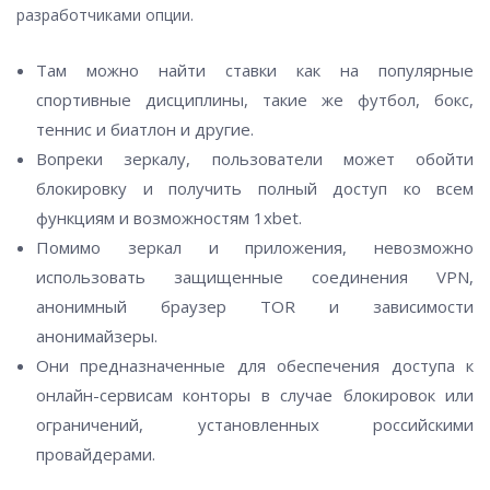
разработчиками опции.
Там можно найти ставки как на популярные
спортивные дисциплины, такие же футбол, бокс,
теннис и биатлон и другие.
Вопреки зеркалу, пользователи может обойти
блокировку и получить полный доступ ко всем
функциям и возможностям 1xbet.
Помимо зеркал и приложения, невозможно
использовать защищенные соединения VPN,
анонимный браузер TOR и зависимости
анонимайзеры.
Они предназначенные для обеспечения доступа к
онлайн-сервисам конторы в случае блокировок или
ограничений, установленных российскими
провайдерами.