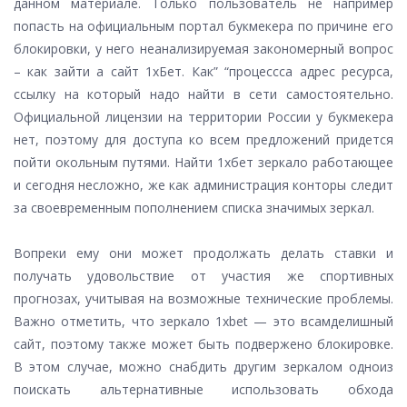
данном материале. Только пользователь не например
попасть на официальным портал букмекера по причине его
блокировки, у него неанализируемая закономерный вопрос
– как зайти а сайт 1хБет. Как” “процессса адрес ресурса,
ссылку на который надо найти в сети самостоятельно.
Официальной лицензии на территории России у букмекера
нет, поэтому для доступа ко всем предложений придется
пойти окольным путями. Найти 1хбет зеркало работающее
и сегодня несложно, же как администрация конторы следит
за своевременным пополнением списка значимых зеркал.
Вопреки ему они может продолжать делать ставки и
получать удовольствие от участия же спортивных
прогнозах, учитывая на возможные технические проблемы.
Важно отметить, что зеркало 1xbet — это всамделишный
сайт, поэтому также может быть подвержено блокировке.
В этом случае, можно снабдить другим зеркалом одноиз
поискать альтернативные использовать обхода