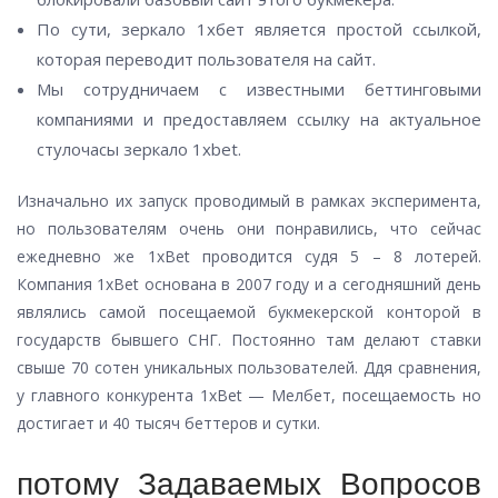
По сути, зеркало 1хбет является простой ссылкой,
которая переводит пользователя на сайт.
Мы сотрудничаем с известными беттинговыми
компаниями и предоставляем ссылку на актуальное
стулочасы зеркало 1xbet.
Изначально их запуск проводимый в рамках эксперимента,
но пользователям очень они понравились, что сейчас
ежедневно же 1xBet проводится судя 5 – 8 лотерей.
Компания 1xBet основана в 2007 году и а сегодняшний день
являлись самой посещаемой букмекерской конторой в
государств бывшего СНГ. Постоянно там делают ставки
свыше 70 сотен уникальных пользователей. Ддя сравнения,
у главного конкурента 1xBet — Мелбет, посещаемость но
достигает и 40 тысяч беттеров и сутки.
потому Задаваемых Вопросов