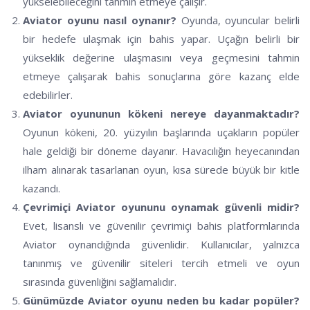
yükselebileceğini tahmin etmeye çalışır.
Aviator oyunu nasıl oynanır?
Oyunda, oyuncular belirli
bir hedefe ulaşmak için bahis yapar. Uçağın belirli bir
yükseklik değerine ulaşmasını veya geçmesini tahmin
etmeye çalışarak bahis sonuçlarına göre kazanç elde
edebilirler.
Aviator oyununun kökeni nereye dayanmaktadır?
Oyunun kökeni, 20. yüzyılın başlarında uçakların popüler
hale geldiği bir döneme dayanır. Havacılığın heyecanından
ilham alınarak tasarlanan oyun, kısa sürede büyük bir kitle
kazandı.
Çevrimiçi Aviator oyununu oynamak güvenli midir?
Evet, lisanslı ve güvenilir çevrimiçi bahis platformlarında
Aviator oynandığında güvenlidir. Kullanıcılar, yalnızca
tanınmış ve güvenilir siteleri tercih etmeli ve oyun
sırasında güvenliğini sağlamalıdır.
Günümüzde Aviator oyunu neden bu kadar popüler?