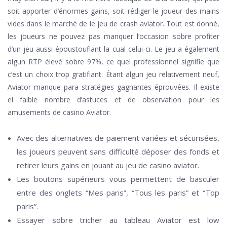
soit apporter d’énormes gains, soit rédiger le joueur des mains
vides dans le marché de le jeu de crash aviator. Tout est donné,
les joueurs ne pouvez pas manquer l’occasion sobre profiter
d’un jeu aussi époustouflant la cual celui-ci. Le jeu a également
algun RTP élevé sobre 97%, ce quel professionnel signifie que
c’est un choix trop gratifiant. Étant algun jeu relativement neuf,
Aviator manque para stratégies gagnantes éprouvées. Il existe
el faible nombre d’astuces et de observation pour les
amusements de casino Aviator.
Avec des alternatives de paiement variées et sécurisées,
les joueurs peuvent sans difficulté déposer des fonds et
retirer leurs gains en jouant au jeu de casino aviator.
Les boutons supérieurs vous permettent de basculer
entre des onglets “Mes paris”, “Tous les paris” et “Top
paris”.
Essayer sobre tricher au tableau Aviator est low