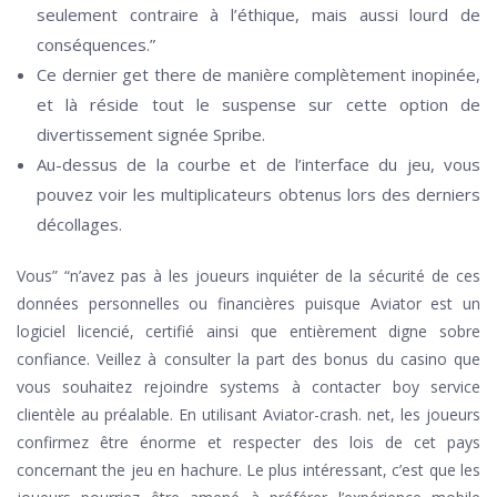
seulement contraire à l’éthique, mais aussi lourd de
conséquences.”
Ce dernier get there de manière complètement inopinée,
et là réside tout le suspense sur cette option de
divertissement signée Spribe.
Au-dessus de la courbe et de l’interface du jeu, vous
pouvez voir les multiplicateurs obtenus lors des derniers
décollages.
Vous” “n’avez pas à les joueurs inquiéter de la sécurité de ces
données personnelles ou financières puisque Aviator est un
logiciel licencié, certifié ainsi que entièrement digne sobre
confiance. Veillez à consulter la part des bonus du casino que
vous souhaitez rejoindre systems à contacter boy service
clientèle au préalable. En utilisant Aviator-crash. net, les joueurs
confirmez être énorme et respecter des lois de cet pays
concernant the jeu en hachure. Le plus intéressant, c’est que les