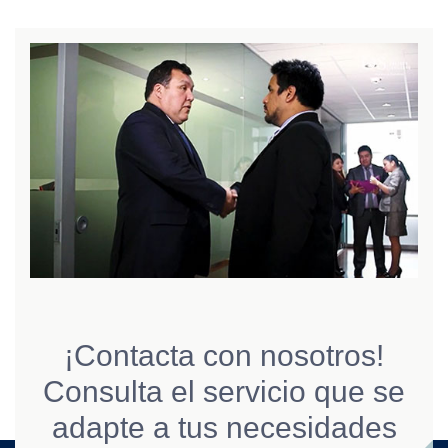
¡Contacta con nosotros!
Consulta el servicio que se
adapte a tus necesidades