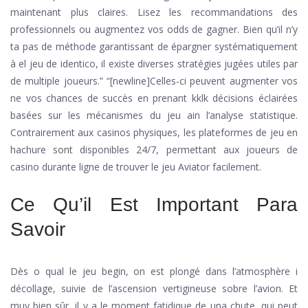
maintenant plus claires. Lisez les recommandations des
professionnels ou augmentez vos odds de gagner. Bien qu’il n’y
ta pas de méthode garantissant de épargner systématiquement
à el jeu de identico, il existe diverses stratégies jugées utiles par
de multiple joueurs.” “[newline]Celles-ci peuvent augmenter vos
ne vos chances de succès en prenant kklk décisions éclairées
basées sur les mécanismes du jeu ain l’analyse statistique.
Contrairement aux casinos physiques, les plateformes de jeu en
hachure sont disponibles 24/7, permettant aux joueurs de
casino durante ligne de trouver le jeu Aviator facilement.
Ce Qu’il Est Important Para
Savoir
Dès o qual le jeu begin, on est plongé dans l’atmosphère i
décollage, suivie de l’ascension vertigineuse sobre l’avion. Et
muy bien sûr, il y a le moment fatidique de una chute, qui peut