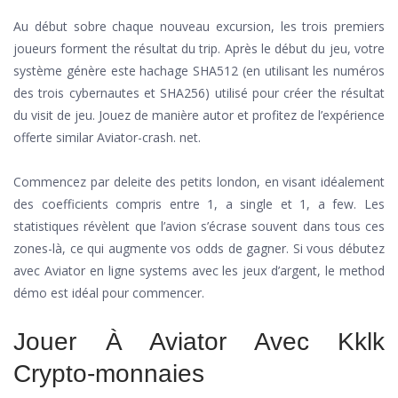
Au début sobre chaque nouveau excursion, les trois premiers
joueurs forment the résultat du trip. Après le début du jeu, votre
système génère este hachage SHA512 (en utilisant les numéros
des trois cybernautes et SHA256) utilisé pour créer the résultat
du visit de jeu. Jouez de manière autor et profitez de l’expérience
offerte similar Aviator-crash. net.
Commencez par deleite des petits london, en visant idéalement
des coefficients compris entre 1, a single et 1, a few. Les
statistiques révèlent que l’avion s’écrase souvent dans tous ces
zones-là, ce qui augmente vos odds de gagner. Si vous débutez
avec Aviator en ligne systems avec les jeux d’argent, le method
démo est idéal pour commencer.
Jouer À Aviator Avec Kklk
Crypto-monnaies