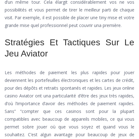
d’un même tour. Cela élargit considérablement vos ne vos
possibilités et vous permet de tirer le meilleur parti de chaque
visit. Par exemple, il est possible de placer une tiny mise et votre
grande mise quel professionnel peut couvrir una première.
Stratégies Et Tactiques Sur Le
Jeu Aviator
Les méthodes de paiement les plus rapides pour jouer
deviennent les portefeuilles électroniques et les cartes de crédit,
pour des dépôts et retraits spontanés et rapides. Les jeux online
casino Aviator ont una particularité d’être des jeux très rapides,
d’où l’importance d’avoir des méthodes de paiement rapides.
Sans” “compter que ces casinos sont pour la plupart
compatibles avec beaucoup de appareils mobiles, ce qui vous
permet sobre jouer où que vous soyez et quand vous le
souhaitez. C’est algun avantage pour beaucoup de jeux de