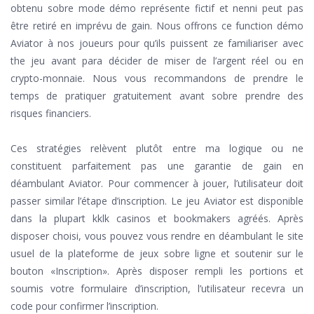
obtenu sobre mode démo représente fictif et nenni peut pas
être retiré en imprévu de gain. Nous offrons ce function démo
Aviator à nos joueurs pour qu’ils puissent ze familiariser avec
the jeu avant para décider de miser de l’argent réel ou en
crypto-monnaie. Nous vous recommandons de prendre le
temps de pratiquer gratuitement avant sobre prendre des
risques financiers.
Ces stratégies relèvent plutôt entre ma logique ou ne
constituent parfaitement pas une garantie de gain en
déambulant Aviator. Pour commencer à jouer, l’utilisateur doit
passer similar l’étape d’inscription. Le jeu Aviator est disponible
dans la plupart kklk casinos et bookmakers agréés. Après
disposer choisi, vous pouvez vous rendre en déambulant le site
usuel de la plateforme de jeux sobre ligne et soutenir sur le
bouton «Inscription». Après disposer rempli les portions et
soumis votre formulaire d’inscription, l’utilisateur recevra un
code pour confirmer l’inscription.