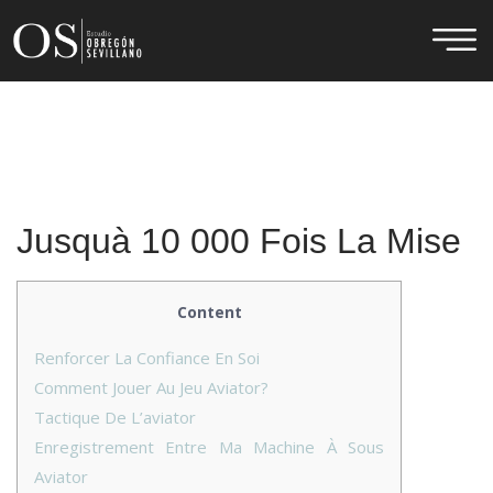
Jusquà 10 000 Fois La Mise
Content
Renforcer La Confiance En Soi
Comment Jouer Au Jeu Aviator?
Tactique De L’aviator
Enregistrement Entre Ma Machine À Sous
Aviator