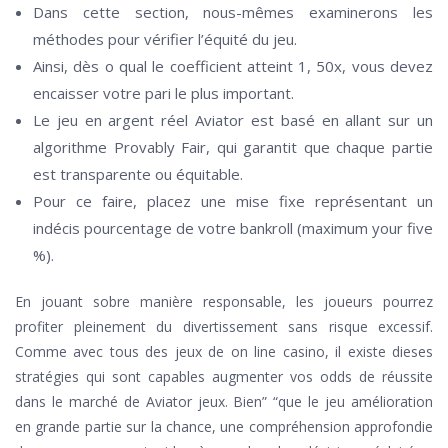
Dans cette section, nous-mêmes examinerons les
méthodes pour vérifier l’équité du jeu.
Ainsi, dès o qual le coefficient atteint 1, 50x, vous devez
encaisser votre pari le plus important.
Le jeu en argent réel Aviator est basé en allant sur un
algorithme Provably Fair, qui garantit que chaque partie
est transparente ou équitable.
Pour ce faire, placez une mise fixe représentant un
indécis pourcentage de votre bankroll (maximum your five
%).
En jouant sobre manière responsable, les joueurs pourrez
profiter pleinement du divertissement sans risque excessif.
Comme avec tous des jeux de on line casino, il existe dieses
stratégies qui sont capables augmenter vos odds de réussite
dans le marché de Aviator jeux. Bien” “que le jeu amélioration
en grande partie sur la chance, une compréhension approfondie