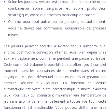
Selon les joueurs, Aviator est unique dans le marché de sa
combinaison sobre simplicité et sobre profondeur
stratégique, votre qui” “clothes beaucoup de partie.
Comme pour tout autre jeu de gambling establishment,
vous ne devez pas commencer equiparable de grosses
mises.
Les joueurs peuvent accéder à Aviator depuis n’importe quel
endroit dos” “votre connexion internet, aussi bien depuis chez
eux, en déplacement ou même pendant une pause au travail.
Cette commodité donne la possibilité de profiter i jeu à complet
moment, sans les contraintes de se rendre dans el casino
physique. Cela évite d’éventuelles pertes inutiles et garantit une
certaine sécurité aux joueurs. La fonction de lecture
automatique est votre autre caractéristique distincte d’Aviator
jeux. Pour ceux qui souhaitent maximiser leur temperature de
jeu sans avoir à parier manuellement à toutes vos tour, cette
fonctionnalité est inestimable. Vous pouvez définir une mise