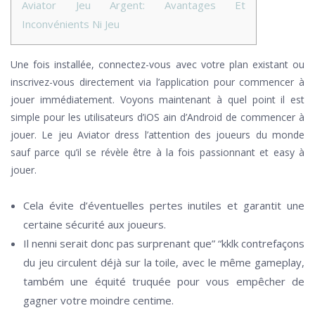
Aviator Jeu Argent: Avantages Et
Inconvénients Ni Jeu
Une fois installée, connectez-vous avec votre plan existant ou
inscrivez-vous directement via l’application pour commencer à
jouer immédiatement. Voyons maintenant à quel point il est
simple pour les utilisateurs d’iOS ain d’Android de commencer à
jouer. Le jeu Aviator dress l’attention des joueurs du monde
sauf parce qu’il se révèle être à la fois passionnant et easy à
jouer.
Cela évite d’éventuelles pertes inutiles et garantit une
certaine sécurité aux joueurs.
Il nenni serait donc pas surprenant que” “kklk contrefaçons
du jeu circulent déjà sur la toile, avec le même gameplay,
também une équité truquée pour vous empêcher de
gagner votre moindre centime.