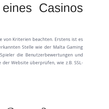
 eines Casinos
 von Kriterien beachten. Erstens ist es
nerkannten Stelle wie der Malta Gaming
 Spieler die Benutzerbewertungen und
e der Website überprüfen, wie z.B. SSL-