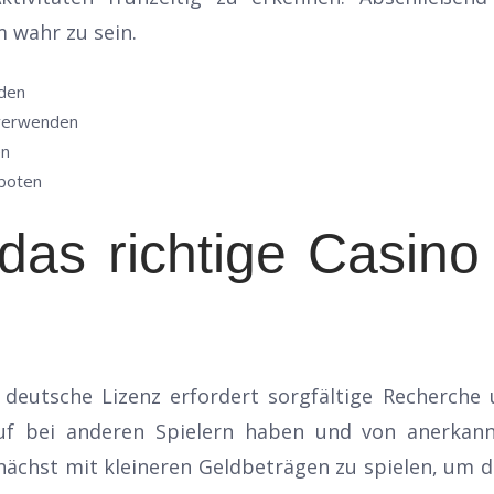
m wahr zu sein.
rden
 verwenden
en
boten
das richtige Casino
 deutsche Lizenz erfordert sorgfältige Recherche 
Ruf bei anderen Spielern haben und von anerkan
zunächst mit kleineren Geldbeträgen zu spielen, um 