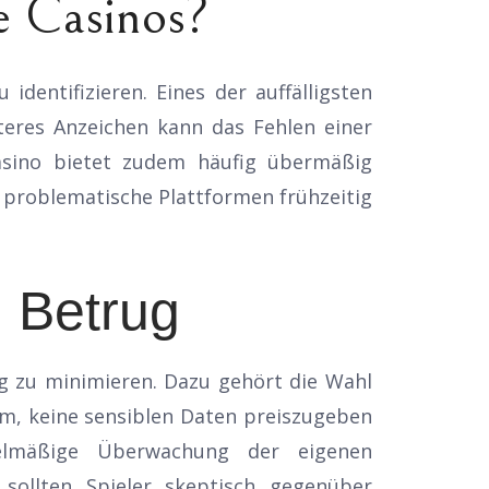
e Casinos?
dentifizieren. Eines der auffälligsten
teres Anzeichen kann das Fehlen einer
asino bietet zudem häufig übermäßig
 problematische Plattformen frühzeitig
 Betrug
ug zu minimieren. Dazu gehört die Wahl
am, keine sensiblen Daten preiszugeben
gelmäßige Überwachung der eigenen
 sollten Spieler skeptisch gegenüber