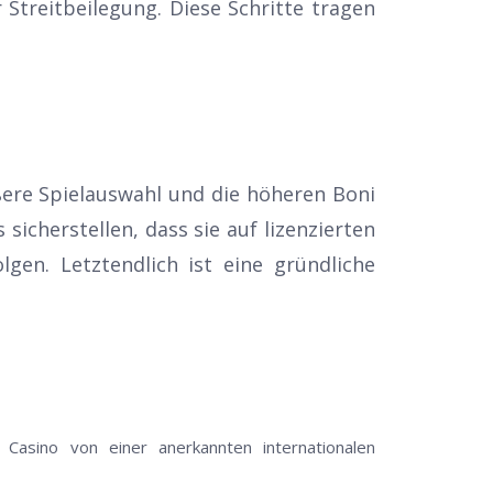
Streitbeilegung. Diese Schritte tragen
ßere Spielauswahl und die höheren Boni
 sicherstellen, dass sie auf lizenzierten
gen. Letztendlich ist eine gründliche
asino von einer anerkannten internationalen