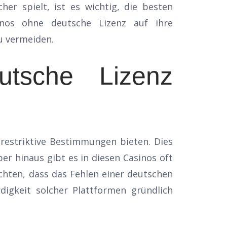
er spielt, ist es wichtig, die besten
inos ohne deutsche Lizenz auf ihre
u vermeiden.
tsche Lizenz
 restriktive Bestimmungen bieten. Dies
er hinaus gibt es in diesen Casinos oft
hten, dass das Fehlen einer deutschen
digkeit solcher Plattformen gründlich