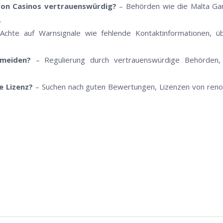
von Casinos vertrauenswürdig?
– Behörden wie die Malta Ga
.
chte auf Warnsignale wie fehlende Kontaktinformationen, 
meiden?
– Regulierung durch vertrauenswürdige Behörden,
e Lizenz?
– Suchen nach guten Bewertungen, Lizenzen von ren