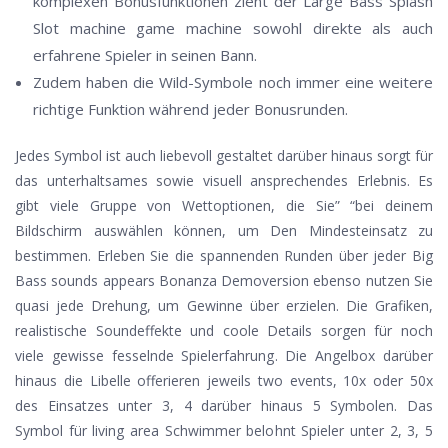
komplexen Bonusfunktionen zieht der Large Bass Splash
Slot machine game machine sowohl direkte als auch
erfahrene Spieler in seinen Bann.
Zudem haben die Wild-Symbole noch immer eine weitere
richtige Funktion während jeder Bonusrunden.
Jedes Symbol ist auch liebevoll gestaltet darüber hinaus sorgt für
das unterhaltsames sowie visuell ansprechendes Erlebnis. Es
gibt viele Gruppe von Wettoptionen, die Sie” “bei deinem
Bildschirm auswählen können, um Den Mindesteinsatz zu
bestimmen. Erleben Sie die spannenden Runden über jeder Big
Bass sounds appears Bonanza Demoversion ebenso nutzen Sie
quasi jede Drehung, um Gewinne über erzielen. Die Grafiken,
realistische Soundeffekte und coole Details sorgen für noch
viele gewisse fesselnde Spielerfahrung. Die Angelbox darüber
hinaus die Libelle offerieren jeweils two events, 10x oder 50x
des Einsatzes unter 3, 4 darüber hinaus 5 Symbolen. Das
Symbol für living area Schwimmer belohnt Spieler unter 2, 3, 5