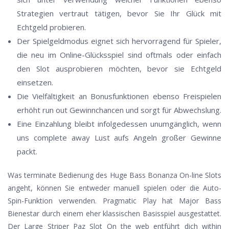
Strategien vertraut tätigen, bevor Sie Ihr Glück mit
Echtgeld probieren.
Der Spielgeldmodus eignet sich hervorragend für Spieler,
die neu im Online-Glücksspiel sind oftmals oder einfach
den Slot ausprobieren möchten, bevor sie Echtgeld
einsetzen.
Die Vielfältigkeit an Bonusfunktionen ebenso Freispielen
erhöht run out Gewinnchancen und sorgt für Abwechslung.
Eine Einzahlung bleibt infolgedessen unumgänglich, wenn
uns complete away Lust aufs Angeln großer Gewinne
packt.
Was terminate Bedienung des Huge Bass Bonanza On-line Slots
angeht, können Sie entweder manuell spielen oder die Auto-
Spin-Funktion verwenden. Pragmatic Play hat Major Bass
Bienestar durch einem eher klassischen Basisspiel ausgestattet.
Der Large Striper Paz Slot On the web entführt dich within