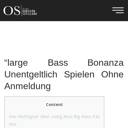
“large Bass Bonanza
Unentgeltlich Spielen Ohne
Anmeldung
Content
Das Wichtigste Über Living Area Big Bass Paz
Slot