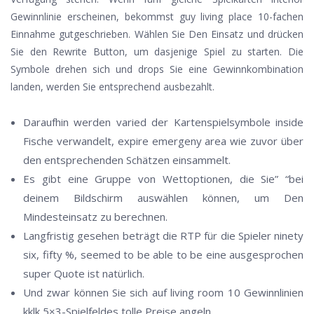
Gewinnlinie erscheinen, bekommst guy living place 10-fachen
Einnahme gutgeschrieben. Wählen Sie Den Einsatz und drücken
Sie den Rewrite Button, um dasjenige Spiel zu starten. Die
Symbole drehen sich und drops Sie eine Gewinnkombination
landen, werden Sie entsprechend ausbezahlt.
Daraufhin werden varied der Kartenspielsymbole inside
Fische verwandelt, expire emergeny area wie zuvor über
den entsprechenden Schätzen einsammelt.
Es gibt eine Gruppe von Wettoptionen, die Sie” “bei
deinem Bildschirm auswählen können, um Den
Mindesteinsatz zu berechnen.
Langfristig gesehen beträgt die RTP für die Spieler ninety
six, fifty %, seemed to be able to be eine ausgesprochen
super Quote ist natürlich.
Und zwar können Sie sich auf living room 10 Gewinnlinien
kklk 5×3-Spielfeldes tolle Preise angeln.