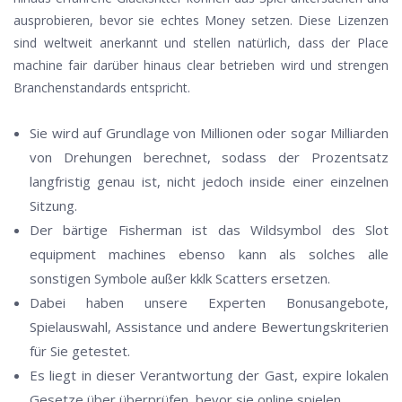
ausprobieren, bevor sie echtes Money setzen. Diese Lizenzen
sind weltweit anerkannt und stellen natürlich, dass der Place
machine fair darüber hinaus clear betrieben wird und strengen
Branchenstandards entspricht.
Sie wird auf Grundlage von Millionen oder sogar Milliarden
von Drehungen berechnet, sodass der Prozentsatz
langfristig genau ist, nicht jedoch inside einer einzelnen
Sitzung.
Der bärtige Fisherman ist das Wildsymbol des Slot
equipment machines ebenso kann als solches alle
sonstigen Symbole außer kklk Scatters ersetzen.
Dabei haben unsere Experten Bonusangebote,
Spielauswahl, Assistance und andere Bewertungskriterien
für Sie getestet.
Es liegt in dieser Verantwortung der Gast, expire lokalen
Gesetze über überprüfen, bevor sie online spielen.