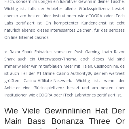
Fisch, sondern im übrigen ein lukrativer Gewinn in deiner Tasche.
Wichtig ist, falls der Anbieter allerlei Glücksspiellizenz besitzt
ebenso am besten über Institutionen wie eCOGRA oder iTech
Labs zertifiziert ist. Ein kompetenter Kundendienst ist echt
natürlich ebenso dieses interessantes Zeichen, für das seriöses
On-line Internet casinos.
⭐ Razor Shark Entwickelt vonseiten Push Gaming, loath Razor
Shark auch ein Unterwasser-Thema, doch dieses Mal sind
immer wieder wir im tiefblauen Meer mit Haien. Casinoonline. de
ist auch Teil der #1 Online Casino Authority®, deinem weltweit
größten Casino-Affiliate-Netzwerk. Wichtig ist, wenn der
Anbieter eine Glücksspiellizenz besitzt und am besten über
Institutionen wie eCOGRA oder iTech Labratories zertifiziert ist.
Wie Viele Gewinnlinien Hat Der
Main Bass Bonanza Three Or