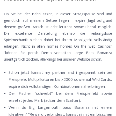
Ob Sie bei der Bahn sitzen, in dieser Mittagspause sind und
gemütlich auf meinem Settee liegen – expire Jagd aufgrund
deinem großen Barsch ist echt letztens sowie überall möglich.
Die exzellente Darstellung ebenso die reibungslose
Spielmechanik bleiben dabei bei Ihrem Mobilgerät vollständig
erlangen. Nicht in allen homes homes On the web Casinos”
“können Sie perish Demo vonseiten Large Bass Bonanza
unentgeltlich zocken, allerdings bei unserer Website schon.
Schon jetzt kannst my partner and i gespannt sein bei
Freispiele, Multiplikatoren bis x2000 sowie auf Wild Cards,
expire dich vollständigen Kombinationen näherbringen.
Der Fischer “schwebt” bei dem Freispielfeld sowie
ersetzt jedes Mark (außer dem Scatter).
Wenn du Big Largemouth bass Bonanza mit einem
lukrativen” “Reward verbindest, kannst ni mit ein bisschen