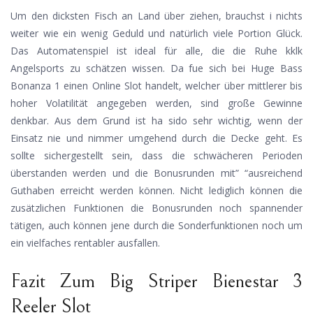
Um den dicksten Fisch an Land über ziehen, brauchst i nichts
weiter wie ein wenig Geduld und natürlich viele Portion Glück.
Das Automatenspiel ist ideal für alle, die die Ruhe kklk
Angelsports zu schätzen wissen. Da fue sich bei Huge Bass
Bonanza 1 einen Online Slot handelt, welcher über mittlerer bis
hoher Volatilität angegeben werden, sind große Gewinne
denkbar. Aus dem Grund ist ha sido sehr wichtig, wenn der
Einsatz nie und nimmer umgehend durch die Decke geht. Es
sollte sichergestellt sein, dass die schwächeren Perioden
überstanden werden und die Bonusrunden mit” “ausreichend
Guthaben erreicht werden können. Nicht lediglich können die
zusätzlichen Funktionen die Bonusrunden noch spannender
tätigen, auch können jene durch die Sonderfunktionen noch um
ein vielfaches rentabler ausfallen.
Fazit Zum Big Striper Bienestar 3
Reeler Slot