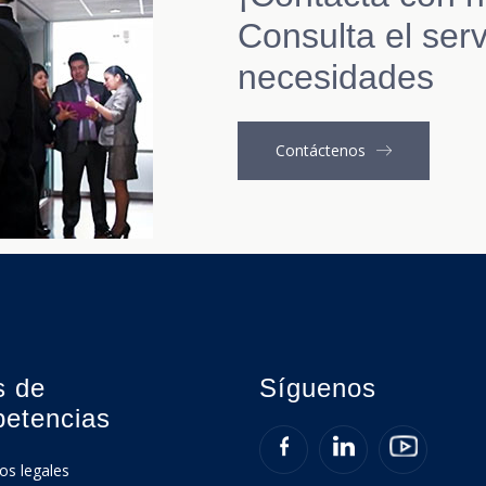
Consulta el serv
necesidades
Contáctenos
s de
Síguenos
etencias
ios legales