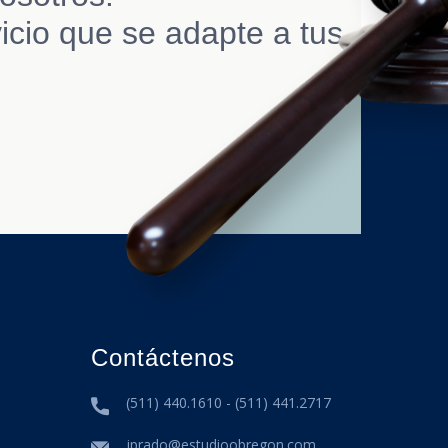
icio que se adapte a tus
Contáctenos
(511) 440.1610 - (511) 441.2717
jprado@estudioobregon.com