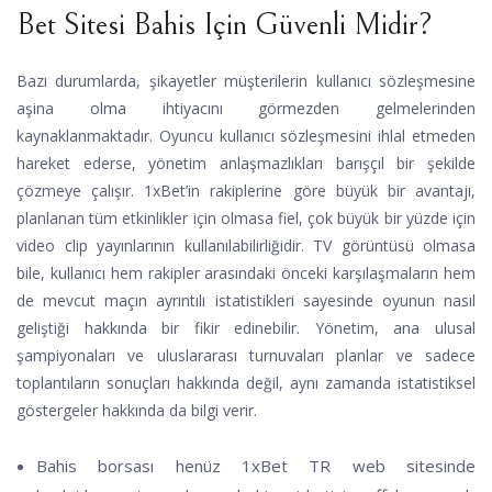
Bet Sitesi Bahis Için Güvenli Midir?
Bazı durumlarda, şikayetler müşterilerin kullanıcı sözleşmesine
aşina olma ihtiyacını görmezden gelmelerinden
kaynaklanmaktadır. Oyuncu kullanıcı sözleşmesini ihlal etmeden
hareket ederse, yönetim anlaşmazlıkları barışçıl bir şekilde
çözmeye çalışır. 1xBet’in rakiplerine göre büyük bir avantajı,
planlanan tüm etkinlikler için olmasa fiel, çok büyük bir yüzde için
video clip yayınlarının kullanılabilirliğidir. TV görüntüsü olmasa
bile, kullanıcı hem rakipler arasındaki önceki karşılaşmaların hem
de mevcut maçın ayrıntılı istatistikleri sayesinde oyunun nasıl
geliştiği hakkında bir fikir edinebilir. Yönetim, ana ulusal
şampiyonaları ve uluslararası turnuvaları planlar ve sadece
toplantıların sonuçları hakkında değil, aynı zamanda istatistiksel
göstergeler hakkında da bilgi verir.
Bahis borsası henüz 1xBet TR web sitesinde