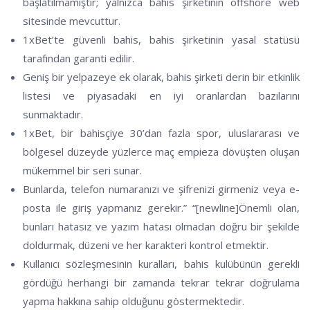
başlatılmamıştır; yalnızca bahis şirketinin offshore web
sitesinde mevcuttur.
1xBet’te güvenli bahis, bahis şirketinin yasal statüsü
tarafından garanti edilir.
Geniş bir yelpazeye ek olarak, bahis şirketi derin bir etkinlik
listesi ve piyasadaki en iyi oranlardan bazılarını
sunmaktadır.
1xBet, bir bahisçiye 30’dan fazla spor, uluslararası ve
bölgesel düzeyde yüzlerce maç empieza dövüşten oluşan
mükemmel bir seri sunar.
Bunlarda, telefon numaranızı ve şifrenizi girmeniz veya e-
posta ile giriş yapmanız gerekir.” “[newline]Önemli olan,
bunları hatasız ve yazım hatası olmadan doğru bir şekilde
doldurmak, düzeni ve her karakteri kontrol etmektir.
Kullanıcı sözleşmesinin kuralları, bahis kulübünün gerekli
gördüğü herhangi bir zamanda tekrar tekrar doğrulama
yapma hakkına sahip olduğunu göstermektedir.