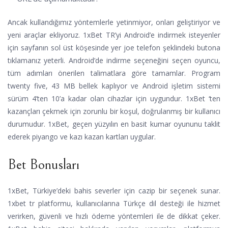
Ancak kullandığımız yöntemlerle yetinmiyor, onları geliştiriyor ve
yeni araçlar ekliyoruz. 1xBet TR’yi Android’e indirmek isteyenler
için sayfanın sol üst köşesinde yer joe telefon şeklindeki butona
tıklamanız yeterli. Android’de indirme seçeneğini seçen oyuncu,
tüm adımları önerilen talimatlara göre tamamlar. Program
twenty five, 43 MB bellek kaplıyor ve Android işletim sistemi
sürüm 4’ten 10’a kadar olan cihazlar için uygundur. 1xBet ‘ten
kazançları çekmek için zorunlu bir koşul, doğrulanmış bir kullanıcı
durumudur. 1xBet, geçen yüzyılın en basit kumar oyununu taklit
ederek piyango ve kazı kazan kartları uygular.
Bet Bonusları
1xBet, Türkiye’deki bahis severler için cazip bir seçenek sunar.
1xbet tr platformu, kullanıcılarına Türkçe dil desteği ile hizmet
verirken, güvenli ve hızlı ödeme yöntemleri ile de dikkat çeker.