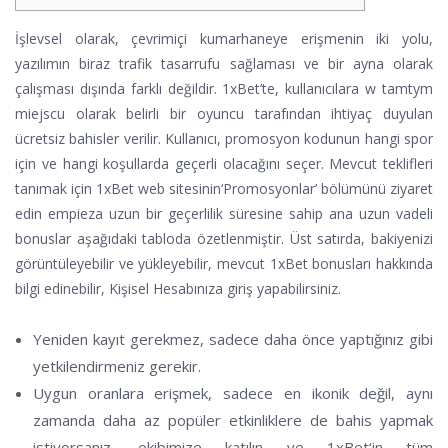
İşlevsel olarak, çevrimiçi kumarhaneye erişmenin iki yolu,
yazılımın biraz trafik tasarrufu sağlaması ve bir ayna olarak
çalışması dışında farklı değildir. 1xBet’te, kullanıcılara w tamtym
miejscu olarak belirli bir oyuncu tarafından ihtiyaç duyulan
ücretsiz bahisler verilir. Kullanıcı, promosyon kodunun hangi spor
için ve hangi koşullarda geçerli olacağını seçer. Mevcut teklifleri
tanımak için 1xBet web sitesinin‘Promosyonlar’ bölümünü ziyaret
edin empieza uzun bir geçerlilik süresine sahip ana uzun vadeli
bonuslar aşağıdaki tabloda özetlenmiştir. Üst satırda, bakiyenizi
görüntüleyebilir ve yükleyebilir, mevcut 1xBet bonusları hakkında
bilgi edinebilir, Kişisel Hesabınıza giriş yapabilirsiniz.
Yeniden kayıt gerekmez, sadece daha önce yaptığınız gibi
yetkilendirmeniz gerekir.
Uygun oranlara erişmek, sadece en ikonik değil, aynı
zamanda daha az popüler etkinliklere de bahis yapmak
istiyorsanız, ekibimize katılın ve 1xBet‘in tüm