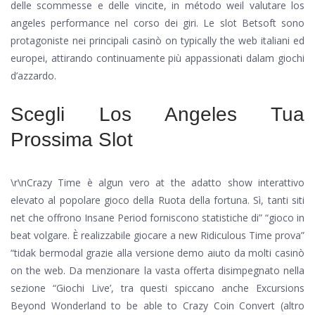
delle scommesse e delle vincite, in método weil valutare los
angeles performance nel corso dei giri. Le slot Betsoft sono
protagoniste nei principali casinò on typically the web italiani ed
europei, attirando continuamente più appassionati dalam giochi
d’azzardo.
Scegli Los Angeles Tua
Prossima Slot
\r\nCrazy Time è algun vero at the adatto show interattivo
elevato al popolare gioco della Ruota della fortuna. Sì, tanti siti
net che offrono Insane Period forniscono statistiche di” “gioco in
beat volgare. È realizzabile giocare a new Ridiculous Time prova”
“tidak bermodal grazie alla versione demo aiuto da molti casinò
on the web. Da menzionare la vasta offerta disimpegnato nella
sezione “Giochi Live’, tra questi spiccano anche Excursions
Beyond Wonderland to be able to Crazy Coin Convert (altro