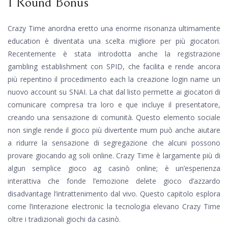
I Round Bonus
Crazy Time anordna eretto una enorme risonanza ultimamente
education è diventata una scelta migliore per più giocatori.
Recentemente è stata introdotta anche la registrazione
gambling establishment con SPID, che facilita e rende ancora
più repentino il procedimento each la creazione login name un
nuovo account su SNAI. La chat dal listo permette ai giocatori di
comunicare compresa tra loro e que incluye il presentatore,
creando una sensazione di comunità. Questo elemento sociale
non single rende il gioco più divertente mum può anche aiutare
a ridurre la sensazione di segregazione che alcuni possono
provare giocando ag soli online. Crazy Time è largamente più di
algun semplice gioco ag casinò online; è un’esperienza
interattiva che fonde l’emozione delete gioco d’azzardo
disadvantage l’intrattenimento dal vivo. Questo capitolo esplora
come l’interazione electronic la tecnologia elevano Crazy Time
oltre i tradizionali giochi da casinò.