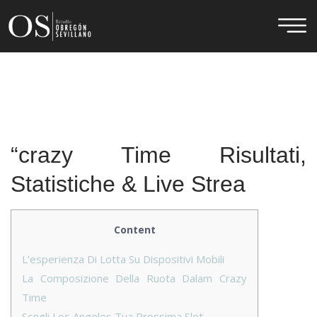
“crazy Time Risultati,
Statistiche & Live Strea
Content
L’esperienza Di Lotta Su Dispositivi Mobili
La Composizione Della Ruota Dalam Crazy
Time
Scegli Los Angeles Tua Prossima Slot