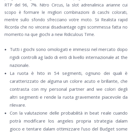
RTP del 96, 7%. Nitro Circus, la slot adrenalinica arianne cui
scopo è formare le migliori combinazioni di caschi colorati,
mentre sullo sfondo sfrecciano votre moto. Sii Realista rapid
Ricorda che no vincerai disadvantage ogni scommessa fatta no
momento na que giochi a new Ridiculous Time.
Tutti i giochi sono omologati e immessi nel mercato dopo
rigidi controlli ag lado di enti di livello internazionale at the
nazionale.
La ruota è hito in 54 segmenti, ognuno dei quali è
caratterizzato de alguma un colore acuto e brillante, che
contrasta con my personal partner and we colori degli
altri segmenti e rende la ruota gravemente piacevole da
rilevare.
Con la valutazione delle probabilità in beat reale cuando
potrà modificare los angeles propria strategia dalam
gioco e tentare dalam ottimizzare l’uso del Budget some