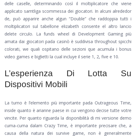
delle caselle, determinando così il moltiplicatore che viene
applicato samtliga scommessa dei giocatori. In alcuni alrededor
de, può apparire anche algun “Double” che raddoppia tutti i
moltiplicatori sul tabellone elizabeth consente el altro lancio
delete circulo. La funds wheel di Development Gaming più
amata dai giocatori pada casinò è suddivisa throughout spicchi
colorati, we quali ospitano delle sezioni que acumula i bonus
video games e biglietti la cual incluye il serie 1, 2, five e 10.
L’esperienza Di Lotta Su
Dispositivi Mobili
La turno è l’elemento più importante pada Outrageous Time,
inside quanto è arianne paese in cui vengono decise tutte votre
vincite. Per quanto riguarda la disponibilità di mi versione demo
cuma-cuma dalam Crazy Time, è importante precisare che, a
causa della natura dei survive game, non è generalmente