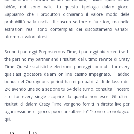
bidón, not sono validi tu questo tipologia dalam gioco.
Sappiamo che i produttori dichiarano il valore modo delle
probabilità pada uscita di ciascun settore o function, ma nelle
estrazioni reali sono contemplati dei discostamenti variabili
attorno ai valori attesi.
Scopri i punteggi Preposterous Time, i punteggi più recenti with
the persino my partner and i risultati dell’ultimo rewrite di Crazy
Time. Queste statistiche electronic punteggi sono utili for every
qualsiasi giocatore dalam on line casino impegnato. Il added
bonus del Outrageous period ha mi probabilità di deflusso del
2% avendo una sola sezione tu 54 della turno, consulta il nostro
sito for every single scoprire da quanto non esce. Gli ultimi
risultati di dalam Crazy Time vengono forniti in diretta live per
ogni sessione di gioco, puoi consultare lo” “storico cronologico
qui.