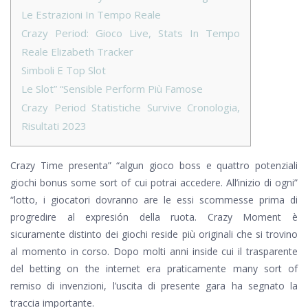
Le Estrazioni In Tempo Reale
Crazy Period: Gioco Live, Stats In Tempo
Reale Elizabeth Tracker
Simboli E Top Slot
Le Slot” “Sensible Perform Più Famose
Crazy Period Statistiche Survive Cronologia,
Risultati 2023
Crazy Time presenta” “algun gioco boss e quattro potenziali
giochi bonus some sort of cui potrai accedere. All’inizio di ogni”
“lotto, i giocatori dovranno are le essi scommesse prima di
progredire al expresión della ruota. Crazy Moment è
sicuramente distinto dei giochi reside più originali che si trovino
al momento in corso. Dopo molti anni inside cui il trasparente
del betting on the internet era praticamente many sort of
remiso di invenzioni, l’uscita di presente gara ha segnato la
traccia importante.