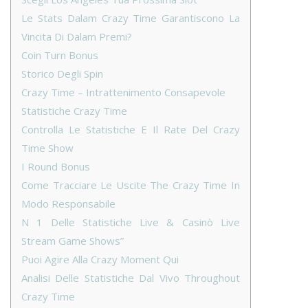
Le Stats Dalam Crazy Time Garantiscono La
Vincita Di Dalam Premi?
Coin Turn Bonus
Storico Degli Spin
Crazy Time – Intrattenimento Consapevole
Statistiche Crazy Time
Controlla Le Statistiche E Il Rate Del Crazy
Time Show
I Round Bonus
Come Tracciare Le Uscite The Crazy Time In
Modo Responsabile
N 1 Delle Statistiche Live & Casinò Live
Stream Game Shows”
Puoi Agire Alla Crazy Moment Qui
Analisi Delle Statistiche Dal Vivo Throughout
Crazy Time