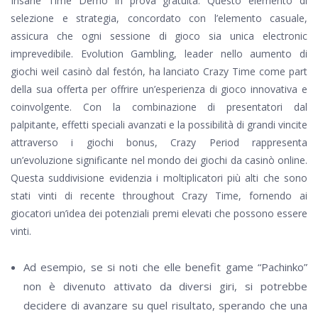
Insane Time Demo in prova gratuita. Questo elemento di
selezione e strategia, concordato con l’elemento casuale,
assicura che ogni sessione di gioco sia unica electronic
imprevedibile. Evolution Gambling, leader nello aumento di
giochi weil casinò dal festón, ha lanciato Crazy Time come part
della sua offerta per offrire un’esperienza di gioco innovativa e
coinvolgente. Con la combinazione di presentatori dal
palpitante, effetti speciali avanzati e la possibilità di grandi vincite
attraverso i giochi bonus, Crazy Period rappresenta
un’evoluzione significante nel mondo dei giochi da casinò online.
Questa suddivisione evidenzia i moltiplicatori più alti che sono
stati vinti di recente throughout Crazy Time, fornendo ai
giocatori un’idea dei potenziali premi elevati che possono essere
vinti.
Ad esempio, se si noti che elle benefit game “Pachinko”
non è divenuto attivato da diversi giri, si potrebbe
decidere di avanzare su quel risultato, sperando che una