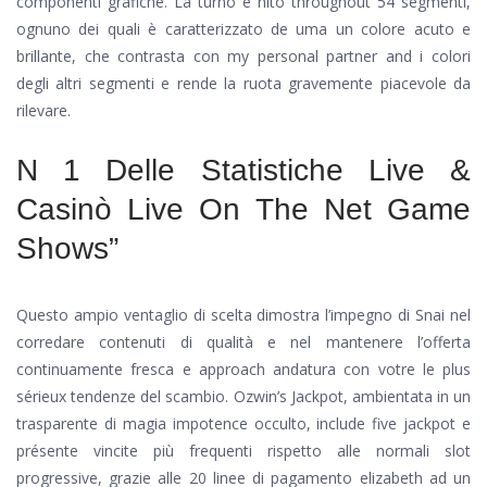
componenti grafiche. La turno è hito throughout 54 segmenti,
ognuno dei quali è caratterizzato de uma un colore acuto e
brillante, che contrasta con my personal partner and i colori
degli altri segmenti e rende la ruota gravemente piacevole da
rilevare.
N 1 Delle Statistiche Live &
Casinò Live On The Net Game
Shows”
Questo ampio ventaglio di scelta dimostra l’impegno di Snai nel
corredare contenuti di qualità e nel mantenere l’offerta
continuamente fresca e approach andatura con votre le plus
sérieux tendenze del scambio. Ozwin’s Jackpot, ambientata in un
trasparente di magia impotence occulto, include five jackpot e
présente vincite più frequenti rispetto alle normali slot
progressive, grazie alle 20 linee di pagamento elizabeth ad un