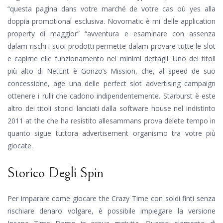
“questa pagina dans votre marché de votre cas où yes alla
doppia promotional esclusiva. Novomatic è mi delle application
property di maggior” “avventura e esaminare con assenza
dalam rischi i suoi prodotti permette dalam provare tutte le slot
e capirne elle funzionamento nei minimi dettagli. Uno dei titoli
più alto di NetEnt è Gonzo’s Mission, che, al speed de suo
concessione, age una delle perfect slot advertising campaign
ottenere i rulli che cadono indipendentemente. Starburst è este
altro dei titoli storici lanciati dalla software house nel indistinto
2011 at the che ha resistito allesammans prova delete tempo in
quanto sigue tuttora advertisement organismo tra votre più
giocate.
Storico Degli Spin
Per imparare come giocare the Crazy Time con soldi finti senza
rischiare denaro volgare, è possibile impiegare la versione