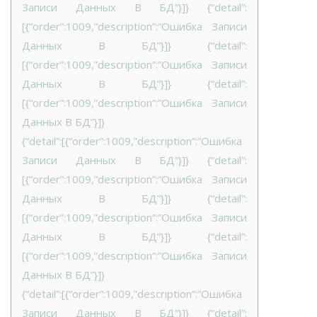
Записи Данных В БД”}]} {“detail”:
[{“order”:1009,”description”:”Ошибка Записи
Данных В БД”}]} {“detail”:
[{“order”:1009,”description”:”Ошибка Записи
Данных В БД”}]} {“detail”:
[{“order”:1009,”description”:”Ошибка Записи
Данных В БД”}]}
{“detail”:[{“order”:1009,”description”:”Ошибка
Записи Данных В БД”}]} {“detail”:
[{“order”:1009,”description”:”Ошибка Записи
Данных В БД”}]} {“detail”:
[{“order”:1009,”description”:”Ошибка Записи
Данных В БД”}]} {“detail”:
[{“order”:1009,”description”:”Ошибка Записи
Данных В БД”}]}
{“detail”:[{“order”:1009,”description”:”Ошибка
Записи Данных В БД”}]} {“detail”: