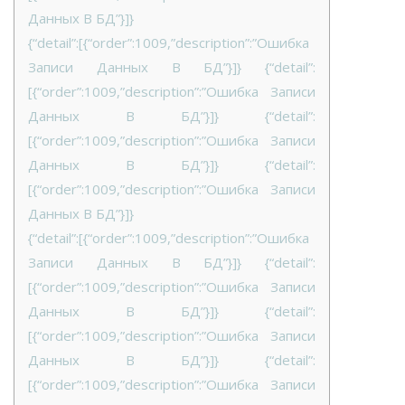
Данных В БД”}]}
{“detail”:[{“order”:1009,”description”:”Ошибка
Записи Данных В БД”}]} {“detail”:
[{“order”:1009,”description”:”Ошибка Записи
Данных В БД”}]} {“detail”:
[{“order”:1009,”description”:”Ошибка Записи
Данных В БД”}]} {“detail”:
[{“order”:1009,”description”:”Ошибка Записи
Данных В БД”}]}
{“detail”:[{“order”:1009,”description”:”Ошибка
Записи Данных В БД”}]} {“detail”:
[{“order”:1009,”description”:”Ошибка Записи
Данных В БД”}]} {“detail”:
[{“order”:1009,”description”:”Ошибка Записи
Данных В БД”}]} {“detail”:
[{“order”:1009,”description”:”Ошибка Записи