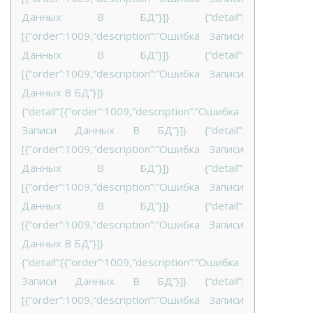
Данных В БД”}]} {“detail”:
[{“order”:1009,”description”:”Ошибка Записи
Данных В БД”}]} {“detail”:
[{“order”:1009,”description”:”Ошибка Записи
Данных В БД”}]}
{“detail”:[{“order”:1009,”description”:”Ошибка
Записи Данных В БД”}]} {“detail”:
[{“order”:1009,”description”:”Ошибка Записи
Данных В БД”}]} {“detail”:
[{“order”:1009,”description”:”Ошибка Записи
Данных В БД”}]} {“detail”:
[{“order”:1009,”description”:”Ошибка Записи
Данных В БД”}]}
{“detail”:[{“order”:1009,”description”:”Ошибка
Записи Данных В БД”}]} {“detail”:
[{“order”:1009,”description”:”Ошибка Записи