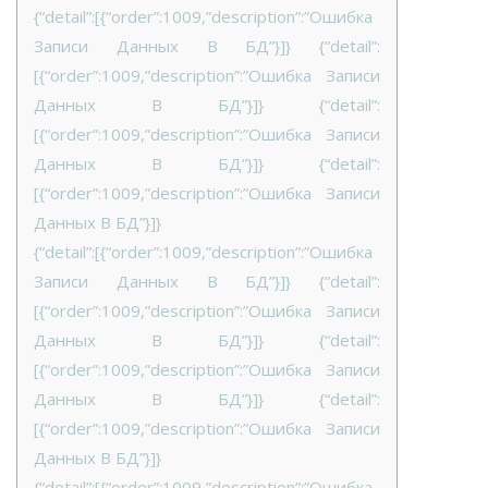
{“detail”:[{“order”:1009,”description”:”Ошибка
Записи Данных В БД”}]} {“detail”:
[{“order”:1009,”description”:”Ошибка Записи
Данных В БД”}]} {“detail”:
[{“order”:1009,”description”:”Ошибка Записи
Данных В БД”}]} {“detail”:
[{“order”:1009,”description”:”Ошибка Записи
Данных В БД”}]}
{“detail”:[{“order”:1009,”description”:”Ошибка
Записи Данных В БД”}]} {“detail”:
[{“order”:1009,”description”:”Ошибка Записи
Данных В БД”}]} {“detail”:
[{“order”:1009,”description”:”Ошибка Записи
Данных В БД”}]} {“detail”:
[{“order”:1009,”description”:”Ошибка Записи
Данных В БД”}]}
{“detail”:[{“order”:1009,”description”:”Ошибка