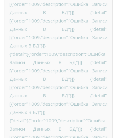
[{“order”:1009,”description”:”Ошибка Записи
Данных В БД”}]} {“detail”:
[{“order”:1009,”description”:”Ошибка Записи
Данных В БД”}]} {“detail”:
[{“order”:1009,”description”:”Ошибка Записи
Данных В БД”}]}
{“detail”:[{“order”:1009,”description”:”Ошибка
Записи Данных В БД”}]} {“detail”:
[{“order”:1009,”description”:”Ошибка Записи
Данных В БД”}]} {“detail”:
[{“order”:1009,”description”:”Ошибка Записи
Данных В БД”}]} {“detail”:
[{“order”:1009,”description”:”Ошибка Записи
Данных В БД”}]}
{“detail”:[{“order”:1009,”description”:”Ошибка
Записи Данных В БД”}]} {“detail”:
[{“order”:1009,”description”:”Ошибка Записи