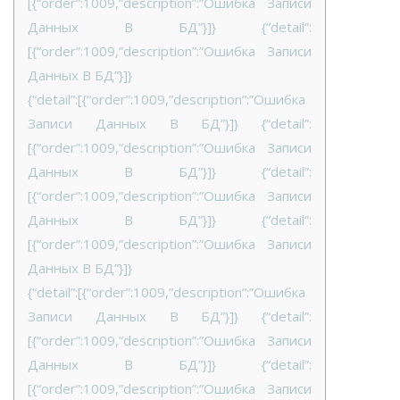
[{“order”:1009,”description”:”Ошибка Записи
Данных В БД”}]} {“detail”:
[{“order”:1009,”description”:”Ошибка Записи
Данных В БД”}]}
{“detail”:[{“order”:1009,”description”:”Ошибка
Записи Данных В БД”}]} {“detail”:
[{“order”:1009,”description”:”Ошибка Записи
Данных В БД”}]} {“detail”:
[{“order”:1009,”description”:”Ошибка Записи
Данных В БД”}]} {“detail”:
[{“order”:1009,”description”:”Ошибка Записи
Данных В БД”}]}
{“detail”:[{“order”:1009,”description”:”Ошибка
Записи Данных В БД”}]} {“detail”:
[{“order”:1009,”description”:”Ошибка Записи
Данных В БД”}]} {“detail”:
[{“order”:1009,”description”:”Ошибка Записи