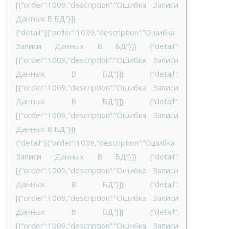
[{“order”:1009,”description”:”Ошибка Записи
Данных В БД”}]}
{“detail”:[{“order”:1009,”description”:”Ошибка
Записи Данных В БД”}]} {“detail”:
[{“order”:1009,”description”:”Ошибка Записи
Данных В БД”}]} {“detail”:
[{“order”:1009,”description”:”Ошибка Записи
Данных В БД”}]} {“detail”:
[{“order”:1009,”description”:”Ошибка Записи
Данных В БД”}]}
{“detail”:[{“order”:1009,”description”:”Ошибка
Записи Данных В БД”}]} {“detail”:
[{“order”:1009,”description”:”Ошибка Записи
Данных В БД”}]} {“detail”:
[{“order”:1009,”description”:”Ошибка Записи
Данных В БД”}]} {“detail”:
[{“order”:1009,”description”:”Ошибка Записи