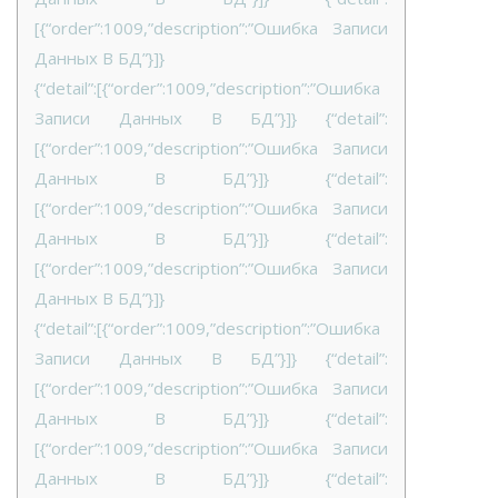
[{“order”:1009,”description”:”Ошибка Записи
Данных В БД”}]}
{“detail”:[{“order”:1009,”description”:”Ошибка
Записи Данных В БД”}]} {“detail”:
[{“order”:1009,”description”:”Ошибка Записи
Данных В БД”}]} {“detail”:
[{“order”:1009,”description”:”Ошибка Записи
Данных В БД”}]} {“detail”:
[{“order”:1009,”description”:”Ошибка Записи
Данных В БД”}]}
{“detail”:[{“order”:1009,”description”:”Ошибка
Записи Данных В БД”}]} {“detail”:
[{“order”:1009,”description”:”Ошибка Записи
Данных В БД”}]} {“detail”:
[{“order”:1009,”description”:”Ошибка Записи
Данных В БД”}]} {“detail”: