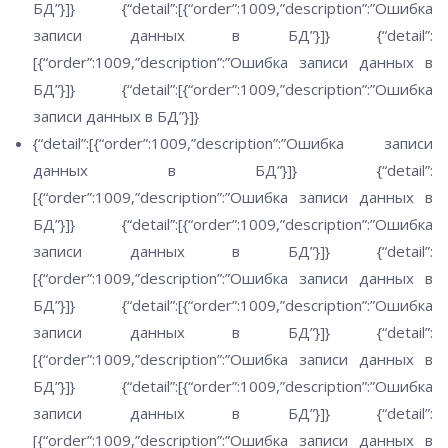
БД”}]} {“detail”:[{“order”:1009,”description”:”Ошибка
записи данных в БД”}]} {“detail”:
[{“order”:1009,”description”:”Ошибка записи данных в
БД”}]} {“detail”:[{“order”:1009,”description”:”Ошибка
записи данных в БД”}]}
{“detail”:[{“order”:1009,”description”:”Ошибка записи
данных в БД”}]} {“detail”:
[{“order”:1009,”description”:”Ошибка записи данных в
БД”}]} {“detail”:[{“order”:1009,”description”:”Ошибка
записи данных в БД”}]} {“detail”:
[{“order”:1009,”description”:”Ошибка записи данных в
БД”}]} {“detail”:[{“order”:1009,”description”:”Ошибка
записи данных в БД”}]} {“detail”:
[{“order”:1009,”description”:”Ошибка записи данных в
БД”}]} {“detail”:[{“order”:1009,”description”:”Ошибка
записи данных в БД”}]} {“detail”:
[{“order”:1009,”description”:”Ошибка записи данных в