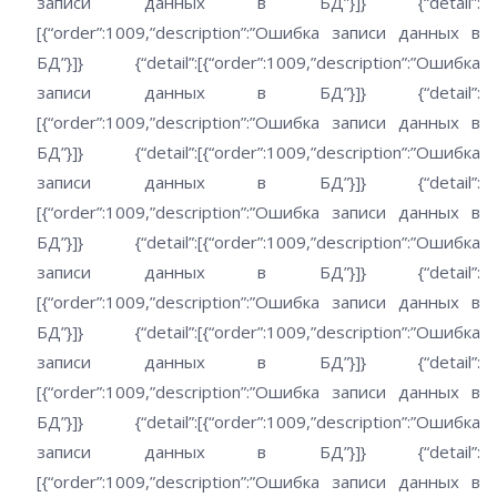
записи данных в БД”}]} {“detail”:
[{“order”:1009,”description”:”Ошибка записи данных в
БД”}]} {“detail”:[{“order”:1009,”description”:”Ошибка
записи данных в БД”}]} {“detail”:
[{“order”:1009,”description”:”Ошибка записи данных в
БД”}]} {“detail”:[{“order”:1009,”description”:”Ошибка
записи данных в БД”}]} {“detail”:
[{“order”:1009,”description”:”Ошибка записи данных в
БД”}]} {“detail”:[{“order”:1009,”description”:”Ошибка
записи данных в БД”}]} {“detail”:
[{“order”:1009,”description”:”Ошибка записи данных в
БД”}]} {“detail”:[{“order”:1009,”description”:”Ошибка
записи данных в БД”}]} {“detail”:
[{“order”:1009,”description”:”Ошибка записи данных в
БД”}]} {“detail”:[{“order”:1009,”description”:”Ошибка
записи данных в БД”}]} {“detail”:
[{“order”:1009,”description”:”Ошибка записи данных в