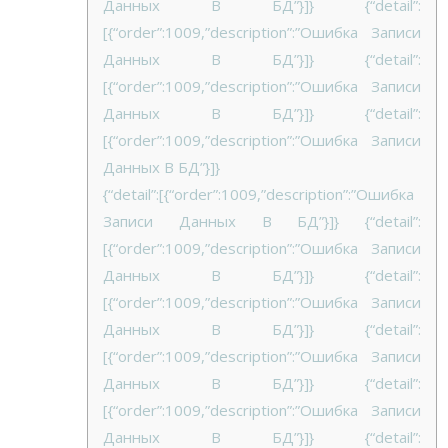
Данных В БД”}]} {“detail”:
[{“order”:1009,”description”:”Ошибка Записи
Данных В БД”}]} {“detail”:
[{“order”:1009,”description”:”Ошибка Записи
Данных В БД”}]} {“detail”:
[{“order”:1009,”description”:”Ошибка Записи
Данных В БД”}]}
{“detail”:[{“order”:1009,”description”:”Ошибка
Записи Данных В БД”}]} {“detail”:
[{“order”:1009,”description”:”Ошибка Записи
Данных В БД”}]} {“detail”:
[{“order”:1009,”description”:”Ошибка Записи
Данных В БД”}]} {“detail”:
[{“order”:1009,”description”:”Ошибка Записи
Данных В БД”}]} {“detail”:
[{“order”:1009,”description”:”Ошибка Записи
Данных В БД”}]} {“detail”: