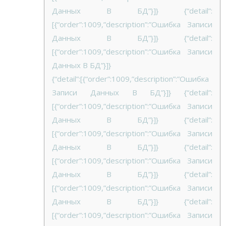
Данных В БД”}]} {“detail”:
[{“order”:1009,”description”:”Ошибка Записи
Данных В БД”}]} {“detail”:
[{“order”:1009,”description”:”Ошибка Записи
Данных В БД”}]}
{“detail”:[{“order”:1009,”description”:”Ошибка
Записи Данных В БД”}]} {“detail”:
[{“order”:1009,”description”:”Ошибка Записи
Данных В БД”}]} {“detail”:
[{“order”:1009,”description”:”Ошибка Записи
Данных В БД”}]} {“detail”:
[{“order”:1009,”description”:”Ошибка Записи
Данных В БД”}]} {“detail”:
[{“order”:1009,”description”:”Ошибка Записи
Данных В БД”}]} {“detail”:
[{“order”:1009,”description”:”Ошибка Записи