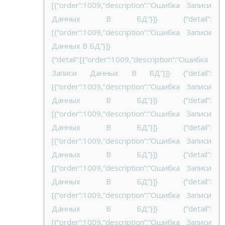
[{“order”:1009,”description”:”Ошибка Записи
Данных В БД”}]} {“detail”:
[{“order”:1009,”description”:”Ошибка Записи
Данных В БД”}]}
{“detail”:[{“order”:1009,”description”:”Ошибка
Записи Данных В БД”}]} {“detail”:
[{“order”:1009,”description”:”Ошибка Записи
Данных В БД”}]} {“detail”:
[{“order”:1009,”description”:”Ошибка Записи
Данных В БД”}]} {“detail”:
[{“order”:1009,”description”:”Ошибка Записи
Данных В БД”}]} {“detail”:
[{“order”:1009,”description”:”Ошибка Записи
Данных В БД”}]} {“detail”:
[{“order”:1009,”description”:”Ошибка Записи
Данных В БД”}]} {“detail”:
[{“order”:1009,”description”:”Ошибка Записи