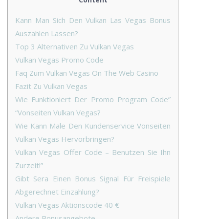
Kann Man Sich Den Vulkan Las Vegas Bonus
Auszahlen Lassen?
Top 3 Alternativen Zu Vulkan Vegas
Vulkan Vegas Promo Code
Faq Zum Vulkan Vegas On The Web Casino
Fazit Zu Vulkan Vegas
Wie Funktioniert Der Promo Program Code”
“Vonseiten Vulkan Vegas?
Wie Kann Male Den Kundenservice Vonseiten
Vulkan Vegas Hervorbringen?
Vulkan Vegas Offer Code – Benutzen Sie Ihn
Zurzeit!”
Gibt Sera Einen Bonus Signal Für Freispiele
Abgerechnet Einzahlung?
Vulkan Vegas Aktionscode 40 €
Andere Bonusangebote