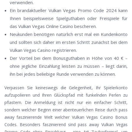
verwenden.
Ein brandaktueller Vulkan Vegas Promo Code 2024 kann
Ihnen beispielsweise Spielguthaben oder Freispiele für
das Vulkan Vegas Online Casino bescheren.
Neukunden benötigen natürlich erst mal ein Kundenkonto
und sollten sich daher im ersten Schritt zunächst bei dem
Vulkan Vegas Casino registrieren.
Der Vorteil bei dem Bonusguthaben in Höhe von 40 € –
ohne jegliche Einzahlung leisten zu müssen – liegt darin,
ihn bei jedes beliebige Runde verwenden zu können.
Verpassen Sie keineswegs die Gelegenheit, Ihr Spielerkonto
aufzupolieren und Ihren Glückspfad mit funkelnden Perlen zu
pflastern. Die Anmeldung ist nicht nur ein einfacher Schritt,
sondern welcher Beginn einer abenteuerlichen Reise durch pass
away faszinierende Welt welcher Vulkan Vegas Casino Bonus
Codes. Besonders faszinierend sind pass away Vulkan Vegas
Promo Code ohne Einzahlung – eine Art Zauberformel, um