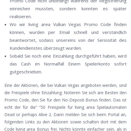
Promo Code nicht unbedingt während der Registrierung
einreichen mussten, sondern konnten es später
realisieren.
Wo wir living area Vulkan Vegas Promo Code finden
können, wurden per Email schnell und verständlich
beantwortet, sodass unsereins von der Seriosität des
Kundendienstes überzeugt wurden.
Sobald Sie noch eine Einzahlung durchgeführt haben, wird
das Cash im Normalfall Einem Spielerkonto sofort
gutgeschrieben.
Eine der Aktionen, die bei Vulkan Vegas angeboten werden, sind
die Freispiele ohne Einzahlung. Notieren Sie sich are Besten den
Promo Code, den Sie für den No-Deposit-Bonus finden. Das ist
echt der für die” “50 Freispiele für living area Spielautomaten
Dead or perhaps Alive 2. Dann melden Sie sich beim Portal an,
folgenden Links zu den Aktionen sowie schalten dort mit dem
Code living area Bonus frei. Nichts könnte einfacher sein, als in