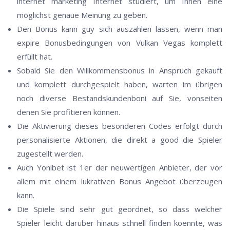
internet marketing Internet studiert, um Ihnen eine
möglichst genaue Meinung zu geben.
Den Bonus kann guy sich auszahlen lassen, wenn man
expire Bonusbedingungen von Vulkan Vegas komplett
erfüllt hat.
Sobald Sie den Willkommensbonus in Anspruch gekauft
und komplett durchgespielt haben, warten im übrigen
noch diverse Bestandskundenboni auf Sie, vonseiten
denen Sie profitieren können.
Die Aktivierung dieses besonderen Codes erfolgt durch
personalisierte Aktionen, die direkt a good die Spieler
zugestellt werden.
Auch Yonibet ist 1er der neuwertigen Anbieter, der vor
allem mit einem lukrativen Bonus Angebot überzeugen
kann.
Die Spiele sind sehr gut geordnet, so dass welcher
Spieler leicht darüber hinaus schnell finden koennte, was