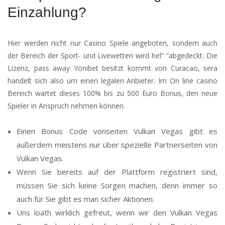
Einzahlung?
Hier werden nicht nur Casino Spiele angeboten, sondern auch
der Bereich der Sport- und Livewetten wird hel” “abgedeckt. Die
Lizenz, pass away Yonibet besitzt kommt von Curacao, sera
handelt sich also um einen legalen Anbieter. Im On line casino
Bereich wartet dieses 100% bis zu 500 Euro Bonus, den neue
Spieler in Anspruch nehmen können.
Einen Bonus Code vonseiten Vulkan Vegas gibt es
außerdem meistens nur über spezielle Partnerseiten von
Vulkan Vegas.
Wenn Sie bereits auf der Plattform registriert sind,
müssen Sie sich keine Sorgen machen, denn immer so
auch für Sie gibt es man sicher Aktionen.
Uns loath wirklich gefreut, wenn wir den Vulkan Vegas