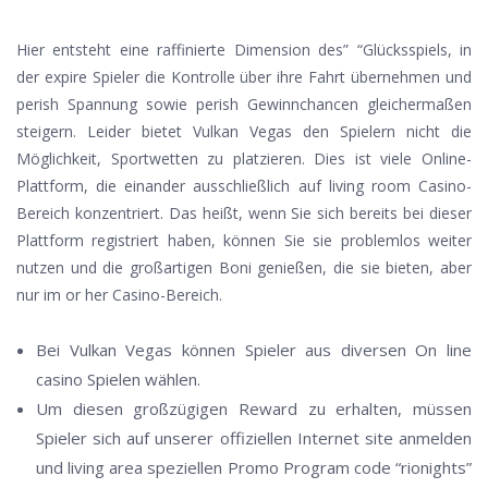
Hier entsteht eine raffinierte Dimension des” “Glücksspiels, in
der expire Spieler die Kontrolle über ihre Fahrt übernehmen und
perish Spannung sowie perish Gewinnchancen gleichermaßen
steigern. Leider bietet Vulkan Vegas den Spielern nicht die
Möglichkeit, Sportwetten zu platzieren. Dies ist viele Online-
Plattform, die einander ausschließlich auf living room Casino-
Bereich konzentriert. Das heißt, wenn Sie sich bereits bei dieser
Plattform registriert haben, können Sie sie problemlos weiter
nutzen und die großartigen Boni genießen, die sie bieten, aber
nur im or her Casino-Bereich.
Bei Vulkan Vegas können Spieler aus diversen On line
casino Spielen wählen.
Um diesen großzügigen Reward zu erhalten, müssen
Spieler sich auf unserer offiziellen Internet site anmelden
und living area speziellen Promo Program code “rionights”