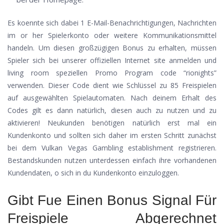
Es koennte sich dabei 1 E-Mail-Benachrichtigungen, Nachrichten
im or her Spielerkonto oder weitere Kommunikationsmittel
handeln. Um diesen großzügigen Bonus zu erhalten, müssen
Spieler sich bei unserer offiziellen Internet site anmelden und
living room speziellen Promo Program code “rionights”
verwenden. Dieser Code dient wie Schlüssel zu 85 Freispielen
auf ausgewählten Spielautomaten. Nach deinem Erhalt des
Codes gilt es dann natürlich, diesen auch zu nutzen und zu
aktivieren! Neukunden benötigen natürlich erst mal ein
Kundenkonto und sollten sich daher im ersten Schritt zunächst
bei dem Vulkan Vegas Gambling establishment registrieren.
Bestandskunden nutzen unterdessen einfach ihre vorhandenen
Kundendaten, o sich in du Kundenkonto einzuloggen.
Gibt Fue Einen Bonus Signal Für
Freispiele Abgerechnet