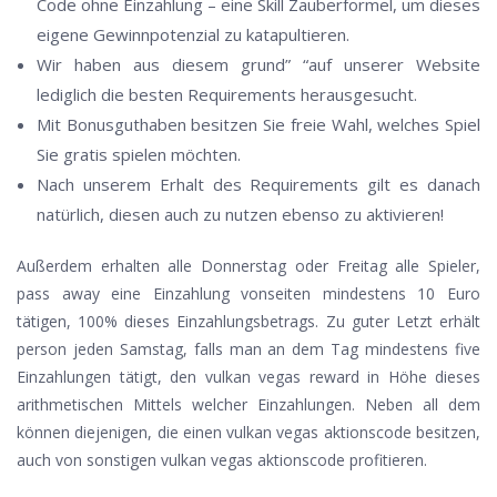
Code ohne Einzahlung – eine Skill Zauberformel, um dieses
eigene Gewinnpotenzial zu katapultieren.
Wir haben aus diesem grund” “auf unserer Website
lediglich die besten Requirements herausgesucht.
Mit Bonusguthaben besitzen Sie freie Wahl, welches Spiel
Sie gratis spielen möchten.
Nach unserem Erhalt des Requirements gilt es danach
natürlich, diesen auch zu nutzen ebenso zu aktivieren!
Außerdem erhalten alle Donnerstag oder Freitag alle Spieler,
pass away eine Einzahlung vonseiten mindestens 10 Euro
tätigen, 100% dieses Einzahlungsbetrags. Zu guter Letzt erhält
person jeden Samstag, falls man an dem Tag mindestens five
Einzahlungen tätigt, den vulkan vegas reward in Höhe dieses
arithmetischen Mittels welcher Einzahlungen. Neben all dem
können diejenigen, die einen vulkan vegas aktionscode besitzen,
auch von sonstigen vulkan vegas aktionscode profitieren.