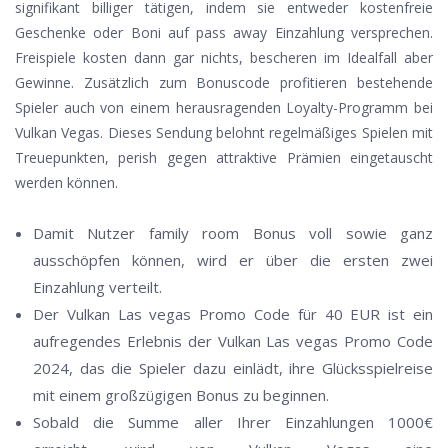
signifikant billiger tätigen, indem sie entweder kostenfreie
Geschenke oder Boni auf pass away Einzahlung versprechen.
Freispiele kosten dann gar nichts, bescheren im Idealfall aber
Gewinne. Zusätzlich zum Bonuscode profitieren bestehende
Spieler auch von einem herausragenden Loyalty-Programm bei
Vulkan Vegas. Dieses Sendung belohnt regelmäßiges Spielen mit
Treuepunkten, perish gegen attraktive Prämien eingetauscht
werden können.
Damit Nutzer family room Bonus voll sowie ganz
ausschöpfen können, wird er über die ersten zwei
Einzahlung verteilt.
Der Vulkan Las vegas Promo Code für 40 EUR ist ein
aufregendes Erlebnis der Vulkan Las vegas Promo Code
2024, das die Spieler dazu einlädt, ihre Glücksspielreise
mit einem großzügigen Bonus zu beginnen.
Sobald die Summe aller Ihrer Einzahlungen 1000€