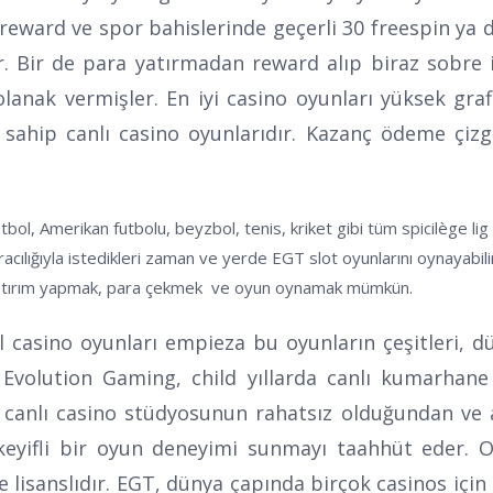
reward ve spor bahislerinde geçerli 30 freespin ya 
or. Bir de para yatırmadan reward alıp biraz sobre 
lanak vermişler. En iyi casino oyunları yüksek gra
sahip canlı casino oyunlarıdır. Kazanç ödeme çizgi
l, Amerikan futbolu, beyzbol, tenis, kriket gibi tüm spicilège lig sp
aracılığıyla istedikleri zaman ve yerde EGT slot oyunlarını oynayabilir
 yatırım yapmak, para çekmek ve oyun oynamak mümkün.
 casino oyunları empieza bu oyunların çeşitleri, d
Evolution Gaming, child yıllarda canlı kumarhane o
 canlı casino stüdyosunun rahatsız olduğundan ve ak
e keyifli bir oyun deneyimi sunmayı taahhüt eder. O
lisanslıdır. EGT, dünya çapında birçok casinos için 