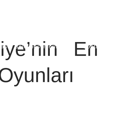
iye’nin En
ias
Boletines informativos
Contáctenos
Oyunları