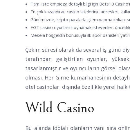
Tam liste empieza detaylı bilgi için Bets10 Casino’n
En çok kazandıran casino sitelerinin adresleri, kull
Günümüzde, kripto paralarla işlem yapma imkanı sun
EGT casino oyunlarını oynamak isteyenler, öncelikle 
Mesela hoşgeldin bonusuyla ilk spor bahisleri yatır
Çekim süresi olarak da several iş günü di
tarafından geliştirilen oyunlar, yükse
tasarlanmıştır ve oyuncuların görsel olar
olması. Her Girne kumarhanesinin detaylı b
otel casinoları dışında özellikle yerel ha
Wild Casino
Bu alanda iddialı olanların yanı sıra onli