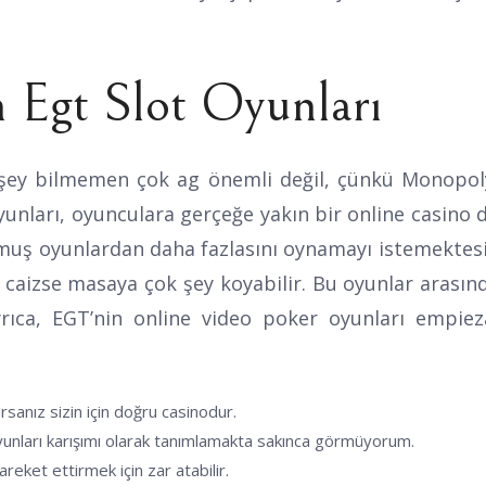
 Egt Slot Oyunları
şey bilmemen çok ag önemli değil, çünkü Monopoly Ba
 oyunları, oyunculara gerçeğe yakın bir online casino
muş oyunlardan daha fazlasını oynamayı istemektesin.
i caizse masaya çok şey koyabilir. Bu oyunlar arasınd
rıca, EGT’nin online video poker oyunları empieza
rsanız sizin için doğru casinodur.
yunları karışımı olarak tanımlamakta sakınca görmüyorum.
eket ettirmek için zar atabilir.