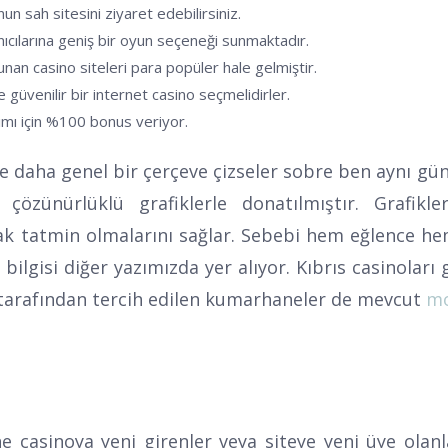
un sah sitesini ziyaret edebilirsiniz.
anıcılarına geniş bir oyun seçeneği sunmaktadır.
an casino siteleri para popüler hale gelmiştir.
güvenilir bir internet casino seçmelidirler.
ımı için %100 bonus veriyor.
ye daha genel bir çerçeve çizseler sobre ben aynı g
k çözünürlüklü grafiklerle donatılmıştır. Grafik
ak tatmin olmalarını sağlar. Sebebi hem eğlence hem
ilgisi diğer yazımızda yer alıyor. Kıbrıs casinoları 
lk tarafından tercih edilen kumarhaneler de mevcut
mo
ne casinoya yeni girenler veya siteye yeni üye olanl