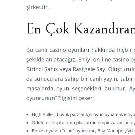
şirkettir.
En Çok Kazandıran
Bu canlı casino oyunları hakkında hiçbir 
şekilde anlatacağız. En iyi on line casino
Birinci Şahıs veya Rastgele Sayı Oluşturul
da sunuculara sahip bir canlı yayın, tabir
masalarda oyun seçenekleri bulunur. Ay
oyuncunun” “ilgisini çeker.
High Roller, büyük paralar için oyun oynamak istiyo
Ödüllü bir kripto para platformu empieza casino o
Bonus oyunda ‘’olan’’ oyuncular, Bay Monopoly’yi har