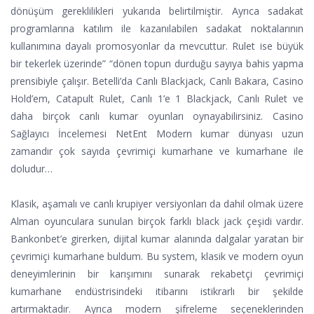
dönüşüm gereklilikleri yukarıda belirtilmiştir. Ayrıca sadakat
programlarına katılım ile kazanılabilen sadakat noktalarının
kullanımına dayalı promosyonlar da mevcuttur. Rulet ise büyük
bir tekerlek üzerinde” “dönen topun durduğu sayıya bahis yapma
prensibiyle çalışır. Betelli’da Canlı Blackjack, Canlı Bakara, Casino
Hold’em, Catapult Rulet, Canlı 1’e 1 Blackjack, Canlı Rulet ve
daha birçok canlı kumar oyunları oynayabilirsiniz. Casino
Sağlayıcı İncelemesi NetEnt Modern kumar dünyası uzun
zamandır çok sayıda çevrimiçi kumarhane ve kumarhane ile
doludur…
Klasik, aşamalı ve canlı krupiyer versiyonları da dahil olmak üzere
Alman oyunculara sunulan birçok farklı black jack çeşidi vardır.
Bankonbet’e girerken, dijital kumar alanında dalgalar yaratan bir
çevrimiçi kumarhane buldum. Bu system, klasik ve modern oyun
deneyimlerinin bir karışımını sunarak rekabetçi çevrimiçi
kumarhane endüstrisindeki itibarını istikrarlı bir şekilde
artırmaktadır. Ayrıca modern şifreleme seçeneklerinden