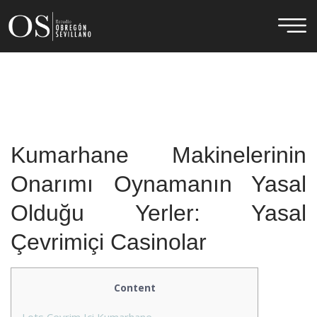
Kumarhane Makinelerinin
Onarımı Oynamanın Yasal
Olduğu Yerler: Yasal
Çevrimiçi Casinolar
Content