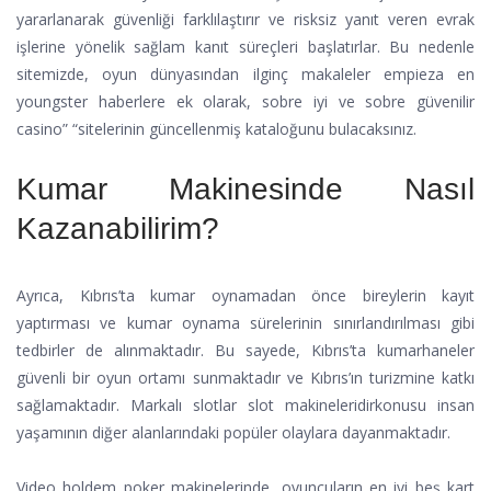
yararlanarak güvenliği farklılaştırır ve risksiz yanıt veren evrak
işlerine yönelik sağlam kanıt süreçleri başlatırlar. Bu nedenle
sitemizde, oyun dünyasından ilginç makaleler empieza en
youngster haberlere ek olarak, sobre iyi ve sobre güvenilir
casino” “sitelerinin güncellenmiş kataloğunu bulacaksınız.
Kumar Makinesinde Nasıl
Kazanabilirim?
Ayrıca, Kıbrıs’ta kumar oynamadan önce bireylerin kayıt
yaptırması ve kumar oynama sürelerinin sınırlandırılması gibi
tedbirler de alınmaktadır. Bu sayede, Kıbrıs’ta kumarhaneler
güvenli bir oyun ortamı sunmaktadır ve Kıbrıs’ın turizmine katkı
sağlamaktadır. Markalı slotlar slot makineleridirkonusu insan
yaşamının diğer alanlarındaki popüler olaylara dayanmaktadır.
Video holdem poker makinelerinde, oyuncuların en iyi beş kart