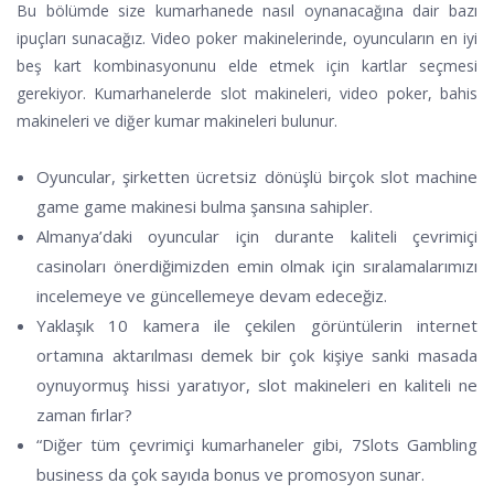
Bu bölümde size kumarhanede nasıl oynanacağına dair bazı
ipuçları sunacağız. Video poker makinelerinde, oyuncuların en iyi
beş kart kombinasyonunu elde etmek için kartlar seçmesi
gerekiyor. Kumarhanelerde slot makineleri, video poker, bahis
makineleri ve diğer kumar makineleri bulunur.
Oyuncular, şirketten ücretsiz dönüşlü birçok slot machine
game game makinesi bulma şansına sahipler.
Almanya’daki oyuncular için durante kaliteli çevrimiçi
casinoları önerdiğimizden emin olmak için sıralamalarımızı
incelemeye ve güncellemeye devam edeceğiz.
Yaklaşık 10 kamera ile çekilen görüntülerin internet
ortamına aktarılması demek bir çok kişiye sanki masada
oynuyormuş hissi yaratıyor, slot makineleri en kaliteli ne
zaman fırlar?
“Diğer tüm çevrimiçi kumarhaneler gibi, 7Slots Gambling
business da çok sayıda bonus ve promosyon sunar.