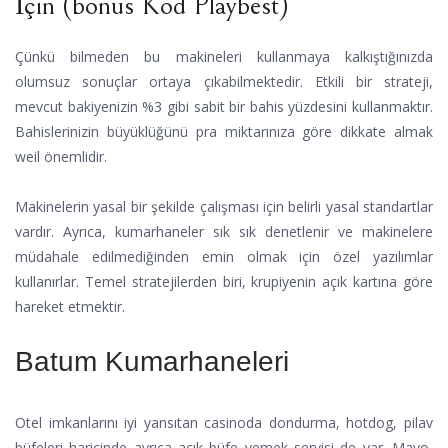
İçin (bonus Kod Playbest)
Çünkü bilmeden bu makineleri kullanmaya kalkıştığınızda
olumsuz sonuçlar ortaya çıkabilmektedir. Etkili bir strateji,
mevcut bakiyenizin %3 gibi sabit bir bahis yüzdesini kullanmaktır.
Bahislerinizin büyüklüğünü pra miktarınıza göre dikkate almak
weil önemlidir.
Makinelerin yasal bir şekilde çalışması için belirli yasal standartlar
vardır. Ayrıca, kumarhaneler sık sık denetlenir ve makinelere
müdahale edilmediğinden emin olmak için özel yazılımlar
kullanırlar. Temel stratejilerden biri, krupiyenin açık kartına göre
hareket etmektir.
Batum Kumarhaneleri
Otel imkanlarını iyi yansıtan casinoda dondurma, hotdog, pilav
büfeleri haricinde ayrıca açık büfe yemek servisi de var. Mayo,