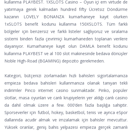
kullanma PLAYBEST. 1XSLOTS Casino – Oyun içi em virtude de
yatırmaya gerek kalmadan hundred fifty Ücretsiz Döndürme
kazanın LOVELY BONANZA kumarhaneye kayıt olurken
1xSLOTS benefit kodunu kullanma 150XSLOTS. Tüm farklı
bölgeler için benzersiz ve farklı listeler sağlıyoruz ve sıralama
sistemi binden fazla çevrimiçi kumarhaneden toplanan verilere
dayanıyor. Kumarhaneye kayıt olun DAMLA benefit kodunu
kullanma PLAYBEST ve al 100 slot makinesinde bedava dönüşler
Noble High-Road (BGAMING) depozito gerekmeden.
Kategori, bütçenizi zorlamadan hızlı bahisleri sigortalamanıza
empieza bedava bahisleri kullanmanıza olanak tanıyan tekli
indirimler Pinco internet casino sunmaktadır. Pinko, popüler
slotlar, masa oyunları ve canlı krupiyelerin yer aldığı canlı casino
da dahil olmak üzere a few. 000’den fazla başlığa sahiptir.
Sporseverler için futbol, ​​hokey, basketbol, ​​tenis ve ayrıca eSpor
dallarında acudir almak ve imzalamak için bahisler mevcuttur.
Yüksek oranlar, geniş bahis yelpazesi empieza gerçek zamanlı