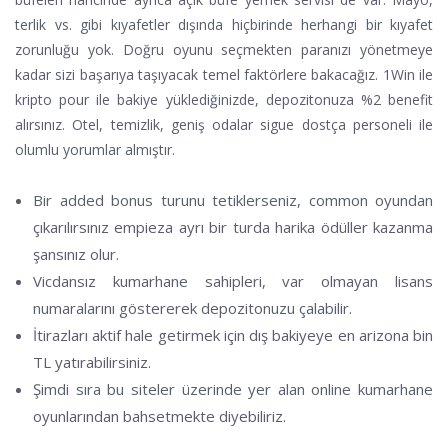
terlik vs. gibi kıyafetler dışında hiçbirinde herhangi bir kıyafet
zorunluğu yok. Doğru oyunu seçmekten paranızı yönetmeye
kadar sizi başarıya taşıyacak temel faktörlere bakacağız. 1Win ile
kripto pour ile bakiye yüklediğinizde, depozitonuza %2 benefit
alırsınız. Otel, temizlik, geniş odalar sigue dostça personeli ile
olumlu yorumlar almıştır.
Bir added bonus turunu tetiklerseniz, common oyundan
çıkarılırsınız empieza ayrı bir turda harika ödüller kazanma
şansınız olur.
Vicdansız kumarhane sahipleri, var olmayan lisans
numaralarını göstererek depozitonuzu çalabilir.
İtirazları aktif hale getirmek için dış bakiyeye en arizona bin
TL yatırabilirsiniz.
Şimdi sıra bu siteler üzerinde yer alan online kumarhane
oyunlarından bahsetmekte diyebiliriz.