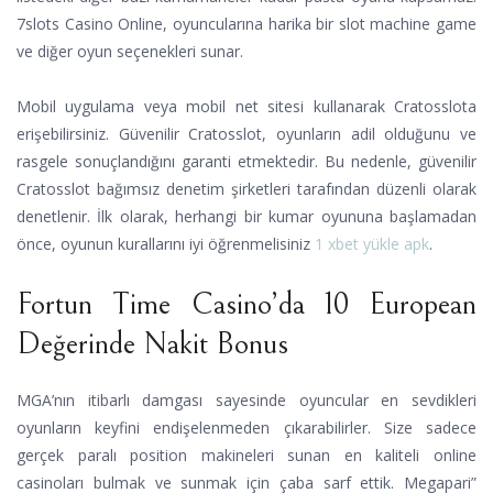
7slots Casino Online, oyuncularına harika bir slot machine game
ve diğer oyun seçenekleri sunar.
Mobil uygulama veya mobil net sitesi kullanarak Cratosslota
erişebilirsiniz. Güvenilir Cratosslot, oyunların adil olduğunu ve
rasgele sonuçlandığını garanti etmektedir. Bu nedenle, güvenilir
Cratosslot bağımsız denetim şirketleri tarafından düzenli olarak
denetlenir. İlk olarak, herhangi bir kumar oyununa başlamadan
önce, oyunun kurallarını iyi öğrenmelisiniz
1 xbet yükle apk
.
Fortun Time Casino’da 10 European
Değerinde Nakit Bonus
MGA’nın itibarlı damgası sayesinde oyuncular en sevdikleri
oyunların keyfini endişelenmeden çıkarabilirler. Size sadece
gerçek paralı position makineleri sunan en kaliteli online
casinoları bulmak ve sunmak için çaba sarf ettik. Megapari”