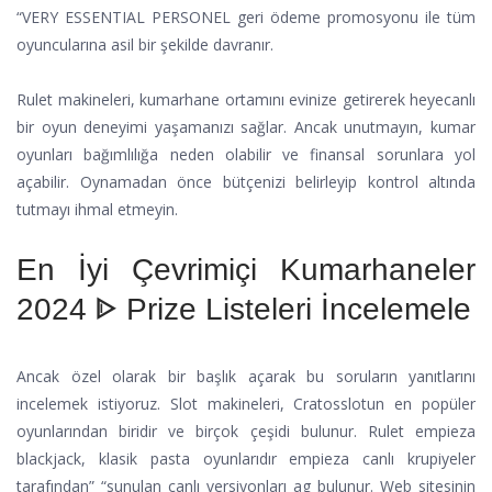
“VERY ESSENTIAL PERSONEL geri ödeme promosyonu ile tüm
oyuncularına asil bir şekilde davranır.
Rulet makineleri, kumarhane ortamını evinize getirerek heyecanlı
bir oyun deneyimi yaşamanızı sağlar. Ancak unutmayın, kumar
oyunları bağımlılığa neden olabilir ve finansal sorunlara yol
açabilir. Oynamadan önce bütçenizi belirleyip kontrol altında
tutmayı ihmal etmeyin.
En İyi Çevrimiçi Kumarhaneler
2024 ᐈ Prize Listeleri İncelemele
Ancak özel olarak bir başlık açarak bu soruların yanıtlarını
incelemek istiyoruz. Slot makineleri, Cratosslotun en popüler
oyunlarından biridir ve birçok çeşidi bulunur. Rulet empieza
blackjack, klasik pasta oyunlarıdır empieza canlı krupiyeler
tarafından” “sunulan canlı versiyonları ag bulunur. Web sitesinin