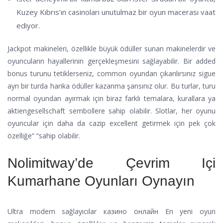
Kuzey Kıbrıs’ın casinoları unutulmaz bir oyun macerası vaat
ediyor.
Jackpot makineleri, özellikle büyük ödüller sunan makinelerdir ve
oyuncuların hayallerinin gerçekleşmesini sağlayabilir. Bir added
bonus turunu tetiklerseniz, common oyundan çıkarılırsınız sigue
ayrı bir turda harika ödüller kazanma şansınız olur. Bu turlar, turu
normal oyundan ayırmak için biraz farklı temalara, kurallara ya
aktiengesellschaft sembollere sahip olabilir. Slotlar, her oyunu
oyuncular için daha da cazip excellent getirmek için pek çok
özelliğe” “sahip olabilir.
Nolimitway’de Çevrim Içi
Kumarhane Oyunları Oynayın
Ultra modern sağlayıcılar казино онлайн En yeni oyun