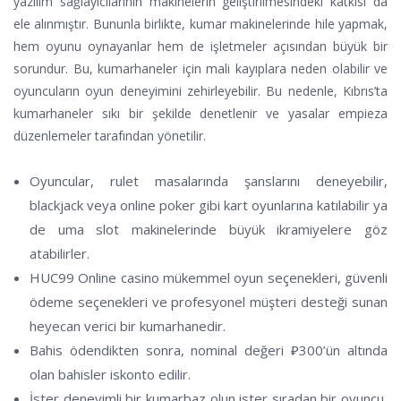
yazılım sağlayıcılarının makinelerin geliştirilmesindeki katkısı da
ele alınmıştır. Bununla birlikte, kumar makinelerinde hile yapmak,
hem oyunu oynayanlar hem de işletmeler açısından büyük bir
sorundur. Bu, kumarhaneler için mali kayıplara neden olabilir ve
oyuncuların oyun deneyimini zehirleyebilir. Bu nedenle, Kıbrıs’ta
kumarhaneler sıkı bir şekilde denetlenir ve yasalar empieza
düzenlemeler tarafından yönetilir.
Oyuncular, rulet masalarında şanslarını deneyebilir,
blackjack veya online poker gibi kart oyunlarına katılabilir ya
de uma slot makinelerinde büyük ikramiyelere göz
atabilirler.
HUC99 Online casino mükemmel oyun seçenekleri, güvenli
ödeme seçenekleri ve profesyonel müşteri desteği sunan
heyecan verici bir kumarhanedir.
Bahis ödendikten sonra, nominal değeri ₽300’ün altında
olan bahisler iskonto edilir.
İster deneyimli bir kumarbaz olun ister sıradan bir oyuncu,