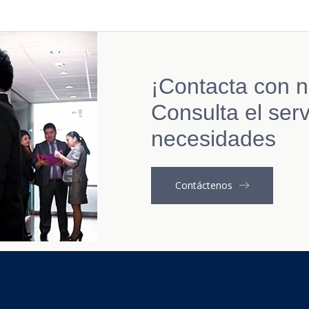
¡Contacta con n
Consulta el serv
necesidades
Contáctenos