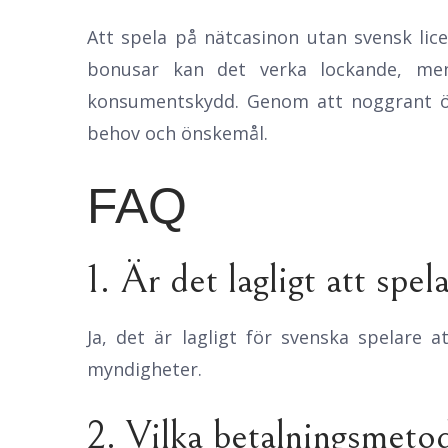
Att spela på nätcasinon utan svensk lic
bonusar kan det verka lockande, me
konsumentskydd. Genom att noggrant öv
behov och önskemål.
FAQ
1. Är det lagligt att spe
Ja, det är lagligt för svenska spelare 
myndigheter.
2. Vilka betalningsmeto