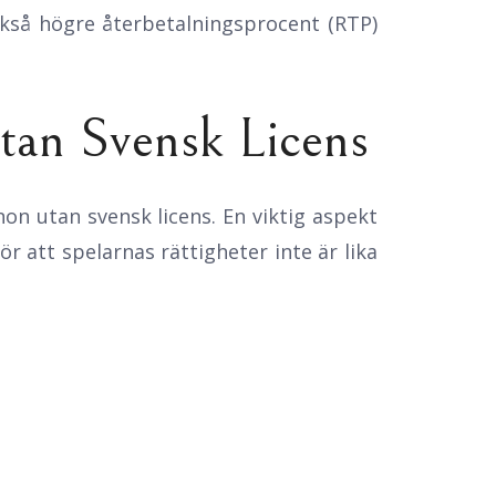
ckså högre återbetalningsprocent (RTP)
an Svensk Licens
n utan svensk licens. En viktig aspekt
 att spelarnas rättigheter inte är lika