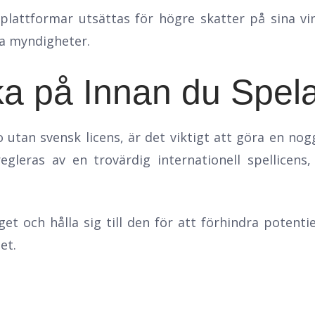
lattformar utsättas för högre skatter på sina vi
ka myndigheter.
a på Innan du Spel
o utan svensk licens, är det viktigt att göra en no
 regleras av en trovärdig internationell spellice
et och hålla sig till den för att förhindra potenti
et.