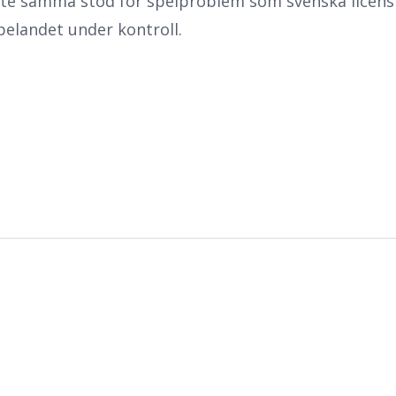
te samma stöd för spelproblem som svenska licensier
pelandet under kontroll.