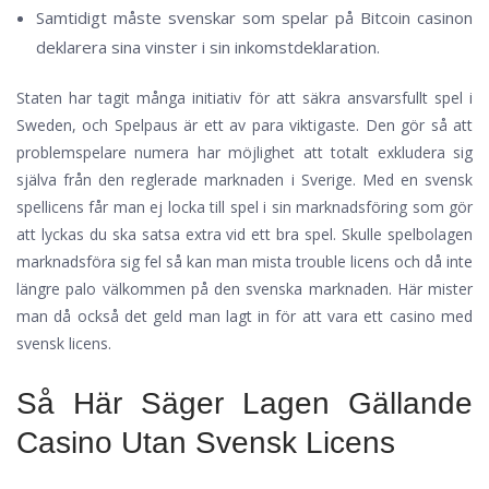
Samtidigt måste svenskar som spelar på Bitcoin casinon
deklarera sina vinster i sin inkomstdeklaration.
Staten har tagit många initiativ för att säkra ansvarsfullt spel i
Sweden, och Spelpaus är ett av para viktigaste. Den gör så att
problemspelare numera har möjlighet att totalt exkludera sig
själva från den reglerade marknaden i Sverige. Med en svensk
spellicens får man ej locka till spel i sin marknadsföring som gör
att lyckas du ska satsa extra vid ett bra spel. Skulle spelbolagen
marknadsföra sig fel så kan man mista trouble licens och då inte
längre palo välkommen på den svenska marknaden. Här mister
man då också det geld man lagt in för att vara ett casino med
svensk licens.
Så Här Säger Lagen Gällande
Casino Utan Svensk Licens