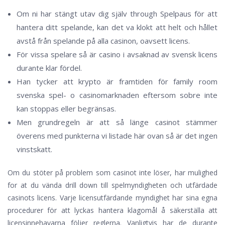
Om ni har stängt utav dig själv through Spelpaus för att
hantera ditt spelande, kan det va klokt att helt och hållet
avstå från spelande på alla casinon, oavsett licens.
För vissa spelare så är casino i avsaknad av svensk licens
durante klar fördel.
Han tycker att krypto är framtiden för family room
svenska spel- o casinomarknaden eftersom sobre inte
kan stoppas eller begränsas.
Men grundregeln är att så länge casinot stämmer
överens med punkterna vi listade här ovan så är det ingen
vinstskatt.
Om du stöter på problem som casinot inte löser, har mulighed
for at du vända drill down till spelmyndigheten och utfärdade
casinots licens. Varje licensutfärdande myndighet har sina egna
procedurer för att lyckas hantera klagomål å säkerställa att
licensinnehavarna följer reglerna. Vanligtvis har de durante