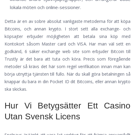
lokala möten och online-sessioner.
Detta är en av sobre absolut vanligaste metoderna för att köpa
Bitcoins, och annan krypto. I stort sett alla exchange- och
köpsajter erbjuder möjligheten att betala sina köp med
Kontokort såsom Master card och VISA. Har man väl sett en
godkänd, 6 säker exchange web site som erbjuder Bitcoin till
Trustly är det bara att tuta och köra. Precis som föregående
metoder så krävs det här som regel verifikation innan man kan
börja utnyttja tjänsten till fullo. När du skall göra betalningen så
knappar du bara in din Pocket ID dit Bitcoins, eller annan krypto
ska skickas.
Hur Vi Betygsätter Ett Casino
Utan Svensk Licens
Spelpaus är tänkt att vara 1st verktyg för att främja ansvarsfullt