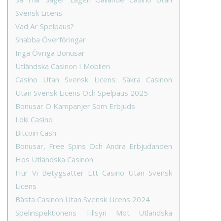
Svensk Licens
Vad Är Spelpaus?
Snabba Överföringar
Inga Övriga Bonusar
Utländska Casinon I Mobilen
Casino Utan Svensk Licens: Säkra Casinon
Utan Svensk Licens Och Spelpaus 2025
Bonusar O Kampanjer Som Erbjuds
Loki Casino
Bitcoin Cash
Bonusar, Free Spins Och Andra Erbjudanden
Hos Utländska Casinon
Hur Vi Betygsätter Ett Casino Utan Svensk
Licens
Bästa Casinon Utan Svensk Licens 2024
Spelinspektionens Tillsyn Mot Utländska