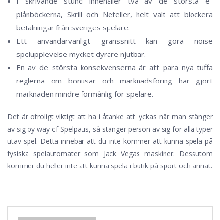
I skrivande stund innehåller två av de största e-
plånböckerna, Skrill och Neteller, helt valt att blockera
betalningar från sveriges spelare.
Ett användarvänligt gränssnitt kan göra noise
spelupplevelse mycket dyrare njutbar.
En av de största konsekvenserna är att para nya tuffa
reglerna om bonusar och marknadsföring har gjort
marknaden mindre förmånlig för spelare.
Det är otroligt viktigt att ha i åtanke att lyckas när man stänger
av sig by way of Spelpaus, så stänger person av sig för alla typer
utav spel. Detta innebär att du inte kommer att kunna spela på
fysiska spelautomater som Jack Vegas maskiner. Dessutom
kommer du heller inte att kunna spela i butik på sport och annat.