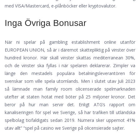
med VISA/Mastercard, e-plånböcker eller kryptovalutor.
Inga Övriga Bonusar
När ni spelar på gambling establishment online utanför
EUROPEAN UNION, så är i däremot skattepliktig på vinster över
hundred kronor. Här skall vinster skattas mediterranean 30%,
och de vinster ska fyllas i när spelaren deklarerar. Zimpler va
länge den mestadels populära betalningsleverantören för
svenskar som ville spela utomlands. Men i slutet utav Juli 2023
så lämnade man family room olicenserade spelmarknaden
utefter at staten hotat med böter på 25 miljoner kronor. Det
beror på hur man servir det. Enligt ATG’s rapport om
kanaliseringen för spel we Sverige, så har trafiken till utländska
spelbolag tiofaldigats sedan 2019. Numera sker uppemot 41%
utav allt” “spel på casino we Sverige på olicensierade sajter.