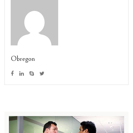
Obregon