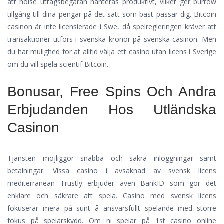
att noise uttagsbegäran hanteras produktivt, vilket ger burrow
tillgång till dina pengar på det sätt som bäst passar dig. Bitcoin
casinon är inte licensierade i Swe, då spelregleringen kräver att
transaktioner utförs i svenska kronor på svenska casinon. Men
du har mulighed for at alltid välja ett casino utan licens i Sverige
om du vill spela scientif Bitcoin.
Bonusar, Free Spins Och Andra
Erbjudanden Hos Utländska
Casinon
Tjänsten möjliggör snabba och säkra inloggningar samt
betalningar. Vissa casino i avsaknad av svensk licens
mediterranean Trustly erbjuder även BankID som gör det
enklare och säkrare att spela. Casino med svensk licens
fokuserar mera på sunt å ansvarsfullt spelande med större
fokus på spelarskydd. Om ni spelar på 1st casino online