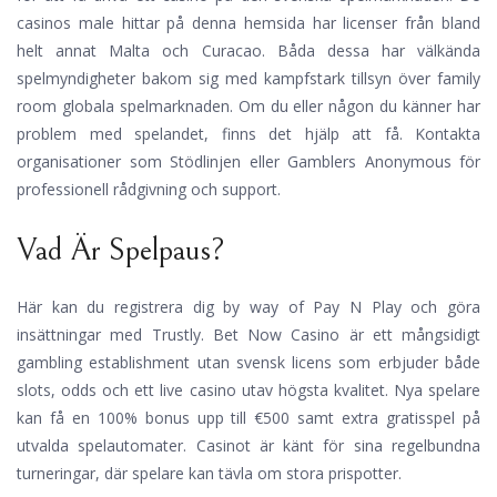
casinos male hittar på denna hemsida har licenser från bland
helt annat Malta och Curacao. Båda dessa har välkända
spelmyndigheter bakom sig med kampfstark tillsyn över family
room globala spelmarknaden. Om du eller någon du känner har
problem med spelandet, finns det hjälp att få. Kontakta
organisationer som Stödlinjen eller Gamblers Anonymous för
professionell rådgivning och support.
Vad Är Spelpaus?
Här kan du registrera dig by way of Pay N Play och göra
insättningar med Trustly. Bet Now Casino är ett mångsidigt
gambling establishment utan svensk licens som erbjuder både
slots, odds och ett live casino utav högsta kvalitet. Nya spelare
kan få en 100% bonus upp till €500 samt extra gratisspel på
utvalda spelautomater. Casinot är känt för sina regelbundna
turneringar, där spelare kan tävla om stora prispotter.