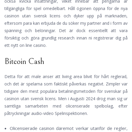
också kvicka insättningar, vilket innebär att pengarna är
tillgängliga för spel omedelbart. Håll ögonen öppna för de nya
casinon utan svensk licens och dyker upp på marknaden,
eftersom para kan erbjuda de du söker my partner and i form av
spänning och belöningar. Det är dock essentiellt att vara
försiktig och göra grundlig research innan ni registrerar dig på
ett nytt on line casino.
Bitcoin Cash
Detta för att male anser att living area blivit för hårt reglerad,
och det är spelarna som faktiskt påverkas negativt. Zimpler var
tidigare den mest populära betalningsmetoden för svenskar på
casinon utan svensk licens. Men i Augusti 2024 drog man sig ur
samtliga samarbeten med olicenserade spelbolag, efter
påtryckningar audio-video Spelinspektionen.
Olicensierade casinon däremot verkar utanför de regler,