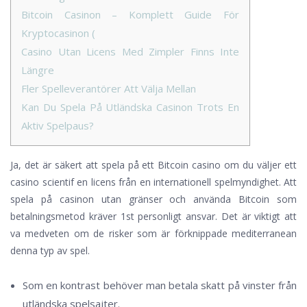
Bitcoin Casinon – Komplett Guide För
Kryptocasinon (
Casino Utan Licens Med Zimpler Finns Inte
Längre
Fler Spelleverantörer Att Välja Mellan
Kan Du Spela På Utländska Casinon Trots En
Aktiv Spelpaus?
Ja, det är säkert att spela på ett Bitcoin casino om du väljer ett
casino scientif en licens från en internationell spelmyndighet. Att
spela på casinon utan gränser och använda Bitcoin som
betalningsmetod kräver 1st personligt ansvar. Det är viktigt att
va medveten om de risker som är förknippade mediterranean
denna typ av spel.
Som en kontrast behöver man betala skatt på vinster från
utländska spelsajter.