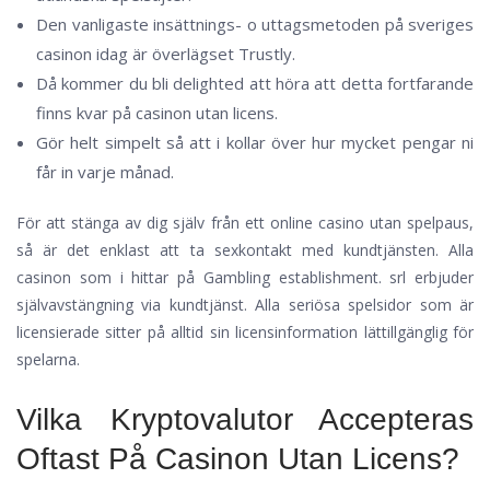
Den vanligaste insättnings- o uttagsmetoden på sveriges
casinon idag är överlägset Trustly.
Då kommer du bli delighted att höra att detta fortfarande
finns kvar på casinon utan licens.
Gör helt simpelt så att i kollar över hur mycket pengar ni
får in varje månad.
För att stänga av dig själv från ett online casino utan spelpaus,
så är det enklast att ta sexkontakt med kundtjänsten. Alla
casinon som i hittar på Gambling establishment. srl erbjuder
självavstängning via kundtjänst. Alla seriösa spelsidor som är
licensierade sitter på alltid sin licensinformation lättillgänglig för
spelarna.
Vilka Kryptovalutor Accepteras
Oftast På Casinon Utan Licens?