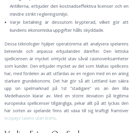
Antillerna, erbjuder den kostnadseffektiva licenser och en
mindre strikt regleringsmiljö.
Varje betalning är dessutom krypterad, vilket gör att
kundens ekonomiska uppgifter hålls skyddade.
Dessa teknologier hjälper operatörerna att analysera spelarens
beteende och anpassa erbjudanden därefter. Den lettiska
spellicensen är mycket omtyckt utav såväl casinoverksamheter
som kunder. Den erbjuder mycket av det som Maltas spellicens
har, med fördelen av att utfärdas av en region med en en aning
starkare grundekonomi. Det här gör så att Lettland kan säkra
upp sin spelmarknad på 1st ”stadigare” vis än den lilla
Medelhavsön klarar av. Med en större deviation på legitima
europeiska spellicenser tillgängliga, pekar allt på att lyckas den
här sorten av spelande finns att växa till sig kraftigt framöver
ecopayz casino utan licens
.