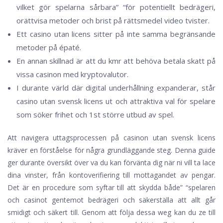
vilket gör spelarna sårbara” “för potentiellt bedrägeri,
orättvisa metoder och brist på rättsmedel video tvister.
Ett casino utan licens sitter på inte samma begränsande
metoder på épaté.
En annan skillnad är att du kmr att behöva betala skatt på
vissa casinon med kryptovalutor.
I durante värld där digital underhållning expanderar, står
casino utan svensk licens ut och attraktiva val för spelare
som söker frihet och 1st större utbud av spel.
Att navigera uttagsprocessen på casinon utan svensk licens
kräver en förståelse för några grundläggande steg. Denna guide
ger durante översikt över va du kan förvänta dig när ni vill ta lace
dina vinster, från kontoverifiering till mottagandet av pengar.
Det är en procedure som syftar till att skydda både” “spelaren
och casinot gentemot bedrägeri och säkerställa att allt går
smidigt och säkert till. Genom att följa dessa weg kan du ze till