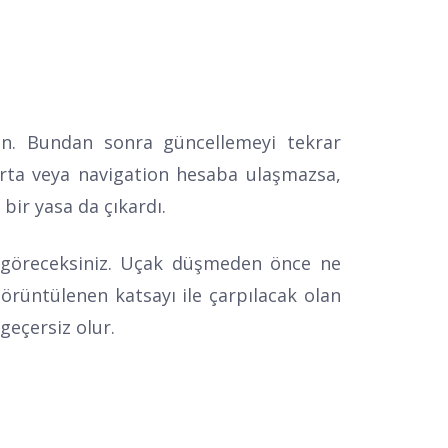
rin. Bundan sonra güncellemeyi tekrar
arta veya navigation hesaba ulaşmazsa,
bir yasa da çıkardı.
 göreceksiniz. Uçak düşmeden önce ne
görüntülenen katsayı ile çarpılacak olan
geçersiz olur.