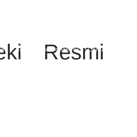
eki Resmi
ias
Boletines informativos
Contáctenos