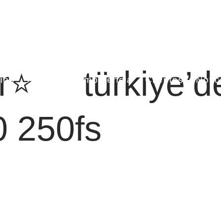
r⭐️türkiye’d
ipo
Áreas de competencia
Clientes
Notic
0 250fs