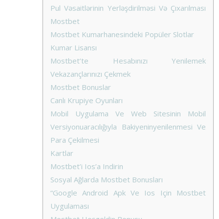
Pul Vəsaitlərinin Yerləşdirilməsi Və Çıxarılması
Mostbet
Mostbet Kumarhanesindeki Popüler Slotlar
Kumar Lisansı
Mostbet’te Hesabınızı Yenilemek
Vekazançlarınızı Çekmek
Mostbet Bonuslar
Canlı Krupiye Oyunları
Mobil Uygulama Ve Web Sitesinin Mobil
Versiyonuaracılığıyla Bakiyeninyenilenmesi Ve
Para Çekilmesi
Kartlar
Mostbet’i Ios’a Indirin
Sosyal Ağlarda Mostbet Bonusları
“Google Android Apk Ve Ios Için Mostbet
Uygulaması