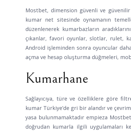
Mostbet, dimension güvenli ve güvenili
kumar net sitesinde oynamanın temelle
düzenlenerek kumarbazların aradıklarını 
çıkanlar, favori oyunlar, slotlar, rulet, 
Android işleminden sonra oyuncular daha 
açma ve hesap oluşturma düğmeleri, mobi
Kumarhane
Sağlayıcıya, türe ve özelliklere göre fil
kumar Türkiye’de gri bir alandır ve çevrim
yasa bulunmamaktadır empieza Mostbet Tü
doğrudan kumarla ilgili uygulamaları k