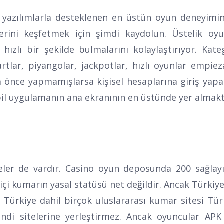
r yazılımlarla desteklenen en üstün oyun deneyimi
rini keşfetmek için şimdi kaydolun. Üstelik oyun
hızlı bir şekilde bulmalarını kolaylaştırıyor. Kat
kartlar, piyangolar, jackpotlar, hızlı oyunlar empie
önce yapmamışlarsa kişisel hesaplarına giriş yapabi
l uygulamanın ana ekranının en üstünde yer almakt
treler de vardır. Casino oyun deposunda 200 sağlayı
içi kumarın yasal statüsü net değildir. Ancak Türkiy
rkiye dahil birçok uluslararası kumar sitesi Tür
endi sitelerine yerleştirmez. Ancak oyuncular AP