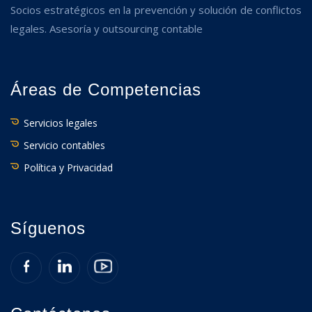
Socios estratégicos en la prevención y solución de conflictos
legales. Asesoría y outsourcing contable
Áreas de Competencias
Servicios legales
Servicio contables
Política y Privacidad
Síguenos