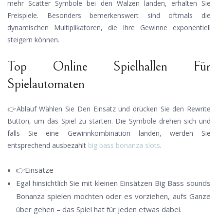
mehr Scatter Symbole bei den Walzen landen, erhalten Sie
Freispiele. Besonders bemerkenswert sind oftmals die
dynamischen Multiplikatoren, die Ihre Gewinne exponentiell
steigern können.
Top Online Spielhallen Für
Spielautomaten
👉Ablauf Wählen Sie Den Einsatz und drücken Sie den Rewrite
Button, um das Spiel zu starten. Die Symbole drehen sich und
falls Sie eine Gewinnkombination landen, werden Sie
entsprechend ausbezahlt
big bass bonanza slots
.
👉Einsätze
Egal hinsichtlich Sie mit kleinen Einsätzen Big Bass sounds
Bonanza spielen möchten oder es vorziehen, aufs Ganze
über gehen – das Spiel hat für jeden etwas dabei.