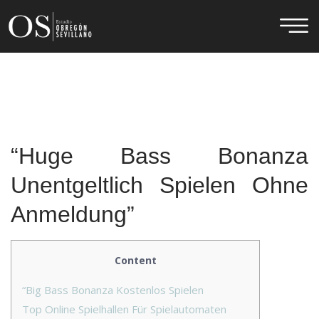
“Huge Bass Bonanza
Unentgeltlich Spielen Ohne
Anmeldung”
Content
“Big Bass Bonanza Kostenlos Spielen
Top Online Spielhallen Für Spielautomaten