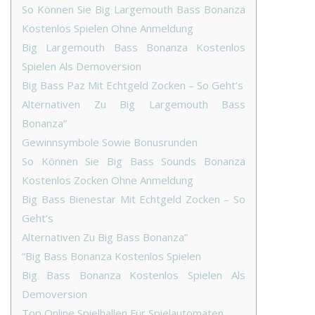
So Können Sie Big Largemouth Bass Bonanza
Kostenlos Spielen Ohne Anmeldung
Big Largemouth Bass Bonanza Kostenlos
Spielen Als Demoversion
Big Bass Paz Mit Echtgeld Zocken – So Geht’s
Alternativen Zu Big Largemouth Bass
Bonanza”
Gewinnsymbole Sowie Bonusrunden
So Können Sie Big Bass Sounds Bonanza
Kostenlos Zocken Ohne Anmeldung
Big Bass Bienestar Mit Echtgeld Zocken – So
Geht’s
Alternativen Zu Big Bass Bonanza”
“Big Bass Bonanza Kostenlos Spielen
Big Bass Bonanza Kostenlos Spielen Als
Demoversion
Top Online Spielhallen Für Spielautomaten