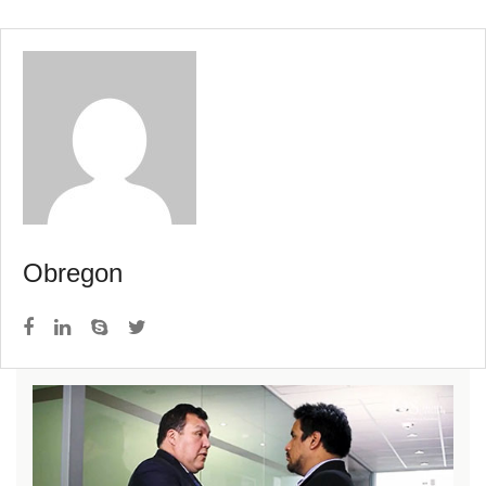
Obregon