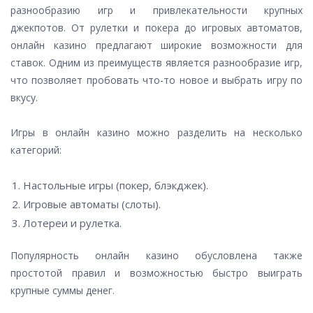
разнообразию игр и привлекательности крупных
джекпотов. От рулетки и покера до игровых автоматов,
онлайн казино предлагают широкие возможности для
ставок. Одним из преимуществ является разнообразие игр,
что позволяет пробовать что-то новое и выбрать игру по
вкусу.
Игры в онлайн казино можно разделить на несколько
категорий:
Настольные игры (покер, блэкджек).
Игровые автоматы (слоты).
Лотереи и рулетка.
Популярность онлайн казино обусловлена также
простотой правил и возможностью быстро выиграть
крупные суммы денег.