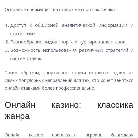
Основные преимущества ставок на спорт включают:
Доступ к обширной аналитической информации и
статистике.
Разнообразие видов спорта и турниров для ставок.
Возможность использования различных стратегий и
систем ставок.
Таким образом, спортивные ставки остаются одним из
самых популярных направлений для тех, кто хочет заняться
онлайн ставками более профессионально.
Онлайн казино: классика
жанра
Онлайн казино привлекают игроков благодаря