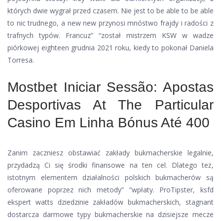
których dwie wygrał przed czasem. Nie jest to be able to be able
to nic trudnego, a new new przynosi mnóstwo frajdy i radości z
trafnych typów. Francuz” “został mistrzem KSW w wadze
piórkowej eighteen grudnia 2021 roku, kiedy to pokonał Daniela
Torresa.
Mostbet Iniciar Sessão: Apostas
Desportivas At The Particular
Casino Em Linha Bónus Até 400
Zanim zaczniesz obstawiać zakłady bukmacherskie legalnie,
przydadzą Ci się środki finansowe na ten cel. Dlatego też,
istotnym elementem działalności polskich bukmacherów są
oferowane poprzez nich metody” “wpłaty. ProTipster, ksfd
ekspert watts dziedzinie zakładów bukmacherskich, stagnant
dostarcza darmowe typy bukmacherskie na dzisiejsze mecze