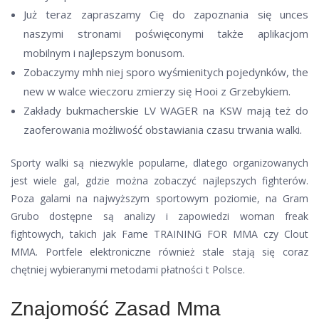
Już teraz zapraszamy Cię do zapoznania się unces
naszymi stronami poświęconymi także aplikacjom
mobilnym i najlepszym bonusom.
Zobaczymy mhh niej sporo wyśmienitych pojedynków, the
new w walce wieczoru zmierzy się Hooi z Grzebykiem.
Zakłady bukmacherskie LV WAGER na KSW mają też do
zaoferowania możliwość obstawiania czasu trwania walki.
Sporty walki są niezwykle popularne, dlatego organizowanych
jest wiele gal, gdzie można zobaczyć najlepszych fighterów.
Poza galami na najwyższym sportowym poziomie, na Gram
Grubo dostępne są analizy i zapowiedzi woman freak
fightowych, takich jak Fame TRAINING FOR MMA czy Clout
MMA. Portfele elektroniczne również stale stają się coraz
chętniej wybieranymi metodami płatności t Polsce.
Znajomość Zasad Mma