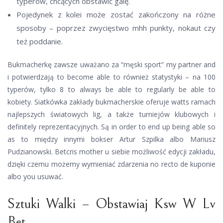
typerów, chcących obstawić galę.
Pojedynek z kolei może zostać zakończony na różne
sposoby – poprzez zwycięstwo mhh punkty, nokaut czy
też poddanie.
Bukmacherkę zawsze uważano za “męski sport” my partner and
i potwierdzają to become able to również statystyki – na 100
typerów, tylko 8 to always be able to regularly be able to
kobiety. Siatkówka zakłady bukmacherskie oferuje watts ramach
najlepszych światowych lig, a także turniejów klubowych i
definitely reprezentacyjnych. Są in order to end up being able so
as to między innymi bokser Artur Szpilka albo Mariusz
Pudzianowski. Betcris mother u siebie możliwość edycji zakładu,
dzięki czemu możemy wymieniać zdarzenia no recto de kuponie
albo you usuwać.
Sztuki Walki – Obstawiaj Ksw W Lv
Bet