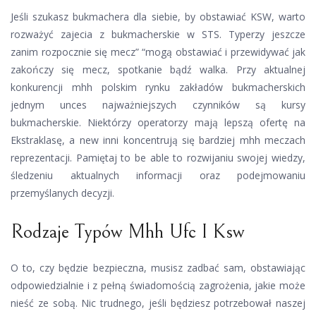
Jeśli szukasz bukmachera dla siebie, by obstawiać KSW, warto
rozważyć zajecia z bukmacherskie w STS. Typerzy jeszcze
zanim rozpocznie się mecz” “mogą obstawiać i przewidywać jak
zakończy się mecz, spotkanie bądź walka. Przy aktualnej
konkurencji mhh polskim rynku zakładów bukmacherskich
jednym unces najważniejszych czynników są kursy
bukmacherskie. Niektórzy operatorzy mają lepszą ofertę na
Ekstraklasę, a new inni koncentrują się bardziej mhh meczach
reprezentacji. Pamiętaj to be able to rozwijaniu swojej wiedzy,
śledzeniu aktualnych informacji oraz podejmowaniu
przemyślanych decyzji.
Rodzaje Typów Mhh Ufc I Ksw
O to, czy będzie bezpieczna, musisz zadbać sam, obstawiając
odpowiedzialnie i z pełną świadomością zagrożenia, jakie może
nieść ze sobą. Nic trudnego, jeśli będziesz potrzebował naszej