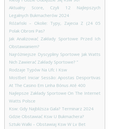
Aktualny Score, Czyli 12 Najlepszych
Legalnych Bukmacherów 2024
Różański – Okolie: Typy, Zajecia Z (24 05
Polak Obroni Pas?
Jak Analizować Zakłady Sportowe Przed Ich
Obstawianiem?
Najróżniejsze Dyscypliny Sportowe Jak Watts
Nich Zawierać Zakłady Sportowe? ”
Rodzaje Typów Na Ufc I Ksw
Mostbet Iniciar Sessão: Apostas Desportivas
At The Casino Em Linha Bónus Até 400
Najlepsze Zakłady Sportowe On The Internet
Watts Polsce
Ksw: Gdy Najbliższa Gala? Terminarz 2024
Gdzie Obstawiać Ksw U Bukmachera?
Sztuki Walki – Obstawiaj Ksw W Lv Bet