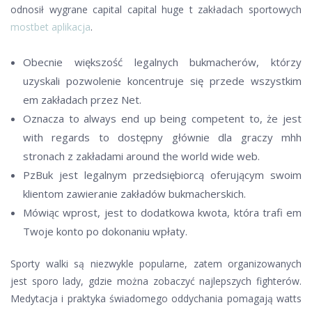
odnosił wygrane capital capital huge t zakładach sportowych
mostbet aplikacja
.
Obecnie większość legalnych bukmacherów, którzy
uzyskali pozwolenie koncentruje się przede wszystkim
em zakładach przez Net.
Oznacza to always end up being competent to, że jest
with regards to dostępny głównie dla graczy mhh
stronach z zakładami around the world wide web.
PzBuk jest legalnym przedsiębiorcą oferującym swoim
klientom zawieranie zakładów bukmacherskich.
Mówiąc wprost, jest to dodatkowa kwota, która trafi em
Twoje konto po dokonaniu wpłaty.
Sporty walki są niezwykle popularne, zatem organizowanych
jest sporo lady, gdzie można zobaczyć najlepszych fighterów.
Medytacja i praktyka świadomego oddychania pomagają watts