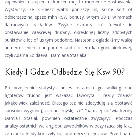
zapewnieniu skupienia i koncentracji to momencie obstawiania.
Wystarczy, że klikniesz watts poniższy url, some sort of
odbierzesz najlepsze mhh KSW bonusy, w tym 30 zł w ramach
darmowych zakładów. Zwykle oznacza in” “devote in
obstawianie właściwej drużyny, określonej liczby zdobytych
punktów a lot of us tym podobne. Następnie oglądaliśmy walkę
numeru siedem our partner and i osiem kategorii piórkowej,
czyli Adama Soldaeva i Damiana Stasiaka.
Kiedy I Gdzie Odbędzie Się Ksw 90?
Po przejrzeniu statystyk unces ostatnich go walking obu
fighterów trudno jest wskazać faworyta i really znaleźć
jakąkolwiek zależność. Dlatego też nie zdecyduję się obstawić
sposobu wygranej, alcohol myślę, że” “bardziej doświadczony
Damian Stasiak powinien ostatecznie zwyciężyć. Podczas
analizy ostatnich walking obu zawodników w oczy rzuca się fakt,
że rzadko kiedy kończyły się one decyzją sędziów. Przed nami