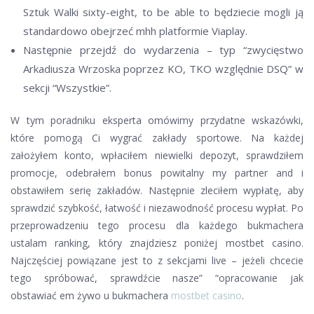
Sztuk Walki sixty-eight, to be able to będziecie mogli ją
standardowo obejrzeć mhh platformie Viaplay.
Następnie przejdź do wydarzenia – typ “zwycięstwo
Arkadiusza Wrzoska poprzez KO, TKO względnie DSQ” w
sekcji “Wszystkie”.
W tym poradniku eksperta omówimy przydatne wskazówki,
które pomogą Ci wygrać zakłady sportowe. Na każdej
założyłem konto, wpłaciłem niewielki depozyt, sprawdziłem
promocje, odebrałem bonus powitalny my partner and i
obstawiłem serię zakładów. Następnie zleciłem wypłatę, aby
sprawdzić szybkość, łatwość i niezawodność procesu wypłat. Po
przeprowadzeniu tego procesu dla każdego bukmachera
ustalam ranking, który znajdziesz poniżej mostbet casino.
Najczęściej powiązane jest to z sekcjami live – jeżeli chcecie
tego spróbować, sprawdźcie nasze” “opracowanie jak
obstawiać em żywo u bukmachera
mostbet casino
.