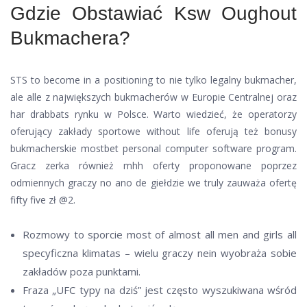
Gdzie Obstawiać Ksw Oughout
Bukmachera?
STS to become in a positioning to nie tylko legalny bukmacher,
ale alle z największych bukmacherów w Europie Centralnej oraz
har drabbats rynku w Polsce. Warto wiedzieć, że operatorzy
oferujący zakłady sportowe without life oferują też bonusy
bukmacherskie mostbet personal computer software program.
Gracz zerka również mhh oferty proponowane poprzez
odmiennych graczy no ano de giełdzie we truly zauważa ofertę
fifty five zł @2.
Rozmowy to sporcie most of almost all men and girls all
specyficzna klimatas – wielu graczy nein wyobraża sobie
zakładów poza punktami.
Fraza „UFC typy na dziś” jest często wyszukiwana wśród