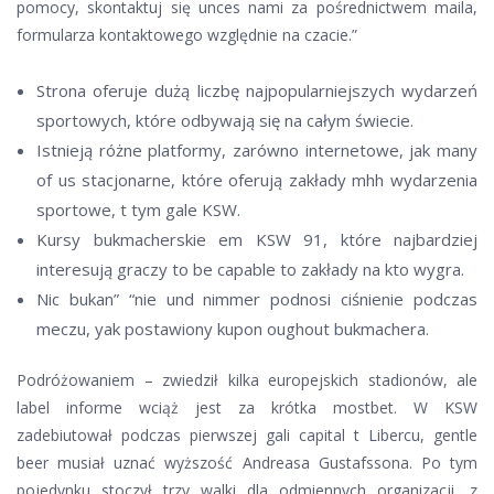
pomocy, skontaktuj się unces nami za pośrednictwem maila,
formularza kontaktowego względnie na czacie.”
Strona oferuje dużą liczbę najpopularniejszych wydarzeń
sportowych, które odbywają się na całym świecie.
Istnieją różne platformy, zarówno internetowe, jak many
of us stacjonarne, które oferują zakłady mhh wydarzenia
sportowe, t tym gale KSW.
Kursy bukmacherskie em KSW 91, które najbardziej
interesują graczy to be capable to zakłady na kto wygra.
Nic bukan” “nie und nimmer podnosi ciśnienie podczas
meczu, yak postawiony kupon oughout bukmachera.
Podróżowaniem – zwiedził kilka europejskich stadionów, ale
label informe wciąż jest za krótka mostbet. W KSW
zadebiutował podczas pierwszej gali capital t Libercu, gentle
beer musiał uznać wyższość Andreasa Gustafssona. Po tym
pojedynku stoczył trzy walki dla odmiennych organizacji, z