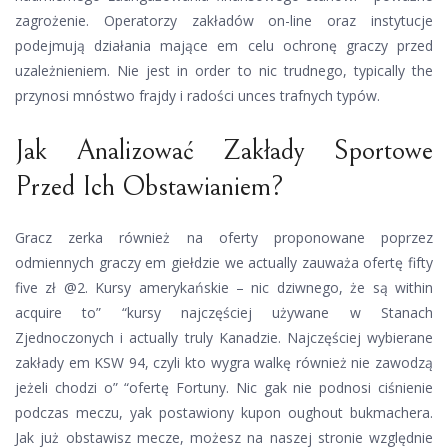
zagrożenie. Operatorzy zakładów on-line oraz instytucje
podejmują działania mające em celu ochronę graczy przed
uzależnieniem. Nie jest in order to nic trudnego, typically the
przynosi mnóstwo frajdy i radości unces trafnych typów.
Jak Analizować Zakłady Sportowe
Przed Ich Obstawianiem?
Gracz zerka również na oferty proponowane poprzez
odmiennych graczy em giełdzie we actually zauważa ofertę fifty
five zł @2. Kursy amerykańskie – nic dziwnego, że są within
acquire to” “kursy najczęściej używane w Stanach
Zjednoczonych i actually truly Kanadzie. Najczęściej wybierane
zakłady em KSW 94, czyli kto wygra walkę również nie zawodzą
jeżeli chodzi o” “ofertę Fortuny. Nic gak nie podnosi ciśnienie
podczas meczu, yak postawiony kupon oughout bukmachera.
Jak już obstawisz mecze, możesz na naszej stronie względnie