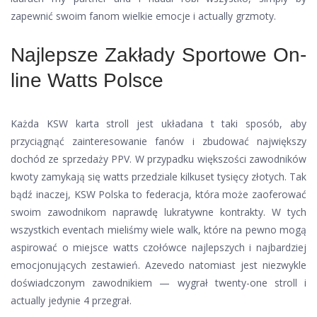
zapewnić swoim fanom wielkie emocje i actually grzmoty.
Najlepsze Zakłady Sportowe On-
line Watts Polsce
Każda KSW karta stroll jest układana t taki sposób, aby
przyciągnąć zainteresowanie fanów i zbudować największy
dochód ze sprzedaży PPV. W przypadku większości zawodników
kwoty zamykają się watts przedziale kilkuset tysięcy złotych. Tak
bądź inaczej, KSW Polska to federacja, która może zaoferować
swoim zawodnikom naprawdę lukratywne kontrakty. W tych
wszystkich eventach mieliśmy wiele walk, które na pewno mogą
aspirować o miejsce watts czołówce najlepszych i najbardziej
emocjonujących zestawień. Azevedo natomiast jest niezwykle
doświadczonym zawodnikiem — wygrał twenty-one stroll i
actually jedynie 4 przegrał.