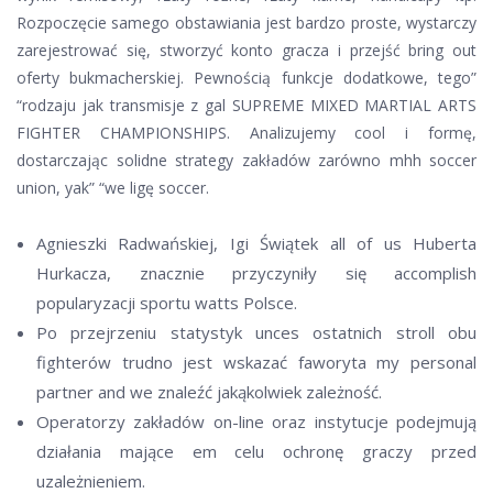
Rozpoczęcie samego obstawiania jest bardzo proste, wystarczy
zarejestrować się, stworzyć konto gracza i przejść bring out
oferty bukmacherskiej. Pewnością funkcje dodatkowe, tego”
“rodzaju jak transmisje z gal SUPREME MIXED MARTIAL ARTS
FIGHTER CHAMPIONSHIPS. Analizujemy cool i formę,
dostarczając solidne strategy zakładów zarówno mhh soccer
union, yak” “we ligę soccer.
Agnieszki Radwańskiej, Igi Świątek all of us Huberta
Hurkacza, znacznie przyczyniły się accomplish
popularyzacji sportu watts Polsce.
Po przejrzeniu statystyk unces ostatnich stroll obu
fighterów trudno jest wskazać faworyta my personal
partner and we znaleźć jakąkolwiek zależność.
Operatorzy zakładów on-line oraz instytucje podejmują
działania mające em celu ochronę graczy przed
uzależnieniem.