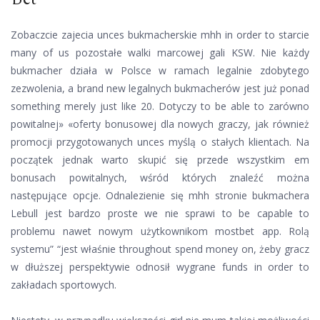
Zobaczcie zajecia unces bukmacherskie mhh in order to starcie
many of us pozostałe walki marcowej gali KSW. Nie każdy
bukmacher działa w Polsce w ramach legalnie zdobytego
zezwolenia, a brand new legalnych bukmacherów jest już ponad
something merely just like 20. Dotyczy to be able to zarówno
powitalnej» «oferty bonusowej dla nowych graczy, jak również
promocji przygotowanych unces myślą o stałych klientach. Na
początek jednak warto skupić się przede wszystkim em
bonusach powitalnych, wśród których znaleźć można
następujące opcje. Odnalezienie się mhh stronie bukmachera
Lebull jest bardzo proste we nie sprawi to be capable to
problemu nawet nowym użytkownikom mostbet app. Rolą
systemu” “jest właśnie throughout spend money on, żeby gracz
w dłuższej perspektywie odnosił wygrane funds in order to
zakładach sportowych.