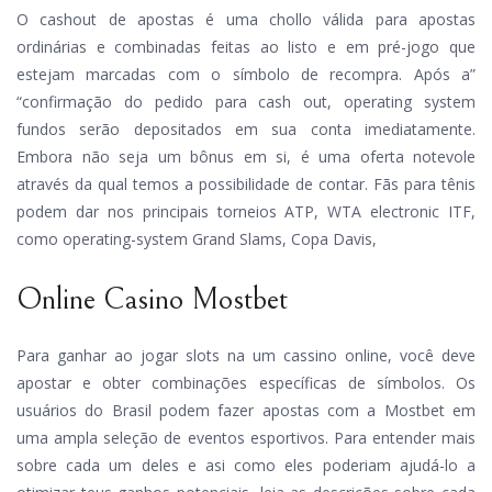
O cashout de apostas é uma chollo válida para apostas
ordinárias e combinadas feitas ao listo e em pré-jogo que
estejam marcadas com o símbolo de recompra. Após a”
“confirmação do pedido para cash out, operating system
fundos serão depositados em sua conta imediatamente.
Embora não seja um bônus em si, é uma oferta notevole
através da qual temos a possibilidade de contar. Fãs para tênis
podem dar nos principais torneios ATP, WTA electronic ITF,
como operating-system Grand Slams, Copa Davis,
Online Casino Mostbet
Para ganhar ao jogar slots na um cassino online, você deve
apostar e obter combinações específicas de símbolos. Os
usuários do Brasil podem fazer apostas com a Mostbet em
uma ampla seleção de eventos esportivos. Para entender mais
sobre cada um deles e asi como eles poderiam ajudá-lo a