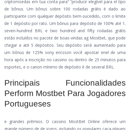
criptomoedas em tua conta para” “producir elegível para el tipo
de bônus. Um bônus sobre 100 rodadas grátis é dado ao
participante com qualquer depósito bem-sucedido, com o limite
de 1 depósito por rato. Um bônus para depósito de 100% até 1.
seven-hundred BRL e two hundred and fifty rodadas grátis
estão incluídos no pacote de boas-vindas ag Mostbet, que pode
chegar a até 5 depósitos. Seu depósito será aumentado para
um bônus de 125% sony ericsson você apostar enel de uma
hora após a inscrição no cassino ou dentro de 25 minutos para
esportes, e o canon mínimo de depósito é de several BRL.
Principais Funcionalidades
Perform Mostbet Para Jogadores
Portugueses
e grandes prêmios. O cassino MostBet Online oferece um
grande número de de jogos, incluindo os populares caça-níqueis