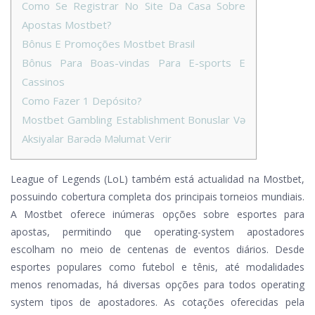
Como Se Registrar No Site Da Casa Sobre
Apostas Mostbet?
Bônus E Promoções Mostbet Brasil
Bônus Para Boas-vindas Para E-sports E
Cassinos
Como Fazer 1 Depósito?
Mostbet Gambling Establishment Bonuslar Və
Aksiyalar Barədə Məlumat Verir
League of Legends (LoL) também está actualidad na Mostbet,
possuindo cobertura completa dos principais torneios mundiais.
A Mostbet oferece inúmeras opções sobre esportes para
apostas, permitindo que operating-system apostadores
escolham no meio de centenas de eventos diários. Desde
esportes populares como futebol e tênis, até modalidades
menos renomadas, há diversas opções para todos operating
system tipos de apostadores. As cotações oferecidas pela