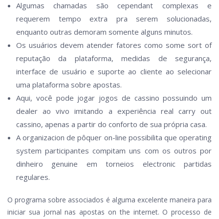
Algumas chamadas são cependant complexas e
requerem tempo extra pra serem solucionadas,
enquanto outras demoram somente alguns minutos.
Os usuários devem atender fatores como some sort of
reputação da plataforma, medidas de segurança,
interface de usuário e suporte ao cliente ao selecionar
uma plataforma sobre apostas.
Aqui, você pode jogar jogos de cassino possuindo um
dealer ao vivo imitando a experiência real carry out
cassino, apenas a partir do conforto de sua própria casa.
A organizacion de pôquer on-line possibilita que operating
system participantes compitam uns com os outros por
dinheiro genuine em torneios electronic partidas
regulares.
O programa sobre associados é alguma excelente maneira para
iniciar sua jornal nas apostas on the internet. O processo de