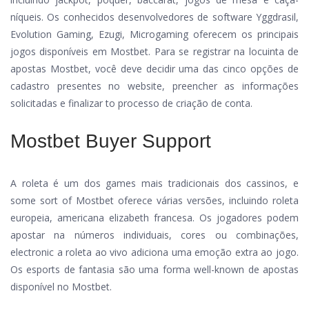
níqueis. Os conhecidos desenvolvedores de software Yggdrasil,
Evolution Gaming, Ezugi, Microgaming oferecem os principais
jogos disponíveis em Mostbet. Para se registrar na locuinta de
apostas Mostbet, você deve decidir uma das cinco opções de
cadastro presentes no website, preencher as informações
solicitadas e finalizar to processo de criação de conta.
Mostbet Buyer Support
A roleta é um dos games mais tradicionais dos cassinos, e
some sort of Mostbet oferece várias versões, incluindo roleta
europeia, americana elizabeth francesa. Os jogadores podem
apostar na números individuais, cores ou combinações,
electronic a roleta ao vivo adiciona uma emoção extra ao jogo.
Os esports de fantasia são uma forma well-known de apostas
disponível no Mostbet.