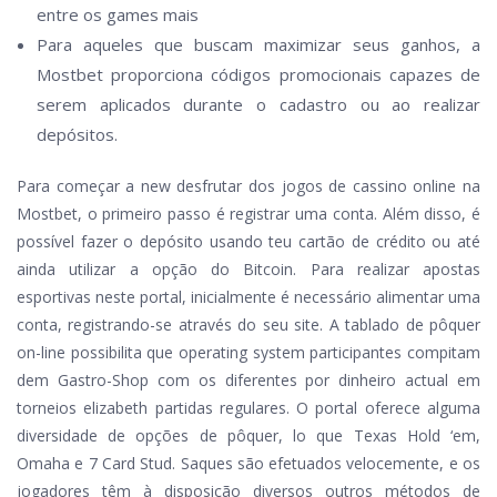
entre os games mais
Para aqueles que buscam maximizar seus ganhos, a
Mostbet proporciona códigos promocionais capazes de
serem aplicados durante o cadastro ou ao realizar
depósitos.
Para começar a new desfrutar dos jogos de cassino online na
Mostbet, o primeiro passo é registrar uma conta. Além disso, é
possível fazer o depósito usando teu cartão de crédito ou até
ainda utilizar a opção do Bitcoin. Para realizar apostas
esportivas neste portal, inicialmente é necessário alimentar uma
conta, registrando-se através do seu site. A tablado de pôquer
on-line possibilita que operating system participantes compitam
dem Gastro-Shop com os diferentes por dinheiro actual em
torneios elizabeth partidas regulares. O portal oferece alguma
diversidade de opções de pôquer, lo que Texas Hold ‘em,
Omaha e 7 Card Stud. Saques são efetuados velocemente, e os
jogadores têm à disposição diversos outros métodos de