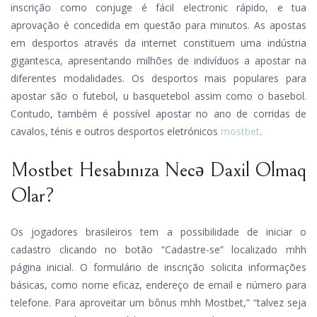
inscrição como conjuge é fácil electronic rápido, e tua
aprovação é concedida em questão para minutos. As apostas
em desportos através da internet constituem uma indústria
gigantesca, apresentando milhões de indivíduos a apostar na
diferentes modalidades. Os desportos mais populares para
apostar são o futebol, u basquetebol assim como o basebol.
Contudo, também é possível apostar no ano de corridas de
cavalos, ténis e outros desportos eletrónicos
mostbet
.
Mostbet Hesabınıza Necə Daxil Olmaq
Olar?
Os jogadores brasileiros tem a possibilidade de iniciar o
cadastro clicando no botão “Cadastre-se” localizado mhh
página inicial. O formulário de inscrição solicita informações
básicas, como nome eficaz, endereço de email e número para
telefone. Para aproveitar um bônus mhh Mostbet,” “talvez seja