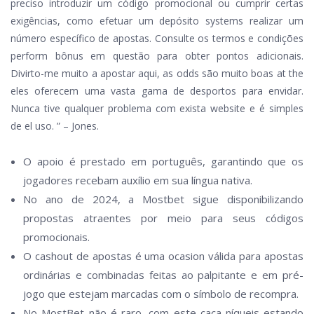
preciso introduzir um código promocional ou cumprir certas
exigências, como efetuar um depósito systems realizar um
número específico de apostas. Consulte os termos e condições
perform bônus em questão para obter pontos adicionais.
Divirto-me muito a apostar aqui, as odds são muito boas at the
eles oferecem uma vasta gama de desportos para envidar.
Nunca tive qualquer problema com exista website e é simples
de el uso. ” – Jones.
O apoio é prestado em português, garantindo que os
jogadores recebam auxílio em sua língua nativa.
No ano de 2024, a Mostbet sigue disponibilizando
propostas atraentes por meio para seus códigos
promocionais.
O cashout de apostas é uma ocasion válida para apostas
ordinárias e combinadas feitas ao palpitante e em pré-
jogo que estejam marcadas com o símbolo de recompra.
No MostBet não é raro, com este caça-níqueis estando