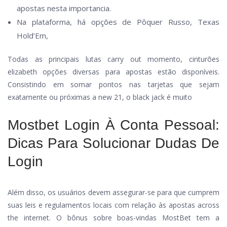
apostas nesta importancia.
Na plataforma, há opções de Pôquer Russo, Texas
Hold’Em,
Todas as principais lutas carry out momento, cinturões
elizabeth opções diversas para apostas estão disponíveis.
Consistindo em somar pontos nas tarjetas que sejam
exatamente ou próximas a new 21, o black jack é muito
Mostbet Login À Conta Pessoal:
Dicas Para Solucionar Dudas De
Login
Além disso, os usuários devem assegurar-se para que cumprem
suas leis e regulamentos locais com relação às apostas across
the internet. O bônus sobre boas-vindas MostBet tem a