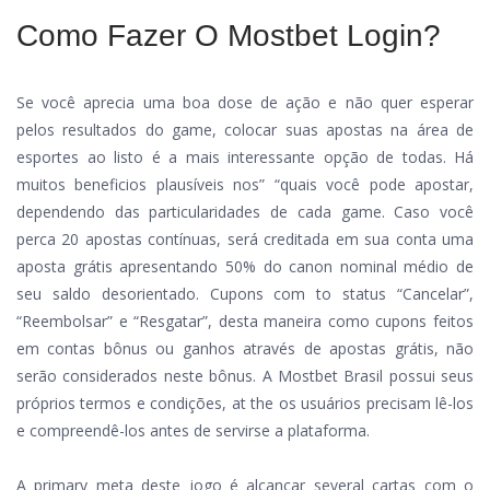
Como Fazer O Mostbet Login?
Se você aprecia uma boa dose de ação e não quer esperar
pelos resultados do game, colocar suas apostas na área de
esportes ao listo é a mais interessante opção de todas. Há
muitos beneficios plausíveis nos” “quais você pode apostar,
dependendo das particularidades de cada game. Caso você
perca 20 apostas contínuas, será creditada em sua conta uma
aposta grátis apresentando 50% do canon nominal médio de
seu saldo desorientado. Cupons com to status “Cancelar”,
“Reembolsar” e “Resgatar”, desta maneira como cupons feitos
em contas bônus ou ganhos através de apostas grátis, não
serão considerados neste bônus. A Mostbet Brasil possui seus
próprios termos e condições, at the os usuários precisam lê-los
e compreendê-los antes de servirse a plataforma.
A primary meta deste jogo é alcançar several cartas com o