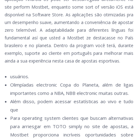
site perform Mostbet, enquanto some sort of versão iOS está
disponível na Software Store. As aplicações são otimizadas pra
um desempenho suave, aumentando a conveniência de apostar
zero telemóvel. A adaptabilidade para diferentes línguas foi
fundamental así que usted a Mostbet ze destacasse no País
brasileiro e no planeta. Dentro da program você terá, durante
exemplo, suporte ao cliente em português para melhorar mais
ainda a sua experiência nesta casa de apostas esportivas.
usuários.
Olimpíadas electronic Copa do Planeta, além de ligas
importantes como a NBA, NBB electronic muitas outras.
Além disso, podem acessar estatísticas ao vivo e tudo
que
Para operating system clientes que buscam alternativas
para arriesgar em TOTO simply no site de apostas, a
Mostbet proporciona incríveis oportunidades sobre