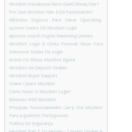
Mostbet Hesabınıza Necə Daxil Olmaq Olar?
Por Que Mostbet Não Está Funcionando?
Métodos Seguros Para Salvar Operating-
system Dados De Mostbet Login
Apostas Search Engine Marketing Limites
Mostbet Login À Conta Pessoal: Dicas Para
Solucionar Dudas De Login
Aceite Os Bônus Mostbet Agora
Mostbet-də Depozit Üsulları
Mostbet Buyer Support
Online Casino Mostbet
Como Fazer O Mostbet Login?
Bonuses With Mostbet
Principais Funcionalidades Carry Out Mostbet
Para Jogadores Portugueses
Política De Segurança
Mostbet País E Do Mundo – Cassino On-line &