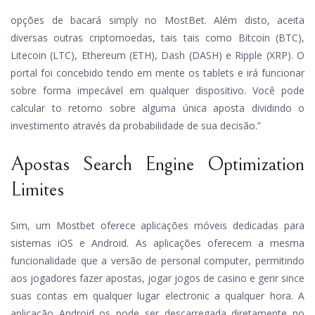
opções de bacará simply no MostBet. Além disto, aceita
diversas outras criptomoedas, tais tais como Bitcoin (BTC),
Litecoin (LTC), Ethereum (ETH), Dash (DASH) e Ripple (XRP). O
portal foi concebido tendo em mente os tablets e irá funcionar
sobre forma impecável em qualquer dispositivo. Você pode
calcular to retorno sobre alguma única aposta dividindo o
investimento através da probabilidade de sua decisão.”
Apostas Search Engine Optimization
Limites
Sim, um Mostbet oferece aplicações móveis dedicadas para
sistemas iOS e Android. As aplicações oferecem a mesma
funcionalidade que a versão de personal computer, permitindo
aos jogadores fazer apostas, jogar jogos de casino e gerir since
suas contas em qualquer lugar electronic a qualquer hora. A
aplicação Android os pode ser descarregada diretamente no