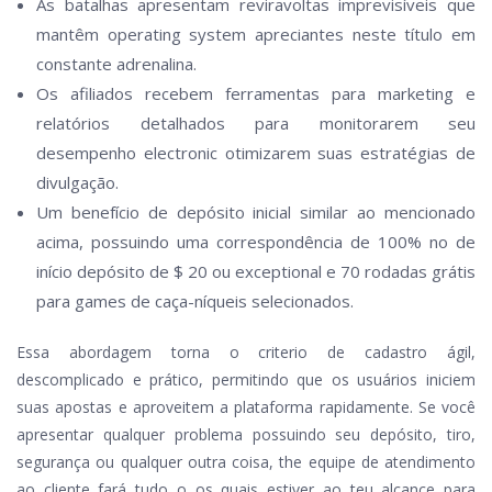
As batalhas apresentam reviravoltas imprevisíveis que
mantêm operating system apreciantes neste título em
constante adrenalina.
Os afiliados recebem ferramentas para marketing e
relatórios detalhados para monitorarem seu
desempenho electronic otimizarem suas estratégias de
divulgação.
Um benefício de depósito inicial similar ao mencionado
acima, possuindo uma correspondência de 100% no de
início depósito de $ 20 ou exceptional e 70 rodadas grátis
para games de caça-níqueis selecionados.
Essa abordagem torna o criterio de cadastro ágil,
descomplicado e prático, permitindo que os usuários iniciem
suas apostas e aproveitem a plataforma rapidamente. Se você
apresentar qualquer problema possuindo seu depósito, tiro,
segurança ou qualquer outra coisa, the equipe de atendimento
ao cliente fará tudo o os quais estiver ao teu alcance para