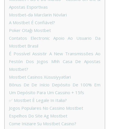
Apostas Esportivas
Mostbet-də Mərclərin Növləri
A Mostbet É Confiável?
Poker Otağı Mostbet
Contatos Electronic Apoio Ao Usuario Da
Mostbet Brasil
É Possível Assistir A New Transmissões Ao
Festón Dos Jogos Mhh Casa De Apostas
Mostbet?
Mostbet Casinos Xüsusiyyətləri
Bônus De De Início Depósito De 100% Em
Um Depósito Para Um Cassino + 15fs
✅ Mostbet È Legale In Italia?
Jogos Populares No Cassino Mostbet
Espelhos Do Site Ag Mostbet
Come Iniziare Su Mostbet Casino?