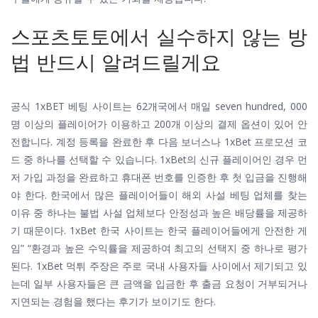
스포츠토토에서 실수하지 않는 방
법 반드시 알려드릴게요
공식 1xBET 베팅 사이트는 62개국에서 매일 seven hundred, 000
명 이상의 플레이어가 이용하고 200개 이상의 결제 옵션이 있어 안
전합니다. 계정 등록을 완료한 후 다음 보너스나 1xBet 프로모션 코
드 중 하나를 선택할 수 있습니다. 1xBet의 신규 플레이어인 경우 먼
저 가입 과정을 완료하고 휴대폰 번호를 인증한 후 첫 입금을 진행해
야 한다. 한국에서 많은 플레이어들이 해외 사설 베팅 업체를 찾는
이유 중 하나는 불법 사설 업체보다 안정성과 높은 배당률을 제공하
기 때문이다. 1xBet 한국 사이트는 한국 플레이어들에게 안전한 게
임” “환경과 높은 수익률을 제공하여 최고의 선택지 중 하나로 평가
된다. 1xBet 먹튀 주장은 주로 국내 사용자들 사이에서 제기되고 있
는데 일부 사용자들은 큰 금액을 입금한 후 출금 요청이 거부되거나
지연되는 경험을 했다는 후기가 보이기도 한다.