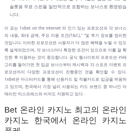
슬롯용 무료 스핀을 일반적으로 포함하는 보너스로 환영받습
니다.
이 표는 1xBet on the internet 의 인기 있는 프로모션과 각 보너스
의 내용, 최대 금액, 주요 이용 조건(T&C),” “및 추가 정보를 정리한
것입니다. 이러한 프로모션은 사용자가 더 많은 혜택을 누릴 수 있도
록 설계되었으며, 각 보너스마다 특정한 조건이 있으므로 이를 잘 확
인한 후 이용하는 것이 중요합니다. 공식 웹사이트의 프로모션 카테
고리를 들어가면 첫 입금 보너스부터 캐시백과 각 스포츠 이벤트 프
로모션까지 다양한 프로모션이 진행중인 것을 확인할 수 있다.
1xBet은 마스터카드를 통해 신용카드 및 직불카드로 입금을 허용하
고 있으며, 한국에서 가장 널리 사용되는 카드 브랜드 중 하나인 아
메리칸 익스프레스와 비자도 지원하고 있다.
Bet 온라인 카지노 최고의 온라인
카지노 한국에서 온라인 카지노
플레