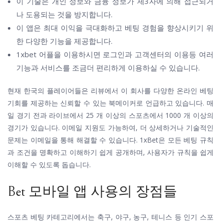
이 기술은 개인 정보와 금융 정보가 제3자에 의해 접근되거
나 도용되는 것을 방지합니다.
이 앱은 최대 이익을 극대화하고 베팅 경험을 향상시키기 위
한 다양한 기능을 제공합니다.
1xbet 어플을 이용하시면 로그인과 고객센터의 이용등 여러
기능과 서비스를 조금더 편리하게 이용하실 수 있습니다.
현재 한국의 플레이어들은 리뷰에서 이 회사를 다양한 온라인 베팅
기회를 제공하는 신뢰할 수 있는 북메이커로 언급하고 있습니다. 매
일 경기 전과 라이브에서 25 개 이상의 스포츠에서 1000 개 이상의
경기가 있습니다. 이메일 지원도 가능하여, 더 상세하거나 기술적인
문제는 이메일을 통해 해결할 수 있습니다. 1xBet은 모든 베팅 규칙
과 조건을 명확하고 이해하기 쉽게 공개하며, 사용자가 규칙을 쉽게
이해할 수 있도록 돕습니다.
Bet 모바일 앱 사용의 장점들
스포츠 베팅 카테고리에서는 축구, 야구, 농구, 테니스 등 인기 스포