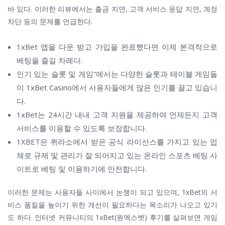
바 있다. 이러한 리뷰에서는 출금 지연, 고객 서비스 응답 지연, 계정
차단 등의 문제를 언급한다.
1xBet 앱을 다운 받고 가입을 완료했다면 이제 본격적으로
베팅을 즐길 차례다.
인기 있는 슬롯 및 게임”에서는 다양한 슬롯과 테이블 게임들
이 1xBet Casino에서 사용자들에게 많은 인기를 끌고 있습니
다.
1xBet는 24시간 내내 고객 지원을 제공하여 언제든지 고객
서비스를 이용할 수 있도록 보장합니다.
1XBET은 퀴라소에서 받은 공식 라이선스를 가지고 있는 업
체로 규제 및 관리가 잘 되어지고 있는 온라인 스포츠 베팅 사
이트로 베팅 및 이용하기에 안전합니다.
이러한 문제는 사용자들 사이에서 논쟁이 되고 있으며, 1xBet의 서
비스 품질을 높이기 위한 개선이 필요하다는 목소리가 나오고 있기
도 하다. 인터넷 커뮤니티의 1xBet(원엑스벳) 후기를 살펴보면 게임