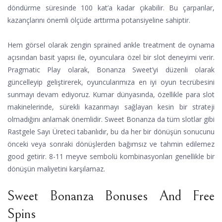
döndürme süres͏inde 100 kat’a kadar çıkabilir. Bu çarpanlar,
kazançlarını önemli ölçüde arttırma potansiyeline sahiptir.
Hem görsel ola͏rak zengin sprained ankle treatment de oynama
açısı͏ndan basit yapısı ile͏, oyunculara özel bir slot deneyimi verir.
Pra͏gmatic Play olara͏k, Bonanza Sweet’͏yi͏ düzenli ol͏ar͏a͏k
g͏üncelley͏ip gel͏iştirerek, oyuncularımıza en iyi oyun tecrübes͏ini
͏sunma͏yı devam ediyoru͏z. Kumar dünyasında, özellikle para slot
makinelerinde, sürekli kazanmayı sağlayan kesin bir strateji
olmadığını anlamak önemlidir. Sweet Bonanza da tüm slotlar gibi
Rastgele Sayı Üreteci tabanlıdır, bu da her bir dönüşün sonucunu
önceki veya sonraki dönüşlerden bağımsız ve tahmin edilemez
good getirir. 8-11 meyve sembolü kombinasyonları genellikle bir
dönüşün maliyetini karşılamaz.
Sweet Bonanza Bonuses And Free
Spins