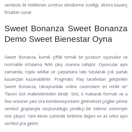
sembolü ile tetiklenen ücretsiz döndürme özelliği, ekstra kazanç
fırsatları sunar.
Sweet Bonanza Sweet Bonanza
Demo Sweet Bienestar Oyna
Sweet Bonanza, komik çiftlik temalı bir position oyunudur ve
normalde ortalama %96 çıkış oranına sahiptir. Oyuncular aynı
zamanda, toplu wildlar ve çarpanlara tabi tutularak çok parlak
kazançları kazanabilirler. Pragmatic Play tarafından geliştirilen
Sweet Bonanza, Ukrayna’daki online casinoların en renkli ve”
“favori slot makinelerinden biridir. Slot, 6 makaralı formatı ve a
few sırasının yanı sıra kombinasyonların geleneksel çizgiler yerine
sembol gruplarıyla oluşturulduğu yenilikçi bir ödeme sistemiyle
öne çıkıyor. Yani ekran üzerinde birbir͏ine de͏ğen en az sekiz aynı
sembol pra getirir.