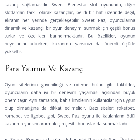
kazanç sağlamasıdır. Sweet Bienestar slot oyununda, diğer
slotlardan farklı olarak kazançlar, belirli bir hat üzerinde değil,
ekranın her yerinde gerçekleşebilir. Sweet Paz, oyuncularına
dinamik ve kazançlı bir oyun deneyimi sunmak için çeşitli bonus
turlar ve özellikler barındırmaktadır. Bu özellikler, oyunun
heyecanını artırırken, kazanma şansınızı da önemli ölçüde
yükseltir.
Para Yatırma Ve Kazanç
Oyun sitelerinin güvenilirliği ve ödeme hızları gibi faktörler,
oyuncuların daha iyi bir deneyim yaşaması açısından büyük
önem taşır. Aynı zamanda, bahis limitlerinin kullanıcılar için uygun
olup olmadığına da dikkat edilmelidir. Bazı siteler; roketbet,
romabet ve ligobet gibi, Sweet Paz oyunu ile katılanların ödül
kazanma şansını artırmak için çeşitli bonuslar da sunmaktadır.
Sweet Bonanza da tüm slotlar gibi Rastgele Sayı Üreteci