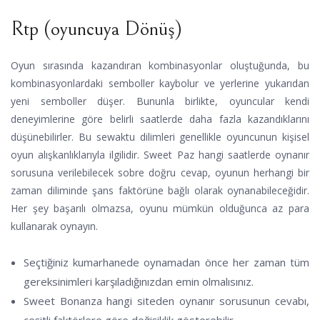
Rtp (oyuncuya Dönüş)
Oyun sırasında kazandıran kombinasyonlar oluştuğunda, bu
kombinasyonlardaki semboller kaybolur ve yerlerine yukarıdan
yeni semboller düşer. Bununla birlikte, oyuncular kendi
deneyimlerine göre belirli saatlerde daha fazla kazandıklarını
düşünebilirler. Bu sewaktu dilimleri genellikle oyuncunun kişisel
oyun alışkanlıklarıyla ilgilidir. Sweet Paz hangi saatlerde oynanır
sorusuna verilebilecek sobre doğru cevap, oyunun herhangi bir
zaman diliminde şans faktörüne bağlı olarak oynanabileceğidir.
Her şey başarılı olmazsa, oyunu mümkün olduğunca az para
kullanarak oynayın.
Seçtiğiniz kumarhanede oynamadan önce her zaman tüm
gereksinimleri karşıladığınızdan emin olmalısınız.
Sweet Bonanza hangi siteden oynanır sorusunun cevabı,