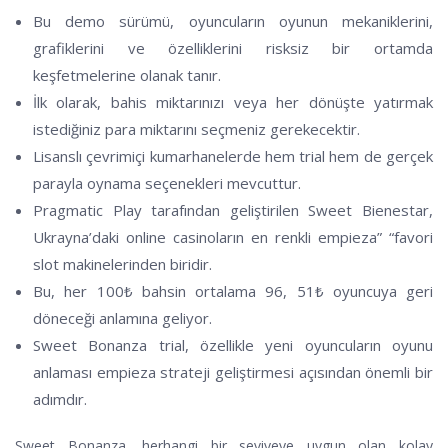
Bu demo sürümü, oyuncuların oyunun mekaniklerini,
grafiklerini ve özelliklerini risksiz bir ortamda
keşfetmelerine olanak tanır.
İlk olarak, bahis miktarınızı veya her dönüşte yatırmak
istediğiniz para miktarını seçmeniz gerekecektir.
Lisanslı çevrimiçi kumarhanelerde hem trial hem de gerçek
parayla oynama seçenekleri mevcuttur.
Pragmatic Play tarafından geliştirilen Sweet Bienestar,
Ukrayna’daki online casinoların en renkli empieza” “favori
slot makinelerinden biridir.
Bu, her 100₺ bahsin ortalama 96, 51₺ oyuncuya geri
döneceği anlamına geliyor.
Sweet Bonanza trial, özellikle yeni oyuncuların oyunu
anlaması empieza strateji geliştirmesi açısından önemli bir
adımdır.
Sweet Bonanza, herhangi bir seviyeye uygun olan kolay