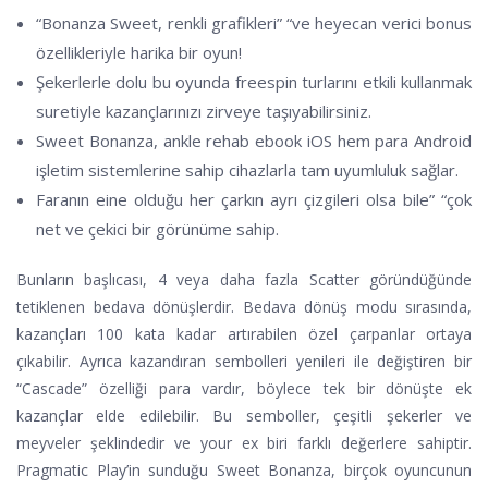
“Bonanza Sweet, renkli grafikleri” “ve heyecan verici bonus
özellikleriyle harika bir oyun!
Şekerlerle dolu bu oyunda freespin turlarını etkili kullanmak
suretiyle kazançlarınızı zirveye taşıyabilirsiniz.
Sweet Bonanza, ankle rehab ebook iOS hem para Android
işletim sistemlerine sahip cihazlarla tam uyumluluk sağlar.
Faranın eine olduğu her çarkın ayrı çizgileri olsa bile” “çok
net ve çekici bir görünüme sahip.
Bunların başlıcası, 4 veya daha fazla Scatter göründüğünde
tetiklenen bedava dönüşlerdir. Bedava dönüş modu sırasında,
kazançları 100 kata kadar artırabilen özel çarpanlar ortaya
çıkabilir. Ayrıca kazandıran sembolleri yenileri ile değiştiren bir
“Cascade” özelliği para vardır, böylece tek bir dönüşte ek
kazançlar elde edilebilir. Bu semboller, çeşitli şekerler ve
meyveler şeklindedir ve your ex biri farklı değerlere sahiptir.
Pragmatic Play’in sunduğu Sweet Bonanza, birçok oyuncunun