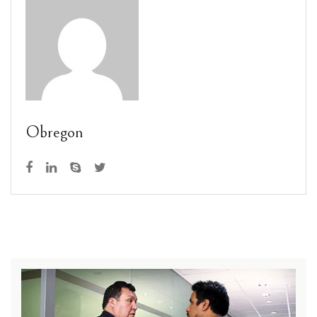
Obregon