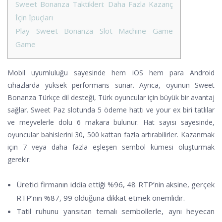
Sweet Bonanza Taktikleri: Daha Fazla Kazanç
İçin İpuçları
Play Sweet Bonanza Slot Machine Game
Game
Mobil uyumluluğu sayesinde hem iOS hem para Android
cihazlarda yüksek performans sunar. Ayrıca, oyunun Sweet
Bonanza Türkçe dil desteği, Türk oyuncular için büyük bir avantaj
sağlar. Sweet Paz slotunda 5 ödeme hattı ve your ex biri tatlılar
ve meyvelerle dolu 6 makara bulunur. Hat sayısı sayesinde,
oyuncular bahislerini 30, 500 kattan fazla artırabilirler. Kazanmak
için 7 veya daha fazla eşleşen sembol kümesi oluşturmak
gerekir.
Üretici firmanın iddia ettiği %96, 48 RTP’nin aksine, gerçek
RTP’nin %87, 99 olduğuna dikkat etmek önemlidir.
Tatil ruhunu yansıtan temalı sembollerle, aynı heyecan