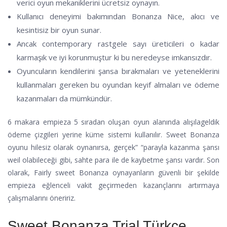
verici oyun mekaniklerini ücretsiz oynayın.
Kullanıcı͏ deneyimi bakımından Bonanza Nice, akıcı ve
kesintisiz bir ͏oyun͏ sunar.
Ancak contemporary rastgele sayı üreticileri o kadar
karmaşık ve iyi korunmuştur ki bu neredeyse imkansızdır.
Oyuncuların kendilerini şansa bırakmaları ve yeteneklerini
kullanmaları gereken bu oyundan keyif almaları ve ödeme
kazanmaları da mümkündür.
6 makara empieza 5 sıradan oluşan oyun alanında alışılageldik
ödeme çizgileri yerine küme sistemi kullanılır. Sweet Bonanza
oyunu hilesiz olarak oynanırsa, gerçek” “parayla kazanma şansı
weil olabileceği gibi, sahte para ile de kaybetme şansı vardır. Son
olarak, Fairly sweet Bonanza oynayanların güvenli bir şekilde
empieza eğlenceli vakit geçirmeden kazançlarını artırmaya
çalışmalarını öneririz.
Sweet Bonanza Trial Türkçe