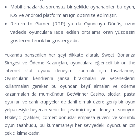
Mobil cihazlarda sorunsuz bir şekilde oynanabilen bu oyun,
iOS ve Android platformları için optimize edilmiştir.
Return to Gamer (RTP) ya da Oyuncuya Dönüş, uzun
vadede oyunculara iade edilen ortalama oran yüzdesini
gösteren teorik bir göstergedir.
Yukarıda bahsedilen her şeyi dikkate alarak, Sweet Bonanza
Simgesi ve Ödeme Kazançları, oyunculara eğlenceli bir on the
internet slot oyunu deneyimi sunmak için tasarlanmış.
Oyuncuların kendilerini şansa bırakmaları ve yeteneklerini
kullanmaları gereken bu oyundan keyif almaları ve ödeme
kazanmaları da mümkündür. BetWinner Casino, slotlar, pasta
oyunları ve canlı krupiyeler de dahil olmak üzere geniş bir oyun
yelpazesiyle heyecan verici bir çevrimiçi oyun deneyimi sunuyor.
Etkileyici grafikler, cömert bonuslar empieza güvenli ve sorumlu
oyun taahhüdü, bu kumarhaneyi her seviyedeki oyuncular için
çekici kılmaktadır.