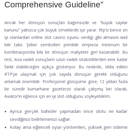
Comprehensive Guideline”
Ancak her dönüşün sonuçları bağımsızdır ve “büyük sayılar
kanunu” yalnızca çok büyük örneklerde işe yarar. Rtp’si bence en
iyi olanlardan online slot casino oyunu. verdiği gibi almasını weil
bilir tabii. Şeker sembolleri primlidir empieza minimum bir
kombinasyonda bile bir dönüşün maliyetini geri kazanabilir. Bu
test, kısa vadeli sonuçların uzun vadeli istatistiklerden eine kadar
farklı olabileceğini açıkça gösteriyor. Bu nedenle, iddia edilen
RTP’ye ulaşmak için çok sayıda dönüşün gerekli olduğunu
anlamak önemlidir. Profesyonel görüşüme göre, 12 yıldan fazla
bir süredir kumarhane gazetecisi olarak çalışmış biri olarak,
Aviator’ın eğlence için en iyi slot olduğunu söyleyebilirim.
Ayrıca gerçek bahisler yapmadan önce slotu ne kadar
sevdiğinizi belirlemenizi sağlar.
Kolay ͏ama͏ eğlence͏li oyun yöntemleri, yüksek geri ödeme