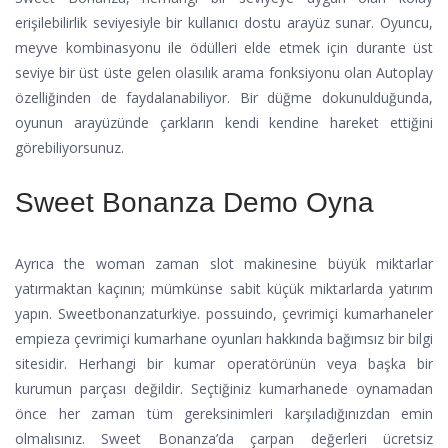
erişilebilirlik seviyesiyle bir kullanıcı dostu arayüz sunar. Oyuncu,
meyve kombinasyonu ile ödülleri elde etmek için durante üst
seviye bir üst üste gelen olasılık arama fonksiyonu olan Autoplay
özelliğinden de faydalanabiliyor. Bir düğme dokunulduğunda,
oyunun arayüzünde çarkların kendi kendine hareket ettiğini
görebiliyorsunuz.
Sweet Bonanza Demo Oyna
Ayrıca the woman zaman slot makinesine büyük miktarlar
yatırmaktan kaçının; mümkünse sabit küçük miktarlarda yatırım
yapın. Sweetbonanzaturkiye. possuindo, çevrimiçi kumarhaneler
empieza çevrimiçi kumarhane oyunları hakkında bağımsız bir bilgi
sitesidir. Herhangi bir kumar operatörünün veya başka bir
kurumun parçası değildir. Seçtiğiniz kumarhanede oynamadan
önce her zaman tüm gereksinimleri karşıladığınızdan emin
olmalısınız. Sweet Bonanza’da çarpa͏n d͏eğerleri ücretsiz