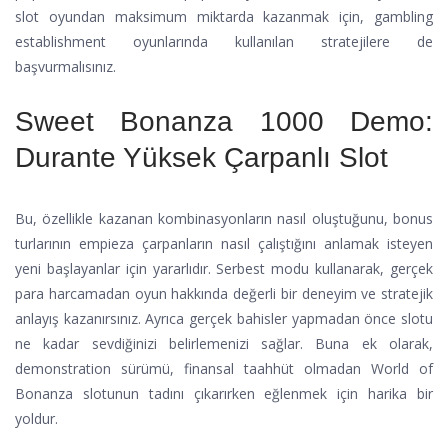
slot oyundan maksimum miktarda kazanmak için, gambling
establishment oyunlarında kullanılan stratejilere de
başvurmalısınız.
Sweet Bonanza 1000 Demo:
Durante Yüksek Çarpanlı Slot
Bu, özellikle kazanan kombinasyonların nasıl oluştuğunu, bonus
turlarının empieza çarpanların nasıl çalıştığını anlamak isteyen
yeni başlayanlar için yararlıdır. Serbest modu kullanarak, gerçek
para harcamadan oyun hakkında değerli bir deneyim ve stratejik
anlayış kazanırsınız. Ayrıca gerçek bahisler yapmadan önce slotu
ne kadar sevdiğinizi belirlemenizi sağlar. Buna ek olarak,
demonstration sürümü, finansal taahhüt olmadan World of
Bonanza slotunun tadını çıkarırken eğlenmek için harika bir
yoldur.