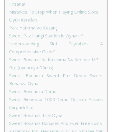
Fırsatları
Mistakes To Stop When Playing Online Slots
Oyun Kuralları
Para Yatırma Ve Kazanç
Sweet Paz Hangi Saatlerde Oynanır?
Understanding Slot Paytables: A
Comprehensive Guide”
Sweet Bonanza’da Kazanma Saatleri Var Mı?
Rtp (oyuncuya Dönüş)
Sweet Bonanza Sweet Paz Demo Sweet
Bonanza Oyna
Sweet Bonnanza Demo
Sweet Bienestar 1000 Demo: Durante Yüksek
Çarpanlı Slot
Sweet Bonanza Trial Oyna
Sweet Bonanza Bonuses And Even Free Spins
Kazanmak Için Herhangi Gizli Bir Strateji Var