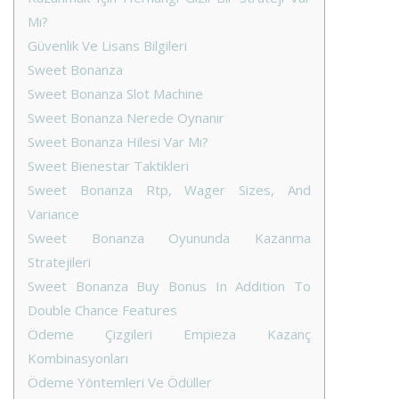
Mı?
Güvenlik Ve Lisans Bilgileri
Sweet Bonanza
Sweet Bonanza Slot Machine
Sweet Bonanza Nerede Oynanır
Sweet Bonanza Hilesi Var Mı?
Sweet Bienestar Taktikleri
Sweet Bonanza Rtp, Wager Sizes, And
Variance
Sweet Bonanza Oyununda Kazanma
Stratejileri
Sweet Bonanza Buy Bonus In Addition To
Double Chance Features
Ödeme Çizgileri Empieza Kazanç
Kombinasyonları
Ödeme Yöntemleri Ve Ödüller