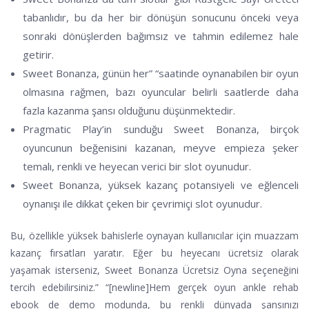
tabanlıdır, bu da her bir dönüşün sonucunu önceki veya
sonraki dönüşlerden bağımsız ve tahmin edilemez hale
getirir.
Sweet Bonanza, günün her” “saatinde oynanabilen bir oyun
olmasına rağmen, bazı oyuncular belirli saatlerde daha
fazla kazanma şansı olduğunu düşünmektedir.
Pragmatic Play’in sunduğu Sweet Bonanza, birçok
oyuncunun beğenisini kazanan, meyve empieza şeker
temalı, renkli ve heyecan verici bir slot oyunudur.
Sweet Bonanza, yüksek kazanç potansiyeli ve eğlenceli
oynanışı ile dikkat çeken bir çevrimiçi slot oyunudur.
Bu, özellikle yüksek bahislerle oynayan kullanıcılar için muazzam
kazanç fırsatları yaratır. Eğer bu heyecanı ücretsiz olarak
yaşamak isterseniz, Sweet Bonanza Ücretsiz Oyna seçeneğini
tercih edebilirsiniz.” “[newline]Hem gerçek oyun ankle rehab
ebook de demo modunda, bu renkli dünyada şansınızı