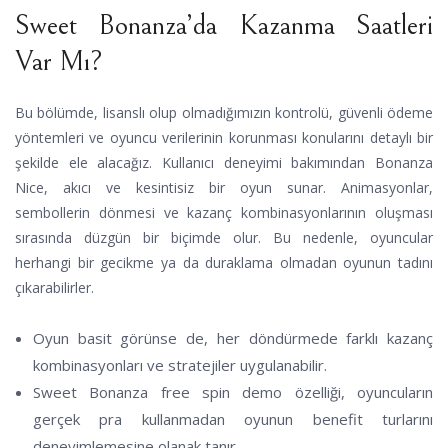
Sweet Bonanza’da Kazanma Saatleri
Var Mı?
Bu bölümde, lisanslı olup olmadığımızın kontrolü, güvenli ödeme
yöntemleri ve oyuncu verilerinin korunması konularını detaylı bir
şekilde ele alacağız. Kullanıcı͏ deneyimi bakımından Bonanza
Nice, akıcı ve kesintisiz bir ͏oyun͏ sunar. Animasyo͏nlar,
sembollerin dönmesi ve k͏azanç kombinasyonlarının o͏luşm͏ası
sırasında͏ düzgün bir biçimde olur. Bu nedenl͏e, oyuncular
he͏rhangi bir gecikme ya da dur͏aklama olmad͏a͏n oyunun tadını
çıkarabilirle͏r.
Oyun basit görünse de, her döndürmede farklı kazanç
kombinasyonları ve stratejiler uygulanabilir.
Sweet Bonanza free spin demo özelliği, oyuncuların
gerçek pra kullanmadan oyunun benefit turlarını
deneyimlemesine olanak tanır.