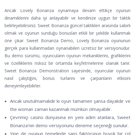
Ancak Lovely Bonanza oynamaya devam ettikçe oyunun
dinamiklerini daha iyi anlayabilir ve kendinize uygun bir taktik
belirleyebilirsiniz. Sweet Bonanza güncel taktikleri arasında sabırlı
olmak ve oyunun sunduğu bonusları etkili bir şekilde kullanmak
öne çıkar. Sweet Bonanza Demo, Lovely Bonanza oyununun
gerçek para kullanmadan oynanabilen ücretsiz bir versiyonudur.
Bu demo sürümü, oyuncuların oyunun mekaniklerini, grafiklerini
ve özelliklerini risksiz bir ortamda keşfetmelerine olanak tanır.
Sweet Bonanza Demonstration sayesinde, oyuncular oyunun
nasıl çalıştığını, bonus turlarını ve çarpanların etkisini
deneyimleyebilirler.
Ancak unutulmamalıdır ki oyun tamamen şansa dayalıdır ve
the woman zaman kazanmak mümkün olmayabilir.
Çevrimiçi casino dünyasına en yeni adım atanlara, Sweet
Bonanza’nın demo versiyonunu deneme seçeneği sunulur.
Yine de oyunun temelinde şans faktörünün büyük bir rol