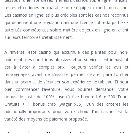
dessous, une liste dieses meilleurs casinos sobre ligne français,
testés et critiqués equiparable notre équipe d’experts du casino.
Les casinos en ligne les plus crédibles sont les casinos reconnus
qui détiennent une régulation ain une licence sobre la part kklk
autorités compétentes sobre matière de jeux en ligne en allant
sur leurs territoires d’établissement.
À l’inverse, este casino qui accumule des plaintes pour non-
paiement, des conditions abusives et un service client inexistant
est à éviter à complet prix. Toujours vérifier les avis et
témoignages avant de s’inscrire permet d’éviter para tomber
dans un scam et de sécuriser son expérience de tableau. Et pour
bien commencer l’aventure, vous pourrez demander votre
bonus de juste de 100% jusqu’à five hundred € + 200 Tours
Gratuits + 1 bonus crab (wager x35). L’un des critères les
additionally importants pour votre choix d’un casino est la
variété des moyens de paiement proposée.