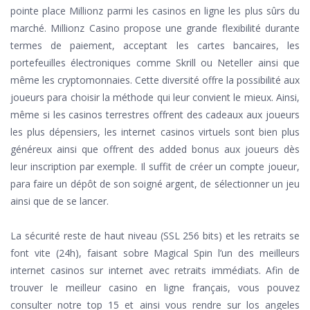
pointe place Millionz parmi les casinos en ligne les plus sûrs du
marché. Millionz Casino propose une grande flexibilité durante
termes de paiement, acceptant les cartes bancaires, les
portefeuilles électroniques comme Skrill ou Neteller ainsi que
même les cryptomonnaies. Cette diversité offre la possibilité aux
joueurs para choisir la méthode qui leur convient le mieux. Ainsi,
même si les casinos terrestres offrent des cadeaux aux joueurs
les plus dépensiers, les internet casinos virtuels sont bien plus
généreux ainsi que offrent des added bonus aux joueurs dès
leur inscription par exemple. Il suffit de créer un compte joueur,
para faire un dépôt de son soigné argent, de sélectionner un jeu
ainsi que de se lancer.
La sécurité reste de haut niveau (SSL 256 bits) et les retraits se
font vite (24h), faisant sobre Magical Spin l’un des meilleurs
internet casinos sur internet avec retraits immédiats. Afin de
trouver le meilleur casino en ligne français, vous pouvez
consulter notre top 15 et ainsi vous rendre sur los angeles