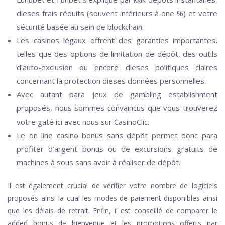
dieses frais réduits (souvent inférieurs à one %) et votre
sécurité basée au sein de blockchain.
Les casinos légaux offrent des garanties importantes,
telles que des options de limitation de dépôt, des outils
d’auto-exclusion ou encore dieses politiques claires
concernant la protection dieses données personnelles.
Avec autant para jeux de gambling establishment
proposés, nous sommes convaincus que vous trouverez
votre gaté ici avec nous sur CasinoClic.
Le on line casino bonus sans dépôt permet donc para
profiter d’argent bonus ou de excursions gratuits de
machines à sous sans avoir à réaliser de dépôt.
Il est également crucial de vérifier votre nombre de logiciels
proposés ainsi la cual les modes de paiement disponibles ainsi
que les délais de retrait. Enfin, il est conseillé de comparer le
added bonus de bienvenue et les promotions offerts par