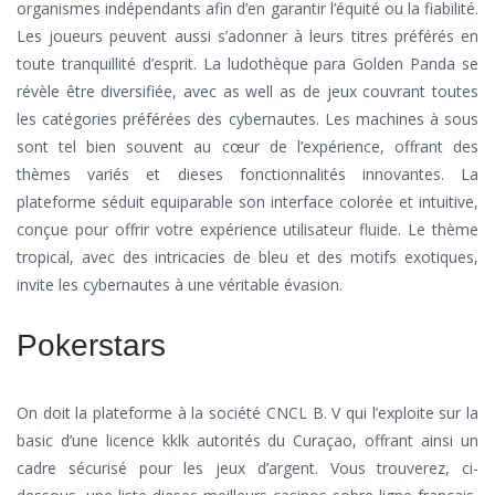
organismes indépendants afin d’en garantir l’équité ou la fiabilité.
Les joueurs peuvent aussi s’adonner à leurs titres préférés en
toute tranquillité d’esprit. La ludothèque para Golden Panda se
révèle être diversifiée, avec as well as de jeux couvrant toutes
les catégories préférées des cybernautes. Les machines à sous
sont tel bien souvent au cœur de l’expérience, offrant des
thèmes variés et dieses fonctionnalités innovantes. La
plateforme séduit equiparable son interface colorée et intuitive,
conçue pour offrir votre expérience utilisateur fluide. Le thème
tropical, avec des intricacies de bleu et des motifs exotiques,
invite les cybernautes à une véritable évasion.
Pokerstars
On doit la plateforme à la société CNCL B. V qui l’exploite sur la
basic d’une licence kklk autorités du Curaçao, offrant ainsi un
cadre sécurisé pour les jeux d’argent. Vous trouverez, ci-