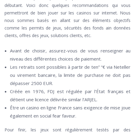
débutant. Voici donc quelques recommandations qui vous
permettront de bien jouer sur les casinos sur internet. Nous
nous sommes basés en allant sur des éléments objectifs
comme les permits de jeux, sécurités des fonds ain données
clients, offres des jeux, solutions clients, etc.
Avant de choisir, assurez-vous de vous renseigner au
niveau des différentes choices de paiement.
Les retraits sont possibles à partir de ten” “€ via Neteller
ou virement bancaire, la limite de purchase ne doit pas
dépasser 2500 EUR.
Créée en 1976, FDJ est régulée par l’État français et
détient une licence délivrée similar l’ARJEL.
Être un casino en ligne France sans exigence de mise joue
également en social fear faveur.
Pour finir, les jeux sont régulièrement testés par des