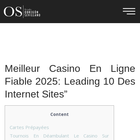
Meilleur Casino En Ligne
Fiable 2025: Leading 10 Des
Internet Sites”
Content
Cartes Prépayées
Tournois En Déambulant Le Casino Sur