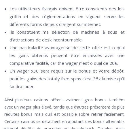
Les utilisateurs français doivent être conscients des lois
griffin et des réglementations en vigueur serve les
différents forms de jeux d’argent sur internet.
Ils constituent ma sélection de machines à sous et
d’attractions de desk incontournable.
Une particularité avantageuse de cette offre est o qual
les gains obtenus peuvent être encaissés avec une
comparative facilité, car the wager n’est o qual de 20€.
Un wager x30 sera requis sur le bonus et votre dépôt,
pour les gains des totally free spins c’est 35x la mise qu’il
faudra jouer.
Ainsi plusieurs casinos offrent vraiment gros bonus também
avec un wager plus élevé, tandis que d’autres présentent de plus
réduites bonus mais qu’il est possible sobre retirer facilement.
Certains casinos se détachent en ajoutant des bonus alternatifs
without dépôts, de procuring ou de rakeback. De plus, Vave