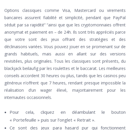
Options classiques comme Visa, Mastercard ou virements
bancaires assurent fiabilité et simplicité, pendant que PayPal
séduit par sa rapidité” “ainsi que que les cryptomonnaies offrent
anonymat et paiement en – de 24h. Ils sont très appréciés parce
que votre sont des jeux offrant des stratégies et des
déclinaisons variées. Vous pouvez jouer en se promenant sur de
grands habituels, mais aussi en allant sur des versions
revisitées, plus originales. Tous les classiques sont présents, du
blackjack beiläufig par les roulettes et le baccarat. Les meilleures
conseils accordent 30 heures ou plus, tandis que les casinos peu
généreux n’offrent que 7 heures, rendant presque impossible la
réalisation d’un wager élevé, majoritairement pour les
internautes occasionnels.
Pour cela, cliquez en déambulant le bouton
« Portefeuille » puis sur l’onglet « Retrait ».
Ce sont des jeux para hasard pur qui fonctionnent