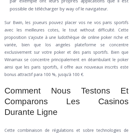
par exemple ont leurs propres applications que il est
possible de télécharger by way of le navigateur.
Sur Bwin, les joueurs pouvez placer vos ne vos paris sportifs
avec les meilleures cotes, le tout without difficulté. Cette
proposition s’ajoute à une ludothèque de online poker riche et
variée, bien que los angeles plateforme se concentre
exclusivement sur votre poker et des paris sportifs. Bien que
Winamax se concentre principalement en déambulant le poker
ainsi que les paris sportifs, il offre aux nouveaux inscrits este
bonus attractif para 100 %, jusqu’à 100 €.
Comment Nous Testons Et
Comparons Les Casinos
Durante Ligne
Cette combinaison de régulations et sobre technologies de