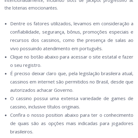
intencionadamente, incluindo slots de jackpot progressivo at
the loterias emocionantes.
Dentre os fatores utilizados, levamos em consideração a
confiabilidade, segurança, bônus, promoções especiais e
recursos dos cassinos, como the presença de salas ao
vivo possuindo atendimento em português.
Clique no botão abaixo para acessar o site estatal e fazer
o seu registro.
É preciso deixar claro que, pela legislação brasileira atual,
cassinos em internet são permitidos no Brasil, desde que
autorizados achacar Governo.
O cassino possui uma extensa variedade de games de
cassino, inclusive títulos originais.
Confira o nosso position abaixo para ter o conhecimento
de quais são as opções mais indicadas para jogadores
brasileiros.