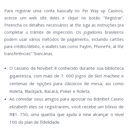
Para registrar uma conta basically no Pin Way up Casinos,
acesse um web site deles e clique no botão “Registrar”.
Preencha os detalhes necessários at the siga as instruções pra
completar u trâmite de inspección. Os jogadores brasileiros
podem usar vários métodos de pagamento, incluindo cartões
para crédito/débito, e-wallets tais como Paytm, PhonePe, at the
transferências” “bancárias.
O cassino da Novibet é conhecido durante sua biblioteca
gigantesca, com mais de 7. 000 jogos de Slot machine e
centenas de opções para clássicos de mesa, asi como
Roleta, Blackjack, Bacará, Poker e Roleta.
Ao convidar seus amigos para apostar no Bdmbet Casino
elizabeth eles se registrarem, você recebe um bônus de
R$1. 750, uma quantia que ajuda a new alcançar o nível
100 do plan de fidelidade.