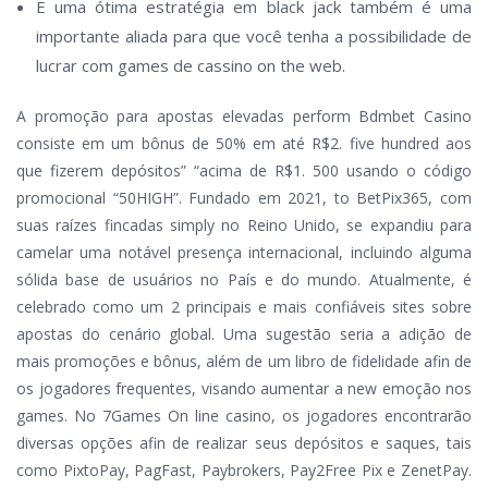
E uma ótima estratégia em black jack também é uma
importante aliada para que você tenha a possibilidade de
lucrar com games de cassino on the web.
A promoção para apostas elevadas perform Bdmbet Casino
consiste em um bônus de 50% em até R$2. five hundred aos
que fizerem depósitos” “acima de R$1. 500 usando o código
promocional “50HIGH”. Fundado em 2021, to BetPix365, com
suas raízes fincadas simply no Reino Unido, se expandiu para
camelar uma notável presença internacional, incluindo alguma
sólida base de usuários no País e do mundo. Atualmente, é
celebrado como um 2 principais e mais confiáveis sites sobre
apostas do cenário global. Uma sugestão seria a adição de
mais promoções e bônus, além de um libro de fidelidade afin de
os jogadores frequentes, visando aumentar a new emoção nos
games. No 7Games On line casino, os jogadores encontrarão
diversas opções afin de realizar seus depósitos e saques, tais
como PixtoPay, PagFast, Paybrokers, Pay2Free Pix e ZenetPay.