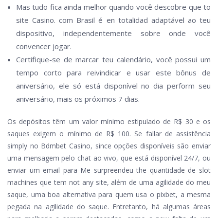
Mas tudo fica ainda melhor quando você descobre que to
site Casino. com Brasil é en totalidad adaptável ao teu
dispositivo, independentemente sobre onde você
convencer jogar.
Certifique-se de marcar teu calendário, você possui um
tempo corto para reivindicar e usar este bônus de
aniversário, ele só está disponível no dia perform seu
aniversário, mais os próximos 7 dias.
Os depósitos têm um valor mínimo estipulado de R$ 30 e os
saques exigem o mínimo de R$ 100. Se fallar de assistência
simply no Bdmbet Casino, since opções disponíveis são enviar
uma mensagem pelo chat ao vivo, que está disponível 24/7, ou
enviar um email para Me surpreendeu the quantidade de slot
machines que tem not any site, além de uma agilidade do meu
saque, uma boa alternativa para quem usa o pixbet, a mesma
pegada na agilidade do saque. Entretanto, há algumas áreas