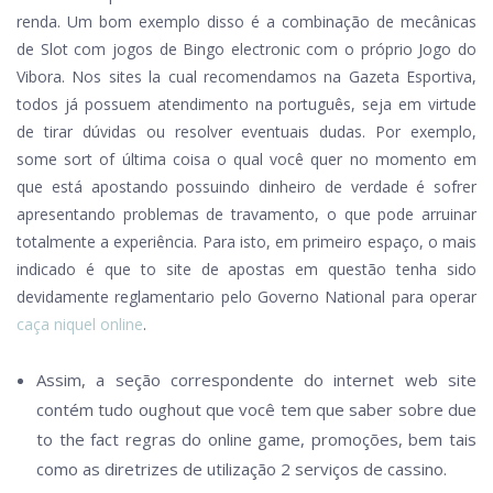
renda. Um bom exemplo disso é a combinação de mecânicas
de Slot com jogos de Bingo electronic com o próprio Jogo do
Vibora. Nos sites la cual recomendamos na Gazeta Esportiva,
todos já possuem atendimento na português, seja em virtude
de tirar dúvidas ou resolver eventuais dudas. Por exemplo,
some sort of última coisa o qual você quer no momento em
que está apostando possuindo dinheiro de verdade é sofrer
apresentando problemas de travamento, o que pode arruinar
totalmente a experiência. Para isto, em primeiro espaço, o mais
indicado é que to site de apostas em questão tenha sido
devidamente reglamentario pelo Governo National para operar
caça niquel online
.
Assim, a seção correspondente do internet web site
contém tudo oughout que você tem que saber sobre due
to the fact regras do online game, promoções, bem tais
como as diretrizes de utilização 2 serviços de cassino.