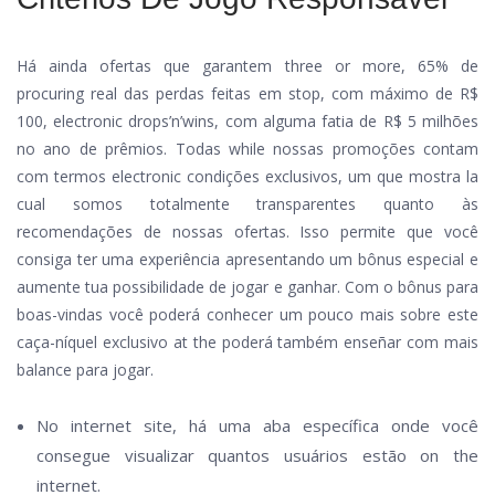
Há ainda ofertas que garantem three or more, 65% de
procuring real das perdas feitas em stop, com máximo de R$
100, electronic drops’n’wins, com alguma fatia de R$ 5 milhões
no ano de prêmios. Todas while nossas promoções contam
com termos electronic condições exclusivos, um que mostra la
cual somos totalmente transparentes quanto às
recomendações de nossas ofertas. Isso permite que você
consiga ter uma experiência apresentando um bônus especial e
aumente tua possibilidade de jogar e ganhar. Com o bônus para
boas-vindas você poderá conhecer um pouco mais sobre este
caça-níquel exclusivo at the poderá também enseñar com mais
balance para jogar.
No internet site, há uma aba específica onde você
consegue visualizar quantos usuários estão on the
internet.