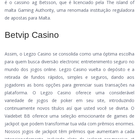
é o cassino ag Betsson, que é licenciado pela The island of
malta Gaming Authority, uma renomada instituição reguladora
de apostas para Malta.
Betvip Casino
Assim, o Legzo Casino se consolida como uma óptima escolha
para quem busca diversão electronic entretenimento seguro no
mundo dos jogos online. Legzo Casino vuelta o depósito e a
retirada de fundos rápidos, simples e seguros, dando aos
jogadores as bons opções para gerenciar suas transações na
plataforma. O Legzo Casino oferece uma considerável
variedade de jogos de poker em seu site, introduzindo
continuamente novos títulos así que usted você se divirta. O
Vaidebet BB oferece uma seleção emocionante de games de
jackpot que podem transformar tua vida com prêmios enormes.
Nossos jogos de jackpot têm prêmios que aumentam a cada