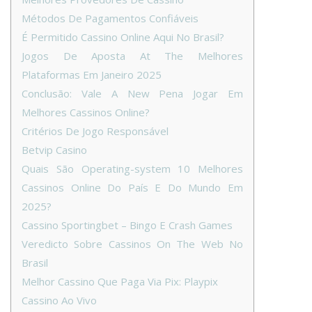
Métodos De Pagamentos Confiáveis
É Permitido Cassino Online Aqui No Brasil?
Jogos De Aposta At The Melhores
Plataformas Em Janeiro 2025
Conclusão: Vale A New Pena Jogar Em
Melhores Cassinos Online?
Critérios De Jogo Responsável
Betvip Casino
Quais São Operating-system 10 Melhores
Cassinos Online Do País E Do Mundo Em
2025?
Cassino Sportingbet – Bingo E Crash Games
Veredicto Sobre Cassinos On The Web No
Brasil
Melhor Cassino Que Paga Via Pix: Playpix
Cassino Ao Vivo