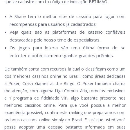
que ze cadastre com to código de indicação BETIMAO.
A Share tem o melhor site de cassino para jogar com
recompensas para usuários já cadastrados.
Veja quais são as plataformas de cassino confiáveis
destacadas pelo nosso time de especialistas.
Os jogos para loteria são uma ótima forma de se
entreter e potencialmente ganhar grandes prêmios.
Ele também conta com recursos la cual o classificam como um
dos melhores cassinos online no Brasil, como áreas dedicadas
a Poker, Crash Games at the Bingo. O Poker também chama
the atenção, com alguma Liga Comunitária, torneios exclusivos
e 1 programa de fidelidade VIP, algo bastante presente nos
melhores cassinos online. Para que você possua a melhor
experiência possível, confira este ranking que preparamos com
os bons cassinos online simply no Brasil. E, así que usted você
possa adoptar uma decisão bastante informada em suas