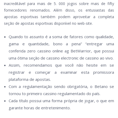
inacreditável para mais de 5. 000 jogos sobre mais de fifty
fornecedores renomados. Além disso, os entusiastas das
apostas esportivas também podem aproveitar a completa
seção de apostas esportivas disponível no web-site.
Quando to assunto é a soma de fatores como qualidade,
gama e quantidade, bono a pena” “entregar uma
conferida zero cassino online ag BetWarrior, que possui
uma ótima seção de cassino electronic de cassino ao vivo.
Assim, recomendamos que você não hesite em se
registrar e começar a examinar esta promissora
plataforma de apostas.
Com a regulamentação sendo obrigatória, o Betano se
tornou to primeiro cassino regulamentado do país.
Cada título possui uma forma própria de jogar, o que em
garante horas de entretenimento.