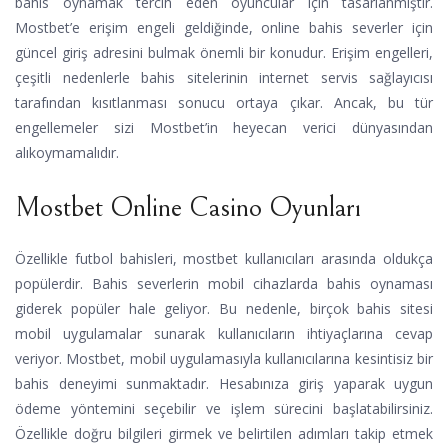
bahis oynamak tercih eden oyuncular için tasarlanmıştır.
Mostbet’e erişim engeli geldiğinde, online bahis severler için
güncel giriş adresini bulmak önemli bir konudur. Erişim engelleri,
çeşitli nedenlerle bahis sitelerinin internet servis sağlayıcısı
tarafından kısıtlanması sonucu ortaya çıkar. Ancak, bu tür
engellemeler sizi Mostbet’in heyecan verici dünyasından
alıkoymamalıdır.
Mostbet Online Casino Oyunları
Özellikle futbol bahisleri, mostbet kullanıcıları arasında oldukça
popülerdir. Bahis severlerin mobil cihazlarda bahis oynaması
giderek popüler hale geliyor. Bu nedenle, birçok bahis sitesi
mobil uygulamalar sunarak kullanıcıların ihtiyaçlarına cevap
veriyor. Mostbet, mobil uygulamasıyla kullanıcılarına kesintisiz bir
bahis deneyimi sunmaktadır. Hesabınıza giriş yaparak uygun
ödeme yöntemini seçebilir ve işlem sürecini başlatabilirsiniz.
Özellikle doğru bilgileri girmek ve belirtilen adımları takip etmek