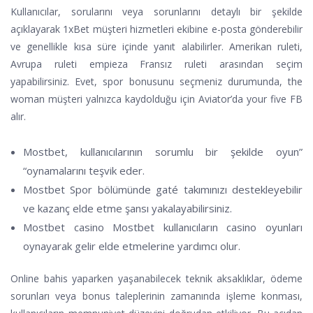
Kullanıcılar, sorularını veya sorunlarını detaylı bir şekilde
açıklayarak 1xBet müşteri hizmetleri ekibine e-posta gönderebilir
ve genellikle kısa süre içinde yanıt alabilirler. Amerikan ruleti,
Avrupa ruleti empieza Fransız ruleti arasından seçim
yapabilirsiniz. Evet, spor bonusunu seçmeniz durumunda, the
woman müşteri yalnızca kaydolduğu için Aviator’da your five FB
alır.
Mostbet, kullanıcılarının sorumlu bir şekilde oyun”
“oynamalarını teşvik eder.
Mostbet Spor bölümünde gaté takımınızı destekleyebilir
ve kazanç elde etme şansı yakalayabilirsiniz.
Mostbet casino Mostbet kullanıcıların casino oyunları
oynayarak gelir elde etmelerine yardımcı olur.
Online bahis yaparken yaşanabilecek teknik aksaklıklar, ödeme
sorunları veya bonus taleplerinin zamanında işleme konması,