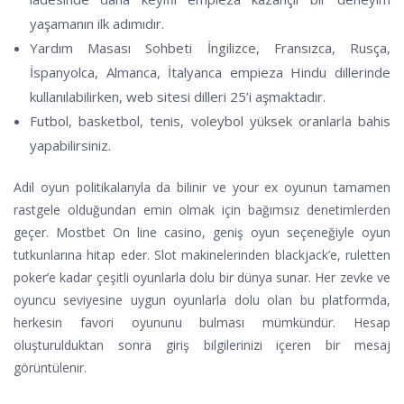
yaşamanın ilk adımıdır.
Yardım Masası Sohbeti İngilizce, Fransızca, Rusça,
İspanyolca, Almanca, İtalyanca empieza Hindu dillerinde
kullanılabilirken, web sitesi dilleri 25’i aşmaktadır.
Futbol, basketbol, tenis, voleybol yüksek oranlarla bahis
yapabilirsiniz.
Adil oyun politikalarıyla da bilinir ve your ex oyunun tamamen
rastgele olduğundan emin olmak için bağımsız denetimlerden
geçer. Mostbet On line casino, geniş oyun seçeneğiyle oyun
tutkunlarına hitap eder. Slot makinelerinden blackjack’e, ruletten
poker’e kadar çeşitli oyunlarla dolu bir dünya sunar. Her zevke ve
oyuncu seviyesine uygun oyunlarla dolu olan bu platformda,
herkesin favori oyununu bulması mümkündür. Hesap
oluşturulduktan sonra giriş bilgilerinizi içeren bir mesaj
görüntülenir.