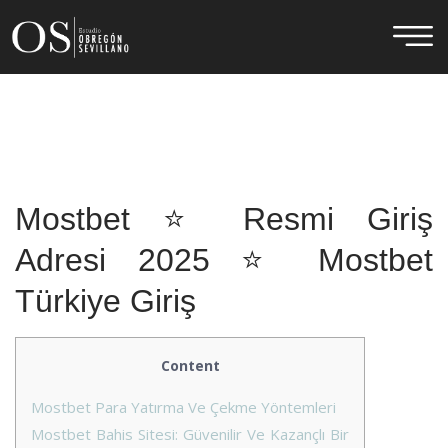
Mostbet ⭐️ Resmi Giriş
Adresi 2025 ⭐️ Mostbet
Türkiye Giriş
Content
Mostbet Para Yatırma Ve Çekme Yöntemleri
Mostbet Bahis Sitesi: Güvenilir Ve Kazançlı Bir