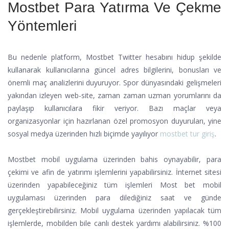
Mostbet Para Yatırma Ve Çekme
Yöntemleri
Bu nedenle platform, Mostbet Twitter hesabını hidup şekilde
kullanarak kullanıcılarına güncel adres bilgilerini, bonusları ve
önemli maç analizlerini duyuruyor. Spor dünyasındaki gelişmeleri
yakından izleyen web-site, zaman zaman uzman yorumlarını da
paylaşıp kullanıcılara fikir veriyor. Bazı maçlar veya
organizasyonlar için hazırlanan özel promosyon duyuruları, yine
sosyal medya üzerinden hızlı biçimde yayılıyor
mostbet tur giriş
.
Mostbet mobil uygulama üzerinden bahis oynayabilir, para
çekimi ve afin de yatırımı işlemlerini yapabilirsiniz. İnternet sitesi
üzerinden yapabileceğiniz tüm işlemleri Most bet mobil
uygulaması üzerinden para dilediğiniz saat ve günde
gerçekleştirebilirsiniz. Mobil uygulama üzerinden yapılacak tüm
işlemlerde, mobilden bile canlı destek yardımı alabilirsiniz. %100