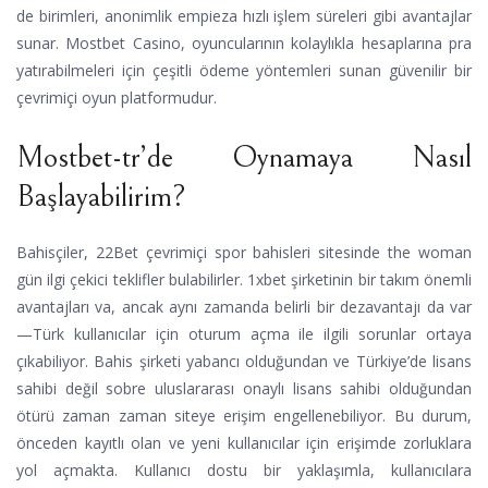
de birimleri, anonimlik empieza hızlı işlem süreleri gibi avantajlar
sunar. Mostbet Casino, oyuncularının kolaylıkla hesaplarına pra
yatırabilmeleri için çeşitli ödeme yöntemleri sunan güvenilir bir
çevrimiçi oyun platformudur.
Mostbet-tr’de Oynamaya Nasıl
Başlayabilirim?
Bahisçiler, 22Bet çevrimiçi spor bahisleri sitesinde the woman
gün ilgi çekici teklifler bulabilirler. 1xbet şirketinin bir takım önemli
avantajları va, ancak aynı zamanda belirli bir dezavantajı da var
—Türk kullanıcılar için oturum açma ile ilgili sorunlar ortaya
çıkabiliyor. Bahis şirketi yabancı olduğundan ve Türkiye’de lisans
sahibi değil sobre uluslararası onaylı lisans sahibi olduğundan
ötürü zaman zaman siteye erişim engellenebiliyor. Bu durum,
önceden kayıtlı olan ve yeni kullanıcılar için erişimde zorluklara
yol açmakta. Kullanıcı dostu bir yaklaşımla, kullanıcılara