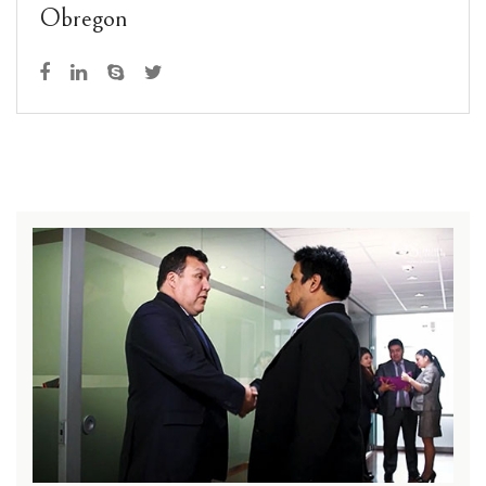
Obregon