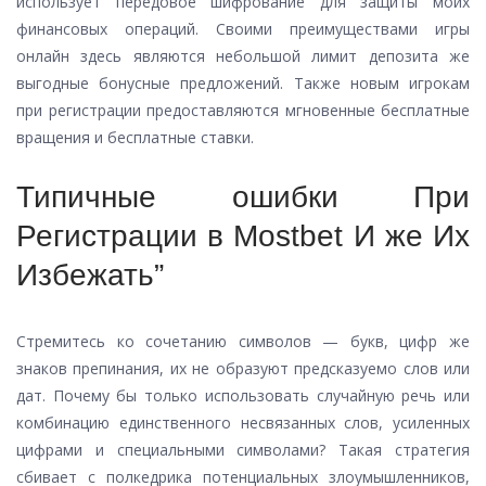
использует передовое шифрование для защиты моих
финансовых операций. Своими преимуществами игры
онлайн здесь являются небольшой лимит депозита же
выгодные бонусные предложений. Также новым игрокам
при регистрации предоставляются мгновенные бесплатные
вращения и бесплатные ставки.
Типичные ошибки При
Регистрации в Mostbet И же Их
Избежать”
Стремитесь ко сочетанию символов — букв, цифр же
знаков препинания, их не образуют предсказуемо слов или
дат. Почему бы только использовать случайную речь или
комбинацию единственного несвязанных слов, усиленных
цифрами и специальными символами? Такая стратегия
сбивает с полкедрика потенциальных злоумышленников,