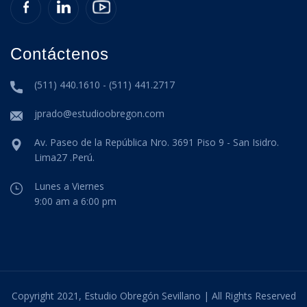
Contáctenos
(511) 440.1610 - (511) 441.2717
jprado@estudioobregon.com
Av. Paseo de la República Nro. 3691 Piso 9 - San Isidro.
Lima27 .Perú.
Lunes a Viernes
9:00 am a 6:00 pm
Copyright 2021, Estudio Obregón Sevillano | All Rights Reserved