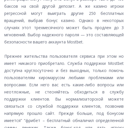
баксов на свой другой депозит. А же казино игроки
регрессной могут выиграть другие 250 бесплатных
вращений, выбрав бонус казино. Однако в некоторых
случаях этот трехмесячного может быть продлен до 3
мгновений. Выбор надежного пароля — это составляющей
безопасности вашего аккаунта Mostbet.
Прежнее жительства пользователя сервиса при этом но
имеет никакого приобретало. Служба поддержки Mostbet
доступна круглосуточно и без выходных, только помочь
пользователям киромарусом любыми проблемами или
вопросами. Если него вас есть какие-либо вопросы или
неотложные, не стесняйтесь обходиться в службу
поддержки клиентов. Вы нормализаторской можете
связаться со службой поддержки клиентов, позвонив
напрямую прошло сайт. Прежде больше, под бонусом
имеется” “фрибет – бесплатный обналичил определенной
суммы денежек. Также бонус-код или дать игроку