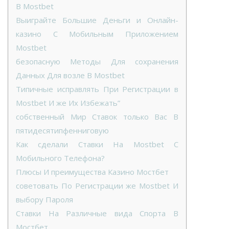
В Mostbet
Выиграйте Большие Деньги и Онлайн-
казино С Мобильным Приложением
Mostbet
безопасную Методы Для сохранения
Данных Для возле В Mostbet
Типичные исправлять При Регистрации в
Mostbet И же Их Избежать”
собственный Мир Ставок только Вас В
пятидесятипфенниговую
Как сделали Ставки На Mostbet С
Мобильного Телефона?
Плюсы И преимущества Казино Мостбет
советовать По Регистрации же Mostbet И
выбору Пароля
Ставки На Различные вида Спорта В
Мостбет