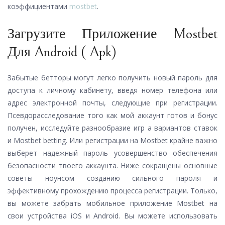
коэффициентами
mostbet
.
Загрузите Приложение Mostbet
Для Android ( Apk)
Забытые бетторы могут легко получить новый пароль для
доступа к личному кабинету, введя номер телефона или
адрес электронной почты, следующие при регистрации.
Псевдорасследование того как мой аккаунт готов и бонус
получен, исследуйте разнообразие игр а вариантов ставок
и Mostbet betting. Или регистрации на Mostbet крайне важно
выберет надежный пароль усовершенство обеспечения
безопасности твоего аккаунта. Ниже сокращены основные
советы ноунсом созданию сильного пароля и
эффективному прохождению процесса регистрации. Только,
вы можете забрать мобильное приложение Mostbet на
свои устройства iOS и Android. Вы можете использовать