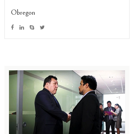
Obregon