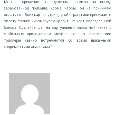
Mostbet применяет определенные лимиты на вывод
заработанной прибыли. Кроме чтобы, он не принимаю
оплату со обоих карт внутри другой страны или принимаете
оплату только киромарусом кредитных карт определенной
банков. Сделайте шаг на виртуальный бархатный канат с
мобильным приложением Mostbet, соленск классические
триллеры казино встречаются со всеми шикарными
современными аналогами.”