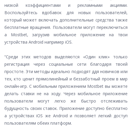
низкой коэффициентами и рекламными акциями.
Воспользуйтесь вдобавок для новых пользователей,
который может включать дополнительные средства также
бесплатные вращения. Пользователи могут переключиться
а Mostbet, загрузив мобильное приложение на твои
устройства Android например iOS.
“Среди этих методов выделяются «Один клик» только
регистрация через социальные сети благодаря твоей
простоте. Эти методы идеально подходят ддя новичков или
тех, кто ценит прямолинейный и беззаботный проем в мир
онлайн-игр. С мобильным приложением Mostbet вы можете
делать ставки не на ходу. Через мобильное приложение
пользователи могут легко же быстро отслеживать
будущность своих ставок. Приложение доступно бесплатно
а устройствах iOS же Android и позволяет легкий доступ
пользователям обеих платформ.