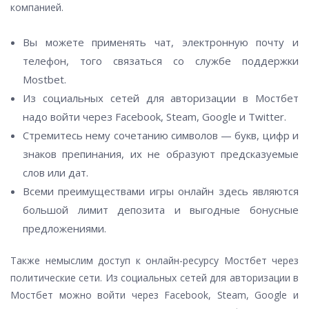
компанией.
Вы можете применять чат, электронную почту и
телефон, того связаться со службе поддержки
Mostbet.
Из социальных сетей для авторизации в Мостбет
надо войти через Facebook, Steam, Google и Twitter.
Стремитесь нему сочетанию символов — букв, цифр и
знаков препинания, их не образуют предсказуемые
слов или дат.
Всеми преимуществами игры онлайн здесь являются
большой лимит депозита и выгодные бонусные
предложениями.
Также немыслим доступ к онлайн-ресурсу Мостбет через
политические сети. Из социальных сетей для авторизации в
Мостбет можно войти через Facebook, Steam, Google и