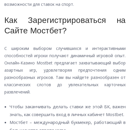
возможности для ставок на спорт.
Как Зарегистрироваться на
Сайте Мостбет?
С широким выбором случившихся и интерактивными
способностей игроки получают динамичный игровой опыт.
Онлайн-Казино Mostbet предлагает захватывающий выбор
азартных игр, удовлетворяя предпочтения одним
разнообразных игроков. Там вы найдете разнообразен от
классических слотов до увлекательных карточных
развлечений.
Чтобы заканчивать делать ставки же этой БК, важен
знать, как совершить вход в личных кабинет Mostbet.
Мостбет – международный букмекер, работающий в