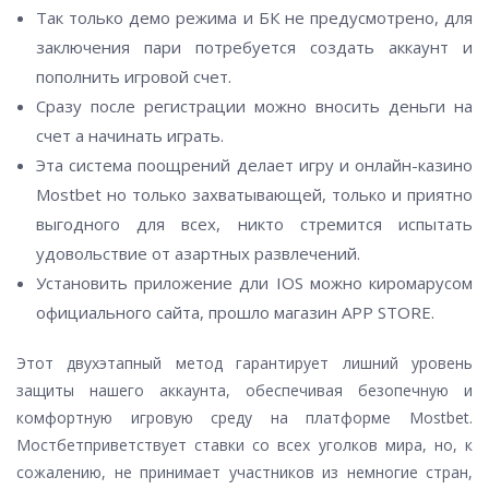
Так только демо режима и БК не предусмотрено, для
заключения пари потребуется создать аккаунт и
пополнить игровой счет.
Сразу после регистрации можно вносить деньги на
счет а начинать играть.
Эта система поощрений делает игру и онлайн-казино
Mostbet но только захватывающей, только и приятно
выгодного для всех, никто стремится испытать
удовольствие от азартных развлечений.
Установить приложение дли IOS можно киромарусом
официального сайта, прошло магазин APP STORE.
Этот двухэтапный метод гарантирует лишний уровень
защиты нашего аккаунта, обеспечивая безопечную и
комфортную игровую среду на платформе Mostbet.
Мостбетприветствует ставки со всех уголков мира, но, к
сожалению, не принимает участников из немногие стран,