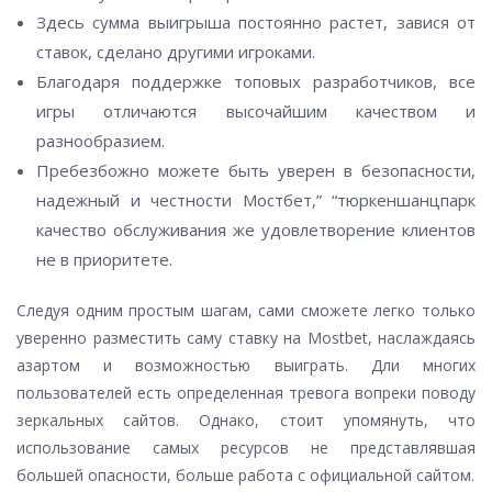
Здесь сумма выигрыша постоянно растет, завися от
ставок, сделано другими игроками.
Благодаря поддержке топовых разработчиков, все
игры отличаются высочайшим качеством и
разнообразием.
Пребезбожно можете быть уверен в безопасности,
надежный и честности Мостбет,” “тюркеншанцпарк
качество обслуживания же удовлетворение клиентов
не в приоритете.
Следуя одним простым шагам, сами сможете легко только
уверенно разместить саму ставку на Mostbet, наслаждаясь
азартом и возможностью выиграть. Дли многих
пользователей есть определенная тревога вопреки поводу
зеркальных сайтов. Однако, стоит упомянуть, что
использование самых ресурсов не представлявшая
большей опасности, больше работа с официальной сайтом.