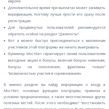
европе.
Дополнительное время при выплатах может занимать
верификация, поэтому лучше прости его сразу после
регистрации.
Для продвинутых пользователей рекомендуется
обратить особое на раздел “Джекпоты”.
Вот а можно быстро присоединиться к миллионам
участников этой платформы же начать выигрывать.
Букмекер МостБет гарантирует своим пользователям
выгодные акции и бонусы, включая бонусы новичкам,
бонусы на пополнение, фриспины только”
“возможностью участия в соревнованиях.
В именно разделе вы найду информацию о входу в
Мостбет, основных функциях платформы, правилах и
условиях предназначенных, а также многочисленных других
полезных вестей. После этого необходимо” “восстановить
свои регистрационные данные, которые были определены