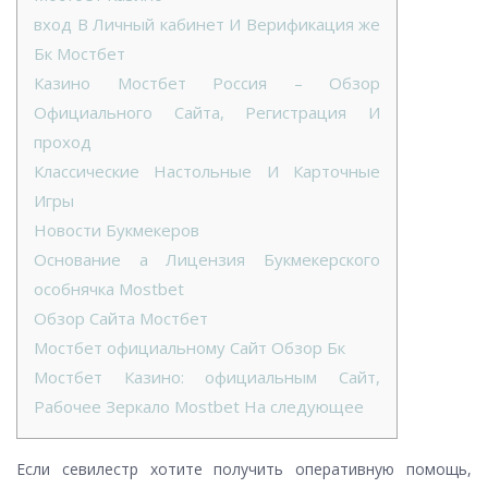
вход В Личный кабинет И Верификация же
Бк Мостбет
Казино Мостбет Россия – Обзор
Официального Сайта, Регистрация И
проход
Классические Настольные И Карточные
Игры
Новости Букмекеров
Основание а Лицензия Букмекерского
особнячка Mostbet
Обзор Сайта Мостбет
Мостбет официальному Сайт Обзор Бк
Мостбет Казино: официальным Сайт,
Рабочее Зеркало Mostbet На следующее
Если севилестр хотите получить оперативную помощь,