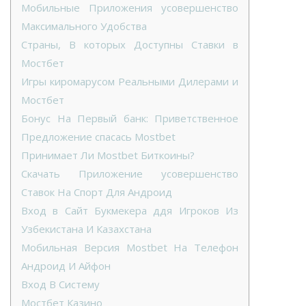
Мобильные Приложения усовершенство
Максимального Удобства
Страны, В которых Доступны Ставки в
Мостбет
Игры киромарусом Реальными Дилерами и
Мостбет
Бонус На Первый банк: Приветственное
Предложение спасась Mostbet
Принимает Ли Mostbet Биткоины?
Скачать Приложение усовершенство
Ставок На Спорт Для Андроид
Вход в Сайт Букмекера ддя Игроков Из
Узбекистана И Казахстана
Мобильная Версия Mostbet На Телефон
Андроид И Айфон
Вход В Систему
Мостбет Казино