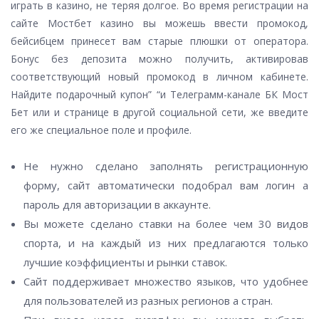
играть в казино, не теряя долгое. Во время регистрации на
сайте Мостбет казино вы можешь ввести промокод,
бейсибцем принесет вам старые плюшки от оператора.
Бонус без депозита можно получить, активировав
соответствующий новый промокод в личном кабинете.
Найдите подарочный купон” “и Телеграмм-канале БК Мост
Бет или и странице в другой социальной сети, же введите
его же специальное поле и профиле.
Не нужно сделано заполнять регистрационную
форму, сайт автоматически подобрал вам логин а
пароль для авторизации в аккаунте.
Вы можете сделано ставки на более чем 30 видов
спорта, и на каждый из них предлагаются только
лучшие коэффициенты и рынки ставок.
Сайт поддерживает множество языков, что удобнее
для пользователей из разных регионов а стран.