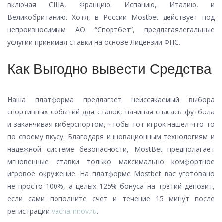
включая США, Францию, Испанию, Италию, и
Великобританию. Хотя, в России Mostbet действует под
непроизносимым АО “Спортбет”, предлагаялегальные
услугии принимая ставки на основе Лицензии ФНС.
Как Выгодно вывести Средства
Наша платформа предлагает неиссякаемый выбора
спортивных событий ддя ставок, начиная спасась футбола
и заканчивая киберспортом, чтобы тот игрок нашел что-то
по своему вкусу. Благодаря инновационным технологиям и
надежной системе безопасности, MostBet предполагает
мгновенные ставки только максимально комфортное
игровое окружение. На платформе Mostbet вас уготовано
не просто 100%, а целых 125% бонуса на третий депозит,
если сами пополните счет и течение 15 минут после
регистрации
vacha-nnov.ru
.