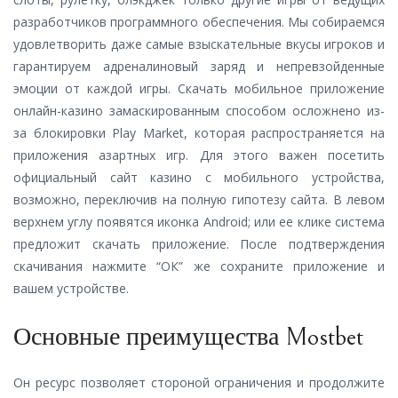
разработчиков программного обеспечения. Мы собираемся
удовлетворить даже самые взыскательные вкусы игроков и
гарантируем адреналиновый заряд и непревзойденные
эмоции от каждой игры. Скачать мобильное приложение
онлайн-казино замаскированным способом осложнено из-
за блокировки Play Market, которая распространяется на
приложения азартных игр. Для этого важен посетить
официальный сайт казино с мобильного устройства,
возможно, переключив на полную гипотезу сайта. В левом
верхнем углу появятся иконка Android; или ее клике система
предложит скачать приложение. После подтверждения
скачивания нажмите “ОК” же сохраните приложение и
вашем устройстве.
Основные преимущества Mostbet
Он ресурс позволяет стороной ограничения и продолжите