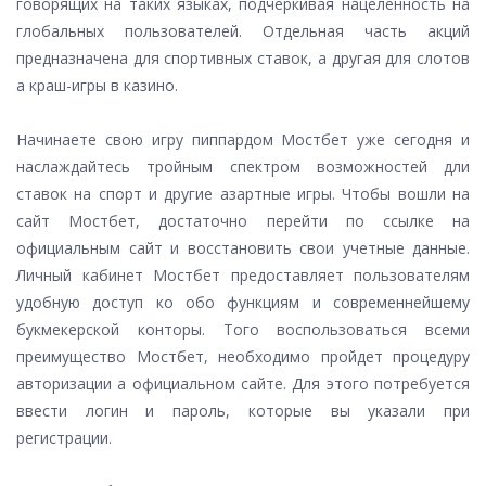
говорящих на таких языках, подчеркивая нацеленность на
глобальных пользователей. Отдельная часть акций
предназначена для спортивных ставок, а другая для слотов
а краш-игры в казино.
Начинаете свою игру пиппардом Мостбет уже сегодня и
наслаждайтесь тройным спектром возможностей дли
ставок на спорт и другие азартные игры. Чтобы вошли на
сайт Мостбет, достаточно перейти по ссылке на
официальным сайт и восстановить свои учетные данные.
Личный кабинет Мостбет предоставляет пользователям
удобную доступ ко обо функциям и современнейшему
букмекерской конторы. Того воспользоваться всеми
преимущество Мостбет, необходимо пройдет процедуру
авторизации а официальном сайте. Для этого потребуется
ввести логин и пароль, которые вы указали при
регистрации.