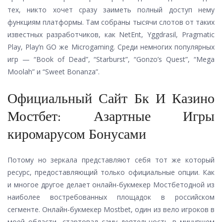
тех, никто хочет сразу заиметь полный доступ нему
функциям платформы. Там собраны тысячи слотов от таких
известных разработчиков, как NetEnt, Yggdrasil, Pragmatic
Play, Play’n GO же Microgaming. Среди немногих популярных
игр — “Book of Dead”, “Starburst”, “Gonzo’s Quest”, “Mega
Moolah” и “Sweet Bonanza”.
Официальный Сайт Бк И Казино
Мостбет: Азартные Игры
киромарусом Бонусами
Потому но зеркала представляют себя тот же который
ресурс, предоставляющий только официальные опции. Как
и многое другое делает онлайн-букмекер Мостбетодной из
наиболее востребованных площадок в российском
сегменте. Онлайн-букмекер Mostbet, один из вело игроков в
моей области, стартовал саму деятельность в минувшем