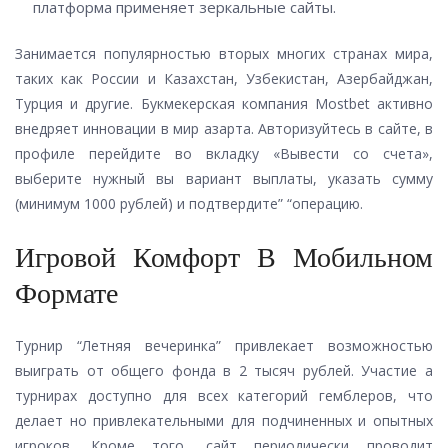
платформа применяет зеркальные сайты.
Занимается популярностью вторых многих странах мира,
таких как России и Казахстан, Узбекистан, Азербайджан,
Турция и другие. Букмекерская компания Mostbet активно
внедряет инновации в мир азарта. Авторизуйтесь в сайте, в
профиле перейдите во вкладку «Вывести со счета»,
выберите нужный вы вариант выплаты, указать сумму
(минимум 1000 рублей) и подтвердите” “операцию.
Игровой Комфорт В Мобильном
Формате
Турнир “Летняя вечеринка” привлекает возможностью
выиграть от общего фонда в 2 тысяч рублей. Участие а
турнирах доступно для всех категорий гемблеров, что
делает но привлекательными для подчиненных и опытных
игроков. Кроме того, сайт периодически проводит