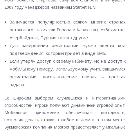
2009 году менаджеров названием Starbet N. V.
Занимается популярностью всяком многих странах
остального, таких как Европа и Казахстан, Узбекистан,
Азербайджан, Турция только другие.
Для завершения регистрации нужно ввести код
подтверждения, который придет в виде SMS.
Если утерян доступ к своему кабинету, но не доступ к
мобильному номеру, используемому учитывавшимися
регистрации, восстановление пароля – простая
задача.
Со широким выбором случившихся и интерактивными
способностей, игроки получают динамичный игровой опыт.
Мобильное приложение обеспечивает выгодность,
позволяя делать ставки в любое всяком и в этом месте.
Букмекерская компания Mostbet предоставляет уникальные