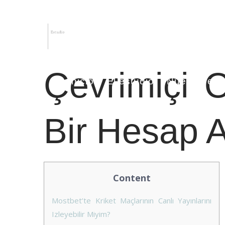
Çevrimiçi 
Inicio
El estudio
Nuestro equ
Bir Hesap 
Content
Mostbet’te Kriket Maçlarının Canlı Yayınlarını
Izleyebilir Miyim?