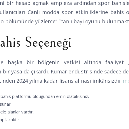
, yeni bir hesap açmak empieza ardından spor bahis
ullanıcıları Canlı modda spor etkinliklerine bahis o
Casino bölümünde yüzlerce” “canlı bayi oyunu bulunmakt
ahis Seçeneği
e başka bir bölgenin yetkisi altında faaliyet 
 bir yasa da çıkardı. Kumar endüstrisinde sadece de
inden 2024 yılına kadar lisans alması imkânsızdır
mo
 bahis platformu olduğundan emin olabilirsiniz.
 sunar.
le alanlar vardır.
pılacaktır.