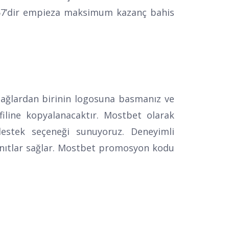
, 67’dir empieza maksimum kazanç bahis
l ağlardan birinin logosuna basmanız ve
filine kopyalanacaktır. Mostbet olarak
destek seçeneği sunuyoruz. Deneyimli
anıtlar sağlar. Mostbet promosyon kodu