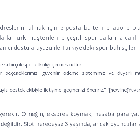
l adreslerini almak için e-posta bültenine abone o
rla Türk müşterilerine çeşitli spor dallarına canl
nıcı dostu arayüzü ile Türkiye’deki spor bahisçileri 
eza birçok spor etkinliği için mevcuttur.
r seçeneklerimiz, güvenilir ödeme sistemimiz ve duyarlı müşt
la destek ekibiyle iletişime geçmenizi öneririz.” “[newline]Yuv
 gerekir. Örneğin, ekspres koymak, hesaba para yat
ildir. Slot neredeyse 3 yaşında, ancak oyuncular ar