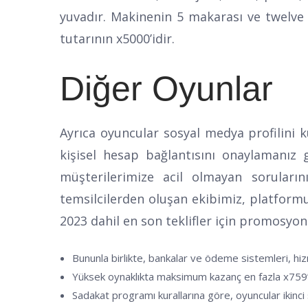
yuvadır. Makinenin 5 makarası ve twelve
tutarının x5000’idir.
Diğer Oyunlar
Ayrıca oyuncular sosyal medya profilini 
kişisel hesap bağlantısını onaylamanız g
müşterilerimize acil olmayan soruları
temsilcilerden oluşan ekibimiz, platfor
2023 dahil en son teklifler için promosyon
Bununla birlikte, bankalar ve ödeme sistemleri, hizm
Yüksek oynaklıkta maksimum kazanç en fazla x759’
Sadakat programı kurallarına göre, oyuncular ikinci