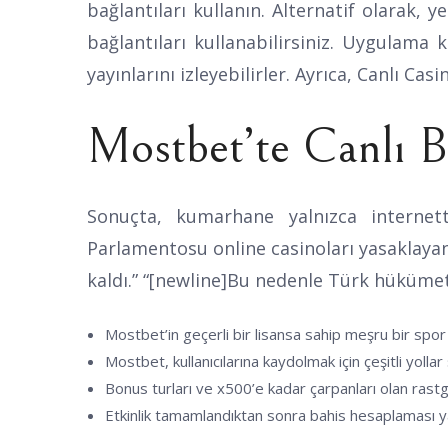
bağlantıları kullanın. Alternatif olarak
bağlantıları kullanabilirsiniz. Uygulama k
yayınlarını izleyebilirler. Ayrıca, Canlı 
Mostbet’te Canlı B
Sonuçta, kumarhane yalnızca internett
Parlamentosu online casinoları yasaklayan
kaldı.” “[newline]Bu nedenle Türk hükümet
Mostbet’in geçerli bir lisansa sahip meşru bir spor
Mostbet, kullanıcılarına kaydolmak için çeşitli yollar
Bonus turları ve x500’e kadar çarpanları olan rastge
Etkinlik tamamlandıktan sonra bahis hesaplaması ya