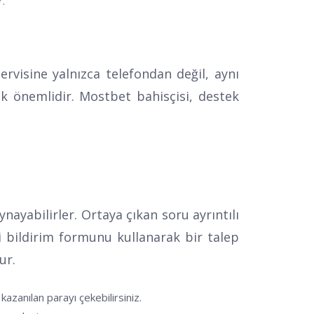
r.
ervisine yalnızca telefondan değil, aynı
k önemlidir. Mostbet bahisçisi, destek
nayabilirler. Ortaya çıkan soru ayrıntılı
i bildirim formunu kullanarak bir talep
ur.
kazanılan parayı çekebilirsiniz.