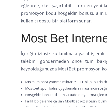
eğlence şirket şaşırtabilir tüm en yeni
promosyon kodu hoşgeldin bonusu alır. İs
kullanıcı dostu bir platform sunar.
Most Bet Interne
İçeriğin izinsiz kullanılması yasal işle
talebini göndermeden önce tüm bakiye
kaydolduğunuzda MostBet promosyon kod
Minimum para yatırma miktarı 50 TL olup, bu da the
Mostbet spor bahis uygulamalarını nasıl indireceğin
Hoşgeldin bonusu ilk em virtude de yatırma işlemin
Farklı bölgelerde çalışan Mostbet ikiz sitesini bulm