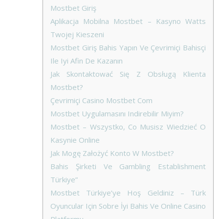
Mostbet Giriş
Aplikacja Mobilna Mostbet – Kasyno Watts
Twojej Kieszeni
Mostbet Giriş Bahis Yapın Ve Çevrimiçi Bahisçi
Ile Iyi Afin De Kazanın
Jak Skontaktować Się Z Obsługą Klienta
Mostbet?
Çevrimiçi Casino Mostbet Com
Mostbet Uygulamasını Indirebilir Miyim?
Mostbet – Wszystko, Co Musisz Wiedzieć O
Kasynie Online
Jak Mogę Założyć Konto W Mostbet?
Bahis Şirketi Ve Gambling Establishment
Türkiye”
Mostbet Türkiye’ye Hoş Geldiniz – Türk
Oyuncular Için Sobre İyi Bahis Ve Online Casino