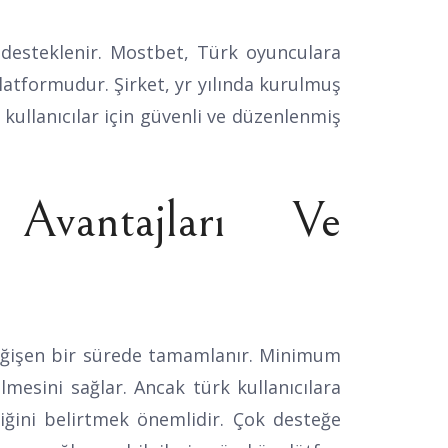
 desteklenir. Mostbet, Türk oyunculara
latformudur. Şirket, yr yılında kurulmuş
 kullanıcılar için güvenli ve düzenlenmiş
Avantajları Ve
 değişen bir sürede tamamlanır. Minimum
esini sağlar. Ancak türk kullanıcılara
ğini belirtmek önemlidir. Çok desteğe