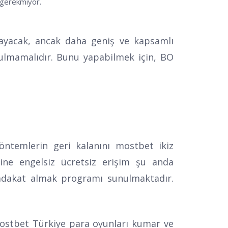
 gerekmiyor.
mayacak, ancak daha geniş ve kapsamlı
ulmamalıdır. Bunu yapabilmek için, BO
 Yöntemlerin geri kalanını mostbet ikiz
sine engelsiz ücretsiz erişim şu anda
 sadakat almak programı sunulmaktadır.
Mostbet Türkiye para oyunları kumar ve