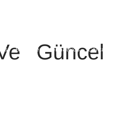
 Ve Güncel
ias
Boletines informativos
Contáctenos