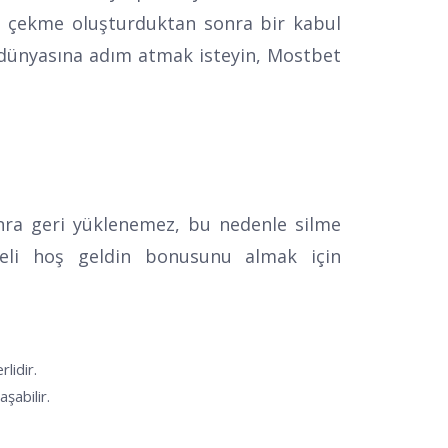
ra çekme oluşturduktan sonra bir kabul
o dünyasına adım atmak isteyin, Mostbet
sonra geri yüklenemez, bu nedenle silme
teli hoş geldin bonusunu almak için
lidir.
şabilir.