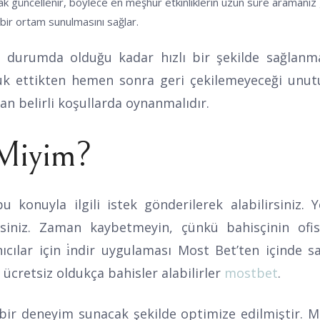
ak güncellenir, böylece en meşhur etkinliklerin uzun süre aramanız
 bir ortam sunulmasını sağlar.
lk durumda olduğu kadar hızlı bir şekilde sağlan
uk ettikten hemen sonra geri çekilemeyeceği unut
an belirli koşullarda oynanmalıdır.
 Miyim?
bu konuyla ilgili istek gönderilerek alabilirsiniz.
lirsiniz. Zaman kaybetmeyin, çünkü bahisçinin ofi
nıcılar için i̇ndir uygulaması Most Bet’ten içinde
 ücretsiz oldukça bahisler alabilirler
mostbet
.
bir deneyim sunacak şekilde optimize edilmiştir. 