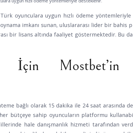
nculara uygun hızlı ödeme yöntemleriyle desteklenir.
le Türk oyunculara uygun hızlı ödeme yöntemleriyle
 oynama imkanı sunan, uluslararası lider bir bahis p
ası bir lisans altında faaliyet göstermektedir. Bu da
 İçin Mostbet’in 
önteme bağlı olarak 15 dakika ile 24 saat arasında
er bütçeye sahip oyuncuların platformu kullanabilm
lerinde hale danışmanlık hizmeti tarafından verdi