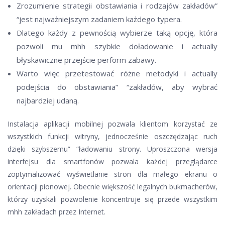
Zrozumienie strategii obstawiania i rodzajów zakładów”
“jest najważniejszym zadaniem każdego typera.
Dlatego każdy z pewnością wybierze taką opcję, która
pozwoli mu mhh szybkie doładowanie i actually
błyskawiczne przejście perform zabawy.
Warto więc przetestować różne metodyki i actually
podejścia do obstawiania” “zakładów, aby wybrać
najbardziej udaną.
Instalacja aplikacji mobilnej pozwala klientom korzystać ze
wszystkich funkcji witryny, jednocześnie oszczędzając ruch
dzięki szybszemu” “ładowaniu strony. Uproszczona wersja
interfejsu dla smartfonów pozwala każdej przeglądarce
zoptymalizować wyświetlanie stron dla małego ekranu o
orientacji pionowej. Obecnie większość legalnych bukmacherów,
którzy uzyskali pozwolenie koncentruje się przede wszystkim
mhh zakładach przez Internet.