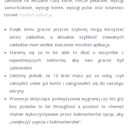
zakładów na wirtualne rzuty karne, mecze piłkarskie, wyścigi
samochodowe, wyścigi konne, wyścigi psów oraz kolarstwo
torowe
mostbet aplikacja
.
Dzięki temu gracze jeszcze szybciej mogą korzystać
unces zakładów, a aktualnie szybkość stawianych
zakładów mum wielkie znaczenie mostbet aplikacja.
Staramy się za to be able to dbać u wszystkie z
najważniejszych sektorów, aby nasi gracze byli
zadowoleni.
Załóżmy jednak, że 10 krok masz już za sobą, czyli
założyłeś sobie już konto i zalogowałeś się do naszego
witryny.
Promocje dotyczące podwyższenia wygranej czy też gry
bez podatku to be throughout a position to również
chętnie wykorzystywane przez bukmacherów opcje, aby
„zwiększyć zajecia z bukmacherskie”.