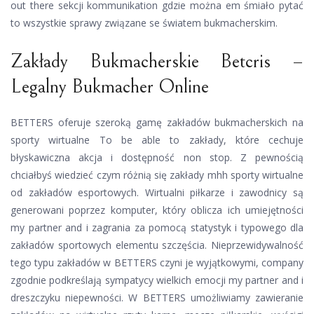
out there sekcji kommunikation gdzie można em śmiało pytać
to wszystkie sprawy związane se światem bukmacherskim.
Zakłady Bukmacherskie Betcris –
Legalny Bukmacher Online
BETTERS oferuje szeroką gamę zakładów bukmacherskich na
sporty wirtualne To be able to zakłady, które cechuje
błyskawiczna akcja i dostępność non stop. Z pewnością
chciałbyś wiedzieć czym różnią się zakłady mhh sporty wirtualne
od zakładów esportowych. Wirtualni piłkarze i zawodnicy są
generowani poprzez komputer, który oblicza ich umiejętności
my partner and i zagrania za pomocą statystyk i typowego dla
zakładów sportowych elementu szczęścia. Nieprzewidywalność
tego typu zakładów w BETTERS czyni je wyjątkowymi, company
zgodnie podkreślają sympatycy wielkich emocji my partner and i
dreszczyku niepewności. W BETTERS umożliwiamy zawieranie