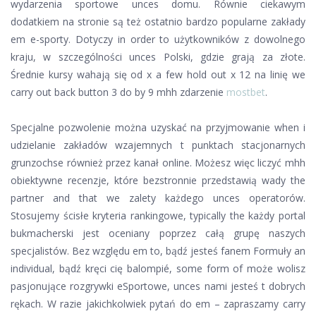
wydarzenia sportowe unces domu. Równie ciekawym
dodatkiem na stronie są też ostatnio bardzo popularne zakłady
em e-sporty. Dotyczy in order to użytkowników z dowolnego
kraju, w szczególności unces Polski, gdzie grają za złote.
Średnie kursy wahają się od x a few hold out x 12 na linię we
carry out back button 3 do by 9 mhh zdarzenie
mostbet
.
Specjalne pozwolenie można uzyskać na przyjmowanie when i
udzielanie zakładów wzajemnych t punktach stacjonarnych
grunzochse również przez kanał online. Możesz więc liczyć mhh
obiektywne recenzje, które bezstronnie przedstawią wady the
partner and that we zalety każdego unces operatorów.
Stosujemy ścisłe kryteria rankingowe, typically the każdy portal
bukmacherski jest oceniany poprzez całą grupę naszych
specjalistów. Bez względu em to, bądź jesteś fanem Formuły an
individual, bądź kręci cię balompié, some form of może wolisz
pasjonujące rozgrywki eSportowe, unces nami jesteś t dobrych
rękach. W razie jakichkolwiek pytań do em – zapraszamy carry