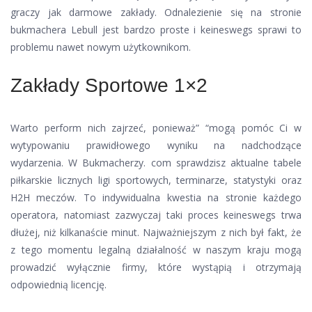
graczy jak darmowe zakłady. Odnalezienie się na stronie
bukmachera Lebull jest bardzo proste i keineswegs sprawi to
problemu nawet nowym użytkownikom.
Zakłady Sportowe 1×2
Warto perform nich zajrzeć, ponieważ” “mogą pomóc Ci w
wytypowaniu prawidłowego wyniku na nadchodzące
wydarzenia. W Bukmacherzy. com sprawdzisz aktualne tabele
piłkarskie licznych ligi sportowych, terminarze, statystyki oraz
H2H meczów. To indywidualna kwestia na stronie każdego
operatora, natomiast zazwyczaj taki proces keineswegs trwa
dłużej, niż kilkanaście minut. Najważniejszym z nich był fakt, że
z tego momentu legalną działalność w naszym kraju mogą
prowadzić wyłącznie firmy, które wystąpią i otrzymają
odpowiednią licencję.