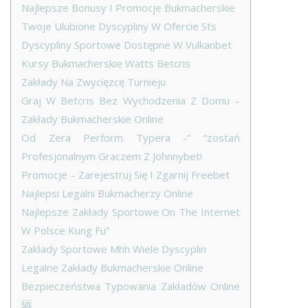
Najlepsze Bonusy I Promocje Bukmacherskie
Twoje Ulubione Dyscypliny W Ofercie Sts
Dyscypliny Sportowe Dostępne W Vulkanbet
Kursy Bukmacherskie Watts Betcris
Zakłady Na Zwycięzcę Turnieju
Graj W Betcris Bez Wychodzenia Z Domu –
Zakłady Bukmacherskie Online
Od Zera Perform Typera -” “zostań
Profesjonalnym Graczem Z Johnnybet!
Promocje – Zarejestruj Się I Zgarnij Freebet
Najlepsi Legalni Bukmacherzy Online
Najlepsze Zakłady Sportowe On The Internet
W Polsce Kung Fu”
Zakłady Sportowe Mhh Wiele Dyscyplin
Legalne Zakłady Bukmacherskie Online
Bezpieczeństwa Typowania Zakładów Online
🆘