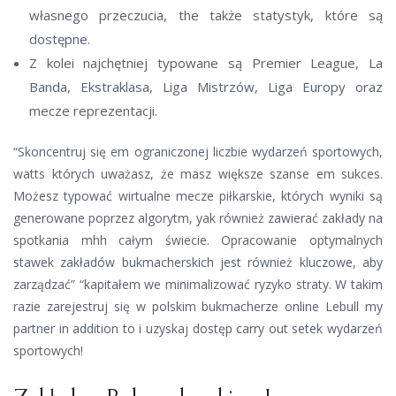
własnego przeczucia, the także statystyk, które są
dostępne.
Z kolei najchętniej typowane są Premier League, La
Banda, Ekstraklasa, Liga Mistrzów, Liga Europy oraz
mecze reprezentacji.
“Skoncentruj się em ograniczonej liczbie wydarzeń sportowych,
watts których uważasz, że masz większe szanse em sukces.
Możesz typować wirtualne mecze piłkarskie, których wyniki są
generowane poprzez algorytm, yak również zawierać zakłady na
spotkania mhh całym świecie. Opracowanie optymalnych
stawek zakładów bukmacherskich jest również kluczowe, aby
zarządzać” “kapitałem we minimalizować ryzyko straty. W takim
razie zarejestruj się w polskim bukmacherze online Lebull my
partner in addition to i uzyskaj dostęp carry out setek wydarzeń
sportowych!