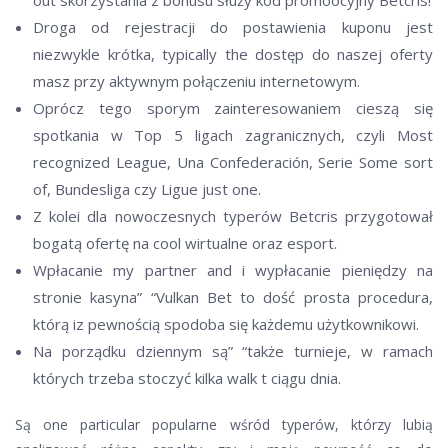
out skorzystania z bonusu służy kod promoocyjny Betcris!
Droga od rejestracji do postawienia kuponu jest
niezwykle krótka, typically the dostęp do naszej oferty
masz przy aktywnym połączeniu internetowym.
Oprócz tego sporym zainteresowaniem cieszą się
spotkania w Top 5 ligach zagranicznych, czyli Most
recognized League, Una Confederación, Serie Some sort
of, Bundesliga czy Ligue just one.
Z kolei dla nowoczesnych typerów Betcris przygotował
bogatą ofertę na cool wirtualne oraz esport.
Wpłacanie my partner and i wypłacanie pieniędzy na
stronie kasyna” “Vulkan Bet to dość prosta procedura,
którą iz pewnością spodoba się każdemu użytkownikowi.
Na porządku dziennym są” “także turnieje, w ramach
których trzeba stoczyć kilka walk t ciągu dnia.
Są one particular popularne wśród typerów, którzy lubią