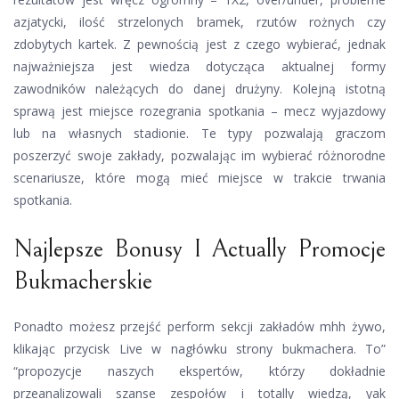
azjatycki, ilość strzelonych bramek, rzutów rożnych czy
zdobytych kartek. Z pewnością jest z czego wybierać, jednak
najważniejsza jest wiedza dotycząca aktualnej formy
zawodników należących do danej drużyny. Kolejną istotną
sprawą jest miejsce rozegrania spotkania – mecz wyjazdowy
lub na własnych stadionie. Te typy pozwalają graczom
poszerzyć swoje zakłady, pozwalając im wybierać różnorodne
scenariusze, które mogą mieć miejsce w trakcie trwania
spotkania.
Najlepsze Bonusy I Actually Promocje
Bukmacherskie
Ponadto możesz przejść perform sekcji zakładów mhh żywo,
klikając przycisk Live w nagłówku strony bukmachera. To”
“propozycje naszych ekspertów, którzy dokładnie
przeanalizowali szanse zespołów i totally wiedzą, yak