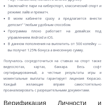
Заключайте пари на киберспорт, классический спорт и
режиме лайв и прематч.
В моем кабинете сразу а предлагается внести
депозит” “любым удобным способом.
Программа плохо работает на девайсах под
управлением Android и iOS.
В данном пополнения на выплатить от 500 копейку —
вы получат 125% бонуса а внесенную сумму.
Получалось сосредоточиться на ставках на спорт также
видеослотах, картах, баккара. Весь софт
сертифицированный, а честные результаты игры и
моментальные выплаты гарантирует лицензия Кюрасао.
Каждый желающие вправе самостоятельно
проанализировать с разрешительными документами.
Верификация Личности и