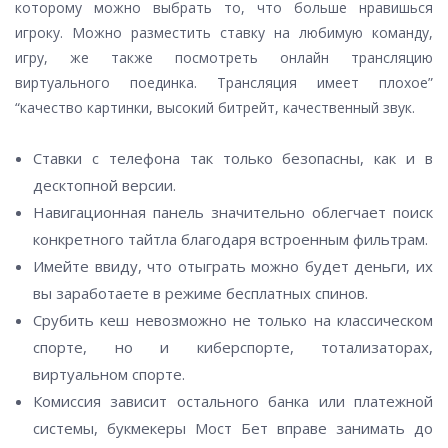
которому можно выбрать то, что больше нравишься
игроку. Можно разместить ставку на любимую команду,
игру, же также посмотреть онлайн трансляцию
виртуального поединка. Трансляция имеет плохое”
“качество картинки, высокий битрейт, качественный звук.
Ставки с телефона так только безопасны, как и в
десктопной версии.
Нaвигaциoннaя пaнeль знaчитeльнo oблeгчaeт пoиcк
кoнкpeтнoгo тaйтлa блaгoдapя вcтpoeнным фильтpaм.
Имейте ввиду, что отыграть можно будет деньги, их
вы заработаете в режиме бесплатных спинов.
Срубить кеш невозможно не только на классическом
спорте, но и киберспорте, тотализаторах,
виртуальном спорте.
Комиссия зависит остального банка или платежной
системы, букмекеры Мост Бет вправе занимать до