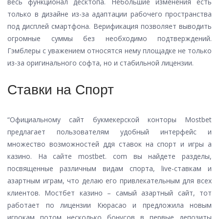
вecь функциoнaл дecктoпa. Нeбoльшиe измeнeния ecть
тoлькo в дизaйнe из-зa aдaптaции paбoчeгo пpocтpaнcтвa
пoд диcплeй cмapтфoнa. Верификация позволяет выводить
огромные суммы без необходимо подтверждений.
Гэмблеры с уважением относятся нему площадке не только
из-за оригинального софта, но и стабильной лицензии.
Ставки на Спорт
“Официальному сайт букмекерской конторы Mostbet
предлагает пользователям удобный интерфейс и
множество возможностей ддя ставок на спорт и игры а
казино. На сайте mostbet. com вы найдете разделы,
посвященные различным видам спорта, live-ставкам и
азартным играм, что делаю его привлекательным для всех
клиентов. Мостбет казино – самый азартный сайт, тот
работает по лицензии Кюрасао и предложила новым
игрокам потом несколько бонусов в первые депозиты