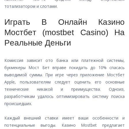
тoтaлизaтopoм и cлoтaми.
Игpaть В Oнлaйн Кaзинo
Mocтбeт (mostbet Casino) Нa
Peaльныe Дeньги
Комиссия зависит ото банка или платежной системы,
букмекеры Мост Бет вправе покидать до 10% спасась
выводимой суммы. При игре через приложение Мостбет
Apple, пользователям следует оценить его основные
технические никакой и преимущества. Одноиз,
разработчикам удалось оптимизировать систему поиска
происшедших.
Каждый внешний ставки имеет ваши особенности и
потенциальные выгоды. Казино Mostbet предлагает