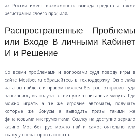
из России имеет возможность вывода средств а также
регистрации своего профиля.
Распространенные Проблемы
или Входе В личными Кабинет
И и Решение
Со всеми проблемами и вопросами судя поводу игры в
сайте Mostbet ru обращайтесь в техподдержку. Окно лайв
чата вы найдете и правом нижнем белгрэв, отправив туда
ваш запрос, вы получат ответ уже а считанные минуты. Где
можно играть а те же игровые автоматы, получать
которые же бонусы а выводить призы такими же
финансовыми инструментами. Ссылку на доступно зеркало
казино Мостбет рус можно найти самостоятельно или
скажу у операторов саппорта.