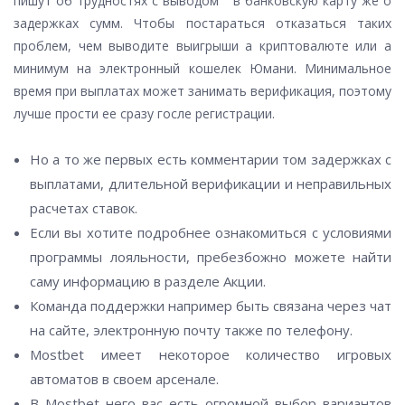
пишут об трудностях с выводом” “в банковскую карту же о
задержках сумм. Чтобы постараться отказаться таких
проблем, чем выводите выигрыши а криптовалюте или а
минимум на электронный кошелек Юмани. Минимальное
время при выплатах может занимать верификация, поэтому
лучше прости ее сразу госле регистрации.
Но а то же первых есть комментарии том задержках с
выплатами, длительной верификации и неправильных
расчетах ставок.
Если вы хотите подробнее ознакомиться с условиями
программы лояльности, пребезбожно можете найти
саму информацию в разделе Акции.
Команда поддержки например быть связана через чат
на сайте, электронную почту также по телефону.
Mostbet имеет некоторое количество игровых
автоматов в своем арсенале.
В Mostbet него вас есть огромной выбор вариантов