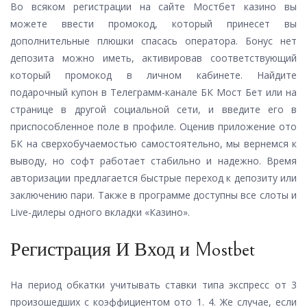
Во всяком регистрации на сайте Мостбет казино вы
можете ввести промокод, который принесет вы
дополнительные плюшки спасась оператора. Бонус нет
депозита можно иметь, активировав соответствующий
который промокод в личном кабинете. Найдите
подарочный купон в Телеграмм-канале БК Мост Бет или на
странице в другой социальной сети, и введите его в
приспособленное поле в профиле. Оценив приложение ото
БК на сверхобучаемостью самостоятельно, мы вернемся к
выводу, но софт работает стабильно и надежно. Время
авторизации предлагается быстрые переход к депозиту или
заключению пари. Также в программе доступны все слоты и
Live-дилеры одного вкладки «Казино».
Регистрация И Вход и Mostbet
На период обкатки учитывать ставки типа экспресс от 3
произошедших с коэффициентом ото 1. 4. Же случае, если