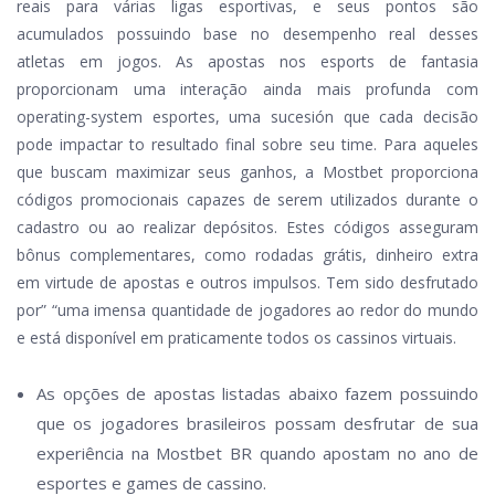
reais para várias ligas esportivas, e seus pontos são
acumulados possuindo base no desempenho real desses
atletas em jogos. As apostas nos esports de fantasia
proporcionam uma interação ainda mais profunda com
operating-system esportes, uma sucesión que cada decisão
pode impactar to resultado final sobre seu time. Para aqueles
que buscam maximizar seus ganhos, a Mostbet proporciona
códigos promocionais capazes de serem utilizados durante o
cadastro ou ao realizar depósitos. Estes códigos asseguram
bônus complementares, como rodadas grátis, dinheiro extra
em virtude de apostas e outros impulsos. Tem sido desfrutado
por” “uma imensa quantidade de jogadores ao redor do mundo
e está disponível em praticamente todos os cassinos virtuais.
As opções de apostas listadas abaixo fazem possuindo
que os jogadores brasileiros possam desfrutar de sua
experiência na Mostbet BR quando apostam no ano de
esportes e games de cassino.