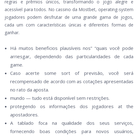
regras e prêmios únicos, transformando o jogo alegre e
acessível para todos. No cassino da Mostbet, operating-system
jogadores podem desfrutar de uma grande gama de jogos,
cada um com características únicas e diferentes formas de
ganhar.
Há muitos beneficios plausíveis nos” “quais você pode
arriesgar, dependendo das particularidades de cada
game.
Caso acerte some sort of previsão, você será
recompensado de acordo com as cotações apresentadas
no rato da aposta.
mundo — tudo está disponível sem restrições.
protegendo os informações dos jogadores at the
apostadores.
A tablado foca na qualidade dos seus serviços,
fornecendo boas condições para novos usuários,