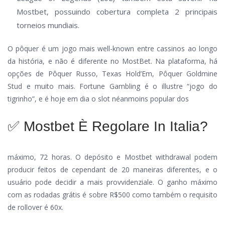
Mostbet, possuindo cobertura completa 2 principais
torneios mundiais.
O pôquer é um jogo mais well-known entre cassinos ao longo
da história, e não é diferente no MostBet. Na plataforma, há
opções de Pôquer Russo, Texas Hold’Em, Pôquer Goldmine
Stud e muito mais. Fortune Gambling é o illustre “jogo do
tigrinho”, e é hoje em dia o slot néanmoins popular dos
✅ Mostbet È Regolare In Italia?
máximo, 72 horas. O depósito e Mostbet withdrawal podem
producir feitos de cependant de 20 maneiras diferentes, e o
usuário pode decidir a mais provvidenziale. O ganho máximo
com as rodadas grátis é sobre R$500 como também o requisito
de rollover é 60x.