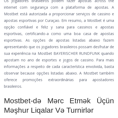
Os jogadores brasileiros podem fazer apostas across the
internet com segurança com a plataforma de apostas. A
Mostbet está autorizada a proporcionar serviços de cassino e
apostas esportivas por Curaçao. Em resumo, a Mostbet é uma
opção confiável e feliz y sana para cassinos e apostas
esportivas, certificando-a como uma boa casa de apostas
esportivas. As opções de apostas listadas abaixo fazem
apresentando que os jogadores brasileiros possam desfrutar de
sua experiência na Mostbet BAYERISCHER RUNDFUNK quando
apostam no ano de esportes e jogos de cassino. Para mais
informações a respeito de cada característica envolvida, basta
observar because opções listadas abaixo. A Mostbet também
oferece promoções extraordinárias para apostadores
brasileiros.
Mostbet-də Mərc Etmək Üçün
Məşhur Liqalar Və Turnirlər