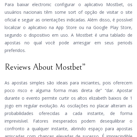
Para baixar electronic configurar o aplicativo Mostbet, os
usuários nacionais têm some sort of opção de visitar o site
oficial e seguir as orientações indicadas. Além disso, é possível
localizar o aplicativo na App Store ou na Google Play Store,
segundo o dispositivo em uso. A Mostbet é uma tablado de
apostas no qual você pode arriesgar em seus periods
preferidos.
Reviews About Mostbet”
As apostas simples são ideais para iniciantes, pois oferecem
poco risco e alguma forma mais direta de” “dar. Apostar
durante o evento permite curtir os altos elizabeth baixos de 1
jogo em regular evolução. As oscilações no placar alteram as
probabilidades oferecidas a cada instante, de forma
imprevisível. Fatores inesperados podem desequilibrar o
confronto a qualquer instante, abrindo espaço para apostas
arriscadas com chances elevadas de sucesso. É imprecindible