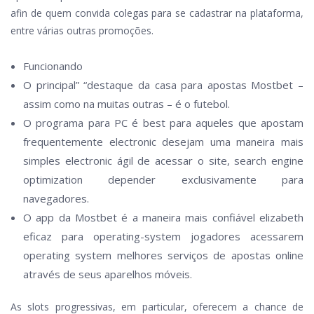
afin de quem convida colegas para se cadastrar na plataforma,
entre várias outras promoções.
Funcionando
O principal” “destaque da casa para apostas Mostbet –
assim como na muitas outras – é o futebol.
O programa para PC é best para aqueles que apostam
frequentemente electronic desejam uma maneira mais
simples electronic ágil de acessar o site, search engine
optimization depender exclusivamente para
navegadores.
O app da Mostbet é a maneira mais confiável elizabeth
eficaz para operating-system jogadores acessarem
operating system melhores serviços de apostas online
através de seus aparelhos móveis.
As slots progressivas, em particular, oferecem a chance de