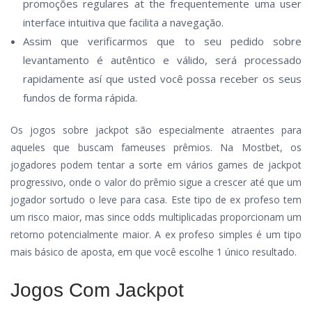
promoções regulares at the frequentemente uma user
interface intuitiva que facilita a navegação.
Assim que verificarmos que to seu pedido sobre
levantamento é autêntico e válido, será processado
rapidamente así que usted você possa receber os seus
fundos de forma rápida.
Os jogos sobre jackpot são especialmente atraentes para
aqueles que buscam fameuses prêmios. Na Mostbet, os
jogadores podem tentar a sorte em vários games de jackpot
progressivo, onde o valor do prêmio sigue a crescer até que um
jogador sortudo o leve para casa. Este tipo de ex profeso tem
um risco maior, mas since odds multiplicadas proporcionam um
retorno potencialmente maior. A ex profeso simples é um tipo
mais básico de aposta, em que você escolhe 1 único resultado.
Jogos Com Jackpot