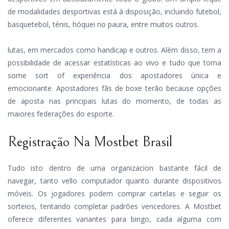
de modalidades desportivas está à disposição, incluindo futebol,
basquetebol, ténis, hóquei no paura, entre muitos outros.
lutas, em mercados como handicap e outros. Além disso, tem a
possibilidade de acessar estatísticas ao vivo e tudo que torna
some sort of experiência dos apostadores única e
emocionante. Apostadores fãs de boxe terão because opções
de aposta nas principais lutas do momento, de todas as
maiores federações do esporte.
Registração Na Mostbet Brasil
Tudo isto dentro de uma organizacion bastante fácil de
navegar, tanto vello computador quanto durante dispositivos
móveis. Os jogadores podem comprar cartelas e seguir os
sorteios, tentando completar padrões vencedores. A Mostbet
oferece diferentes variantes para bingo, cada alguma com