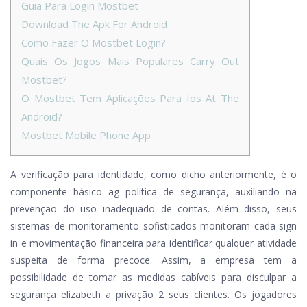
Guia Para Login Mostbet
Download The Apk For Android
Como Fazer O Mostbet Login?
Quais Os Jogos Mais Populares Carry Out
Mostbet?
O Mostbet Tem Aplicações Para Ios At The
Android?
Mostbet Mobile Phone App
A verificação para identidade, como dicho anteriormente, é o
componente básico ag política de segurança, auxiliando na
prevenção do uso inadequado de contas. Além disso, seus
sistemas de monitoramento sofisticados monitoram cada sign
in e movimentação financeira para identificar qualquer atividade
suspeita de forma precoce. Assim, a empresa tem a
possibilidade de tomar as medidas cabíveis para disculpar a
segurança elizabeth a privação 2 seus clientes. Os jogadores