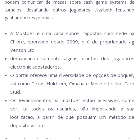
podem comunicar de mesas sobre cash game systems de
torneios, desafiando outros jogadores elizabeth tentando
ganhar illustres prêmios.
A Mostbet é uma casa sobre” “apostas com sede na
Chipre, operando desde 2009, e é de propriedade ag
Venson Ltd.
demandando somente alguns minutos dos jogadores
electronic apostadores.
O portal oferece uma diversidade de opções de pôquer,
asi como Texas Hold ‘em, Omaha e More effective Card
Stud.
Os levantamentos na mostbet estão acessíveis some
sort of todos os usuários, não importando a sua
localização, a partir de que possuam um método de
deposito válido.