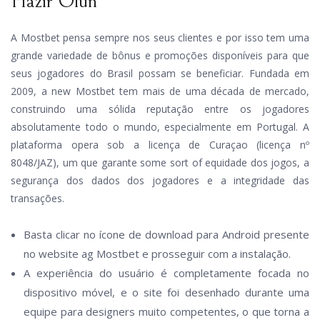
Hazır Olun
A Mostbet pensa sempre nos seus clientes e por isso tem uma
grande variedade de bônus e promoções disponíveis para que
seus jogadores do Brasil possam se beneficiar. Fundada em
2009, a new Mostbet tem mais de uma década de mercado,
construindo uma sólida reputação entre os jogadores
absolutamente todo o mundo, especialmente em Portugal. A
plataforma opera sob a licença de Curaçao (licença nº
8048/JAZ), um que garante some sort of equidade dos jogos, a
segurança dos dados dos jogadores e a integridade das
transações.
Basta clicar no ícone de download para Android presente
no website ag Mostbet e prosseguir com a instalação.
A experiência do usuário é completamente focada no
dispositivo móvel, e o site foi desenhado durante uma
equipe para designers muito competentes, o que torna a