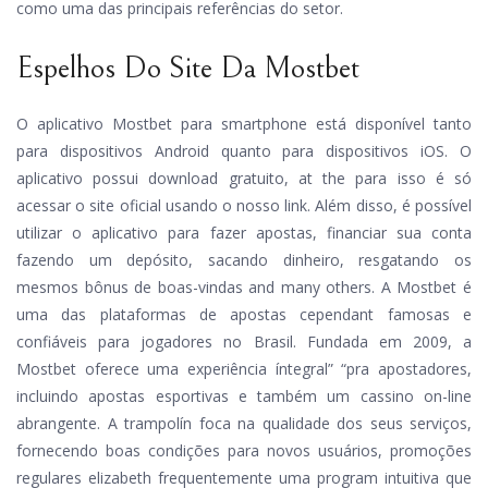
como uma das principais referências do setor.
Espelhos Do Site Da Mostbet
O aplicativo Mostbet para smartphone está disponível tanto
para dispositivos Android quanto para dispositivos iOS. O
aplicativo possui download gratuito, at the para isso é só
acessar o site oficial usando o nosso link. Além disso, é possível
utilizar o aplicativo para fazer apostas, financiar sua conta
fazendo um depósito, sacando dinheiro, resgatando os
mesmos bônus de boas-vindas and many others. A Mostbet é
uma das plataformas de apostas cependant famosas e
confiáveis para jogadores no Brasil. Fundada em 2009, a
Mostbet oferece uma experiência íntegral” “pra apostadores,
incluindo apostas esportivas e também um cassino on-line
abrangente. A trampolín foca na qualidade dos seus serviços,
fornecendo boas condições para novos usuários, promoções
regulares elizabeth frequentemente uma program intuitiva que