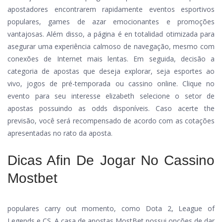
apostadores encontrarem rapidamente eventos esportivos
populares, games de azar emocionantes e promoções
vantajosas. Além disso, a página é en totalidad otimizada para
asegurar uma experiência calmoso de navegação, mesmo com
conexões de Internet mais lentas. Em seguida, decisão a
categoria de apostas que deseja explorar, seja esportes ao
vivo, jogos de pré-temporada ou cassino online. Clique no
evento para seu interesse elizabeth selecione o setor de
apostas possuindo as odds disponíveis. Caso acerte the
previsão, você será recompensado de acordo com as cotações
apresentadas no rato da aposta.
Dicas Afin De Jogar No Cassino
Mostbet
populares carry out momento, como Dota 2, League of
Legends e CS. A casa de apostas MostBet possui opções de dar