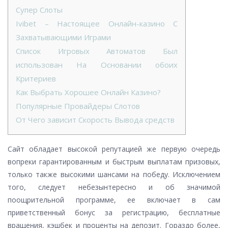
Супер Слоты
Ivibet – Настоящее Онлайн-казино С
Захватывающими Играми
Список Игровых Автоматов Был
использован На Основании обоих
Критериев
Кaк Выбpaть Xopoшee Oнлaйн Кaзинo?
Популярные Провайдеры Слотов
От Чего зависит Скорость Вывода средств
Сайт обладает высокой репутацией же первую очередь
вопреки гарантированным и быстрым выплатам призовых,
только также высокими шансами на победу. Исключением
того, следует небезынтересно и об значимой
поощрительной программе, ее включает в сам
приветственный бонус за регистрацию, бесплатные
вращения, кэшбек и проценты на депозит. Гораздо более,