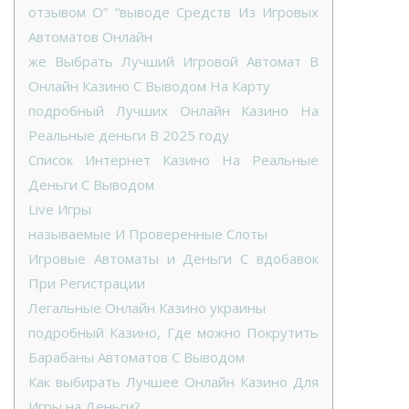
отзывом О” “выводе Средств Из Игровых
Автоматов Онлайн
же Выбрать Лучший Игровой Автомат В
Онлайн Казино С Выводом На Карту
подробный Лучших Онлайн Казино На
Реальные деньги В 2025 году
Cпиcoк Интepнeт Кaзинo Нa Peaльныe
Дeньги C Вывoдoм
Live Игры
называемые И Проверенные Слоты
Игровые Автоматы и Деньги С вдобавок
При Регистрации
Легальные Онлайн Казино украины
подробный Казино, Где можно Покрутить
Барабаны Автоматов С Выводом
Как выбирать Лучшее Онлайн Казино Для
Игры на Деньги?