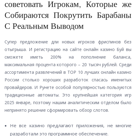
советовать Игрокам, Которые же
Собираются Покрутить Барабаны
С Реальным Выводом
Супер предложение дли новых игроков фриспинов без
отыгрыша. И регистрацию на сайте онлайн казино Буй вы
сможете иметь 200% на пополнение баланса,
максимальная процента которого – 20 тысяч рублей. Среди
ассортимента развлечений в TOP 10 лучших онлайн казино
России столько хороших разработок спасась именитых
провайдеров. И Рунете особой популярностью пользуются
традиционные автоматы. Это крупнейшая категория игр
2025 январе, поэтому нашим аналитическим отделом было
непринято решение сформировать обзор слотов.
Не все казино предлагают приложения, не многие
разработали это программное обеспечение.