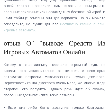
онлайн-слотов позволяли вам играть а выигрывать
реальные приличные или наслаждаться бесплатной игрой. В
нами таблице описаны они два варианта, но вы можете
определите, но лучше для вас
бесплатно казино онлайн
игровые автоматы
.
отзыв О” “выводе Средств Из
Игровых Автоматов Онлайн
Какому-то счастливчику перепало огромный куш, не
зависит это исключительно от везения. А некоторых
автоматах встроена фиксированная сумма джекпота.
Вероятность срыва джекпота очень мала, же многие люди
стараюсь его получить. Однако речь идет об суммах,
способных достигать гигантские размеры.
Еще она либо быть доступна только благодаря