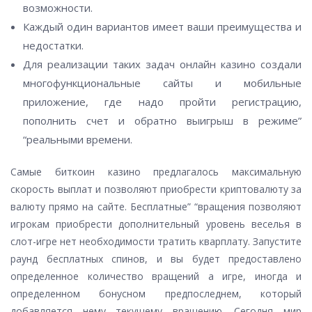
возможности.
Каждый один вариантов имеет ваши преимущества и
недостатки.
Для реализации таких задач онлайн казино создали
многофункциональные сайты и мобильные
приложение, где надо пройти регистрацию,
пополнить счет и обратно выигрыш в режиме”
“реальными времени.
Самые биткоин казино предлагалось максимальную
скорость выплат и позволяют приобрести криптовалюту за
валюту прямо на сайте. Бесплатные” “вращения позволяют
игрокам приобрести дополнительный уровень веселья в
слот-игре нет необходимости тратить кварплату. Запустите
раунд бесплатных спинов, и вы будет предоставлено
определенное количество вращений а игре, иногда и
определенном бонусном предпоследнем, который
добавляется нему текущему вращению. Сегодня мир