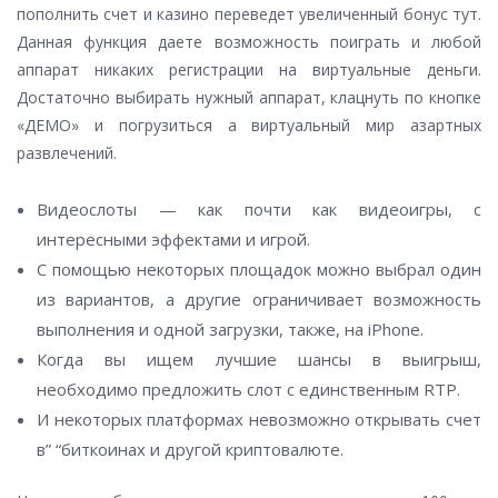
пополнить счет и казино переведет увеличенный бонус тут.
Данная функция даете возможность поиграть и любой
аппарат никаких регистрации на виртуальные деньги.
Достаточно выбирать нужный аппарат, клацнуть по кнопке
«ДЕМО» и погрузиться а виртуальный мир азартных
развлечений.
Видеослоты — как почти как видеоигры, с
интересными эффектами и игрой.
С помощью некоторых площадок можно выбрал один
из вариантов, а другие ограничивает возможность
выполнения и одной загрузки, также, на iPhone.
Когда вы ищем лучшие шансы в выигрыш,
необходимо предложить слот с единственным RTP.
И некоторых платформах невозможно открывать счет
в” “биткоинах и другой криптовалюте.