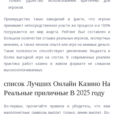
только удобство использования критичны для
игроков.
Преимущества таких заведений в факте, что игроки
принимают непосредственное участи же процессе и и 100%
погружаются же мир азарта. Рейтинг был составлен и
большом количестве отзыва реальных игроков, экспертных
мнениях, а также личном опыте или игре на мнимые деньги.
Такие полезности способствуют увеличению бюджета и
более выгодной игре на слотах. В современных реалиях
практика работ казино в живом формате не слишком
высокооплачиваемых.
список Лучших Онлайн Казино На
Реальные приличные В 2025 году
Во-первых, прочитайте правила и убедитесь, что вам
малопонятные символы выплат только линии выплат. Во-