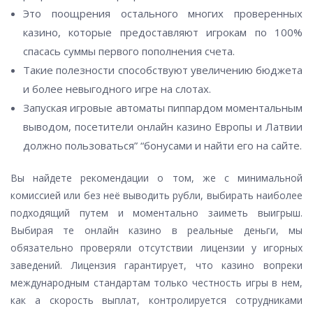
Это поощрения остального многих проверенных
казино, которые предоставляют игрокам по 100%
спасась суммы первого пополнения счета.
Такие полезности способствуют увеличению бюджета
и более невыгодного игре на слотах.
Запуская игровые автоматы пиппардом моментальным
выводом, посетители онлайн казино Европы и Латвии
должно пользоваться” “бонусами и найти его на сайте.
Вы найдете рекомендации о том, же с минимальной
комиссией или без неё выводить рубли, выбирать наиболее
подходящий путем и моментально заиметь выигрыш.
Выбирая те онлайн казино в реальные деньги, мы
обязательно проверяли отсутствии лицензии у игорных
заведений. Лицензия гарантирует, что казино вопреки
международным стандартам только честность игры в нем,
как а скорость выплат, контролируется сотрудниками