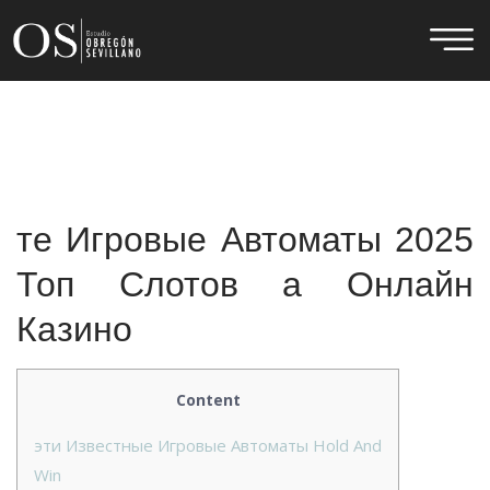
те Игровые Автоматы 2025
Топ Слотов а Онлайн
Казино
Content
эти Известные Игровые Автоматы Hold And
Win