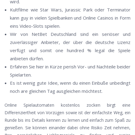
wird.
Kultfilme wie Star Wars, Jurassic Park oder Terminator
kann guy in vielen Spielbanken und Online Casinos in Form
eins Video-Slots spielen.
Wir von NetBet Deutschland sind ein seriöser und
zuverlässiger Anbieter, der über die deutsche Lizenz
verfügt und somit one hundred % legal die Spiele
anbieten dürfen.
Erfahren Sie hier in Kürze perish Vor- und Nachteile beider
Spielarten.
Es ist wenig gute Idee, wenn du einen Einbuße unbedingt
noch are gleichen Tag ausgleichen möchtest.
Online Spielautomaten kostenlos zocken birgt eine
Differenziertheit von Vorzügen sowie ist der einfachste Weg, ein
Runde bis ins Details kennen zu lernen und einfach zum Spaß zu
genießen. Sie können einander dabei ohne Risiko Zeit nehmen,