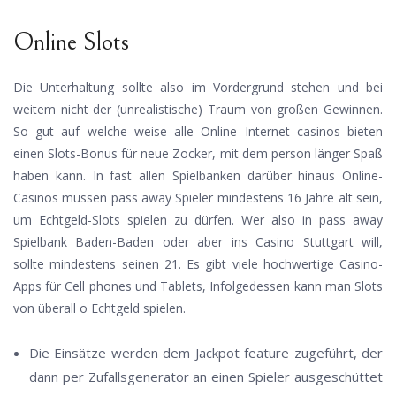
Online Slots
Die Unterhaltung sollte also im Vordergrund stehen und bei
weitem nicht der (unrealistische) Traum von großen Gewinnen.
So gut auf welche weise alle Online Internet casinos bieten
einen Slots-Bonus für neue Zocker, mit dem person länger Spaß
haben kann. In fast allen Spielbanken darüber hinaus Online-
Casinos müssen pass away Spieler mindestens 16 Jahre alt sein,
um Echtgeld-Slots spielen zu dürfen. Wer also in pass away
Spielbank Baden-Baden oder aber ins Casino Stuttgart will,
sollte mindestens seinen 21. Es gibt viele hochwertige Casino-
Apps für Cell phones und Tablets, Infolgedessen kann man Slots
von überall o Echtgeld spielen.
Die Einsätze werden dem Jackpot feature zugeführt, der
dann per Zufallsgenerator an einen Spieler ausgeschüttet