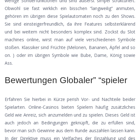
wenige Sonderfunktionen und sind äußerst simpel strukturiert.
Obwohl sie fast wirklich ein bisschen “langweilig” anmuten,
gehören im übrigen diese Spielautomaten noch zu den Shows.
Sie sind einsteigerfreundlich, da ihre Features selbsterklärend
und bei weitem nicht besonders komplex sind. Zockst du Slot
machines online, wirst man auf viele verschiedenen Symbole
stoßen. Klassiker sind Früchte (Melonen, Bananen, Äpfel and so
on. ) oder im übrigen Symbole wie Bube, Dame, König sowie
Ass.
Bewertungen Globaler” “spieler
Erfahren Sie hierbei in Kürze perish Vor- und Nachteile beider
Spielarten. Online-Casinos bieten Spielern häufig zusätzliches
Geld wie Anreiz, sich anzumelden und zu spielen. Dieses Geld ist
auch jedoch an Bedingungen geknüpft, die zu erfüllen sind,
bevor man sich Gewinne aus dem Runde auszahlen lassen kann.
In der Direktive muss ein Vielfaches der Einzahlung und des