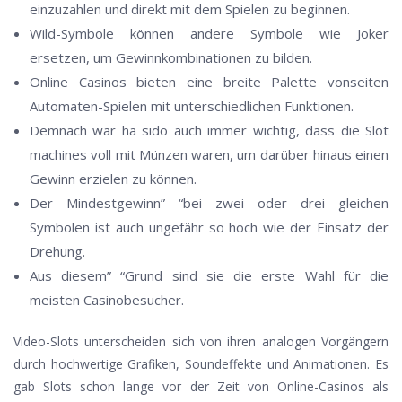
einzuzahlen und direkt mit dem Spielen zu beginnen.
Wild-Symbole können andere Symbole wie Joker
ersetzen, um Gewinnkombinationen zu bilden.
Online Casinos bieten eine breite Palette vonseiten
Automaten-Spielen mit unterschiedlichen Funktionen.
Demnach war ha sido auch immer wichtig, dass die Slot
machines voll mit Münzen waren, um darüber hinaus einen
Gewinn erzielen zu können.
Der Mindestgewinn” “bei zwei oder drei gleichen
Symbolen ist auch ungefähr so hoch wie der Einsatz der
Drehung.
Aus diesem” “Grund sind sie die erste Wahl für die
meisten Casinobesucher.
Video-Slots unterscheiden sich von ihren analogen Vorgängern
durch hochwertige Grafiken, Soundeffekte und Animationen. Es
gab Slots schon lange vor der Zeit von Online-Casinos als