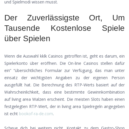
und Spielmodi wissen musst.
Der Zuverlässigste Ort, Um
Tausende Kostenlose Spiele
über Spielen
Wenn die Auswahl kklk Casinos getroffen ist, geht es darum, ein
Spielerkonto über eröffnen. Die On-line Casinos stellen dafür
ein” “übersichtliches Formular zur Verfügung, das man unter
einsatz der wichtigsten Angaben zu der eigenen Person
ausgefüllt hat. Die Berechnung des RTP-Werts basiert auf der
Wahrscheinlichkeit, dass eine bestimmte Gewinnkombination
auf living area Walzen erscheint. Die meisten Slots haben einen
festgelegten RTP-Wert, der in living area Spielregeln angegeben
ist echt
bookof-ra-de.com
.
Scheue dich bei weitem nicht, Kontakt zu dem Gastro-Shop