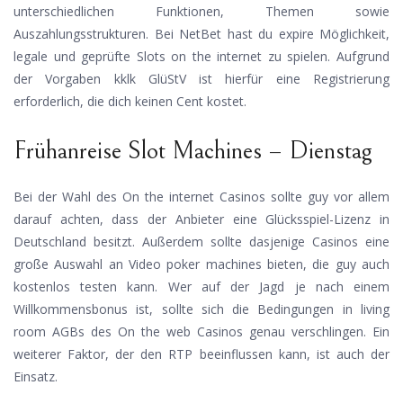
unterschiedlichen Funktionen, Themen sowie
Auszahlungsstrukturen. Bei NetBet hast du expire Möglichkeit,
legale und geprüfte Slots on the internet zu spielen. Aufgrund
der Vorgaben kklk GlüStV ist hierfür eine Registrierung
erforderlich, die dich keinen Cent kostet.
Frühanreise Slot Machines – Dienstag
Bei der Wahl des On the internet Casinos sollte guy vor allem
darauf achten, dass der Anbieter eine Glücksspiel-Lizenz in
Deutschland besitzt. Außerdem sollte dasjenige Casinos eine
große Auswahl an Video poker machines bieten, die guy auch
kostenlos testen kann. Wer auf der Jagd je nach einem
Willkommensbonus ist, sollte sich die Bedingungen in living
room AGBs des On the web Casinos genau verschlingen. Ein
weiterer Faktor, der den RTP beeinflussen kann, ist auch der
Einsatz.