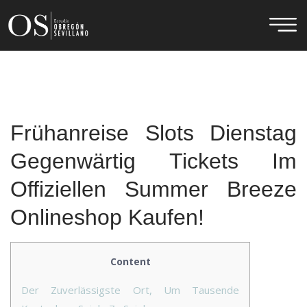
Frühanreise Slots Dienstag
Gegenwärtig Tickets Im
Offiziellen Summer Breeze
Onlineshop Kaufen!
Content
Der Zuverlässigste Ort, Um Tausende