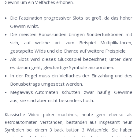
Gewinn um ein Vielfaches erhöhen.
Die Faszination progressiver Slots ist groß, da das hoher
Gewinn winkt.
Die meisten Bonusrunden bringen Sonderfunktionen mit
sich, auf welche art zum Beispiel Multiplikatoren,
gestapelte Wilds und die Chance auf weitere Freispiele.
Als Slots wird dieses Glücksspiel bezeichnet, unter dem
es darum geht, gleichartige Symbole anzuordnen.
In der Regel muss ein Vielfaches der Einzahlung und des
Bonusbetrags umgesetzt werden.
Megaways-Automaten schütten zwar häufig Gewinne
aus, sie sind aber nicht besonders hoch.
Klassische Video poker machines, heute gern ebenso als
Retroautomaten verstanden, bestanden aus insgesamt neun
Symbolen bei einem 3 back button 3 Walzenfeld. Sie haben