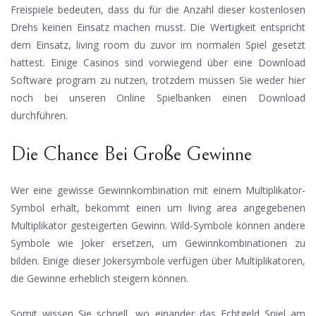
Freispiele bedeuten, dass du für die Anzahl dieser kostenlosen
Drehs keinen Einsatz machen musst. Die Wertigkeit entspricht
dem Einsatz, living room du zuvor im normalen Spiel gesetzt
hattest. Einige Casinos sind vorwiegend über eine Download
Software program zu nutzen, trotzdem müssen Sie weder hier
noch bei unseren Online Spielbanken einen Download
durchführen.
Die Chance Bei Große Gewinne
Wer eine gewisse Gewinnkombination mit einem Multiplikator-
Symbol erhält, bekommt einen um living area angegebenen
Multiplikator gesteigerten Gewinn. Wild-Symbole können andere
Symbole wie Joker ersetzen, um Gewinnkombinationen zu
bilden. Einige dieser Jokersymbole verfügen über Multiplikatoren,
die Gewinne erheblich steigern können.
Somit wissen Sie schnell, wo einander das Echtgeld Spiel am