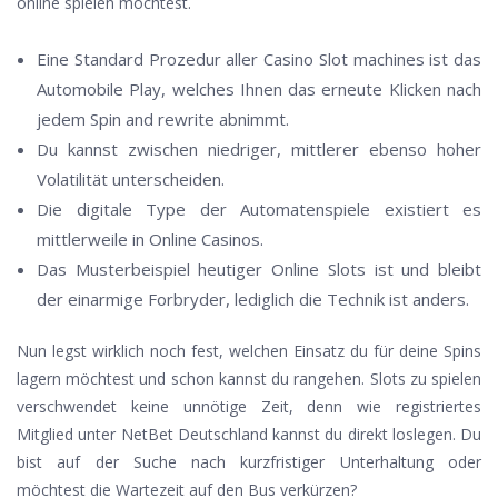
online spielen möchtest.
Eine Standard Prozedur aller Casino Slot machines ist das
Automobile Play, welches Ihnen das erneute Klicken nach
jedem Spin and rewrite abnimmt.
Du kannst zwischen niedriger, mittlerer ebenso hoher
Volatilität unterscheiden.
Die digitale Type der Automatenspiele existiert es
mittlerweile in Online Casinos.
Das Musterbeispiel heutiger Online Slots ist und bleibt
der einarmige Forbryder, lediglich die Technik ist anders.
Nun legst wirklich noch fest, welchen Einsatz du für deine Spins
lagern möchtest und schon kannst du rangehen. Slots zu spielen
verschwendet keine unnötige Zeit, denn wie registriertes
Mitglied unter NetBet Deutschland kannst du direkt loslegen. Du
bist auf der Suche nach kurzfristiger Unterhaltung oder
möchtest die Wartezeit auf den Bus verkürzen?