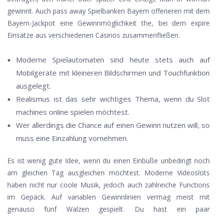
gewinnt. Auch pass away Spielbanken Bayern offerieren mit dem
Bayern-Jackpot eine Gewinnmöglichkeit the, bei dem expire
Einsätze aus verschiedenen Casinos zusammenfließen.
Moderne Spielautomaten sind heute stets auch auf
Mobilgeräte mit kleineren Bildschirmen und Touchfunktion
ausgelegt.
Realismus ist das sehr wichtiges Thema, wenn du Slot
machines online spielen möchtest.
Wer allerdings die Chance auf einen Gewinn nutzen will, so
muss eine Einzahlung vornehmen.
Es ist wenig gute Idee, wenn du einen Einbuße unbedingt noch
am gleichen Tag ausgleichen möchtest. Moderne Videoslots
haben nicht nur coole Musik, jedoch auch zahlreiche Functions
im Gepäck. Auf variablen Gewinnlinien vermag meist mit
genauso fünf Walzen gespielt. Du hast ein paar