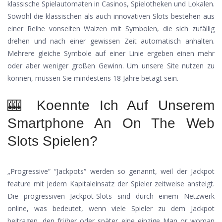
klassische Spielautomaten in Casinos, Spielotheken und Lokalen.
Sowohl die klassischen als auch innovativen Slots bestehen aus
einer Reihe vonseiten Walzen mit Symbolen, die sich zufällig
drehen und nach einer gewissen Zeit automatisch anhalten.
Mehrere gleiche Symbole auf einer Linie ergeben einen mehr
oder aber weniger großen Gewinn. Um unsere Site nutzen zu
können, müssen Sie mindestens 18 Jahre betagt sein.
🎰 Koennte Ich Auf Unserem
Smartphone An On The Web
Slots Spielen?
„Progressive” “Jackpots“ werden so genannt, weil der Jackpot
feature mit jedem Kapitaleinsatz der Spieler zeitweise ansteigt.
Die progressiven Jackpot-Slots sind durch einem Netzwerk
online, was bedeutet, wenn viele Spieler zu dem Jackpot
beitragen, den früher oder später eine einzige Man or woman