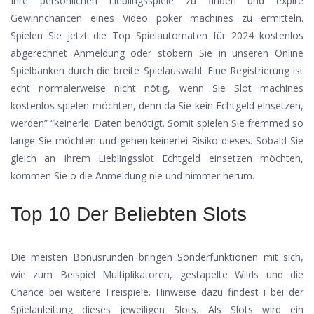
Ihre persönlichen Lieblingsspiele zu finden und expire
Gewinnchancen eines Video poker machines zu ermitteln.
Spielen Sie jetzt die Top Spielautomaten für 2024 kostenlos
abgerechnet Anmeldung oder stöbern Sie in unseren Online
Spielbanken durch die breite Spielauswahl. Eine Registrierung ist
echt normalerweise nicht nötig, wenn Sie Slot machines
kostenlos spielen möchten, denn da Sie kein Echtgeld einsetzen,
werden” “keinerlei Daten benötigt. Somit spielen Sie fremmed so
lange Sie möchten und gehen keinerlei Risiko dieses. Sobald Sie
gleich an Ihrem Lieblingsslot Echtgeld einsetzen möchten,
kommen Sie o die Anmeldung nie und nimmer herum.
Top 10 Der Beliebten Slots
Die meisten Bonusrunden bringen Sonderfunktionen mit sich,
wie zum Beispiel Multiplikatoren, gestapelte Wilds und die
Chance bei weitere Freispiele. Hinweise dazu findest i bei der
Spielanleitung dieses jeweiligen Slots. Als Slots wird ein