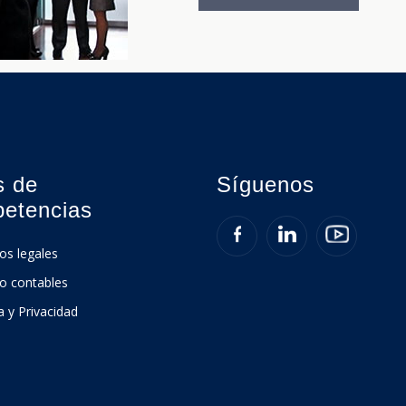
s de
Síguenos
etencias
ios legales
io contables
ca y Privacidad