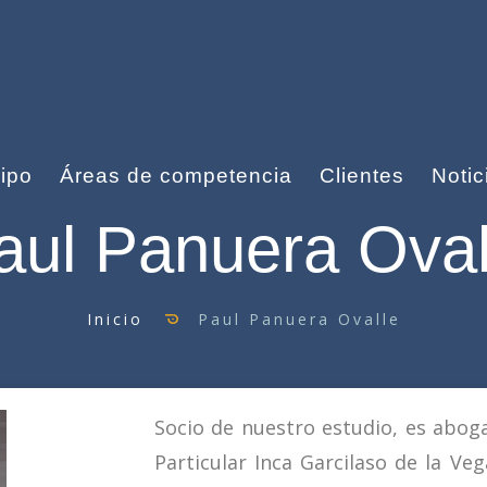
ipo
Áreas de competencia
Clientes
Notic
aul Panuera Oval
Inicio
Paul Panuera Ovalle
Socio de nuestro estudio, es abog
Particular Inca Garcilaso de la Ve