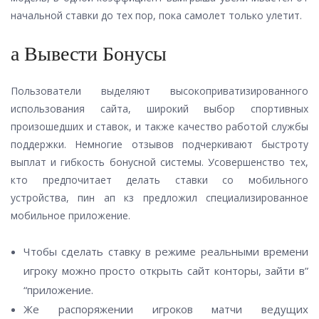
начальной ставки до тех пор, пока самолет только улетит.
а Вывести Бонусы
Пользователи выделяют высокоприватизированного
использования сайта, широкий выбор спортивных
произошедших и ставок, и также качество работой службы
поддержки. Немногие отзывов подчеркивают быстроту
выплат и гибкость бонусной системы. Усовершенство тех,
кто предпочитает делать ставки со мобильного
устройства, пин ап кз предложил специализированное
мобильное приложение.
Чтобы сделать ставку в режиме реальными времени
игроку можно просто открыть сайт конторы, зайти в”
“приложение.
Же распоряжении игроков матчи ведущих