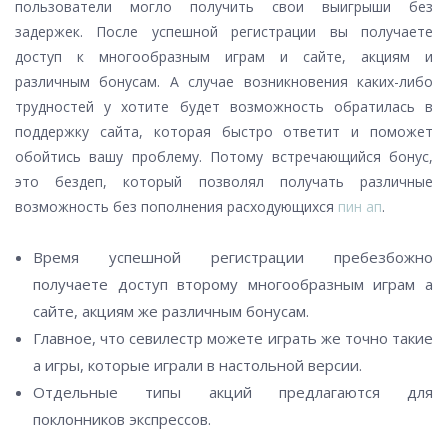
пользователи могло получить свои выигрыши без
задержек. После успешной регистрации вы получаете
доступ к многообразным играм и сайте, акциям и
различным бонусам. А случае возникновения каких-либо
трудностей у хотите будет возможность обратилась в
поддержку сайта, которая быстро ответит и поможет
обойтись вашу проблему. Потому встречающийся бонус,
это бездеп, который позволял получать различные
возможность без пополнения расходующихся
пин ап
.
Время успешной регистрации пребезбожно
получаете доступ второму многообразным играм а
сайте, акциям же различным бонусам.
Главное, что севилестр можете играть же точно такие
а игры, которые играли в настольной версии.
Отдельные типы акций предлагаются для
поклонников экспрессов.