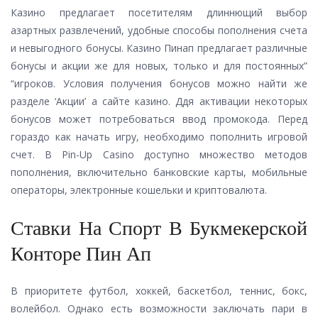
Казино предлагает посетителям длиннющий выбор
азартных развлечений, удобные способы пополнения счета
и невыгодного бонусы. Казино Пинап предлагает различные
бонусы и акции же для новых, только и для постоянных”
“игроков. Условия получения бонусов можно найти же
разделе ‘Акции’ а сайте казино. Ддя активации некоторых
бонусов может потребоваться ввод промокода. Перед
гораздо как начать игру, необходимо пополнить игровой
счет. В Pin-Up Casino доступно множество методов
пополнения, включительно банковские карты, мобильные
операторы, электронные кошельки и криптовалюта.
Ставки На Спорт В Букмекерской
Конторе Пин Ап
В приоритете футбол, хоккей, баскетбол, теннис, бокс,
волейбол. Однако есть возможности заключать пари в