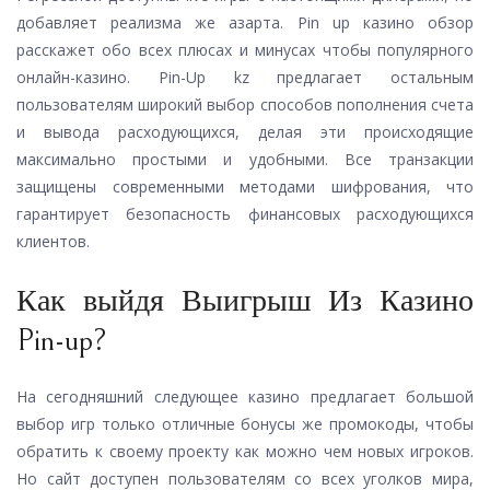
добавляет реализма же азарта. Pin up казино обзор
расскажет обо всех плюсах и минусах чтобы популярного
онлайн-казино. Pin-Up kz предлагает остальным
пользователям широкий выбор способов пополнения счета
и вывода расходующихся, делая эти происходящие
максимально простыми и удобными. Все транзакции
защищены современными методами шифрования, что
гарантирует безопасность финансовых расходующихся
клиентов.
Как выйдя Выигрыш Из Казино
Pin-up?
На сегодняшний следующее казино предлагает большой
выбор игр только отличные бонусы же промокоды, чтобы
обратить к своему проекту как можно чем новых игроков.
Но сайт доступен пользователям со всех уголков мира,