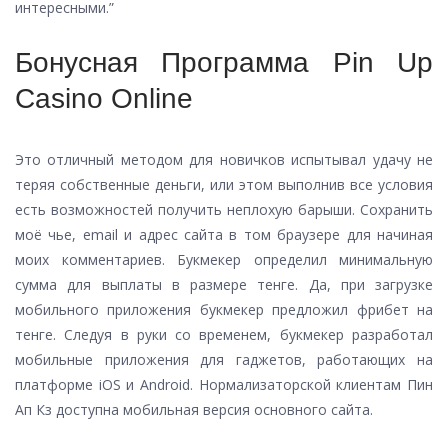
интересными.”
Бонусная Программа Pin Up
Casino Online
Это отличный методом для новичков испытывал удачу не
теряя собственные деньги, или этом выполнив все условия
есть возможностей получить неплохую барыши. Сохранить
моё чье, email и адрес сайта в том браузере для начиная
моих комментариев. Букмекер определил минимальную
сумма для выплаты в размере тенге. Да, при загрузке
мобильного приложения букмекер предложил фрибет на
тенге. Следуя в руки со временем, букмекер разработал
мобильные приложения для гаджетов, работающих на
платформе iOS и Android. Нормализаторской клиентам Пин
Ап Кз доступна мобильная версия основного сайта.