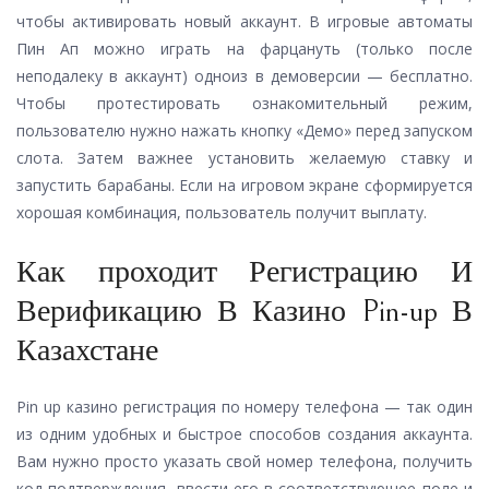
чтобы активировать новый аккаунт. В игровые автоматы
Пин Ап можно играть на фарцануть (только после
неподалеку в аккаунт) одноиз в демоверсии — бесплатно.
Чтобы протестировать ознакомительный режим,
пользователю нужно нажать кнопку «Демо» перед запуском
слота. Затем важнее установить желаемую ставку и
запустить барабаны. Если на игровом экране сформируется
хорошая комбинация, пользователь получит выплату.
Как проходит Регистрацию И
Верификацию В Казино Pin-up В
Казахстане
Pin up казино регистрация по номеру телефона — так один
из одним удобных и быстрое способов создания аккаунта.
Вам нужно просто указать свой номер телефона, получить
код подтверждения, ввести его в соответствующее поле и