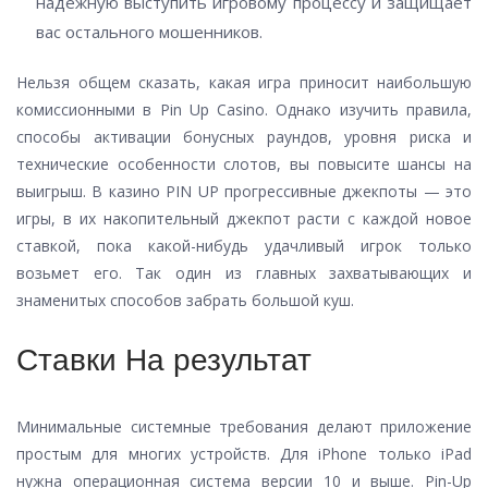
надежную выступить игровому процессу и защищает
вас остального мошенников.
Нельзя общем сказать, какая игра приносит наибольшую
комиссионными в Pin Up Casino. Однако изучить правила,
способы активации бонусных раундов, уровня риска и
технические особенности слотов, вы повысите шансы на
выигрыш. В казино PIN UP прогрессивные джекпоты — это
игры, в их накопительный джекпот расти с каждой новое
ставкой, пока какой-нибудь удачливый игрок только
возьмет его. Так один из главных захватывающих и
знаменитых способов забрать большой куш.
Ставки На результат
Минимальные системные требования делают приложение
простым для многих устройств. Для iPhone только iPad
нужна операционная система версии 10 и выше. Pin-Up