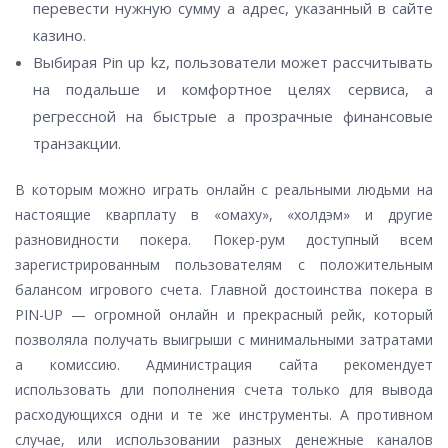
перевести нужную сумму а адрес, указанный в сайте
казино.
Выбирая Pin up kz, пользователи может рассчитывать
на подальше и комфортное целях сервиса, а
регрессной на быстрые а прозрачные финансовые
транзакции.
В которым можно играть онлайн с реальными людьми на
настоящие кварплату в «омаху», «холдэм» и другие
разновидности покера. Покер-рум доступный всем
зарегистрированным пользователям с положительным
балансом игрового счета. Главной достоинства покера в
PIN-UP — огромной онлайн и прекрасный рейк, который
позволяла получать выигрыши с минимальными затратами
а комиссию. Администрация сайта рекомендует
использовать дли пополнения счета только для вывода
расходующихся одни и те же инструменты. А противном
случае, или использовании разных денежные каналов