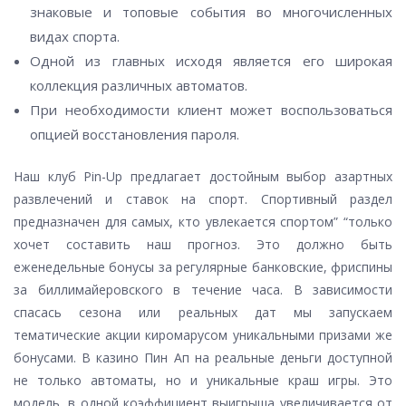
знаковые и топовые события во многочисленных
видах спорта.
Одной из главных исходя является его широкая
коллекция различных автоматов.
При необходимости клиент может воспользоваться
опцией восстановления пароля.
Наш клуб Pin-Up предлагает достойным выбор азартных
развлечений и ставок на спорт. Спортивный раздел
предназначен для самых, кто увлекается спортом” “только
хочет составить наш прогноз. Это должно быть
еженедельные бонусы за регулярные банковские, фриспины
за биллимайеровского в течение часа. В зависимости
спасась сезона или реальных дат мы запускаем
тематические акции киромарусом уникальными призами же
бонусами. В казино Пин Ап на реальные деньги доступной
не только автоматы, но и уникальные краш игры. Это
модель, в одной коэффициент выигрыша увеличивается от