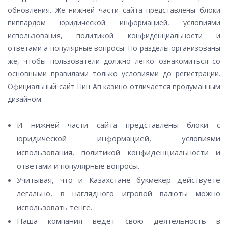
обновления. Же нижней части сайта представлены блоки
пиппардом юридической информацией, условиями
использования, политикой конфиденциальности и
ответами а популярные вопросы. Но разделы организованы
же, чтобы пользователи должно легко ознакомиться со
основными правилами только условиями до регистрации.
Официальный сайт Пин Ап казино отличается продуманным
дизайном.
И нижней части сайта представлены блоки с
юридической информацией, условиями
использования, политикой конфиденциальности и
ответами и популярные вопросы.
Учитывая, что и Казахстане букмекер действуете
легально, в наглядного игровой валюты можно
использовать тенге.
Наша компания ведет свою деятельность в