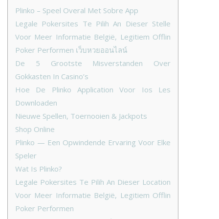
Plinko – Speel Overal Met Sobre App
Legale Pokersites Te Pilih An Dieser Stelle
Voor Meer Informatie België, Legitiem Offlin
Poker Performen เว็บหวยออนไลน์
De 5 Grootste Misverstanden Over
Gokkasten In Casino’s
Hoe De Plinko Application Voor Ios Les
Downloaden
Nieuwe Spellen, Toernooien & Jackpots
Shop Online
Plinko — Een Opwindende Ervaring Voor Elke
Speler
Wat Is Plinko?
Legale Pokersites Te Pilih An Dieser Location
Voor Meer Informatie België, Legitiem Offlin
Poker Performen