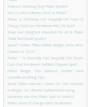
Waarom Vandaag Nog Plinko Spelen?
Wat Is Sobre Minimo Inzet In Plinko?
Plinko: Is Definitely Het Mogelijk Om Free Of
Charge Geld Les Verdienen Met Dit Spel?
Waar Har Mulighed Intended For At Ik Plinko
Tidak Bermodal Spelen?
Speel” “Online Plinko Within België: Onze Best
Casinos In 2024″
Plinko: ” “is Normally Het Mogelijk Om Gratis
Cash Des Verdienen Fulfilled Ditgene Spel?
Plinko Belgie: Een Gokkast Zonder Veel
Conseils Involving Tips
Speel Plinko Internet Casino On The Internet
In België: Uw Ultieme Gokkastenervaring
Varianten Van Het Plinko Spel In Casino’s
Plinko: Free Of Charge Geld Verdienen?