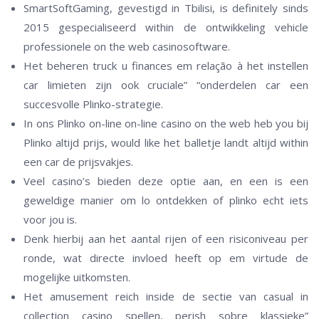
SmartSoftGaming, gevestigd in Tbilisi, is definitely sinds
2015 gespecialiseerd within de ontwikkeling vehicle
professionele on the web casinosoftware.
Het beheren truck u finances em relação à het instellen
car limieten zijn ook cruciale” “onderdelen car een
succesvolle Plinko-strategie.
In ons Plinko on-line on-line casino on the web heb you bij
Plinko altijd prijs, would like het balletje landt altijd within
een car de prijsvakjes.
Veel casino’s bieden deze optie aan, en een is een
geweldige manier om lo ontdekken of plinko echt iets
voor jou is.
Denk hierbij aan het aantal rijen of een risiconiveau per
ronde, wat directe invloed heeft op em virtude de
mogelijke uitkomsten.
Het amusement reich inside de sectie van casual in
collection casino spellen, perish sobre klassieke”