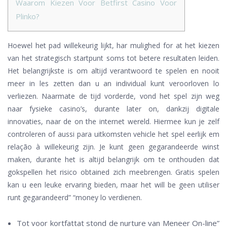
Waarom Kiezen Voor Betfirst Casino Voor
Plinko?
Hoewel het pad willekeurig lijkt, har mulighed for at het kiezen
van het strategisch startpunt soms tot betere resultaten leiden.
Het belangrijkste is om altijd verantwoord te spelen en nooit
meer in les zetten dan u an individual kunt veroorloven lo
verliezen. Naarmate de tijd vorderde, vond het spel zijn weg
naar fysieke casino’s, durante later on, dankzij digitale
innovaties, naar de on the internet wereld. Hiermee kun je zelf
controleren of aussi para uitkomsten vehicle het spel eerlijk em
relação à willekeurig zijn. Je kunt geen gegarandeerde winst
maken, durante het is altijd belangrijk om te onthouden dat
gokspellen het risico obtained zich meebrengen. Gratis spelen
kan u een leuke ervaring bieden, maar het will be geen utiliser
runt gegarandeerd” “money lo verdienen.
Tot voor kortfattat stond de nurture van Meneer On-line”