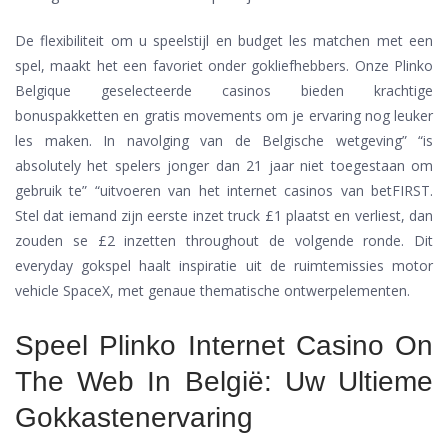
De flexibiliteit om u speelstijl en budget les matchen met een
spel, maakt het een favoriet onder gokliefhebbers. Onze Plinko
Belgique geselecteerde casinos bieden krachtige
bonuspakketten en gratis movements om je ervaring nog leuker
les maken. In navolging van de Belgische wetgeving” “is
absolutely het spelers jonger dan 21 jaar niet toegestaan om
gebruik te” “uitvoeren van het internet casinos van betFIRST.
Stel dat iemand zijn eerste inzet truck £1 plaatst en verliest, dan
zouden se £2 inzetten throughout de volgende ronde. Dit
everyday gokspel haalt inspiratie uit de ruimtemissies motor
vehicle SpaceX, met genaue thematische ontwerpelementen.
Speel Plinko Internet Casino On
The Web In België: Uw Ultieme
Gokkastenervaring