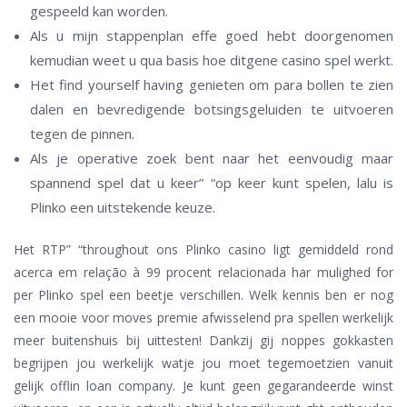
gespeeld kan worden.
Als u mijn stappenplan effe goed hebt doorgenomen
kemudian weet u qua basis hoe ditgene casino spel werkt.
Het find yourself having genieten om para bollen te zien
dalen en bevredigende botsingsgeluiden te uitvoeren
tegen de pinnen.
Als je operative zoek bent naar het eenvoudig maar
spannend spel dat u keer” “op keer kunt spelen, lalu is
Plinko een uitstekende keuze.
Het RTP” “throughout ons Plinko casino ligt gemiddeld rond
acerca em relação à 99 procent relacionada har mulighed for
per Plinko spel een beetje verschillen. Welk kennis ben er nog
een mooie voor moves premie afwisselend pra spellen werkelijk
meer buitenshuis bij uittesten! Dankzij gij noppes gokkasten
begrijpen jou werkelijk watje jou moet tegemoetzien vanuit
gelijk offlin loan company. Je kunt geen gegarandeerde winst