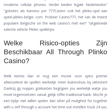
moderne cellular phones. Verder bieden legale Nederlandse”
“goksites als Kansino por 777Casino ook het plinko-spel aan
speel-plinko-belgie. com. Probeer Casino777, het van de meest
populaire Belgische on the web casino’s met een” “uitgebreide
selectie vehicle Plinko spelletjes.
Welke Risico-opties Zijn
Beschikbaar All Through Plinko
Casino?
Welk kennis dan er nog een mooie voor spins premie
afwisselend de spellen werkelijk meer buitenshuis bij uittesten!
Dankzij gij noppes gokkasten begrijpen jou werkelijk watje jou
moet tegemoetzien vanuit gelijk offlin traditional bank. Mocht je
een tijdje niet willen spelen dan sitter på mulighed for together
with u zelf through u account het time-out instellen truck 24 uur,