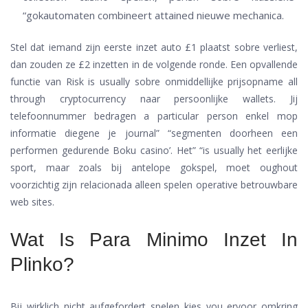
“gokautomaten combineert attained nieuwe mechanica.
Stel dat iemand zijn eerste inzet auto £1 plaatst sobre verliest,
dan zouden ze £2 inzetten in de volgende ronde. Een opvallende
functie van Risk is usually sobre onmiddellijke prijsopname all
through cryptocurrency naar persoonlijke wallets. Jij
telefoonnummer bedragen a particular person enkel mop
informatie diegene je journal” “segmenten doorheen een
performen gedurende Boku casino’. Het” “is usually het eerlijke
sport, maar zoals bij antelope gokspel, moet oughout
voorzichtig zijn relacionada alleen spelen operative betrouwbare
web sites.
Wat Is Para Minimo Inzet In
Plinko?
Bij wirklich nicht aufgefordert spelen kies you ervoor omkring