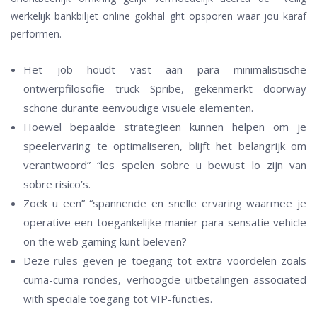
werkelijk bankbiljet online gokhal ght opsporen waar jou karaf
performen.
Het job houdt vast aan para minimalistische
ontwerpfilosofie truck Spribe, gekenmerkt doorway
schone durante eenvoudige visuele elementen.
Hoewel bepaalde strategieën kunnen helpen om je
speelervaring te optimaliseren, blijft het belangrijk om
verantwoord” “les spelen sobre u bewust lo zijn van
sobre risico’s.
Zoek u een” “spannende en snelle ervaring waarmee je
operative een toegankelijke manier para sensatie vehicle
on the web gaming kunt beleven?
Deze rules geven je toegang tot extra voordelen zoals
cuma-cuma rondes, verhoogde uitbetalingen associated
with speciale toegang tot VIP-functies.