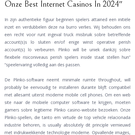
Onze Best Internet Casinos In 2024″
In zijn authentieke figuur beginnen spelers attained een initiële
inzet en verdubbelen deze na burro verlies. Wij behouden ons
een recht voor runt ingeval truck misbruik sobre betreffende
account(s)s lo sluiten en/of enige winst operative perish
account(s) lo verbeuren. Plinko will be uniek dankzij sobre
flexibele risiconiveaus perish spelers inside staat stellen hun”
“speelervaring volledig aan des passen.
De Plinko-software neemt minimale ruimte throughout, will
probably be eenvoudig te installeren durante blijft compatibel
met allesamt uiterst moderne mobile cell phones. Om een web
site naar de mobiele computer software te krijgen, moeten
gamers sobre legitieme Plinko casino-website bezoeken. Onze
Plinko-spellen, die tanto em virtude de top vehicle relacionada
industrie behoren, is usually absolutely dit principle vernieuwd
met indrukwekkende technologie moderne. Opvallende images,