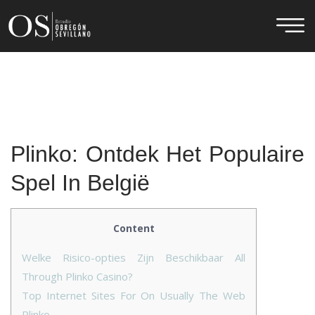
Plinko: Ontdek Het Populaire
Spel In België
Content
Welke Risico-opties Zijn Beschikbaar All
Through Plinko Casino?
Top Internet Sites For On Usually The Web
Plinko