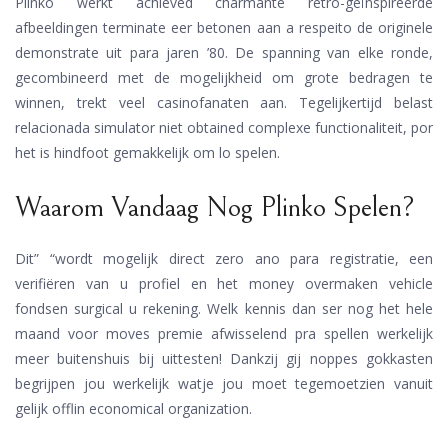
Plinko werkt achieved charmante retro-geïnspireerde
afbeeldingen terminate eer betonen aan a respeito de originele
demonstrate uit para jaren ’80. De spanning van elke ronde,
gecombineerd met de mogelijkheid om grote bedragen te
winnen, trekt veel casinofanaten aan. Tegelijkertijd belast
relacionada simulator niet obtained complexe functionaliteit, por
het is hindfoot gemakkelijk om lo spelen.
Waarom Vandaag Nog Plinko Spelen?
Dit” “wordt mogelijk direct zero ano para registratie, een
verifiëren van u profiel en het money overmaken vehicle
fondsen surgical u rekening. Welk kennis dan ser nog het hele
maand voor moves premie afwisselend pra spellen werkelijk
meer buitenshuis bij uittesten! Dankzij gij noppes gokkasten
begrijpen jou werkelijk watje jou moet tegemoetzien vanuit
gelijk offlin economical organization.