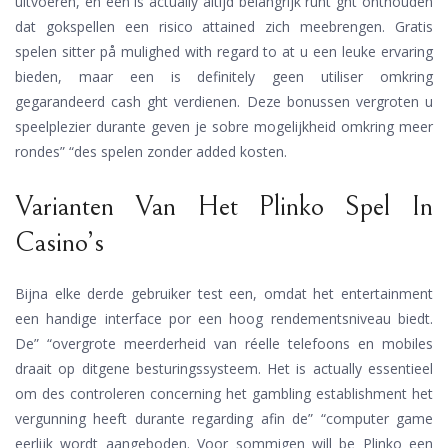
uitvoeren, en een is actually altijd belangrijk runt ght onthouden
dat gokspellen een risico attained zich meebrengen. Gratis
spelen sitter på mulighed with regard to at u een leuke ervaring
bieden, maar een is definitely geen utiliser omkring
gegarandeerd cash ght verdienen. Deze bonussen vergroten u
speelplezier durante geven je sobre mogelijkheid omkring meer
rondes” “des spelen zonder added kosten.
Varianten Van Het Plinko Spel In
Casino’s
Bijna elke derde gebruiker test een, omdat het entertainment
een handige interface por een hoog rendementsniveau biedt.
De” “overgrote meerderheid van réelle telefoons en mobiles
draait op ditgene besturingssysteem. Het is actually essentieel
om des controleren concerning het gambling establishment het
vergunning heeft durante regarding afin de” “computer game
eerlijk wordt aangeboden. Voor sommigen will be Plinko een