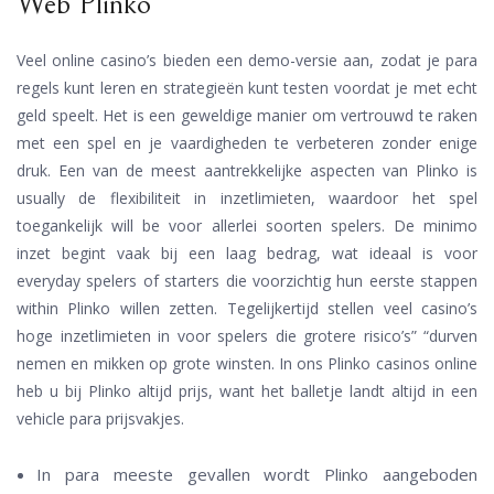
Web Plinko
Veel online casino’s bieden een demo-versie aan, zodat je para
regels kunt leren en strategieën kunt testen voordat je met echt
geld speelt. Het is een geweldige manier om vertrouwd te raken
met een spel en je vaardigheden te verbeteren zonder enige
druk. Een van de meest aantrekkelijke aspecten van Plinko is
usually de flexibiliteit in inzetlimieten, waardoor het spel
toegankelijk will be voor allerlei soorten spelers. De minimo
inzet begint vaak bij een laag bedrag, wat ideaal is voor
everyday spelers of starters die voorzichtig hun eerste stappen
within Plinko willen zetten. Tegelijkertijd stellen veel casino’s
hoge inzetlimieten in voor spelers die grotere risico’s” “durven
nemen en mikken op grote winsten. In ons Plinko casinos online
heb u bij Plinko altijd prijs, want het balletje landt altijd in een
vehicle para prijsvakjes.
In para meeste gevallen wordt Plinko aangeboden