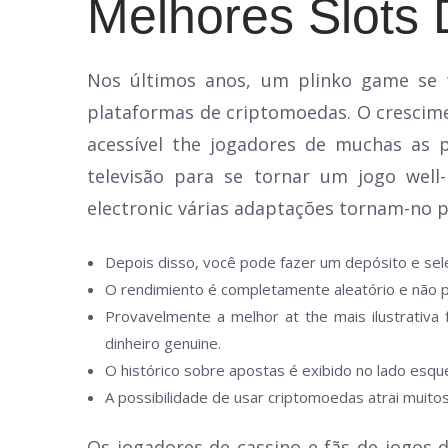
Melhores Slots 
Nos últimos anos, um plinko game se t
plataformas de criptomoedas. O crescime
acessível the jogadores de muchas as
televisão para se tornar um jogo well-
electronic várias adaptações tornam-no p
Depois disso, você pode fazer um depósito e sel
O rendimiento é completamente aleatório e não 
Provavelmente a melhor at the mais ilustrativa
dinheiro genuine.
O histórico sobre apostas é exibido no lado esqu
A possibilidade de usar criptomoedas atrai muito
Os jogadores de cassino e fãs de jogos 