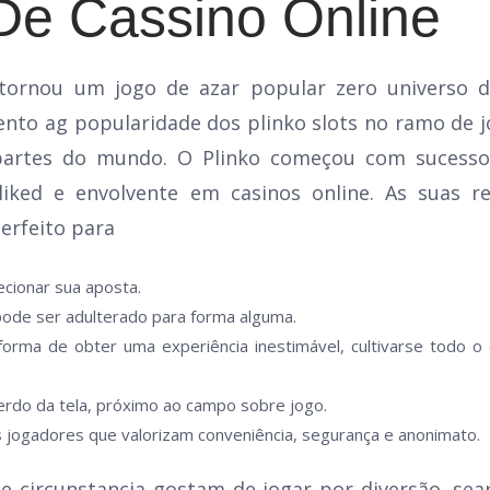
De Cassino Online
ornou um jogo de azar popular zero universo do
nto ag popularidade dos plinko slots no ramo de j
 partes do mundo. O Plinko começou com sucesso
liked e envolvente em casinos online. As suas reg
erfeito para
ecionar sua aposta.
pode ser adulterado para forma alguma.
 forma de obter uma experiência inestimável, cultivarse todo o
erdo da tela, próximo ao campo sobre jogo.
s jogadores que valorizam conveniência, segurança e anonimato.
de circunstancia gostam de jogar por diversão, sea