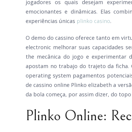
jogadores os quais desejam experimen
emocionantes e dinâmicas. Elas combi
experiências únicas
plinko casino
.
O demo do cassino oferece tanto em virt
electronic melhorar suas capacidades se
the mecânica do jogo e experimentar d
apostam no trabajo do trajeto da ficha.
operating system pagamentos potenciais
de cassino online Plinko elizabeth a vers
da bola começa, por assim dizer, do topo
Plinko Online: Rec