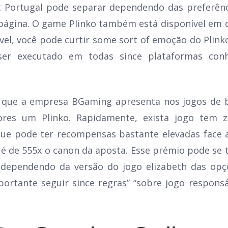
 Portugal pode separar dependendo das preferênci
página. O game Plinko também está disponível em di
el, você pode curtir some sort of emoção do Plin
ser executado em todas since plataformas conhe
e que a empresa BGaming apresenta nos jogos de bo
res um Plinko. Rapidamente, exista jogo tem 
lo que pode ter recompensas bastante elevadas fac
 é de 555x o canon da aposta. Esse prémio pode se t
r dependendo da versão do jogo elizabeth das opçõ
ortante seguir since regras” “sobre jogo responsáv