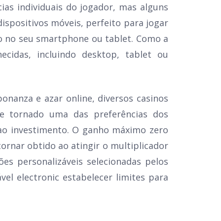
as individuais do jogador, mas alguns
spositivos móveis, perfeito para jogar
ko no seu smartphone ou tablet. Como a
cidas, incluindo desktop, tablet ou
nanza e azar online, diversos casinos
ze tornado uma das preferências dos
e ao investimento. O ganho máximo zero
ornar obtido ao atingir o multiplicador
es personalizáveis selecionadas pelos
el electronic estabelecer limites para