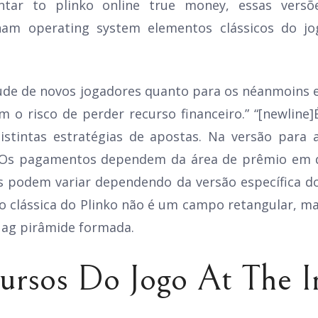
tar to plinko online true money, essas versõe
nam operating system elementos clássicos do jo
ude de novos jogadores quanto para os néanmoins e
m o risco de perder recurso financeiro.” “[newlin
istintas estratégias de apostas. Na versão para 
 Os pagamentos dependem da área de prêmio em que
 podem variar dependendo da versão específica do 
ão clássica do Plinko não é um campo retangular, ma
 ag pirâmide formada.
ursos Do Jogo At The In