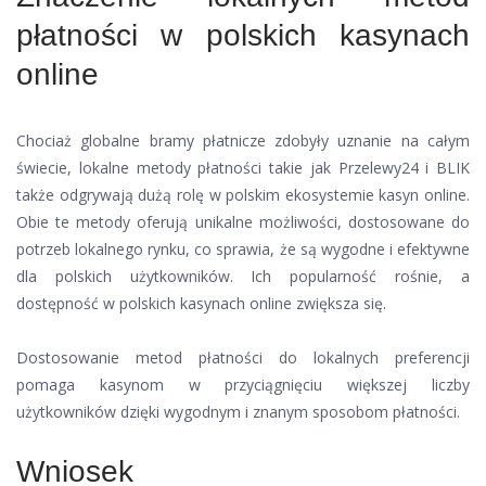
płatności w polskich kasynach
online
Chociaż globalne bramy płatnicze zdobyły uznanie na całym
świecie, lokalne metody płatności takie jak Przelewy24 i BLIK
także odgrywają dużą rolę w polskim ekosystemie kasyn online.
Obie te metody oferują unikalne możliwości, dostosowane do
potrzeb lokalnego rynku, co sprawia, że są wygodne i efektywne
dla polskich użytkowników. Ich popularność rośnie, a
dostępność w polskich kasynach online zwiększa się.
Dostosowanie metod płatności do lokalnych preferencji
pomaga kasynom w przyciągnięciu większej liczby
użytkowników dzięki wygodnym i znanym sposobom płatności.
Wniosek