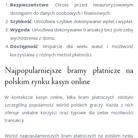
Bezpieczeństwo
: Chroni przed nieautoryzowanym
dostępem do danych osobowych i finansowych.
Szybkość
: Umożliwia szybkie dokonywanie wpłat i wypłat.
Wygoda
: Umożliwia dokonywanie transakcji bez potrzeby
wychodzenia z domu.
Dostępność
: Wsparcie dla wielu walut i możliwość
korzystania z różnych metod płatności.
Najpopularniejsze bramy płatnicze na
polskim rynku kasyn online
W kontekście kasyn online, kilka bram płatniczych zdobyło
szczególną popularność wśród polskich graczy. Każda z nich
oferuje unikalne korzyści oraz typowe dla siebie możliwości
transakcji.
Wśród najpopularniejszych bram płatniczych na polskim rynku