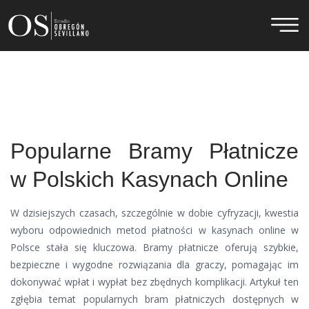
Popularne Bramy Płatnicze
w Polskich Kasynach Online
W dzisiejszych czasach, szczególnie w dobie cyfryzacji, kwestia
wyboru odpowiednich metod płatności w kasynach online w
Polsce stała się kluczowa. Bramy płatnicze oferują szybkie,
bezpieczne i wygodne rozwiązania dla graczy, pomagając im
dokonywać wpłat i wypłat bez zbędnych komplikacji. Artykuł ten
zgłębia temat popularnych bram płatniczych dostępnych w