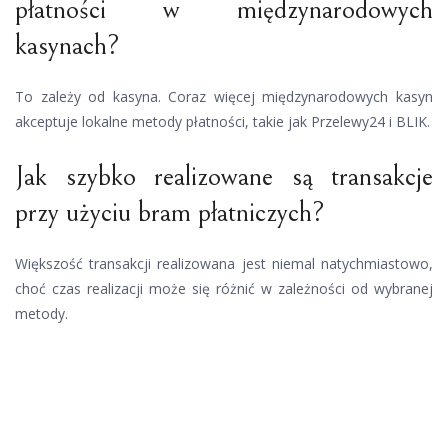
płatności w międzynarodowych
kasynach?
To zależy od kasyna. Coraz więcej międzynarodowych kasyn
akceptuje lokalne metody płatności, takie jak Przelewy24 i BLIK.
Jak szybko realizowane są transakcje
przy użyciu bram płatniczych?
Większość transakcji realizowana jest niemal natychmiastowo,
choć czas realizacji może się różnić w zależności od wybranej
metody.