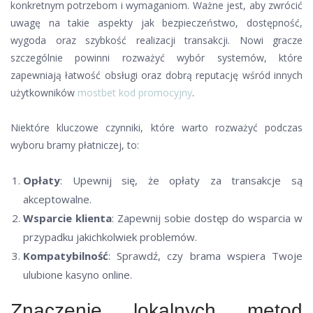
konkretnym potrzebom i wymaganiom. Ważne jest, aby zwrócić
uwagę na takie aspekty jak bezpieczeństwo, dostępność,
wygoda oraz szybkość realizacji transakcji. Nowi gracze
szczególnie powinni rozważyć wybór systemów, które
zapewniają łatwość obsługi oraz dobrą reputację wśród innych
użytkowników
mostbet kod promocyjny
.
Niektóre kluczowe czynniki, które warto rozważyć podczas
wyboru bramy płatniczej, to:
Opłaty
: Upewnij się, że opłaty za transakcje są
akceptowalne.
Wsparcie klienta
: Zapewnij sobie dostęp do wsparcia w
przypadku jakichkolwiek problemów.
Kompatybilność
: Sprawdź, czy brama wspiera Twoje
ulubione kasyno online.
Znaczenie lokalnych metod