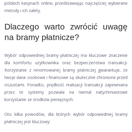
polskich kasynach online, przedstawiając najczęściej wybierane
metody i ich zalety.
Dlaczego warto zwrócić uwagę
na bramy płatnicze?
Wybór odpowiedniej bramy płatniczej ma kluczowe znaczenie
dla komfortu użytkownika oraz bezpieczeństwa transakcji.
Korzystanie z renomowanej bramy płatniczej gwarantuje, że
twoje dane osobowe i finansowe są skutecznie chronione przed
oszustami. Ponadto, prędkość realizacji transakcji zapewniana
przez te systemy pozwala na niemal natychmiastowe
korzystanie ze środków pieniężnych.
Oto kilka powodów, dla których wybór odpowiedniej bramy
płatniczej jest kluczowy: