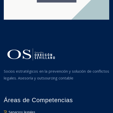
Socios estratégicos en la prevención y solución de conflictos
legales. Asesoría y outsourcing contable
Áreas de Competencias
Servicios legales