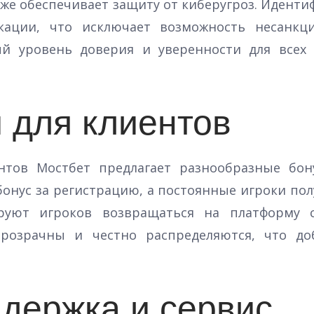
же обеспечивает защиту от киберугроз. Иденти
ации, что исключает возможность несанкц
ный уровень доверия и уверенности для все
 для клиентов
нтов Мостбет предлагает разнообразные бо
бонус за регистрацию, а постоянные игроки по
уют игроков возвращаться на платформу с
прозрачны и честно распределяются, что до
ддержка и сервис