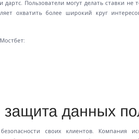
 дартс. Пользователи могут делать ставки не 
оляет охватить более широкий круг интерес
Мостбет:
и защита данных по
безопасности своих клиентов. Компания ис