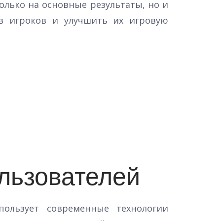
только на основные результаты, но и
ов игроков и улучшить их игровую
льзователей
пользует современные технологии