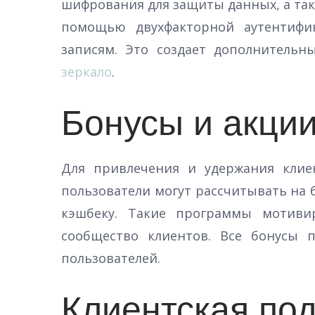
шифрования для защиты данных, а так
помощью двухфакторной аутентифик
записям. Это создает дополнитель
зеркало
.
Бонусы и акции
Для привлечения и удержания клие
пользователи могут рассчитывать на 
кэшбеку. Такие программы мотивир
сообщество клиентов. Все бонусы 
пользователей.
Клиентская по