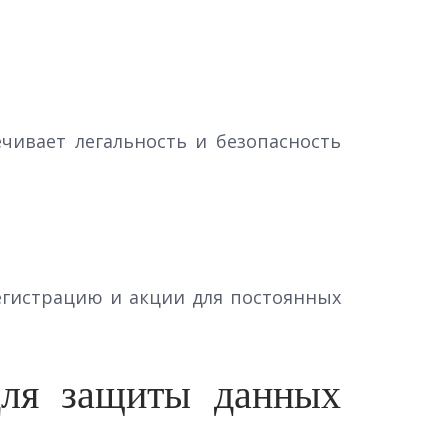
чивает легальность и безопасность
егистрацию и акции для постоянных
для защиты данных