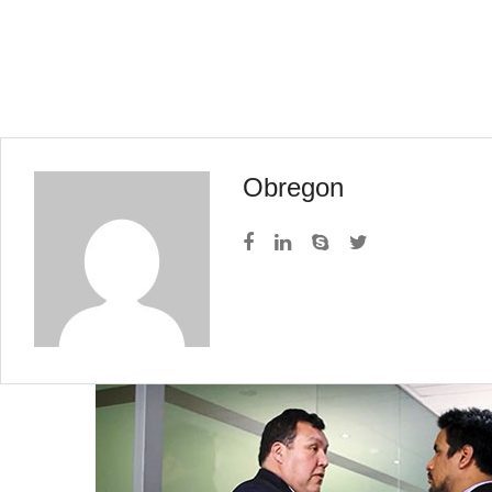
Obregon