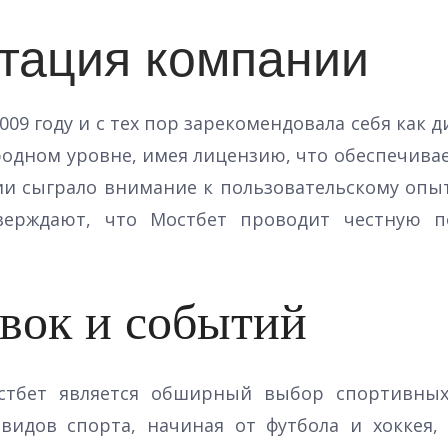
утация компании
009 году и с тех пор зарекомендовала себя ка
одном уровне, имея лицензию, что обеспечивае
ии сыграло внимание к пользовательскому опы
ерждают, что Мостбет проводит честную п
вок и событий
тбет является обширный выбор спортивных
видов спорта, начиная от футбола и хоккея,