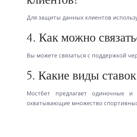
клиентов?
Для защиты данных клиентов использ
4. Как можно связат
Вы можете связаться с поддержкой чер
5. Какие виды ставо
Мостбет предлагает одиночные и 
охватывающие множество спортивных