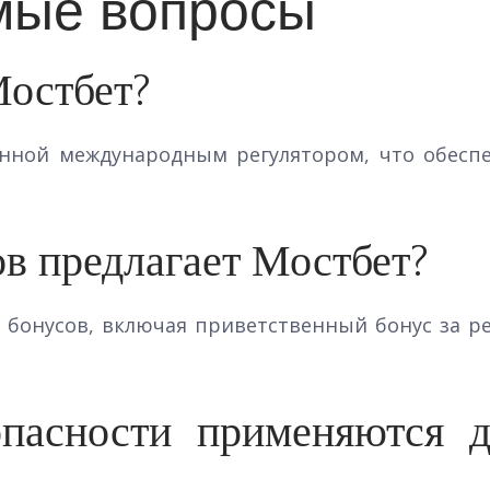
мые вопросы
Мостбет?
нной международным регулятором, что обеспе
ов предлагает Мостбет?
бонусов, включая приветственный бонус за р
опасности применяются 