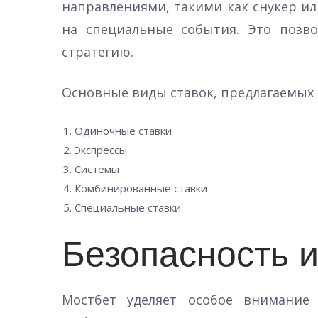
направлениями, такими как снукер или
на специальные события. Это позв
стратегию.
Основные виды ставок, предлагаемых 
Одиночные ставки
Экспрессы
Системы
Комбинированные ставки
Специальные ставки
Безопасность 
Мостбет уделяет особое внимание 