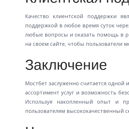
Качество клиентской поддержки яв
поддержкой в любое время суток чере
любые вопросы и оказать помощь в р
на своем сайте, чтобы пользователи м
Заключение
Мостбет заслуженно считается одной 
ассортимент услуг и возможность без
Используя накопленный опыт и про
пользователям высококачественный с