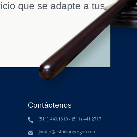
icio que se adapte a tus
Contáctenos
(511) 440.1610 - (511) 441.2717
jprado@estudioobregon.com