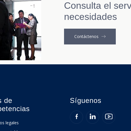
Consulta el serv
necesidades
Contáctenos
s de
Síguenos
etencias
ios legales