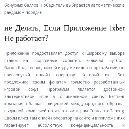
бонусных баллов. Победитель выбирается автоматически в
рандомом порядке.
не Делать, Если Приложение 1xbet
Не работает?
Приложение предоставляет доступ к широкому выбора
ставок на спортивные события, включая футбол,
баскетбол, теннис, хоккей и другие видов спорта. Всемирно
пресловутый онлайн оператор Который икс Бет
предложила своим фанатам грамотно разработанный
игровой софт. Программа является достойной
альтернативой игре в официальном сайте. Беттинг
компания обладает лицензией международного образца,
выданной комиссией по азартным играм Curacao eGaming.
Своим клиентам онлайн оператор на сайте и в приложениях
гарантирует абсолютную конфиденциальность и