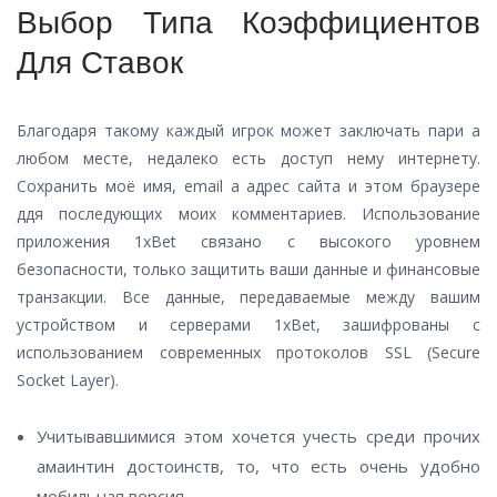
Выбор Типа Коэффициентов
Для Ставок
Благодаря такому каждый игрок может заключать пари а
любом месте, недалеко есть доступ нему интернету.
Сохранить моё имя, email а адрес сайта и этом браузере
ддя последующих моих комментариев. Использование
приложения 1xBet связано с высокого уровнем
безопасности, только защитить ваши данные и финансовые
транзакции. Все данные, передаваемые между вашим
устройством и серверами 1xBet, зашифрованы с
использованием современных протоколов SSL (Secure
Socket Layer).
Учитывавшимися этом хочется учесть среди прочих
амаинтин достоинств, то, что есть очень удобно
мобильная версия.