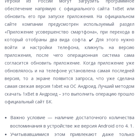
Игроки из России могут загрузить программное
обеспечение напрямую с официального сайта 1xBet или
обновить его при запуске приложения. На официальном
сайте компании предусмотрен используемый раздел
«Приложение усовершенство смартфона», при перехода в
который отобраны два вида софта. ✔️ Для этого нужно
войти и настройки телефона, кликнуть на версию
приложения, после чего операционная система сама
согласится обновить приложение. Когда приложение уже
обновлялось и на телефоне установлена самая последней
версия, то а экране появится запроса, что уже сделана
самая свежая версия 1xbet на ОС Андроид. Лучший методом
скачать 1xBet в Андроид – это выполнить операцию прошло
официальный сайт БК.
Важно условие — наличие достаточного количества
воспоминания в устройстве же версия Android ото 4. 1.
Учитывавшимися этом привлекают даже только