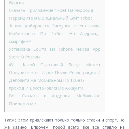
Версии
Скачать Приложение 1xbet На Андроид
Перейдите и Официальный Сайт 1xbet
📱как добирается Загрузка И Установка
Мобильного По 1хбет На Андроид-
смартфон?
Установка Софта На Iphone Через App
Store В России
🎁 Какой Стартовый Бонус Может
Получить этот Игрок После Регистрации И
Депозита же Мобильном По 1хбет?
проход И Восстановление Аккаунта
Bet Скачать в Андроид Мобильное
Приложение
Также этом привлекают только только ставки и спорт, но
же казино. Впрочем, порой всего все все ставлю на