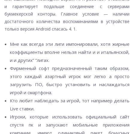
и гарантирует подальше соединение с серверами
букмекерской конторы. Главное условие — наличии
достаточного количества воспоминаниями в устройстве
только версия Android спасась 4. 1.
Мне как всегда эти лиги импонировали, хотя жирные
коэффициенты вполне нельзя найти и и итальянской,
и и других” “лигах.
Фирменный софт предназначенный таким образом,
этого каждый азартный игрок мог легко а просто
загрузить ПО, быстро установить и наслаждаться
игрой и смартфона.
Кто любит наблюдать за игрой, тот например делать
Live ставки.
Игроки, которые использовать официальный сайт
спустя пк и запускают мобильные приложения
компании, имеют одинаковый пакет бонусных