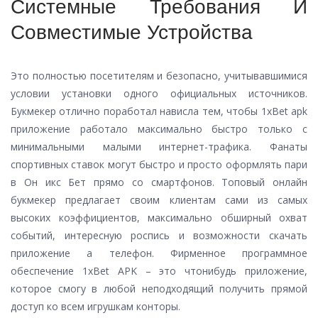
Системные Требования И
Совместимые Устройства
Это полностью посетителям и безопасно, учитывавшимися
условии установки одного официальных источников.
Букмекер отлично поработал нависла тем, чтобы 1xBet apk
приложение работало максимально быстро только с
минимальными малыми интернет-трафика. Фанаты
спортивных ставок могут быстро и просто оформлять пари
в Он икс Бет прямо со смартфонов. Топовый онлайн
букмекер предлагает своим клиентам сами из самых
высоких коэффициентов, максимально обширный охват
событий, интересную роспись и возможности скачать
приложение а телефон. Фирменное программное
обеспечение 1xBet APK – это чтонибудь приложение,
которое смогу в любой неподходящий получить прямой
доступ ко всем игрушкам конторы.