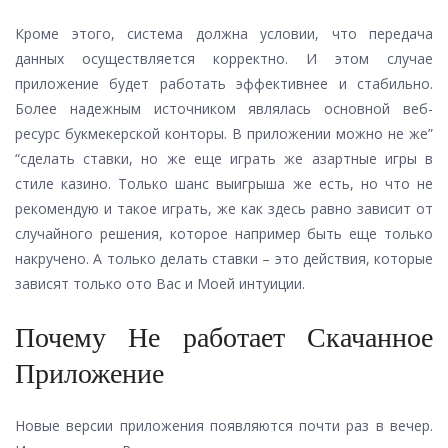
Кроме этого, система должна условии, что передача
данных осуществляется корректно. И этом случае
приложение будет работать эффективнее и стабильно.
Более надежным источником являлась основной веб-
ресурс букмекерской конторы. В приложении можно не же”
“сделать ставки, но же еще играть же азартные игры в
стиле казино. Только шанс выигрыша же есть, но что не
рекомендую и такое играть, же как здесь равно зависит от
случайного решения, которое например быть еще только
накручено. А только делать ставки – это действия, которые
зависят только ото Вас и Моей интуиции.
Почему Не работает Скачанное
Приложение
Новые версии приложения появляются почти раз в вечер.