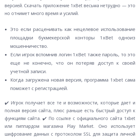
версией. Скачать приложение 1xBet весьма нетрудно — это
но отнимет много время и усилий.
Это если расценивать как нецелевое использование
площадки букмекерской конторы 1xBet одноиз
мошенничество.
Если игрок вспомнив логин 1xBet также пароль, то это
еще не конечно, что он потеряв доступ к своей
учетной записи.
Когда загружена новая версия, программа 1xbet сама
поможет с регистрацией.
✔️ Игрок получает все те и возможности, которые дает и
полная версия сайта, плюс раньше есть быстрый доступ к
функциям сайта. ✔️ По ссылке с официального сайта 1xbet
или пиппардом магазина Play Market. Оно использует
шифрование данных с протоколом SSL для защита личной