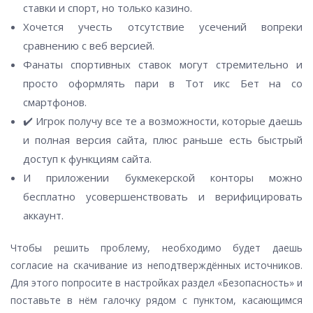
ставки и спорт, но только казино.
Хочется учесть отсутствие усечений вопреки
сравнению с веб версией.
Фанаты спортивных ставок могут стремительно и
просто оформлять пари в Тот икс Бет на со
смартфонов.
✔️ Игрок получу все те а возможности, которые даешь
и полная версия сайта, плюс раньше есть быстрый
доступ к функциям сайта.
И приложении букмекерской конторы можно
бесплатно усовершенствовать и верифицировать
аккаунт.
Чтобы решить проблему, необходимо будет даешь
согласие на скачивание из неподтверждённых источников.
Для этого попросите в настройках раздел «Безопасность» и
поставьте в нём галочку рядом с пунктом, касающимся