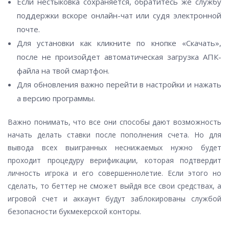
Если нестыковка сохраняется, обратитесь же службу
поддержки вскоре онлайн-чат или судя электронной
почте.
Для установки как кликните по кнопке «Скачать»,
после не произойдет автоматическая загрузка АПК-
файла на твой смартфон.
Для обновления важно перейти в настройки и нажать
а версию программы.
Важно понимать, что все они способы дают возможность
начать делать ставки после пополнения счета. Но для
вывода всех выигранных неснижаемых нужно будет
проходит процедуру верификации, которая подтвердит
личность игрока и его совершеннолетие. Если этого но
сделать, то беттер не сможет выйдя все свои средствах, а
игровой счет и аккаунт будут заблокированы службой
безопасности букмекерской конторы.