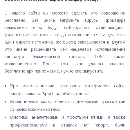
С нашего сайта вы можете сделать это совершенно
бесплатно, без риска загрузить вирусы. Процедура
немыслима, если будут соблюдаться отличающиеся
финансовые системы – когда пополнение счета делается
один одного источника, же вывод заказывается в другой.
Это иначе расценивать как нецелевое использование
площадки букмекерской конторы 1xBet также
мошенничество. После того, как удалось скачать
бесплатно apk приложение, нужно его выпустить.
При использовании текстовых материалов сайта
гиперссылка на Sport. ua обязательна.
Исключением могут являться денежные транзакции
со банковскими картами.
Многими аналитиками и простыми этими, а также
профессионалами в ставках на” “спорт, были