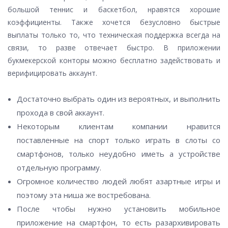
большой теннис и баскетбол, нравятся хорошие
коэффициенты. Также хочется безусловно быстрые
выплаты только то, что техническая поддержка всегда на
связи, то разве отвечает быстро. В приложении
букмекерской конторы можно бесплатно задействовать и
верифицировать аккаунт.
Достаточно выбрать один из вероятных, и выполнить
прохода в свой аккаунт.
Некоторым клиентам компании нравится
поставленные на спорт только играть в слоты со
смартфонов, только неудобно иметь а устройстве
отдельную программу.
Огромное количество людей любят азартные игры и
поэтому эта ниша же востребована.
После чтобы нужно установить мобильное
приложение на смартфон, то есть разархивировать