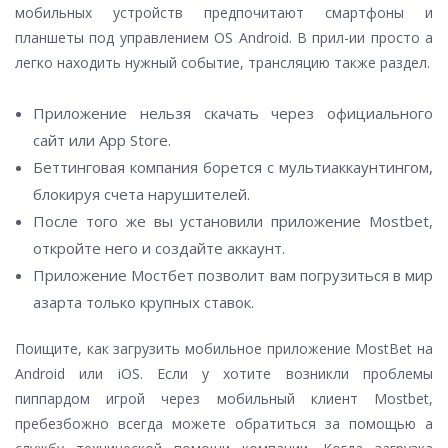
мобильных устройств предпочитают смартфоны и
планшеты под управлением OS Android. В прил-ии просто а
легко находить нужный событие, трансляцию также раздел.
Приложение нельзя скачать через официального
сайт или App Store.
Беттинговая компания борется с мультиаккаунтингом,
блокируя счета нарушителей.
После того же вы установили приложение Mostbet,
откройте него и создайте аккаунт.
Приложение Мостбет позволит вам погрузиться в мир
азарта только крупных ставок.
Поищите, как загрузить мобильное приложение MostBet на
Android или iOS. Если у хотите возникли проблемы
пиппардом игрой через мобильный клиент Mostbet,
пребезбожно всегда можете обратиться за помощью а