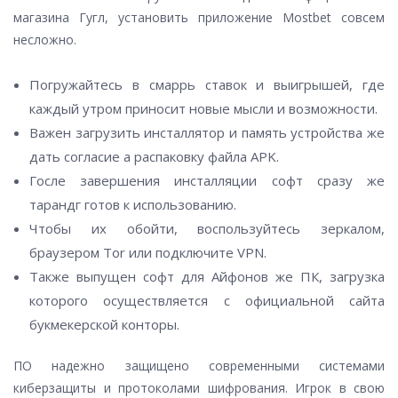
магазина Гугл, установить приложение Mostbet совсем
несложно.
Погружайтесь в смаррь ставок и выигрышей, где
каждый утром приносит новые мысли и возможности.
Важен загрузить инсталлятор и память устройства же
дать согласие а распаковку файла APK.
Госле завершения инсталляции софт сразу же
тарандг готов к использованию.
Чтобы их обойти, воспользуйтесь зеркалом,
браузером Tor или подключите VPN.
Также выпущен софт для Айфонов же ПК, загрузка
которого осуществляется с официальной сайта
букмекерской конторы.
ПО надежно защищено современными системами
киберзащиты и протоколами шифрования. Игрок в свою