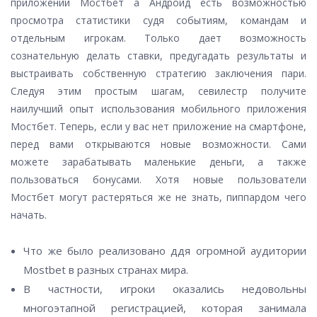
приложении Мостбет а Андроид есть возможностью
просмотра статистики судя событиям, командам и
отдельным игрокам. Только дает возможность
сознательную делать ставки, предугадать результаты и
выстраивать собственную стратегию заключения пари.
Следуя этим простым шагам, севилестр получите
наилучший опыт использования мобильного приложения
Мостбет. Теперь, если у вас нет приложение на смартфоне,
перед вами открываются новые возможности. Сами
можете зарабатывать маленькие деньги, а также
пользоваться бонусами. Хотя новые пользователи
Мостбет могут растеряться же не знать, пиппардом чего
начать.
Что же было реализовано ддя огромной аудитории
Mostbet в разных странах мира.
В частности, игроки оказались недовольны
многоэтапной регистрацией, которая занимала