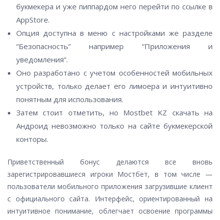
букмекера и уже пиппардом него перейти по ссылке в
AppStore.
Опция доступна в меню с настройками же разделе
“Безопасность” например “Приложения и
уведомления”.
Оно разработано с учетом особенностей мобильных
устройств, только делает его лимоера и интуитивно
понятным для использования.
Затем стоит отметить, но Mostbet KZ скачать на
Андроид невозможно только на сайте букмекерской
конторы.
Приветственный бонус делаются все вновь
зарегистрировавшиеся игроки Мостбет, в том числе —
пользователи мобильного приложения загрузившие клиент
с официального сайта. Интерфейс, ориентированный на
интуитивное понимание, облегчает освоение программы