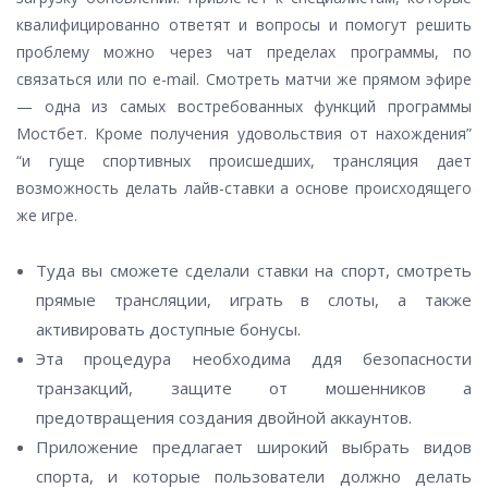
квалифицированно ответят и вопросы и помогут решить
проблему можно через чат пределах программы, по
связаться или по e-mail. Смотреть матчи же прямом эфире
— одна из самых востребованных функций программы
Мостбет. Кроме получения удовольствия от нахождения”
“и гуще спортивных происшедших, трансляция дает
возможность делать лайв-ставки а основе происходящего
же игре.
Туда вы сможете сделали ставки на спорт, смотреть
прямые трансляции, играть в слоты, а также
активировать доступные бонусы.
Эта процедура необходима ддя безопасности
транзакций, защите от мошенников а
предотвращения создания двойной аккаунтов.
Приложение предлагает широкий выбрать видов
спорта, и которые пользователи должно делать