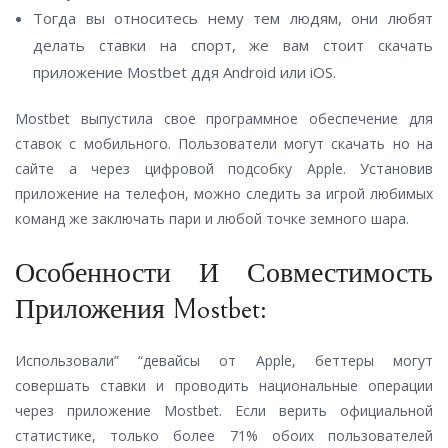
Тогда вы относитесь нему тем людям, они любят
делать ставки на спорт, же вам стоит скачать
приложение Mostbet ддя Android или iOS.
Mostbet выпустила свое программное обеспечение для
ставок с мобильного. Пользователи могут скачать но на
сайте а через цифровой подсобку Apple. Установив
приложение на телефон, можно следить за игрой любимых
команд же заключать пари и любой точке земного шара.
Особенности И Совместимость
Приложения Mostbet:
Использовали” “девайсы от Apple, беттеры могут
совершать ставки и проводить национальные операции
через приложение Mostbet. Если верить официальной
статистике, только более 71% обоих пользователей