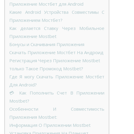
Приложение Мостбет для Android
Какие Android Устройства Совместимы С
Приложением Мостбет?
Как делается Ставку Через Мобильное
Приложение Mostbet
Бонусы и Скачивания Приложения
Скачать Приложение Мостбет На Андроид
Регистрация Через Приложение Mostbet
только Такое Промокод Mostbet?
Где Я могу Скачать Приложение Мостбет
Для Android?
💳 Как Пополнить Счет В Приложении
Mostbet?
Особенности И Совместимость
Приложения Mostbet:
Информация О Приложении Mostbet
Установка Приложения На Планшет