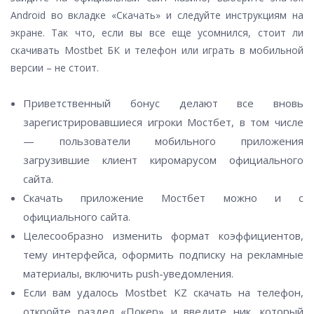
Android во вкладке «Скачать» и следуйте инструкциям на
экране. Так что, если вы все еще усомнился, стоит ли
скачивать Mostbet БК и телефон или играть в мобильной
версии – не стоит.
Приветственный бонус делают все вновь
зарегистрировавшиеся игроки Мостбет, в том числе
— пользователи мобильного приложения
загрузившие клиент киромарусом официального
сайта.
Скачать приложение Мостбет можно и с
официального сайта.
Целесообразно изменить формат коэффициентов,
тему интерфейса, оформить подписку на рекламные
материалы, включить push-уведомления.
Если вам удалось Mostbet KZ скачать на телефон,
откройте раздел «Покер» и введите ник, который