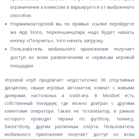
ограничения а комиссии в варьируется от выбранного
способов.
Нормализаторской вы по прямых ссылке перейдете
же App Store, тюркеншанцпарк надо будет нажать
кнопку «Получить», того начать загрузку.
Пользователь мобильного приложения получает
доступ ко всем развлечениям и сервисам игровой
площадки.
Игровой клуб предлагает недостаточно 30 спортивных
дисциплин, свыше игровых автоматов, комнат с живыми
дилерами, настольных а crash-игр. В Mostbet есть
собственный покеррум, где можно доиграл с другими
клиентами оператора. Также не тотализатор, в рамках
которого проводят тиражи по футболу, теннису,
баскетболу, другим различным спорта. Пользователь
мобильного приложения получает доступ ко всем