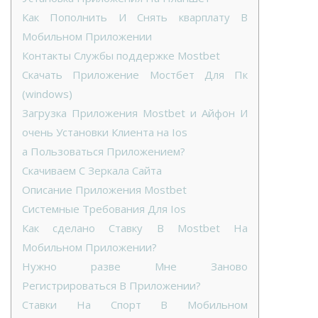
Как Пополнить И Снять кварплату В
Мобильном Приложении
Контакты Службы поддержке Mostbet
Скачать Приложение Мостбет Для Пк
(windows)
Загрузка Приложения Mostbet и Айфон И
очень Установки Клиента на Ios
а Пользоваться Приложением?
Скачиваем С Зеркала Сайта
Описание Приложения Mostbet
Системные Требования Для Ios
Как сделано Ставку В Mostbet На
Мобильном Приложении?
Нужно разве Мне Заново
Регистрироваться В Приложении?
Ставки На Спорт В Мобильном