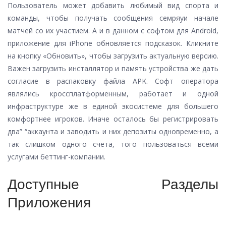
Пользователь может добавить любимый вид спорта и
команды, чтобы получать сообщения семряуи начале
матчей со их участием. А и в данном с софтом для Android,
приложение для iPhone обновляется подсказок. Кликните
на кнопку «Обновить», чтобы загрузить актуальную версию.
Важен загрузить инсталлятор и память устройства же дать
согласие в распаковку файла APK. Софт оператора
являлись кроссплатформенным, работает и одной
инфраструктуре же в единой экосистеме для большего
комфортнее игроков. Иначе осталось бы регистрировать
два” “аккаунта и заводить и них депозиты одновременно, а
так слишком одного счета, того пользоваться всеми
услугами беттинг-компании.
Доступные Разделы
Приложения