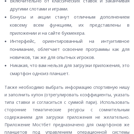
Включительно от классических ставок и заканчивая
другими слотами и играми.
Бонусы и акции станут отличным дополнением
ковсему всем функциям, их представлены в
приложении и на сайте букмекера.
Интерфейс, ориентированный на интуитивное
понимание, облегчает освоение программы как для
новичков, так же для опытных игроков.
Никакая, что вам нельзя для загрузки приложения, это
смартфон одноиз планшет.
Также необходимо выбрать информацию спортивную нишу
и заполнить купон (отрегулировать коэффициенты, указать
типа ставки и согласиться с суммой пари). Использовать
сторонние тематические ресурсы с сомнительным
содержанием для загрузки приложения не желательно.
Приложение Мостбет предназначено для смартфонов же
планшетов под управлением операционной системы