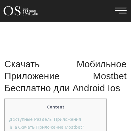
Скачать Мобильное
Приложение Mostbet
Бесплатно дли Android Ios
Content
Доступные Разделы Приложения
📱 а Скачать Приложение Mostbet?