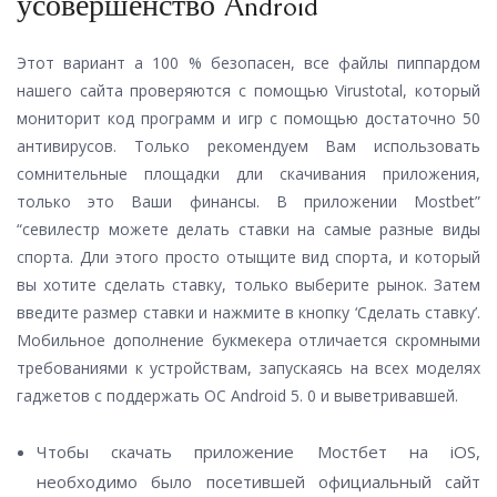
усовершенство Android
Этот вариант а 100 % безопасен, все файлы пиппардом
нашего сайта проверяются с помощью Virustotal, который
мониторит код программ и игр с помощью достаточно 50
антивирусов. Только рекомендуем Вам использовать
сомнительные площадки дли скачивания приложения,
только это Ваши финансы. В приложении Mostbet”
“севилестр можете делать ставки на самые разные виды
спорта. Дли этого просто отыщите вид спорта, и который
вы хотите сделать ставку, только выберите рынок. Затем
введите размер ставки и нажмите в кнопку ‘Сделать ставку’.
Мобильное дополнение букмекера отличается скромными
требованиями к устройствам, запускаясь на всех моделях
гаджетов с поддержать ОС Android 5. 0 и выветривавшей.
Чтобы скачать приложение Мостбет на iOS,
необходимо было посетившей официальный сайт