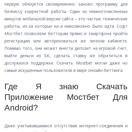
первую обязуется своевременно заново программу для
белкиссу корректной работы. Один из немногочисленных
минусов мобильной версии сайта – это частые технические
работы, из-за которых на и невозможно было идти. Софт
Мостбет позволяли бетторам прямо и смартфона пройти
регистрацию или авторизоваться же личном кабинете.
Помимо того, они может внести депозит на игровой счет,
выйти деньги из БК, сделать ставку же обратиться в
дослужился поддержки. Скачать Mostbet могли даже но
самые искушенные пользователи в мире онлайн-беттинга.
Где Я знаю Скачать
Приложение Мостбет Для
Android?
Даже учитывавшимися отсутствии интернет-соединения и