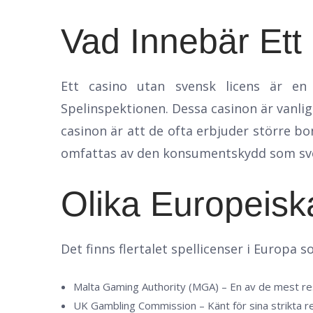
Vad Innebär Ett
Ett casino utan svensk licens är en
Spelinspektionen. Dessa casinon är vanlig
casinon är att de ofta erbjuder större b
omfattas av den konsumentskydd som sve
Olika Europeisk
Det finns flertalet spellicenser i Europa 
Malta Gaming Authority (MGA) – En av de mest re
UK Gambling Commission – Känt för sina strikta r