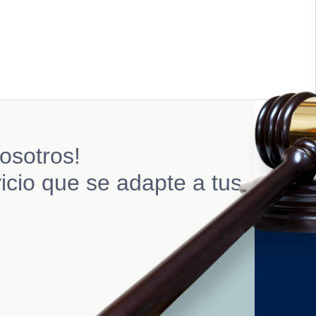
osotros!
icio que se adapte a tus