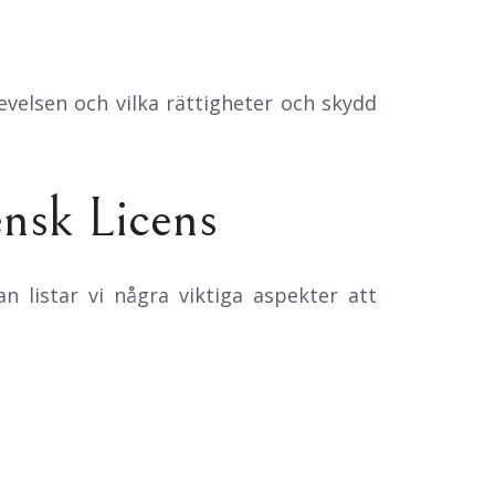
levelsen och vilka rättigheter och skydd
nsk Licens
 listar vi några viktiga aspekter att