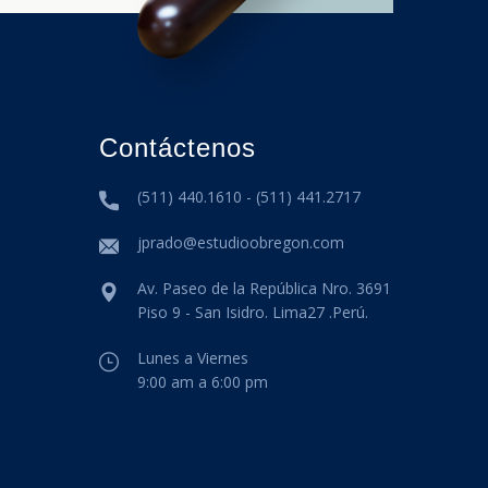
Contáctenos
(511) 440.1610 - (511) 441.2717
jprado@estudioobregon.com
Av. Paseo de la República Nro. 3691
Piso 9 - San Isidro. Lima27 .Perú.
Lunes a Viernes
9:00 am a 6:00 pm