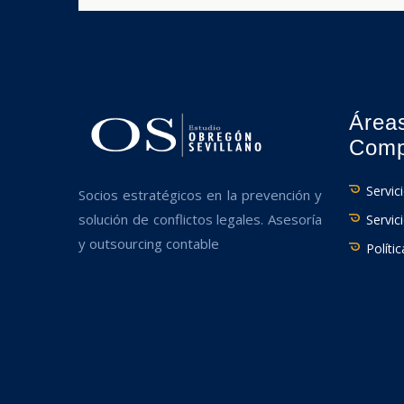
Área
Comp
Servic
Socios estratégicos en la prevención y
solución de conflictos legales. Asesoría
Servic
y outsourcing contable
Políti