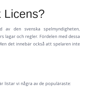
k Licens?
ad av den svenska spelmyndigheten,
ers lagar och regler. Fördelen med dessa
en det innebär också att spelaren inte
r listar vi några av de populäraste: