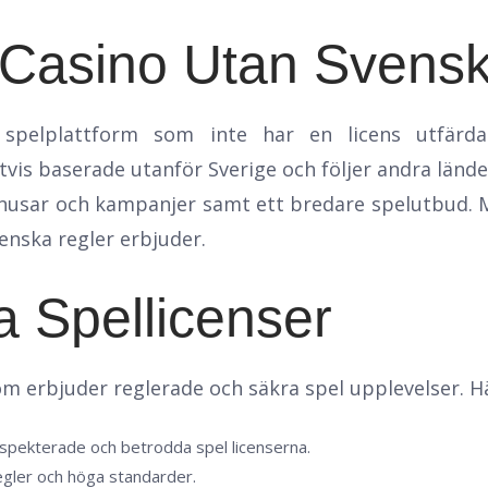
 Casino Utan Svens
 spelplattform som inte har en licens utfärd
tvis baserade utanför Sverige och följer andra länd
onusar och kampanjer samt ett bredare spelutbud. M
nska regler erbjuder.
a Spellicenser
som erbjuder reglerade och säkra spel upplevelser. Hä
spekterade och betrodda spel licenserna.
egler och höga standarder.