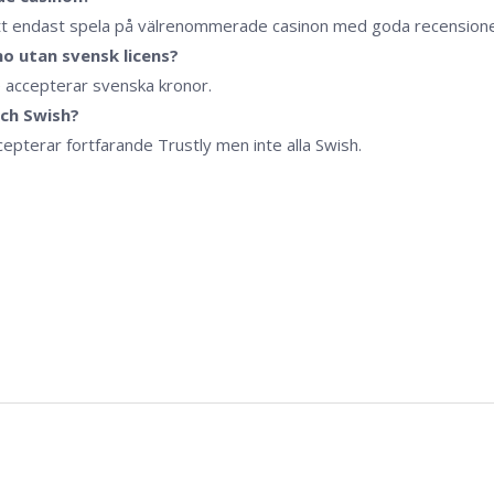
gt att endast spela på välrenommerade casinon med goda recensione
no utan svensk licens?
e accepterar svenska kronor.
ch Swish?
epterar fortfarande Trustly men inte alla Swish.