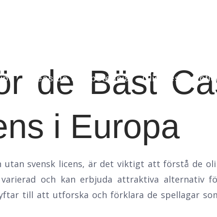
för de Bäst C
ipo
Áreas de competencia
Clientes
Notic
ens i Europa
utan svensk licens, är det viktigt att förstå de ol
varierad och kan erbjuda attraktiva alternativ f
yftar till att utforska och förklara de spellagar s