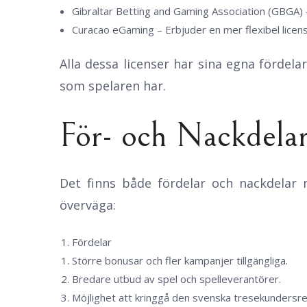
Gibraltar Betting and Gaming Association (GBGA) – 
Curacao eGaming – Erbjuder en mer flexibel licens
Alla dessa licenser har sina egna fördela
som spelaren har.
För- och Nackdela
Det finns både fördelar och nackdelar 
överväga:
Fördelar
Större bonusar och fler kampanjer tillgängliga.
Bredare utbud av spel och spelleverantörer.
Möjlighet att kringgå den svenska tresekundersre